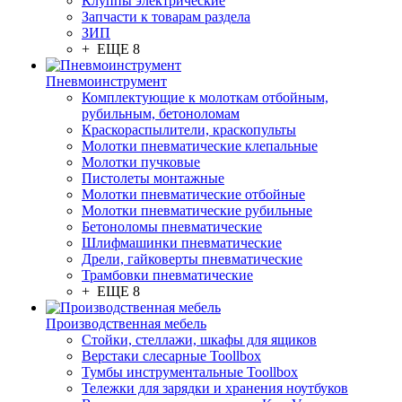
Клуппы электрические
Запчасти к товарам раздела
ЗИП
+ ЕЩЕ 8
Пневмоинструмент
Комплектующие к молоткам отбойным,
рубильным, бетоноломам
Краскораспылители, краскопульты
Молотки пневматические клепальные
Молотки пучковые
Пистолеты монтажные
Молотки пневматические отбойные
Молотки пневматические рубильные
Бетоноломы пневматические
Шлифмашинки пневматические
Дрели, гайковерты пневматические
Трамбовки пневматические
+ ЕЩЕ 8
Производственная мебель
Стойки, стеллажи, шкафы для ящиков
Верстаки слесарные Toollbox
Тумбы инструментальные Toollbox
Тележки для зарядки и хранения ноутбуков