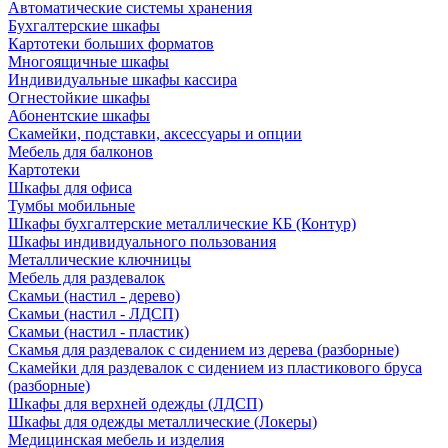
Автоматические системы хранения
Бухгалтерские шкафы
Картотеки больших форматов
Многоящичные шкафы
Индивидуальные шкафы кассира
Огнестойкие шкафы
Абонентские шкафы
Скамейки, подставки, аксессуары и опции
Мебель для балконов
Картотеки
Шкафы для офиса
Тумбы мобильные
Шкафы бухгалтерские металлические КБ (Контур)
Шкафы индивидуального пользования
Металлические ключницы
Мебель для раздевалок
Скамьи (настил - дерево)
Скамьи (настил - ЛДСП)
Скамьи (настил - пластик)
Скамья для раздевалок с сидением из дерева (разборные)
Скамейки для раздевалок с сидением из пластикового бруса
(разборные)
Шкафы для верхней одежды (ЛДСП)
Шкафы для одежды металлические (Локеры)
Медицинская мебель и изделия