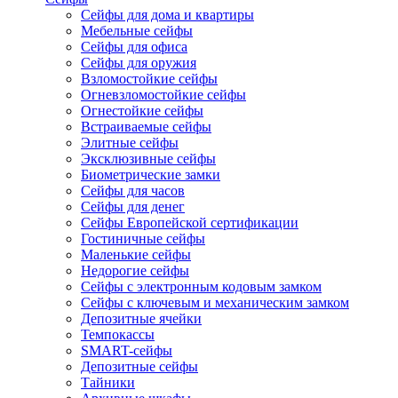
Сейфы для дома и квартиры
Мебельные сейфы
Сейфы для офиса
Сейфы для оружия
Взломостойкие сейфы
Огневзломостойкие сейфы
Огнестойкие сейфы
Встраиваемые сейфы
Элитные сейфы
Эксклюзивные сейфы
Биометрические замки
Сейфы для часов
Сейфы для денег
Сейфы Европейской сертификации
Гостиничные сейфы
Маленькие сейфы
Недорогие сейфы
Сейфы с электронным кодовым замком
Сейфы с ключевым и механическим замком
Депозитные ячейки
Темпокассы
SMART-сейфы
Депозитные сейфы
Тайники