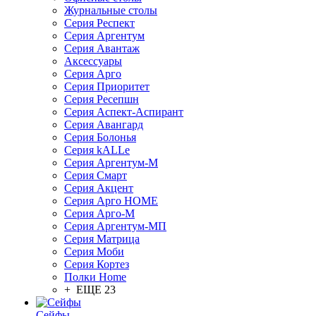
Журнальные столы
Серия Респект
Серия Аргентум
Серия Авантаж
Аксессуары
Серия Арго
Серия Приоритет
Серия Ресепшн
Серия Аспект-Аспирант
Серия Авангард
Серия Болонья
Серия kALLe
Серия Аргентум-М
Серия Смарт
Серия Акцент
Серия Арго HOME
Серия Арго-М
Серия Аргентум-МП
Серия Матрица
Серия Моби
Серия Кортез
Полки Home
+ ЕЩЕ 23
Сейфы