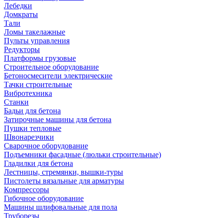
Лебедки
Домкраты
Тали
Ломы такелажные
Пульты управления
Редукторы
Платформы грузовые
Строительное оборудование
Бетоносмесители электрические
Тачки строительные
Вибротехника
Станки
Бадьи для бетона
Затирочные машины для бетона
Пушки тепловые
Швонарезчики
Сварочное оборудование
Подъемники фасадные (люльки строительные)
Гладилки для бетона
Лестницы, стремянки, вышки-туры
Пистолеты вязальные для арматуры
Компрессоры
Гибочное оборудование
Машины шлифовальные для пола
Труборезы