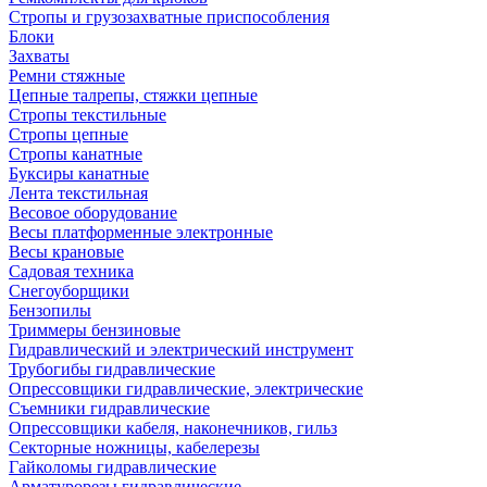
Стропы и грузозахватные приспособления
Блоки
Захваты
Ремни стяжные
Цепные талрепы, стяжки цепные
Стропы текстильные
Стропы цепные
Стропы канатные
Буксиры канатные
Лента текстильная
Весовое оборудование
Весы платформенные электронные
Весы крановые
Садовая техника
Снегоуборщики
Бензопилы
Триммеры бензиновые
Гидравлический и электрический инструмент
Трубогибы гидравлические
Опрессовщики гидравлические, электрические
Съемники гидравлические
Опрессовщики кабеля, наконечников, гильз
Секторные ножницы, кабелерезы
Гайколомы гидравлические
Арматурорезы гидравлические