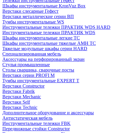
Тележки инструментальные Гефест
Шкафы инструментальные KronVuz Box
Верстаки слесарные Гефест
Верстаки металлические серии ВП
Тумбы инструментальные WS
Инструментальные тележки ПРАКТИК WDS HARD
Инструментальные тележки ПРАКТИК WDS
Шкафы инструментальные легкие ТС
Шкафы инструментальные тяжелые AMH TC
Тяжелые модульные шкафы серии HARD
Cпециализированная мебель
Аксессуары на перфорированный экран
Стулья промышленные
Столы сварщика, сварочные посты
Верстаки серии PROFI M
Тумбы инструментальные EXPERT T
Верстаки Constructor
Верстаки Fabrik
Верстаки Mechanic
Верстаки Self
Верстаки Technic
Дополнительное оборудование и аксессуары
Антистатическая мебель
Инструментальные тележки FBK
Передвижные стойки Constructor