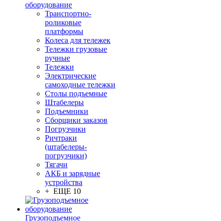
оборудование
Транспортно-
роликовые
платформы
Колеса для тележек
Тележки грузовые
ручные
Тележки
Электрические
самоходные тележки
Столы подъемные
Штабелеры
Подъемники
Сборщики заказов
Погрузчики
Ричтраки
(штабелеры-
погрузчики)
Тягачи
АКБ и зарядные
устройства
+ ЕЩЕ 10
Грузоподъемное