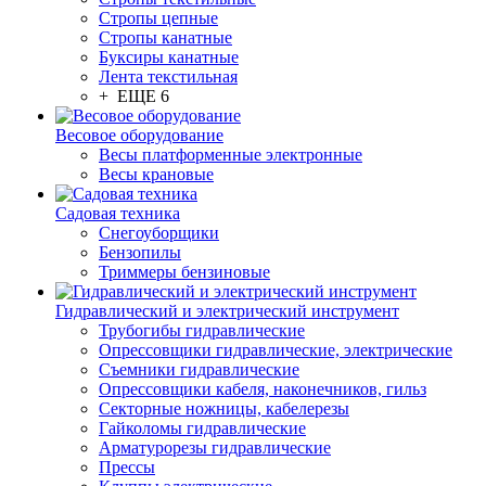
Стропы цепные
Стропы канатные
Буксиры канатные
Лента текстильная
+ ЕЩЕ 6
Весовое оборудование
Весы платформенные электронные
Весы крановые
Садовая техника
Снегоуборщики
Бензопилы
Триммеры бензиновые
Гидравлический и электрический инструмент
Трубогибы гидравлические
Опрессовщики гидравлические, электрические
Съемники гидравлические
Опрессовщики кабеля, наконечников, гильз
Секторные ножницы, кабелерезы
Гайколомы гидравлические
Арматурорезы гидравлические
Прессы