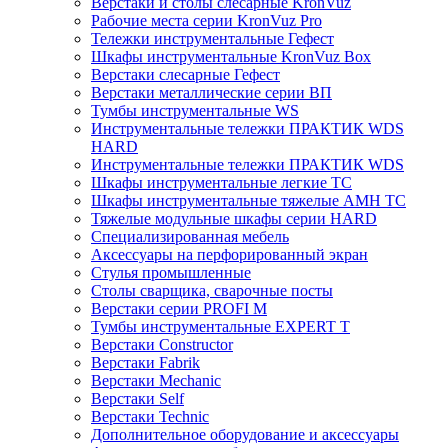
Верстаки и столы слесарные KronVuz
Рабочие места серии KronVuz Pro
Тележки инструментальные Гефест
Шкафы инструментальные KronVuz Box
Верстаки слесарные Гефест
Верстаки металлические серии ВП
Тумбы инструментальные WS
Инструментальные тележки ПРАКТИК WDS
HARD
Инструментальные тележки ПРАКТИК WDS
Шкафы инструментальные легкие ТС
Шкафы инструментальные тяжелые AMH TC
Тяжелые модульные шкафы серии HARD
Cпециализированная мебель
Аксессуары на перфорированный экран
Стулья промышленные
Столы сварщика, сварочные посты
Верстаки серии PROFI M
Тумбы инструментальные EXPERT T
Верстаки Constructor
Верстаки Fabrik
Верстаки Mechanic
Верстаки Self
Верстаки Technic
Дополнительное оборудование и аксессуары