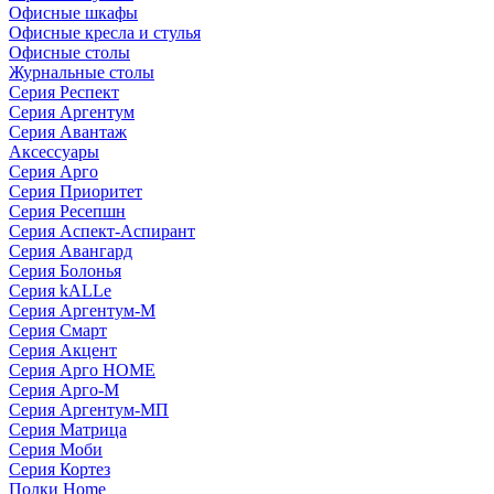
Офисные шкафы
Офисные кресла и стулья
Офисные столы
Журнальные столы
Серия Респект
Серия Аргентум
Серия Авантаж
Аксессуары
Серия Арго
Серия Приоритет
Серия Ресепшн
Серия Аспект-Аспирант
Серия Авангард
Серия Болонья
Серия kALLe
Серия Аргентум-М
Серия Смарт
Серия Акцент
Серия Арго HOME
Серия Арго-М
Серия Аргентум-МП
Серия Матрица
Серия Моби
Серия Кортез
Полки Home