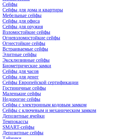
Сейфы
Сейфы для дома и квартиры
Мебельные сейфы
Сейфы для офиса
Сейфы для оружия
Взломостойкие сейфы
Огневзломостойкие сейфы
Огнестойкие сейфы
Встраиваемые сейфы
Элитные сейфы
Эксклюзивные сейфы
Биометрические замки
Сейфы для часов
Сейфы для денег
Сейфы Европейской сертификации
Гостиничные сейфы
Маленькие сейфы
Недорогие сейфы
Сейфы с электронным кодовым замком
Сейфы с ключевым и механическим замком
Депозитные ячейки
Темпокассы
SMART-сейфы
Депозитные сейфы
Тайники