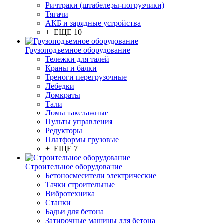
Ричтраки (штабелеры-погрузчики)
Тягачи
АКБ и зарядные устройства
+ ЕЩЕ 10
Грузоподъемное оборудование
Тележки для талей
Краны и балки
Треноги перегрузочные
Лебедки
Домкраты
Тали
Ломы такелажные
Пульты управления
Редукторы
Платформы грузовые
+ ЕЩЕ 7
Строительное оборудование
Бетоносмесители электрические
Тачки строительные
Вибротехника
Станки
Бадьи для бетона
Затирочные машины для бетона