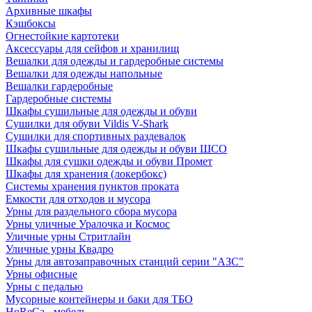
Архивные шкафы
Кэшбоксы
Огнестойкие картотеки
Аксессуары для сейфов и хранилищ
Вешалки для одежды и гардеробные системы
Вешалки для одежды напольные
Вешалки гардеробные
Гардеробные системы
Шкафы сушильные для одежды и обуви
Сушилки для обуви Vildis V-Shark
Сушилки для спортивных раздевалок
Шкафы сушильные для одежды и обуви ШСО
Шкафы для сушки одежды и обуви Промет
Шкафы для хранения (локербокс)
Системы хранения пунктов проката
Емкости для отходов и мусора
Урны для раздельного сбора мусора
Урны уличные Уралочка и Космос
Уличные урны Стритлайн
Уличные урны Квадро
Урны для автозаправочных станций серии "АЗС"
Урны офисные
Урны с педалью
Мусорные контейнеры и баки для ТБО
HoReCa - мебель