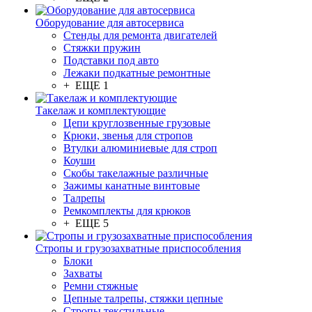
Оборудование для автосервиса
Стенды для ремонта двигателей
Стяжки пружин
Подставки под авто
Лежаки подкатные ремонтные
+ ЕЩЕ 1
Такелаж и комплектующие
Цепи круглозвенные грузовые
Крюки, звенья для стропов
Втулки алюминиевые для строп
Коуши
Скобы такелажные различные
Зажимы канатные винтовые
Талрепы
Ремкомплекты для крюков
+ ЕЩЕ 5
Стропы и грузозахватные приспособления
Блоки
Захваты
Ремни стяжные
Цепные талрепы, стяжки цепные
Стропы текстильные