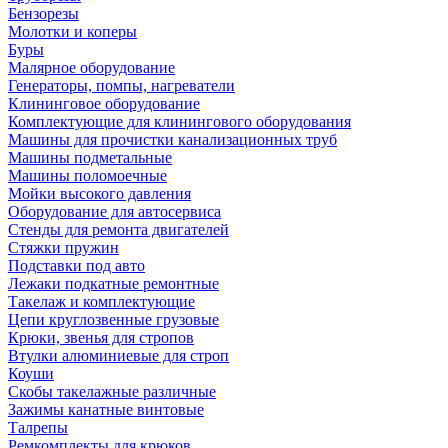
Бензорезы
Молотки и коперы
Буры
Малярное оборудование
Генераторы, помпы, нагреватели
Клининговое оборудование
Комплектующие для клинингового оборудования
Машины для прочистки канализационных труб
Машины подметальные
Машины поломоечные
Мойки высокого давления
Оборудование для автосервиса
Стенды для ремонта двигателей
Стяжки пружин
Подставки под авто
Лежаки подкатные ремонтные
Такелаж и комплектующие
Цепи круглозвенные грузовые
Крюки, звенья для стропов
Втулки алюминиевые для строп
Коуши
Скобы такелажные различные
Зажимы канатные винтовые
Талрепы
Ремкомплекты для крюков