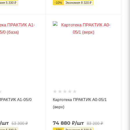
мия
5 330
₽
-
10
%
Экономия
8 320
₽
ПРАКТИК A1-05/0
Картотека ПРАКТИК А0-05/1
(верх)
/шт
74 880
₽
/шт
53 300
₽
83 200
₽
мия
5 330
₽
-
10
%
Экономия
8 320
₽