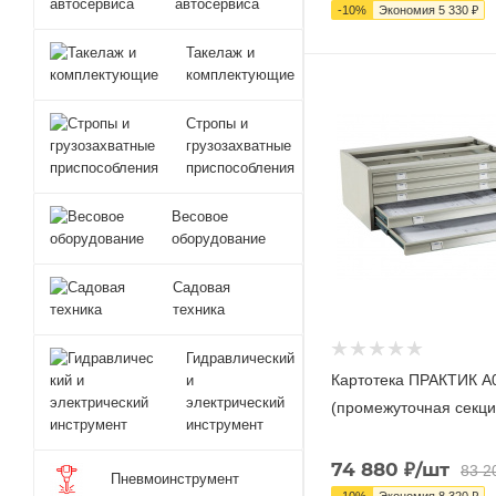
автосервиса
-
10
%
Экономия
5 330
₽
Такелаж и
комплектующие
Стропы и
грузозахватные
приспособления
Весовое
оборудование
Садовая
техника
Гидравлический
Картотека ПРАКТИК А0
и
электрический
(промежуточная секци
инструмент
74 880
₽
/шт
83 2
Пневмоинструмент
-
10
%
Экономия
8 320
₽