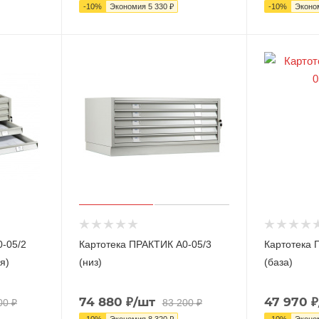
-
10
%
Экономия
5 330
₽
-
10
%
Эконо
-05/2
Картотека ПРАКТИК А0-05/3
Картотека 
я)
(низ)
(база)
74 880
₽
/шт
47 970
₽
00
₽
83 200
₽
-
10
%
Экономия
8 320
₽
-
10
%
Эконо