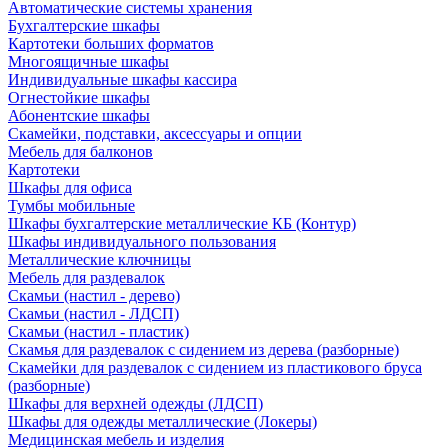
Автоматические системы хранения
Бухгалтерские шкафы
Картотеки больших форматов
Многоящичные шкафы
Индивидуальные шкафы кассира
Огнестойкие шкафы
Абонентские шкафы
Скамейки, подставки, аксессуары и опции
Мебель для балконов
Картотеки
Шкафы для офиса
Тумбы мобильные
Шкафы бухгалтерские металлические КБ (Контур)
Шкафы индивидуального пользования
Металлические ключницы
Мебель для раздевалок
Скамьи (настил - дерево)
Скамьи (настил - ЛДСП)
Скамьи (настил - пластик)
Скамья для раздевалок с сидением из дерева (разборные)
Скамейки для раздевалок с сидением из пластикового бруса
(разборные)
Шкафы для верхней одежды (ЛДСП)
Шкафы для одежды металлические (Локеры)
Медицинская мебель и изделия