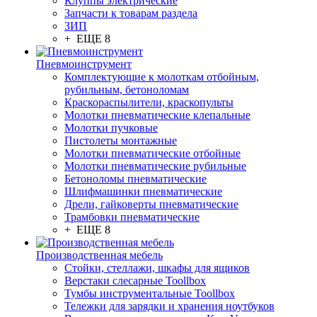
Клуппы электрические
Запчасти к товарам раздела
ЗИП
+ ЕЩЕ 8
Пневмоинструмент
Комплектующие к молоткам отбойным,
рубильным, бетоноломам
Краскораспылители, краскопульты
Молотки пневматические клепальные
Молотки пучковые
Пистолеты монтажные
Молотки пневматические отбойные
Молотки пневматические рубильные
Бетоноломы пневматические
Шлифмашинки пневматические
Дрели, гайковерты пневматические
Трамбовки пневматические
+ ЕЩЕ 8
Производственная мебель
Стойки, стеллажи, шкафы для ящиков
Верстаки слесарные Toollbox
Тумбы инструментальные Toollbox
Тележки для зарядки и хранения ноутбуков