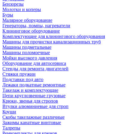
Бензорезы
Молотки и коперы
Буры
Малярное оборудование
Генераторы, помпы, нагреватели
Клининговое оборудование
Комплектующие для клинингового оборудования
Машины для прочистки канализационных труб
Машины подметальные
Машины поломоечные
Мойки высокого давления
Оборудование для автосервиса
Стенды для ремонта двигателей
Стяжки пружин
Подставки под авто
Лежаки подкатные ремонтные
Такелаж и комплектующие
Цепи круглозвенные грузовые
Крюки, звенья для стропов
Втулки алюминиевые для строп
Коуши
Скобы такелажные различные
Зажимы канатные винтовые
Талрепы
Ремкомплекты для крюков