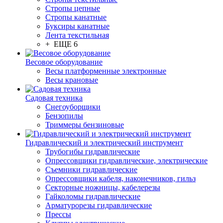
Стропы цепные
Стропы канатные
Буксиры канатные
Лента текстильная
+ ЕЩЕ 6
Весовое оборудование
Весы платформенные электронные
Весы крановые
Садовая техника
Снегоуборщики
Бензопилы
Триммеры бензиновые
Гидравлический и электрический инструмент
Трубогибы гидравлические
Опрессовщики гидравлические, электрические
Съемники гидравлические
Опрессовщики кабеля, наконечников, гильз
Секторные ножницы, кабелерезы
Гайколомы гидравлические
Арматурорезы гидравлические
Прессы