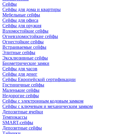
Сейфы
Сейфы для дома и квартиры
Мебельные сейфы
Сейфы для офиса
Сейфы для оружия
Взломостойкие сейфы
Огневзломостойкие сейфы
Огнестойкие сейфы
Встраиваемые сейфы
Элитные сейфы
Эксклюзивные сейфы
Биометрические замки
Сейфы для часов
Сейфы для денег
Сейфы Европейской сертификации
Гостиничные сейфы
Маленькие сейфы
Недорогие сейфы
Сейфы с электронным кодовым замком
Сейфы с ключевым и механическим замком
Депозитные ячейки
Темпокассы
SMART-сейфы
Депозитные сейфы
Тайники