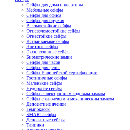
Сейфы для дома и квартиры
Мебельные сейфы
Сейфы для офиса
Сейфы для оружия
Взломостойкие сейфы
Огневзломостойкие сейфы
Огнестойкие сейфы
Встраиваемые сейфы
Элитные сейфы
Эксклюзивные сейфы
Биометрические замки
Сейфы для часов
Сейфы для денег
Сейфы Европейской сертификации
Гостиничные сейфы
Маленькие сейфы
Недорогие сейфы
Сейфы с электронным кодовым замком
Сейфы с ключевым и механическим замком
Депозитные ячейки
Темпокассы
SMART-сейфы
Депозитные сейфы
Тайники