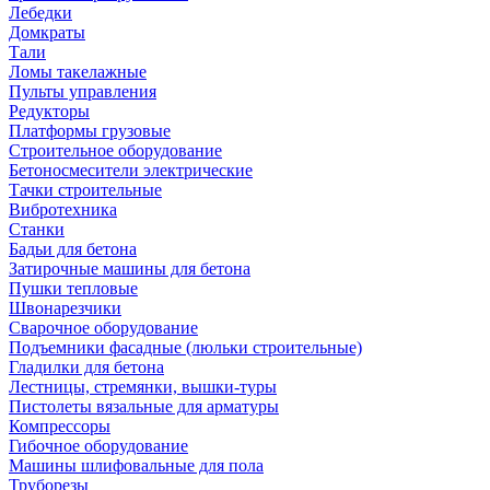
Лебедки
Домкраты
Тали
Ломы такелажные
Пульты управления
Редукторы
Платформы грузовые
Строительное оборудование
Бетоносмесители электрические
Тачки строительные
Вибротехника
Станки
Бадьи для бетона
Затирочные машины для бетона
Пушки тепловые
Швонарезчики
Сварочное оборудование
Подъемники фасадные (люльки строительные)
Гладилки для бетона
Лестницы, стремянки, вышки-туры
Пистолеты вязальные для арматуры
Компрессоры
Гибочное оборудование
Машины шлифовальные для пола
Труборезы