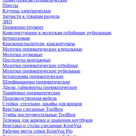
Прессы
Клуппы электрические
Запчасти к товарам раздела
ЗИП
Пневмоинструмент
Комплектующие к молоткам отбойным, рубильным,
бетоноломам
Краскораспылители, краскопульты
Молотки пневматические клепальные
Молотки пучковые
Пистолеты монтажные
Молотки пневматические отбойные
Молотки пневматические рубильные
Бетоноломы пневматические
Шлифмашинки пневматические
Дрели, гайковерты пневматические
Трамбовки пневматические
Производственная мебель
Стойки, стеллажи, шкафы для ящиков
Верстаки слесарные Toollbox
Тумбы инструментальные Toollbox
Тележки для зарядки и хранения ноутбуков
Верстаки и столы слесарные KronVuz
Рабочие места серии KronVuz Pro