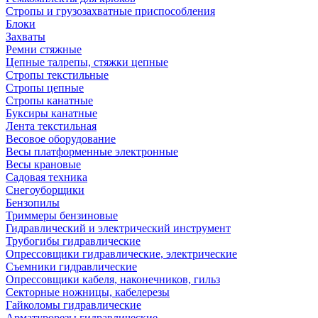
Стропы и грузозахватные приспособления
Блоки
Захваты
Ремни стяжные
Цепные талрепы, стяжки цепные
Стропы текстильные
Стропы цепные
Стропы канатные
Буксиры канатные
Лента текстильная
Весовое оборудование
Весы платформенные электронные
Весы крановые
Садовая техника
Снегоуборщики
Бензопилы
Триммеры бензиновые
Гидравлический и электрический инструмент
Трубогибы гидравлические
Опрессовщики гидравлические, электрические
Съемники гидравлические
Опрессовщики кабеля, наконечников, гильз
Секторные ножницы, кабелерезы
Гайколомы гидравлические
Арматурорезы гидравлические