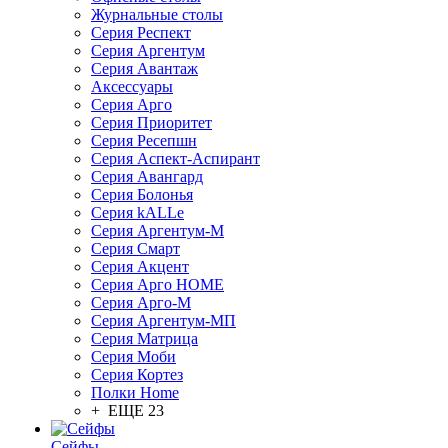
Журнальные столы
Серия Респект
Серия Аргентум
Серия Авантаж
Аксессуары
Серия Арго
Серия Приоритет
Серия Ресепшн
Серия Аспект-Аспирант
Серия Авангард
Серия Болонья
Серия kALLe
Серия Аргентум-М
Серия Смарт
Серия Акцент
Серия Арго HOME
Серия Арго-М
Серия Аргентум-МП
Серия Матрица
Серия Моби
Серия Кортез
Полки Home
+ ЕЩЕ 23
Сейфы