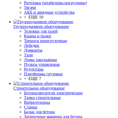
Ричтраки (штабелеры-погрузчики)
Тягачи
АКБ и зарядные устройства
+ ЕЩЕ 10
Грузоподъемное оборудование
Тележки для талей
Краны и балки
Треноги перегрузочные
Лебедки
Домкраты
Тали
Ломы такелажные
Пульты управления
Редукторы
Платформы грузовые
+ ЕЩЕ 7
Строительное оборудование
Бетоносмесители электрические
Тачки строительные
Вибротехника
Станки
Бадьи для бетона
Затирочные машины для бетона