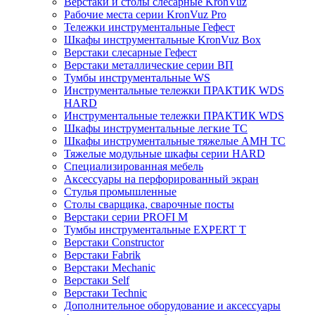
Верстаки и столы слесарные KronVuz
Рабочие места серии KronVuz Pro
Тележки инструментальные Гефест
Шкафы инструментальные KronVuz Box
Верстаки слесарные Гефест
Верстаки металлические серии ВП
Тумбы инструментальные WS
Инструментальные тележки ПРАКТИК WDS
HARD
Инструментальные тележки ПРАКТИК WDS
Шкафы инструментальные легкие ТС
Шкафы инструментальные тяжелые AMH TC
Тяжелые модульные шкафы серии HARD
Cпециализированная мебель
Аксессуары на перфорированный экран
Стулья промышленные
Столы сварщика, сварочные посты
Верстаки серии PROFI M
Тумбы инструментальные EXPERT T
Верстаки Constructor
Верстаки Fabrik
Верстаки Mechanic
Верстаки Self
Верстаки Technic
Дополнительное оборудование и аксессуары