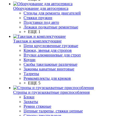
Оборудование для автосервиса
Стенды для ремонта двигателей
Стяжки пружин
Подставки под авто
Лежаки подкатные ремонтные
+ ЕЩЕ 1
Такелаж и комплектующие
Цепи круглозвенные грузовые
Крюки, звенья для стропов
Втулки алюминиевые для строп
Коуши
Скобы такелажные различные
Зажимы канатные винтовые
Талрепы
Ремкомплекты для крюков
+ ЕЩЕ 5
Стропы и грузозахватные приспособления
Блоки
Захваты
Ремни стяжные
Цепные талрепы, стяжки цепные
Стропы текстильные