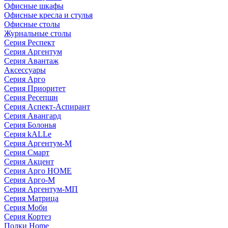
Офисные шкафы
Офисные кресла и стулья
Офисные столы
Журнальные столы
Серия Респект
Серия Аргентум
Серия Авантаж
Аксессуары
Серия Арго
Серия Приоритет
Серия Ресепшн
Серия Аспект-Аспирант
Серия Авангард
Серия Болонья
Серия kALLe
Серия Аргентум-М
Серия Смарт
Серия Акцент
Серия Арго HOME
Серия Арго-М
Серия Аргентум-МП
Серия Матрица
Серия Моби
Серия Кортез
Полки Home