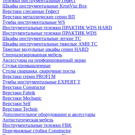
Тележки инструментальные Гефест
Шкафы инструментальные KronVuz Box
Верстаки слесарные Гефест
Верстаки металлические серии ВП
Тумбы инструментальные WS
Инструментальные тележки ПРАКТИК WDS HARD
Инструментальные тележки ПРАКТИК WDS
Шкафы инструментальные легкие ТС
Шкафы инструментальные тяжелые AMH TC
Тяжелые модульные шкафы серии HARD
Cпециализированная мебель
Аксессуары на перфорированный экран
Стулья промышленные
Столы сварщика, сварочные посты
Верстаки серии PROFI M
Тумбы инструментальные EXPERT T
Верстаки Constructor
Верстаки Fabrik
Верстаки Mechanic
Верстаки Self
Верстаки Technic
Дополнительное оборудование и аксессуары
Антистатическая мебель
Инструментальные тележки FBK
Передвижные стойки Constructor