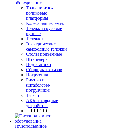
оборудование
Транспортно-
роликовые
платформы
Колеса для тележек
Тележки грузовые
ручные
Тележки
Электрические
самоходные тележки
Столы подъемные
Штабелеры
Подъемники
Сборщики заказов
Погрузчики
Ричтраки
(штабелеры-
погрузчики)
Тягачи
АКБ и зарядные
устройства
+ ЕЩЕ 10
Грузоподъемное