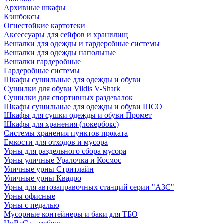
Архивные шкафы
Кэшбоксы
Огнестойкие картотеки
Аксессуары для сейфов и хранилищ
Вешалки для одежды и гардеробные системы
Вешалки для одежды напольные
Вешалки гардеробные
Гардеробные системы
Шкафы сушильные для одежды и обуви
Сушилки для обуви Vildis V-Shark
Сушилки для спортивных раздевалок
Шкафы сушильные для одежды и обуви ШСО
Шкафы для сушки одежды и обуви Промет
Шкафы для хранения (локербокс)
Системы хранения пунктов проката
Емкости для отходов и мусора
Урны для раздельного сбора мусора
Урны уличные Уралочка и Космос
Уличные урны Стритлайн
Уличные урны Квадро
Урны для автозаправочных станций серии "АЗС"
Урны офисные
Урны с педалью
Мусорные контейнеры и баки для ТБО
HoReCa - мебель