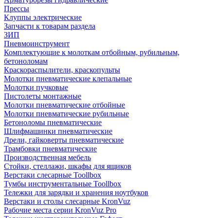
Прессы
Клуппы электрические
Запчасти к товарам раздела
ЗИП
Пневмоинструмент
Комплектующие к молоткам отбойным, рубильным,
бетоноломам
Краскораспылители, краскопульты
Молотки пневматические клепальные
Молотки пучковые
Пистолеты монтажные
Молотки пневматические отбойные
Молотки пневматические рубильные
Бетоноломы пневматические
Шлифмашинки пневматические
Дрели, гайковерты пневматические
Трамбовки пневматические
Производственная мебель
Стойки, стеллажи, шкафы для ящиков
Верстаки слесарные Toollbox
Тумбы инструментальные Toollbox
Тележки для зарядки и хранения ноутбуков
Верстаки и столы слесарные KronVuz
Рабочие места серии KronVuz Pro