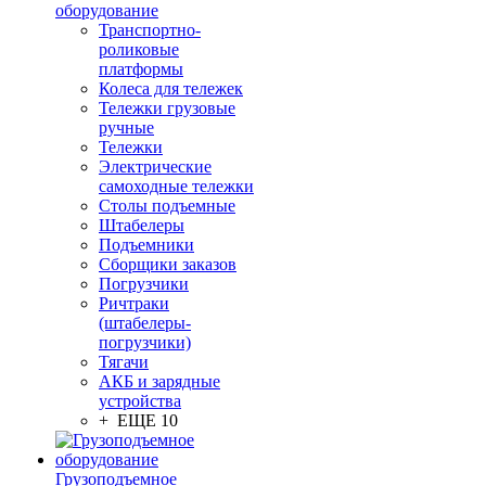
оборудование
Транспортно-
роликовые
платформы
Колеса для тележек
Тележки грузовые
ручные
Тележки
Электрические
самоходные тележки
Столы подъемные
Штабелеры
Подъемники
Сборщики заказов
Погрузчики
Ричтраки
(штабелеры-
погрузчики)
Тягачи
АКБ и зарядные
устройства
+ ЕЩЕ 10
Грузоподъемное