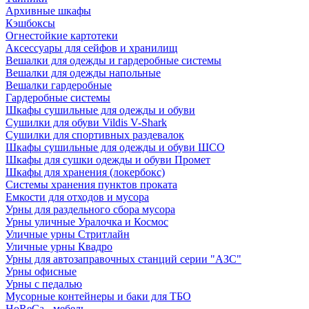
Архивные шкафы
Кэшбоксы
Огнестойкие картотеки
Аксессуары для сейфов и хранилищ
Вешалки для одежды и гардеробные системы
Вешалки для одежды напольные
Вешалки гардеробные
Гардеробные системы
Шкафы сушильные для одежды и обуви
Сушилки для обуви Vildis V-Shark
Сушилки для спортивных раздевалок
Шкафы сушильные для одежды и обуви ШСО
Шкафы для сушки одежды и обуви Промет
Шкафы для хранения (локербокс)
Системы хранения пунктов проката
Емкости для отходов и мусора
Урны для раздельного сбора мусора
Урны уличные Уралочка и Космос
Уличные урны Стритлайн
Уличные урны Квадро
Урны для автозаправочных станций серии "АЗС"
Урны офисные
Урны с педалью
Мусорные контейнеры и баки для ТБО
HoReCa - мебель