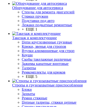
Оборудование для автосервиса
Стенды для ремонта двигателей
Стяжки пружин
Подставки под авто
Лежаки подкатные ремонтные
+ ЕЩЕ 1
Такелаж и комплектующие
Цепи круглозвенные грузовые
Крюки, звенья для стропов
Втулки алюминиевые для строп
Коуши
Скобы такелажные различные
Зажимы канатные винтовые
Талрепы
Ремкомплекты для крюков
+ ЕЩЕ 5
Стропы и грузозахватные приспособления
Блоки
Захваты
Ремни стяжные
Цепные талрепы, стяжки цепные
Стропы текстильные