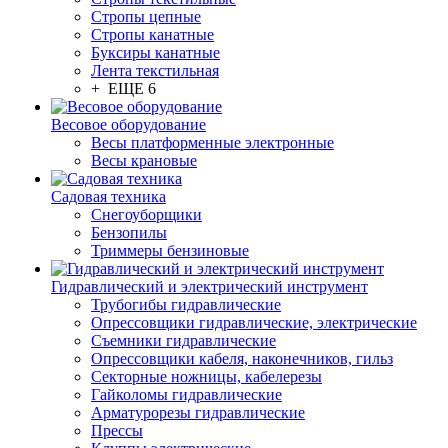
Стропы цепные
Стропы канатные
Буксиры канатные
Лента текстильная
+ ЕЩЕ 6
Весовое оборудование
Весы платформенные электронные
Весы крановые
Садовая техника
Снегоуборщики
Бензопилы
Триммеры бензиновые
Гидравлический и электрический инструмент
Трубогибы гидравлические
Опрессовщики гидравлические, электрические
Съемники гидравлические
Опрессовщики кабеля, наконечников, гильз
Секторные ножницы, кабелерезы
Гайколомы гидравлические
Арматурорезы гидравлические
Прессы