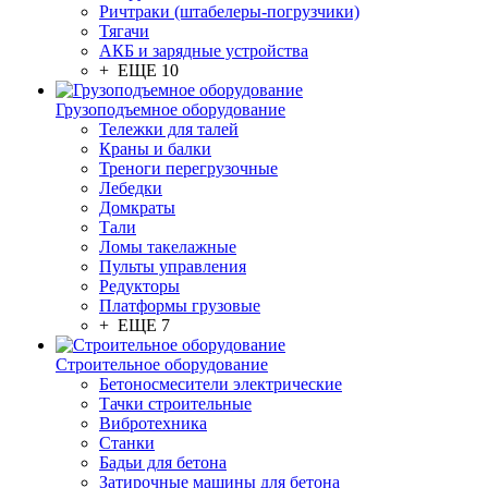
Ричтраки (штабелеры-погрузчики)
Тягачи
АКБ и зарядные устройства
+ ЕЩЕ 10
Грузоподъемное оборудование
Тележки для талей
Краны и балки
Треноги перегрузочные
Лебедки
Домкраты
Тали
Ломы такелажные
Пульты управления
Редукторы
Платформы грузовые
+ ЕЩЕ 7
Строительное оборудование
Бетоносмесители электрические
Тачки строительные
Вибротехника
Станки
Бадьи для бетона
Затирочные машины для бетона