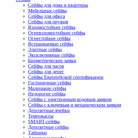
Сейфы для дома и квартиры
Мебельные сейфы
Сейфы для офиса
Сейфы для оружия
Взломостойкие сейфы
Огневзломостойкие сейфы
Огнестойкие сейфы
Встраиваемые сейфы
Элитные сейфы
Эксклюзивные сейфы
Биометрические замки
Сейфы для часов
Сейфы для денег
Сейфы Европейской сертификации
Гостиничные сейфы
Маленькие сейфы
Недорогие сейфы
Сейфы с электронным кодовым замком
Сейфы с ключевым и механическим замком
Депозитные ячейки
Темпокассы
SMART-сейфы
Депозитные сейфы
Тайники