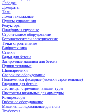
Лебедки
Домкраты
Тали
Ломы такелажные
Пульты управления
Редукторы
Платформы грузовые
Строительное оборудование
Бетоносмесители электрические
Тачки строительные
Вибротехника
Станки
Бадьи для бетона
Затирочные машины для бетона
Пушки тепловые
Швонарезчики
Сварочное оборудование
Подъемники фасадные (люльки строительные)
Гладилки для бетона
Лестницы, стремянки, вышки-туры
Пистолеты вязальные для арматуры
Компрессоры
Гибочное оборудование
Машины шлифовальные для пола
Труборезы