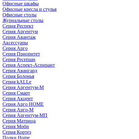
Офисные шкафы
Офисные кресла и стулья
Офисные столы
Журнальные столы
Серия Респект
Серия Аргентум
Серия Авантаж
Аксессуары
Серия Арго
Серия Приоритет
Серия Ресепшн
Серия Аспект-Аспирант
Серия Авангард
Серия Болонья
Серия kALLe
Серия Аргентум-М
Серия Смарт
Серия Акцент
Серия Арго HOME
Серия Арго-М
Серия Аргентум-МП
Серия Матрица
Серия Моби
Серия Кортез
Полки Home