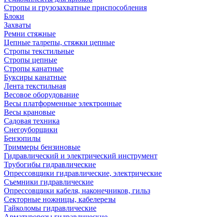
Стропы и грузозахватные приспособления
Блоки
Захваты
Ремни стяжные
Цепные талрепы, стяжки цепные
Стропы текстильные
Стропы цепные
Стропы канатные
Буксиры канатные
Лента текстильная
Весовое оборудование
Весы платформенные электронные
Весы крановые
Садовая техника
Снегоуборщики
Бензопилы
Триммеры бензиновые
Гидравлический и электрический инструмент
Трубогибы гидравлические
Опрессовщики гидравлические, электрические
Съемники гидравлические
Опрессовщики кабеля, наконечников, гильз
Секторные ножницы, кабелерезы
Гайколомы гидравлические
Арматурорезы гидравлические