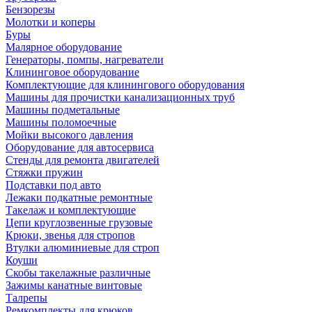
Бензорезы
Молотки и коперы
Буры
Малярное оборудование
Генераторы, помпы, нагреватели
Клининговое оборудование
Комплектующие для клинингового оборудования
Машины для прочистки канализационных труб
Машины подметальные
Машины поломоечные
Мойки высокого давления
Оборудование для автосервиса
Стенды для ремонта двигателей
Стяжки пружин
Подставки под авто
Лежаки подкатные ремонтные
Такелаж и комплектующие
Цепи круглозвенные грузовые
Крюки, звенья для стропов
Втулки алюминиевые для строп
Коуши
Скобы такелажные различные
Зажимы канатные винтовые
Талрепы
Ремкомплекты для крюков