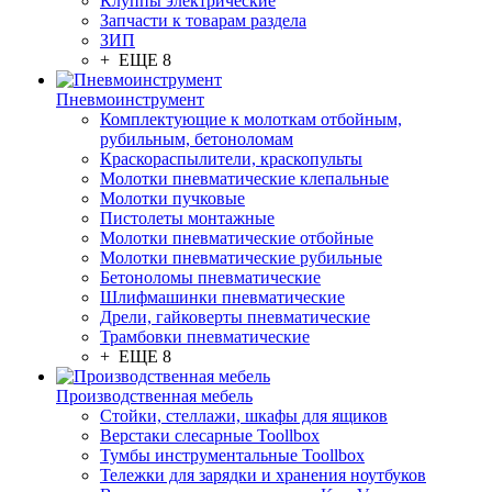
Клуппы электрические
Запчасти к товарам раздела
ЗИП
+ ЕЩЕ 8
Пневмоинструмент
Комплектующие к молоткам отбойным,
рубильным, бетоноломам
Краскораспылители, краскопульты
Молотки пневматические клепальные
Молотки пучковые
Пистолеты монтажные
Молотки пневматические отбойные
Молотки пневматические рубильные
Бетоноломы пневматические
Шлифмашинки пневматические
Дрели, гайковерты пневматические
Трамбовки пневматические
+ ЕЩЕ 8
Производственная мебель
Стойки, стеллажи, шкафы для ящиков
Верстаки слесарные Toollbox
Тумбы инструментальные Toollbox
Тележки для зарядки и хранения ноутбуков