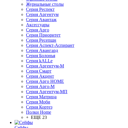
Журнальные столы
Серия Респект
Серия Аргентум
Серия Авантаж
Аксессуары
Серия Арго
Серия Приоритет
Серия Ресепшн
Серия Аспект-Аспирант
Серия Авангард
Серия Болонья
Серия kALLe
Серия Аргентум-М
Серия Смарт
Серия Акцент
Серия Арго HOME
Серия Арго-М
Серия Аргентум-МП
Серия Матрица
Серия Моби
Серия Кортез
Полки Home
+ ЕЩЕ 23
Сейфы