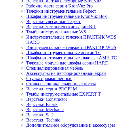
Верстаки и столы слесарные KronVuz
Рабочие места серии KronVuz Pro
Тележки инструментальные Гефест
Шкафы инструментальные KronVuz Box
Верстаки слесарные Гефест
Верстаки металлические серии ВП
Тумбы инструментальные WS
Инструментальные тележки ПРАКТИК WDS
HARD
Инструментальные тележки ПРАКТИК WDS
Шкафы инструментальные легкие ТС
Шкафы инструментальные тяжелые AMH TC
Тяжелые модульные шкафы серии HARD
Cпециализированная мебель
Аксессуары на перфорированный экран
Стулья промышленные
Столы сварщика, сварочные посты
Верстаки серии PROFI M
Тумбы инструментальные EXPERT T
Верстаки Constructor
Верстаки Fabrik
Верстаки Mechanic
Верстаки Self
Верстаки Technic
Дополнительное оборудование и аксессуары