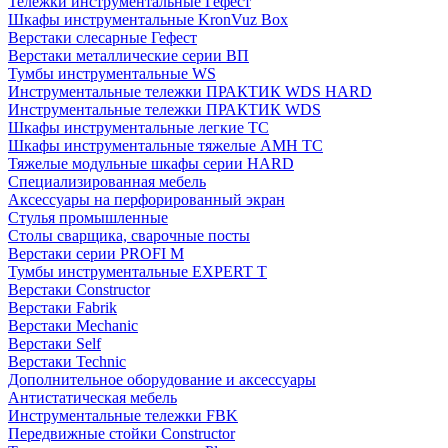
Тележки инструментальные Гефест
Шкафы инструментальные KronVuz Box
Верстаки слесарные Гефест
Верстаки металлические серии ВП
Тумбы инструментальные WS
Инструментальные тележки ПРАКТИК WDS HARD
Инструментальные тележки ПРАКТИК WDS
Шкафы инструментальные легкие ТС
Шкафы инструментальные тяжелые AMH TC
Тяжелые модульные шкафы серии HARD
Cпециализированная мебель
Аксессуары на перфорированный экран
Стулья промышленные
Столы сварщика, сварочные посты
Верстаки серии PROFI M
Тумбы инструментальные EXPERT T
Верстаки Constructor
Верстаки Fabrik
Верстаки Mechanic
Верстаки Self
Верстаки Technic
Дополнительное оборудование и аксессуары
Антистатическая мебель
Инструментальные тележки FBK
Передвижные стойки Constructor