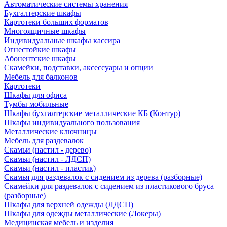
Автоматические системы хранения
Бухгалтерские шкафы
Картотеки больших форматов
Многоящичные шкафы
Индивидуальные шкафы кассира
Огнестойкие шкафы
Абонентские шкафы
Скамейки, подставки, аксессуары и опции
Мебель для балконов
Картотеки
Шкафы для офиса
Тумбы мобильные
Шкафы бухгалтерские металлические КБ (Контур)
Шкафы индивидуального пользования
Металлические ключницы
Мебель для раздевалок
Скамьи (настил - дерево)
Скамьи (настил - ЛДСП)
Скамьи (настил - пластик)
Скамья для раздевалок с сидением из дерева (разборные)
Скамейки для раздевалок с сидением из пластикового бруса
(разборные)
Шкафы для верхней одежды (ЛДСП)
Шкафы для одежды металлические (Локеры)
Медицинская мебель и изделия