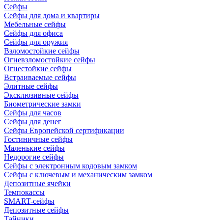
Сейфы
Сейфы для дома и квартиры
Мебельные сейфы
Сейфы для офиса
Сейфы для оружия
Взломостойкие сейфы
Огневзломостойкие сейфы
Огнестойкие сейфы
Встраиваемые сейфы
Элитные сейфы
Эксклюзивные сейфы
Биометрические замки
Сейфы для часов
Сейфы для денег
Сейфы Европейской сертификации
Гостиничные сейфы
Маленькие сейфы
Недорогие сейфы
Сейфы с электронным кодовым замком
Сейфы с ключевым и механическим замком
Депозитные ячейки
Темпокассы
SMART-сейфы
Депозитные сейфы
Тайники