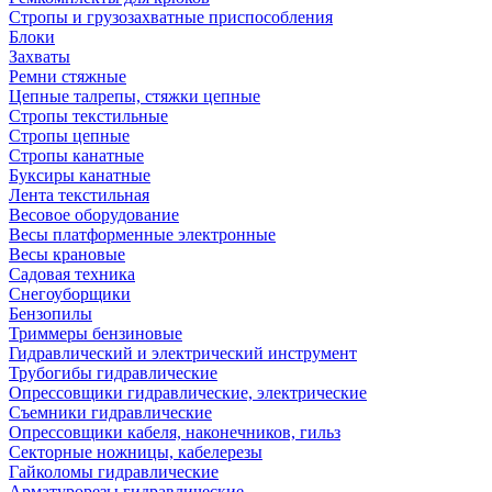
Стропы и грузозахватные приспособления
Блоки
Захваты
Ремни стяжные
Цепные талрепы, стяжки цепные
Стропы текстильные
Стропы цепные
Стропы канатные
Буксиры канатные
Лента текстильная
Весовое оборудование
Весы платформенные электронные
Весы крановые
Садовая техника
Снегоуборщики
Бензопилы
Триммеры бензиновые
Гидравлический и электрический инструмент
Трубогибы гидравлические
Опрессовщики гидравлические, электрические
Съемники гидравлические
Опрессовщики кабеля, наконечников, гильз
Секторные ножницы, кабелерезы
Гайколомы гидравлические
Арматурорезы гидравлические