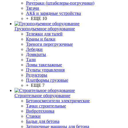
Ричтраки (штабелеры-погрузчики)
Тягачи
АКБ и зарядные устройства
+ ЕЩЕ 10
Грузоподъемное оборудование
Тележки для талей
Краны и балки
Треноги перегрузочные
Лебедки
Домкраты
Тали
Ломы такелажные
Пульты управления
Редукторы
Платформы грузовые
+ ЕЩЕ 7
Строительное оборудование
Бетоносмесители электрические
Тачки строительные
Вибротехника
Станки
Бадьи для бетона
Затирочные машины для бетона