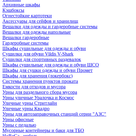
Архивные шкафы
Кэшбоксы
Огнестойкие картотеки
Аксессуары для сейфов и хранилищ
Вешалки для одежды и гардеробные системы
Вешалки для одежды напольные
Вешалки гардеробные
Гардеробные системы
Шкафы сушильные для одежды и обуви
Сушилки для обуви Vildis V-Shark
Сушилки для спортивных раздевалок
Шкафы сушильные для одежды и обуви ШСО
Шкафы для сушки одежды и обуви Промет
Шкафы для хранения (локербокс)
Системы хранения пунктов проката
Емкости для отходов и мусора
Урны для раздельного сбора мусора
Урны уличные Уралочка и Космос
Уличные урны Стритлайн
Уличные урны Квадро
Урны для автозаправочных станций серии "АЗС"
Урны офисные
Урны с педалью
Мусорные контейнеры и баки для ТБО
HoReCa - мебель