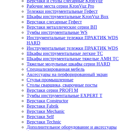
Верстаки и столы слесарные KronVuz
Рабочие места серии KronVuz Pro
Тележки инструментальные Гефест
Шкафы инструментальные KronVuz Box
Верстаки слесарные Гефест
Верстаки металлические серии ВП
Тумбы инструментальные WS
Инструментальные тележки ПРАКТИК WDS
HARD
Инструментальные тележки ПРАКТИК WDS
Шкафы инструментальные легкие ТС
Шкафы инструментальные тяжелые AMH TC
Тяжелые модульные шкафы серии HARD
Cпециализированная мебель
Аксессуары на перфорированный экран
Стулья промышленные
Столы сварщика, сварочные посты
Верстаки серии PROFI M
Тумбы инструментальные EXPERT T
Верстаки Constructor
Верстаки Fabrik
Верстаки Mechanic
Верстаки Self
Верстаки Technic
Дополнительное оборудование и аксессуары