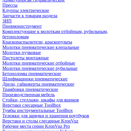
Прессы
Клуппы электрические
Запчасти к товарам раздела
ЗИП
Пневмоинструмент
Комплектующие к молоткам отбойным, рубильным,
бетоноломам
Краскораспылители, краскопульты
Молотки пневматические клепальные
Молотки пучковые
Пистолеты монтажные
Молотки пневматические отбойные
Молотки пневматические рубильные
Бетоноломы пневматические
Шлифмашинки пневматические
Дрели, гайковерты пневматические
Трамбовки пневматические
Производственная мебель
Стойки, стеллажи, шкафы для ящиков
Верстаки слесарные Toollbox
Тумбы инструментальные Toollbox
Тележки для зарядки и хранения ноутбуков
Верстаки и столы слесарные KronVuz
Рабочие места серии KronVuz Pro