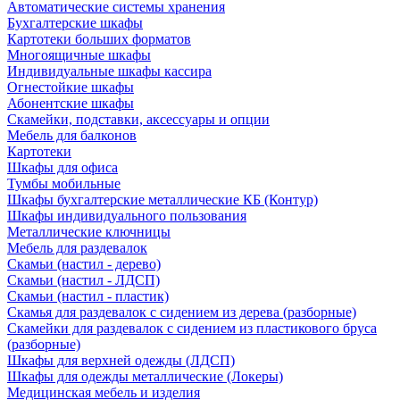
Автоматические системы хранения
Бухгалтерские шкафы
Картотеки больших форматов
Многоящичные шкафы
Индивидуальные шкафы кассира
Огнестойкие шкафы
Абонентские шкафы
Скамейки, подставки, аксессуары и опции
Мебель для балконов
Картотеки
Шкафы для офиса
Тумбы мобильные
Шкафы бухгалтерские металлические КБ (Контур)
Шкафы индивидуального пользования
Металлические ключницы
Мебель для раздевалок
Скамьи (настил - дерево)
Скамьи (настил - ЛДСП)
Скамьи (настил - пластик)
Скамья для раздевалок с сидением из дерева (разборные)
Скамейки для раздевалок с сидением из пластикового бруса
(разборные)
Шкафы для верхней одежды (ЛДСП)
Шкафы для одежды металлические (Локеры)
Медицинская мебель и изделия