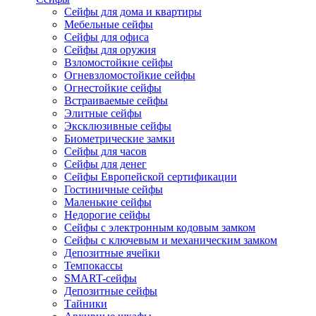
Сейфы для дома и квартиры
Мебельные сейфы
Сейфы для офиса
Сейфы для оружия
Взломостойкие сейфы
Огневзломостойкие сейфы
Огнестойкие сейфы
Встраиваемые сейфы
Элитные сейфы
Эксклюзивные сейфы
Биометрические замки
Сейфы для часов
Сейфы для денег
Сейфы Европейской сертификации
Гостиничные сейфы
Маленькие сейфы
Недорогие сейфы
Сейфы с электронным кодовым замком
Сейфы с ключевым и механическим замком
Депозитные ячейки
Темпокассы
SMART-сейфы
Депозитные сейфы
Тайники