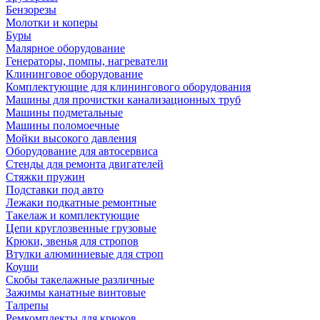
Бензорезы
Молотки и коперы
Буры
Малярное оборудование
Генераторы, помпы, нагреватели
Клининговое оборудование
Комплектующие для клинингового оборудования
Машины для прочистки канализационных труб
Машины подметальные
Машины поломоечные
Мойки высокого давления
Оборудование для автосервиса
Стенды для ремонта двигателей
Стяжки пружин
Подставки под авто
Лежаки подкатные ремонтные
Такелаж и комплектующие
Цепи круглозвенные грузовые
Крюки, звенья для стропов
Втулки алюминиевые для строп
Коуши
Скобы такелажные различные
Зажимы канатные винтовые
Талрепы
Ремкомплекты для крюков