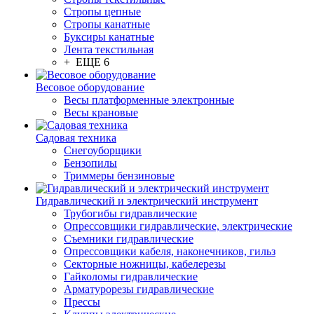
Стропы цепные
Стропы канатные
Буксиры канатные
Лента текстильная
+ ЕЩЕ 6
Весовое оборудование
Весы платформенные электронные
Весы крановые
Садовая техника
Снегоуборщики
Бензопилы
Триммеры бензиновые
Гидравлический и электрический инструмент
Трубогибы гидравлические
Опрессовщики гидравлические, электрические
Съемники гидравлические
Опрессовщики кабеля, наконечников, гильз
Секторные ножницы, кабелерезы
Гайколомы гидравлические
Арматурорезы гидравлические
Прессы