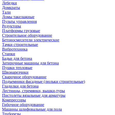
Лебедки
Домкраты
Тали
Ломы такелажные
Пульты управления
Редукторы
Платформы грузовые
Строительное оборудование
Бетоносмесители электрические
Тачки строительные
Вибротехника
Станки
Бадьи для бетона
Затирочные машины для бетона
Пушки тепловые
Швонарезчики
Сварочное оборудование
Подъемники фасадные (люльки строительные)
Гладилки для бетона
Лестницы, стремянки, вышки-туры
Пистолеты вязальные для арматуры
Компрессоры
Гибочное оборудование
Машины шлифовальные для пола
Труборезы