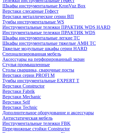
Тележки инструментальные Гефест
Шкафы инструментальные KronVuz Box
Верстаки слесарные Гефест
Верстаки металлические серии ВП
Тумбы инструментальные WS
Инструментальные тележки ПРАКТИК WDS HARD
Инструментальные тележки ПРАКТИК WDS
Шкафы инструментальные легкие ТС
Шкафы инструментальные тяжелые AMH TC
Тяжелые модульные шкафы серии HARD
Cпециализированная мебель
Аксессуары на перфорированный экран
Стулья промышленные
Столы сварщика, сварочные посты
Верстаки серии PROFI M
Тумбы инструментальные EXPERT T
Верстаки Constructor
Верстаки Fabrik
Верстаки Mechanic
Верстаки Self
Верстаки Technic
Дополнительное оборудование и аксессуары
Антистатическая мебель
Инструментальные тележки FBK
Передвижные стойки Constructor