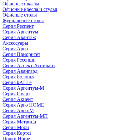
Офисные шкафы
Офисные кресла и стулья
Офисные столы
Журнальные столы
Серия Респект
Серия Аргентум
Серия Авантаж
Аксессуары
Серия Арго
Серия Приоритет
Серия Ресепшн
Серия Аспект-Аспирант
Серия Авангард
Серия Болонья
Серия kALLe
Серия Аргентум-М
Серия Смарт
Серия Акцент
Серия Арго HOME
Серия Арго-М
Серия Аргентум-МП
Серия Матрица
Серия Моби
Серия Кортез
Полки Home