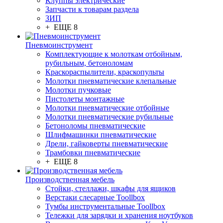
Клуппы электрические
Запчасти к товарам раздела
ЗИП
+ ЕЩЕ 8
Пневмоинструмент
Комплектующие к молоткам отбойным,
рубильным, бетоноломам
Краскораспылители, краскопульты
Молотки пневматические клепальные
Молотки пучковые
Пистолеты монтажные
Молотки пневматические отбойные
Молотки пневматические рубильные
Бетоноломы пневматические
Шлифмашинки пневматические
Дрели, гайковерты пневматические
Трамбовки пневматические
+ ЕЩЕ 8
Производственная мебель
Стойки, стеллажи, шкафы для ящиков
Верстаки слесарные Toollbox
Тумбы инструментальные Toollbox
Тележки для зарядки и хранения ноутбуков