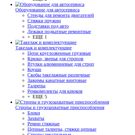
Оборудование для автосервиса
Стенды для ремонта двигателей
Стяжки пружин
Подставки под авто
Лежаки подкатные ремонтные
+ ЕЩЕ 1
Такелаж и комплектующие
Цепи круглозвенные грузовые
Крюки, звенья для стропов
Втулки алюминиевые для строп
Коуши
Скобы такелажные различные
Зажимы канатные винтовые
Талрепы
Ремкомплекты для крюков
+ ЕЩЕ 5
Стропы и грузозахватные приспособления
Блоки
Захваты
Ремни стяжные
Цепные талрепы, стяжки цепные
Стропы текстильные