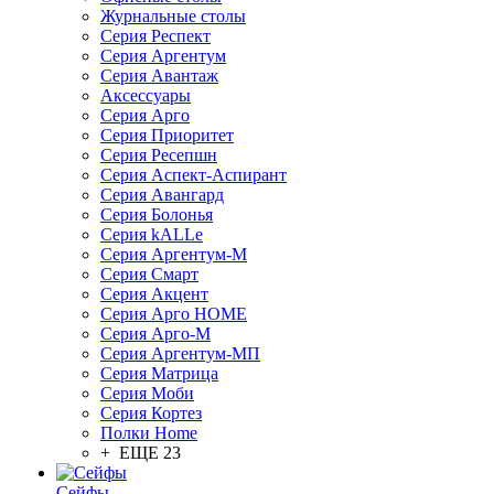
Журнальные столы
Серия Респект
Серия Аргентум
Серия Авантаж
Аксессуары
Серия Арго
Серия Приоритет
Серия Ресепшн
Серия Аспект-Аспирант
Серия Авангард
Серия Болонья
Серия kALLe
Серия Аргентум-М
Серия Смарт
Серия Акцент
Серия Арго HOME
Серия Арго-М
Серия Аргентум-МП
Серия Матрица
Серия Моби
Серия Кортез
Полки Home
+ ЕЩЕ 23
Сейфы