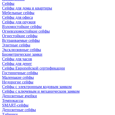
Сейфы
Сейфы для дома и квартиры
Мебельные сейфы
Сейфы для офиса
Сейфы для оружия
Взломостойкие сейфы
Огневзломостойкие сейфы
Огнестойкие сейфы
Встраиваемые сейфы
Элитные сейфы
Эксклюзивные сейфы
Биометрические замки
Сейфы для часов
Сейфы для денег
Сейфы Европейской сертификации
Гостиничные сейфы
Маленькие сейфы
Недорогие сейфы
Сейфы с электронным кодовым замком
Сейфы с ключевым и механическим замком
Депозитные ячейки
Темпокассы
SMART-сейфы
Депозитные сейфы
Тайники