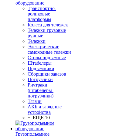
оборудование
Транспортно-
роликовые
платформы
Колеса для тележек
Тележки грузовые
ручные
Тележки
Электрические
самоходные тележки
Столы подъемные
Штабелеры
Подъемники
Сборщики заказов
Погрузчики
Ричтраки
(штабелеры-
погрузчики)
Тягачи
АКБ и зарядные
устройства
+ ЕЩЕ 10
Грузоподъемное