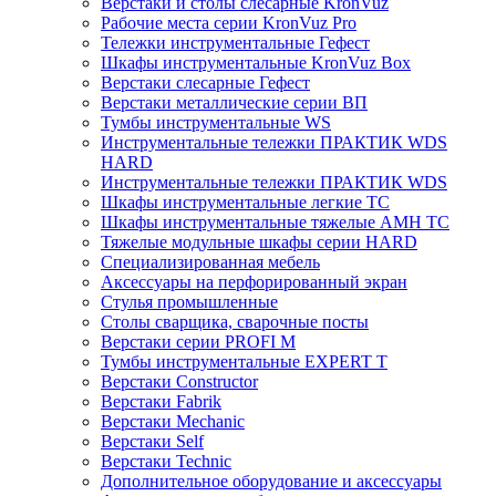
Верстаки и столы слесарные KronVuz
Рабочие места серии KronVuz Pro
Тележки инструментальные Гефест
Шкафы инструментальные KronVuz Box
Верстаки слесарные Гефест
Верстаки металлические серии ВП
Тумбы инструментальные WS
Инструментальные тележки ПРАКТИК WDS
HARD
Инструментальные тележки ПРАКТИК WDS
Шкафы инструментальные легкие ТС
Шкафы инструментальные тяжелые AMH TC
Тяжелые модульные шкафы серии HARD
Cпециализированная мебель
Аксессуары на перфорированный экран
Стулья промышленные
Столы сварщика, сварочные посты
Верстаки серии PROFI M
Тумбы инструментальные EXPERT T
Верстаки Constructor
Верстаки Fabrik
Верстаки Mechanic
Верстаки Self
Верстаки Technic
Дополнительное оборудование и аксессуары