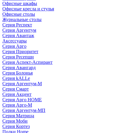
Офисные шкафы
Офисные кресла и стулья
Офисные столы
Журнальные столы
Серия Респект
Серия Аргентум
Серия Авантаж
Аксессуары
Серия Арго
Серия Приоритет
Серия Ресепшн
Серия Аспект-Аспирант
Серия Авангард
Серия Болонья
Серия kALLe
Серия Аргентум-М
Серия Смарт
Серия Акцент
Серия Арго HOME
Серия Арго-М
Серия Аргентум-МП
Серия Матрица
Серия Моби
Серия Кортез
Полки Home