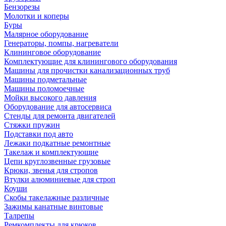
Бензорезы
Молотки и коперы
Буры
Малярное оборудование
Генераторы, помпы, нагреватели
Клининговое оборудование
Комплектующие для клинингового оборудования
Машины для прочистки канализационных труб
Машины подметальные
Машины поломоечные
Мойки высокого давления
Оборудование для автосервиса
Стенды для ремонта двигателей
Стяжки пружин
Подставки под авто
Лежаки подкатные ремонтные
Такелаж и комплектующие
Цепи круглозвенные грузовые
Крюки, звенья для стропов
Втулки алюминиевые для строп
Коуши
Скобы такелажные различные
Зажимы канатные винтовые
Талрепы
Ремкомплекты для крюков