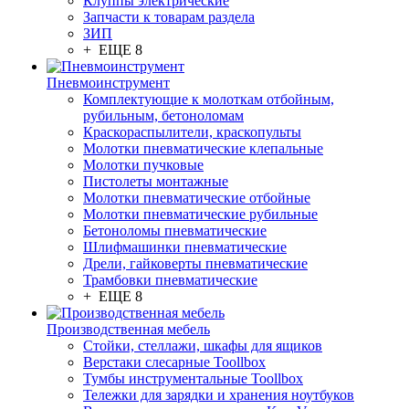
Клуппы электрические
Запчасти к товарам раздела
ЗИП
+ ЕЩЕ 8
Пневмоинструмент
Комплектующие к молоткам отбойным,
рубильным, бетоноломам
Краскораспылители, краскопульты
Молотки пневматические клепальные
Молотки пучковые
Пистолеты монтажные
Молотки пневматические отбойные
Молотки пневматические рубильные
Бетоноломы пневматические
Шлифмашинки пневматические
Дрели, гайковерты пневматические
Трамбовки пневматические
+ ЕЩЕ 8
Производственная мебель
Стойки, стеллажи, шкафы для ящиков
Верстаки слесарные Toollbox
Тумбы инструментальные Toollbox
Тележки для зарядки и хранения ноутбуков