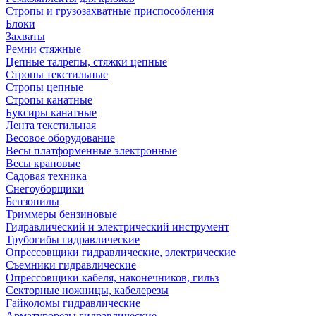
Стропы и грузозахватные приспособления
Блоки
Захваты
Ремни стяжные
Цепные талрепы, стяжки цепные
Стропы текстильные
Стропы цепные
Стропы канатные
Буксиры канатные
Лента текстильная
Весовое оборудование
Весы платформенные электронные
Весы крановые
Садовая техника
Снегоуборщики
Бензопилы
Триммеры бензиновые
Гидравлический и электрический инструмент
Трубогибы гидравлические
Опрессовщики гидравлические, электрические
Съемники гидравлические
Опрессовщики кабеля, наконечников, гильз
Секторные ножницы, кабелерезы
Гайколомы гидравлические
Арматурорезы гидравлические