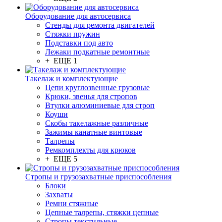
Оборудование для автосервиса
Стенды для ремонта двигателей
Стяжки пружин
Подставки под авто
Лежаки подкатные ремонтные
+ ЕЩЕ 1
Такелаж и комплектующие
Цепи круглозвенные грузовые
Крюки, звенья для стропов
Втулки алюминиевые для строп
Коуши
Скобы такелажные различные
Зажимы канатные винтовые
Талрепы
Ремкомплекты для крюков
+ ЕЩЕ 5
Стропы и грузозахватные приспособления
Блоки
Захваты
Ремни стяжные
Цепные талрепы, стяжки цепные
Стропы текстильные