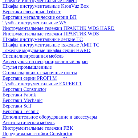
Тележки инструментальные Гефест
Шкафы инструментальные KronVuz Box
Верстаки слесарные Гефест
Верстаки металлические серии ВП
Тумбы инструментальные WS
Инструментальные тележки ПРАКТИК WDS HARD
Инструментальные тележки ПРАКТИК WDS
Шкафы инструментальные легкие ТС
Шкафы инструментальные тяжелые AMH TC
Тяжелые модульные шкафы серии HARD
Cпециализированная мебель
Аксессуары на перфорированный экран
Стулья промышленные
Столы сварщика, сварочные посты
Верстаки серии PROFI M
Тумбы инструментальные EXPERT T
Верстаки Constructor
Верстаки Fabrik
Верстаки Mechanic
Верстаки Self
Верстаки Technic
Дополнительное оборудование и аксессуары
Антистатическая мебель
Инструментальные тележки FBK
Передвижные стойки Constructor