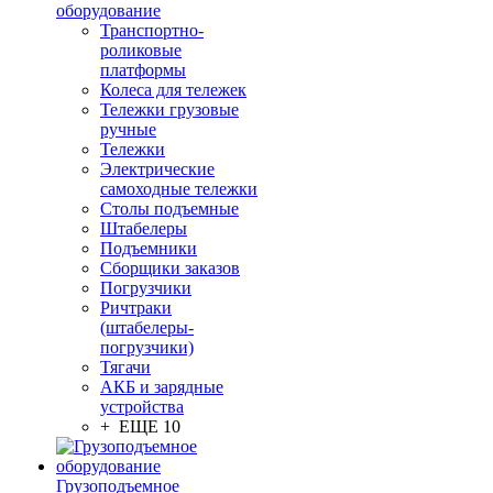
оборудование
Транспортно-
роликовые
платформы
Колеса для тележек
Тележки грузовые
ручные
Тележки
Электрические
самоходные тележки
Столы подъемные
Штабелеры
Подъемники
Сборщики заказов
Погрузчики
Ричтраки
(штабелеры-
погрузчики)
Тягачи
АКБ и зарядные
устройства
+ ЕЩЕ 10
Грузоподъемное