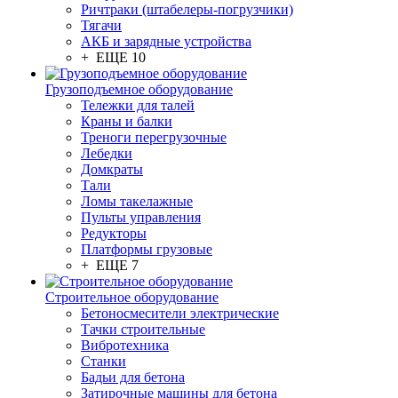
Ричтраки (штабелеры-погрузчики)
Тягачи
АКБ и зарядные устройства
+ ЕЩЕ 10
Грузоподъемное оборудование
Тележки для талей
Краны и балки
Треноги перегрузочные
Лебедки
Домкраты
Тали
Ломы такелажные
Пульты управления
Редукторы
Платформы грузовые
+ ЕЩЕ 7
Строительное оборудование
Бетоносмесители электрические
Тачки строительные
Вибротехника
Станки
Бадьи для бетона
Затирочные машины для бетона