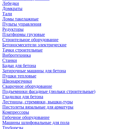
Лебедки
Домкраты
Тали
Ломы такелажные
Пульты управления
Редукторы
Платформы грузовые
Строительное оборудование
Бетоносмесители электрические
Тачки строительные
Вибротехника
Станки
Бадьи для бетона
Затирочные машины для бетона
Пушки тепловые
Швонарезчики
Сварочное оборудование
Подъемники фасадные (люльки строительные)
Гладилки для бетона
Лестницы, стремянки, вышки-туры
Пистолеты вязальные для арматуры
Компрессоры
Гибочное оборудование
Машины шлифовальные для пола
Труборезы