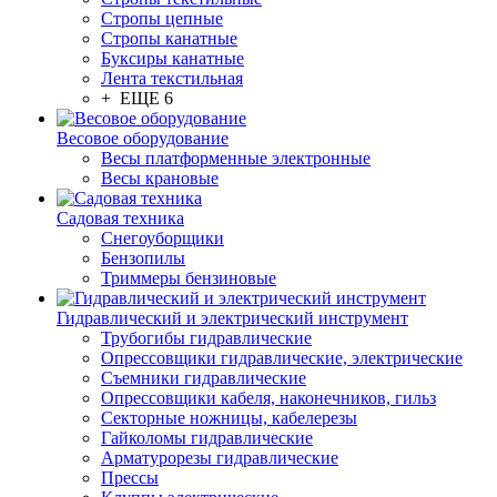
Стропы цепные
Стропы канатные
Буксиры канатные
Лента текстильная
+ ЕЩЕ 6
Весовое оборудование
Весы платформенные электронные
Весы крановые
Садовая техника
Снегоуборщики
Бензопилы
Триммеры бензиновые
Гидравлический и электрический инструмент
Трубогибы гидравлические
Опрессовщики гидравлические, электрические
Съемники гидравлические
Опрессовщики кабеля, наконечников, гильз
Секторные ножницы, кабелерезы
Гайколомы гидравлические
Арматурорезы гидравлические
Прессы