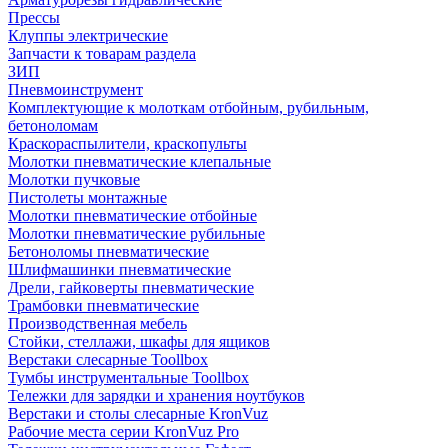
Прессы
Клуппы электрические
Запчасти к товарам раздела
ЗИП
Пневмоинструмент
Комплектующие к молоткам отбойным, рубильным,
бетоноломам
Краскораспылители, краскопульты
Молотки пневматические клепальные
Молотки пучковые
Пистолеты монтажные
Молотки пневматические отбойные
Молотки пневматические рубильные
Бетоноломы пневматические
Шлифмашинки пневматические
Дрели, гайковерты пневматические
Трамбовки пневматические
Производственная мебель
Стойки, стеллажи, шкафы для ящиков
Верстаки слесарные Toollbox
Тумбы инструментальные Toollbox
Тележки для зарядки и хранения ноутбуков
Верстаки и столы слесарные KronVuz
Рабочие места серии KronVuz Pro