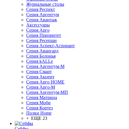
Журнальные столы
Серия Респект
Серия Аргентум
Серия Авантаж
Аксессуары
Серия Арго
Серия Приоритет
Серия Ресепшн
Серия Аспект-Аспирант
Серия Авангард
Серия Болонья
Серия kALLe
Серия Аргентум-М
Серия Смарт
Серия Акцент
Серия Арго HOME
Серия Арго-М
Серия Аргентум-МП
Серия Матрица
Серия Моби
Серия Кортез
Полки Home
+ ЕЩЕ 23
Сейфы