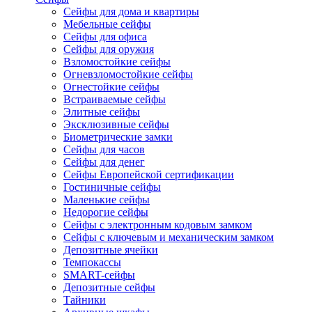
Сейфы для дома и квартиры
Мебельные сейфы
Сейфы для офиса
Сейфы для оружия
Взломостойкие сейфы
Огневзломостойкие сейфы
Огнестойкие сейфы
Встраиваемые сейфы
Элитные сейфы
Эксклюзивные сейфы
Биометрические замки
Сейфы для часов
Сейфы для денег
Сейфы Европейской сертификации
Гостиничные сейфы
Маленькие сейфы
Недорогие сейфы
Сейфы с электронным кодовым замком
Сейфы с ключевым и механическим замком
Депозитные ячейки
Темпокассы
SMART-сейфы
Депозитные сейфы
Тайники