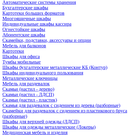
Автоматические системы хранения
Бухгалтерские шкафы
Картотеки больших форматов
Многоящичные шкафы
Индивидуальные шкафы кассира
Огнестойкие шкафы
Абонентские шкафы
Скамейки, подставки, аксессуары и опции
Мебель для балконов
Картотеки
Шкафы для офиса
Тумбы мобильные
Шкафы бухгалтерские металлические КБ (Контур)
Шкафы индивидуального пользования
Металлические ключницы
Мебель для раздевалок
Скамьи (настил - дерево)
Скамьи (настил - ЛДСП)
Скамьи (настил - пластик)
Скамья для раздевалок с сидением из дерева (разборные)
Скамейки для раздевалок с сидением из пластикового бруса
(разборные)
Шкафы для верхней одежды (ЛДСП)
Шкафы для одежды металлические (Локеры)
Медицинская мебель и изделия