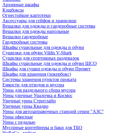
Архивные шкафы
Кэшбоксы
Огнестойкие картотеки
Аксессуары для сейфов и хранилищ
Вешалки для одежды и гардеробные системы
Вешалки для одежды напольные
Вешалки гардеробные
Гардеробные системы
Шкафы сушильные для одежды и обуви
Сушилки для обуви Vildis V-Shark
Сушилки для спортивных раздевалок
Шкафы сушильные для одежды и обуви ШСО
Шкафы для сушки одежды и обуви Промет
Шкафы для хранения (локербокс)
Системы хранения пунктов проката
Емкости для отходов и мусора
Урны для раздельного сбора мусора
Урны уличные Уралочка и Космос
Уличные урны Стритлайн
Уличные урны Квадро
Урны для автозаправочных станций серии "АЗС"
Урны офисные
Урны с педалью
Мусорные контейнеры и баки для ТБО
HoReCa - мебель