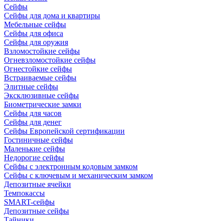
Сейфы
Сейфы для дома и квартиры
Мебельные сейфы
Сейфы для офиса
Сейфы для оружия
Взломостойкие сейфы
Огневзломостойкие сейфы
Огнестойкие сейфы
Встраиваемые сейфы
Элитные сейфы
Эксклюзивные сейфы
Биометрические замки
Сейфы для часов
Сейфы для денег
Сейфы Европейской сертификации
Гостиничные сейфы
Маленькие сейфы
Недорогие сейфы
Сейфы с электронным кодовым замком
Сейфы с ключевым и механическим замком
Депозитные ячейки
Темпокассы
SMART-сейфы
Депозитные сейфы
Тайники