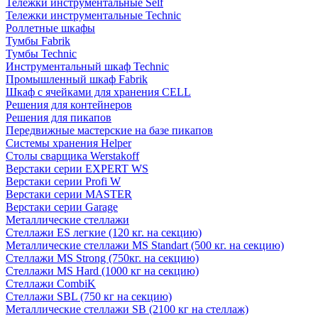
Тележки инструментальные Self
Тележки инструментальные Technic
Роллетные шкафы
Тумбы Fabrik
Тумбы Technic
Инструментальный шкаф Technic
Промышленный шкаф Fabrik
Шкаф с ячейками для хранения CELL
Решения для контейнеров
Решения для пикапов
Передвижные мастерские на базе пикапов
Системы хранения Helper
Столы сварщика Werstakoff
Верстаки серии EXPERT WS
Верстаки серии Profi W
Верстаки серии MASTER
Верстаки серии Garage
Металлические стеллажи
Стеллажи ES легкие (120 кг. на секцию)
Металлические стеллажи MS Standart (500 кг. на секцию)
Стеллажи MS Strong (750кг. на секцию)
Стеллажи MS Hard (1000 кг на секцию)
Стеллажи CombiK
Стеллажи SBL (750 кг на секцию)
Металлические стеллажи SB (2100 кг на стеллаж)