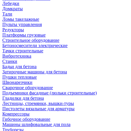
Лебедки
Домкраты
Тали
Ломы такелажные
Пульты управления
Редукторы
Платформы грузовые
Строительное оборудование
Бетоносмесители электрические
Тачки строительные
Вибротехника
Станки
Бадьи для бетона
Затирочные машины для бетона
Пушки тепловые
Швонарезчики
Сварочное оборудование
Подъемники фасадные (люльки строительные)
Гладилки для бетона
Лестницы, стремянки, вышки-туры
Пистолеты вязальные для арматуры
Компрессоры
Гибочное оборудование
Машины шлифовальные для пола
Труборезы