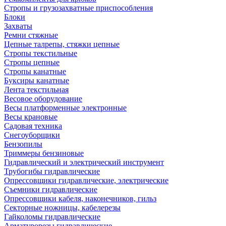
Стропы и грузозахватные приспособления
Блоки
Захваты
Ремни стяжные
Цепные талрепы, стяжки цепные
Стропы текстильные
Стропы цепные
Стропы канатные
Буксиры канатные
Лента текстильная
Весовое оборудование
Весы платформенные электронные
Весы крановые
Садовая техника
Снегоуборщики
Бензопилы
Триммеры бензиновые
Гидравлический и электрический инструмент
Трубогибы гидравлические
Опрессовщики гидравлические, электрические
Съемники гидравлические
Опрессовщики кабеля, наконечников, гильз
Секторные ножницы, кабелерезы
Гайколомы гидравлические
Арматурорезы гидравлические