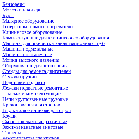
Бензорезы
Молотки и коперы
Буры
Малярное оборудование
Генераторы, помпы, нагреватели
Клининговое оборудование
Комплектующие для клинингового оборудования
Машины для прочистки канализационных труб
Машины подметальные
Машины поломоечные
Мойки высокого давления
Оборудование для автосервиса
Стенды для ремонта двигателей
Стяжки пружин
Подставки под авто
Лежаки подкатные ремонтные
Такелаж и комплектующие
Цепи круглозвенные грузовые
Крюки, звенья для стропов
Втулки алюминиевые для строп
Коуши
Скобы такелажные различные
Зажимы канатные винтовые
Талрепы
Ремкомплекты для крюков