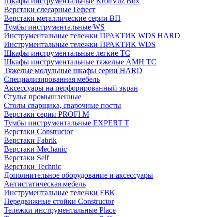
Шкафы инструментальные KronVuz Box
Верстаки слесарные Гефест
Верстаки металлические серии ВП
Тумбы инструментальные WS
Инструментальные тележки ПРАКТИК WDS HARD
Инструментальные тележки ПРАКТИК WDS
Шкафы инструментальные легкие ТС
Шкафы инструментальные тяжелые AMH TC
Тяжелые модульные шкафы серии HARD
Cпециализированная мебель
Аксессуары на перфорированный экран
Стулья промышленные
Столы сварщика, сварочные посты
Верстаки серии PROFI M
Тумбы инструментальные EXPERT T
Верстаки Constructor
Верстаки Fabrik
Верстаки Mechanic
Верстаки Self
Верстаки Technic
Дополнительное оборудование и аксессуары
Антистатическая мебель
Инструментальные тележки FBK
Передвижные стойки Constructor
Тележки инструментальные Place