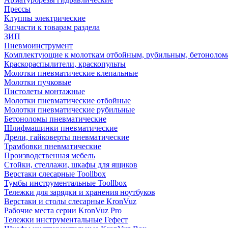
Прессы
Клуппы электрические
Запчасти к товарам раздела
ЗИП
Пневмоинструмент
Комплектующие к молоткам отбойным, рубильным, бетонолом
Краскораспылители, краскопульты
Молотки пневматические клепальные
Молотки пучковые
Пистолеты монтажные
Молотки пневматические отбойные
Молотки пневматические рубильные
Бетоноломы пневматические
Шлифмашинки пневматические
Дрели, гайковерты пневматические
Трамбовки пневматические
Производственная мебель
Стойки, стеллажи, шкафы для ящиков
Верстаки слесарные Toollbox
Тумбы инструментальные Toollbox
Тележки для зарядки и хранения ноутбуков
Верстаки и столы слесарные KronVuz
Рабочие места серии KronVuz Pro
Тележки инструментальные Гефест