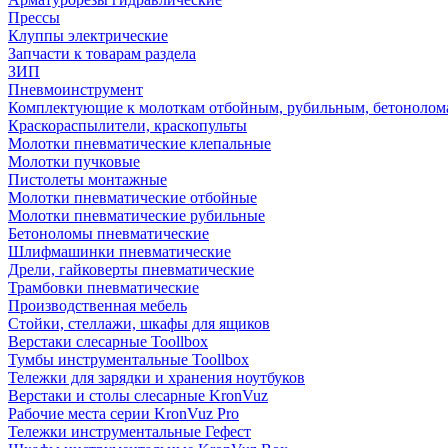
Прессы
Клуппы электрические
Запчасти к товарам раздела
ЗИП
Пневмоинструмент
Комплектующие к молоткам отбойным, рубильным, бетонолом
Краскораспылители, краскопульты
Молотки пневматические клепальные
Молотки пучковые
Пистолеты монтажные
Молотки пневматические отбойные
Молотки пневматические рубильные
Бетоноломы пневматические
Шлифмашинки пневматические
Дрели, гайковерты пневматические
Трамбовки пневматические
Производственная мебель
Стойки, стеллажи, шкафы для ящиков
Верстаки слесарные Toollbox
Тумбы инструментальные Toollbox
Тележки для зарядки и хранения ноутбуков
Верстаки и столы слесарные KronVuz
Рабочие места серии KronVuz Pro
Тележки инструментальные Гефест