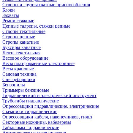
Стропы и грузозахватные приспособления
Блоки
Захваты
Ремни стяжные
Цепные талрепы, стяжки цепные
Стропы текстильные
Стропы цепные
Стропы канатные
Буксиры канатные
Лента текстильная
Весовое оборудование
Весы платформенные электронные
Весы крановые
Садовая техника
Снегоуборщики
Бензопилы
Триммеры бензиновые
Гидравлический и электрический инструмент
Трубогибы гидравлические
Опрессовщики гидравлические, электрические
Съемники гидравлические
Опрессовщики кабеля, наконечников, гильз
Секторные ножницы, кабелерезы
Гайколомы гидравлические
Арматурорезы гидравлические