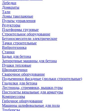
Лебедки
Домкраты
Тали
Ломы такелажные
Пульты управления
Редукторы
Платформы грузовые
Строительное оборудование
Бетоносмесители электрические
Тачки строительные
Вибротехника
Станки
Бадьи для бетона
Затирочные машины для бетона
Пушки тепловые
Швонарезчики
Сварочное оборудование
Подъемники фасадные (люльки строительные)
Гладилки для бетона
Лестницы, стремянки, вышки-туры
Пистолеты вязальные для арматуры
Компрессоры
Гибочное оборудование
Машины шлифовальные для пола
Труборезы