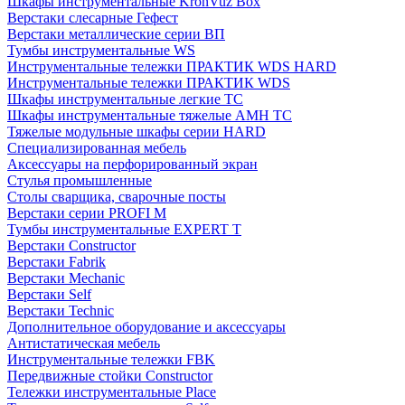
Шкафы инструментальные KronVuz Box
Верстаки слесарные Гефест
Верстаки металлические серии ВП
Тумбы инструментальные WS
Инструментальные тележки ПРАКТИК WDS HARD
Инструментальные тележки ПРАКТИК WDS
Шкафы инструментальные легкие ТС
Шкафы инструментальные тяжелые AMH TC
Тяжелые модульные шкафы серии HARD
Cпециализированная мебель
Аксессуары на перфорированный экран
Стулья промышленные
Столы сварщика, сварочные посты
Верстаки серии PROFI M
Тумбы инструментальные EXPERT T
Верстаки Constructor
Верстаки Fabrik
Верстаки Mechanic
Верстаки Self
Верстаки Technic
Дополнительное оборудование и аксессуары
Антистатическая мебель
Инструментальные тележки FBK
Передвижные стойки Constructor
Тележки инструментальные Place