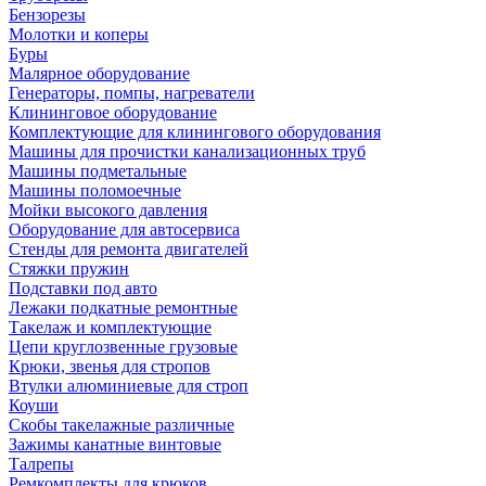
Бензорезы
Молотки и коперы
Буры
Малярное оборудование
Генераторы, помпы, нагреватели
Клининговое оборудование
Комплектующие для клинингового оборудования
Машины для прочистки канализационных труб
Машины подметальные
Машины поломоечные
Мойки высокого давления
Оборудование для автосервиса
Стенды для ремонта двигателей
Стяжки пружин
Подставки под авто
Лежаки подкатные ремонтные
Такелаж и комплектующие
Цепи круглозвенные грузовые
Крюки, звенья для стропов
Втулки алюминиевые для строп
Коуши
Скобы такелажные различные
Зажимы канатные винтовые
Талрепы
Ремкомплекты для крюков