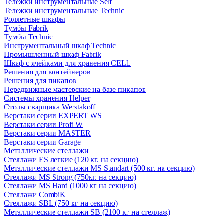
Тележки инструментальные Self
Тележки инструментальные Technic
Роллетные шкафы
Тумбы Fabrik
Тумбы Technic
Инструментальный шкаф Technic
Промышленный шкаф Fabrik
Шкаф с ячейками для хранения CELL
Решения для контейнеров
Решения для пикапов
Передвижные мастерские на базе пикапов
Системы хранения Helper
Столы сварщика Werstakoff
Верстаки серии EXPERT WS
Верстаки серии Profi W
Верстаки серии MASTER
Верстаки серии Garage
Металлические стеллажи
Стеллажи ES легкие (120 кг. на секцию)
Металлические стеллажи MS Standart (500 кг. на секцию)
Стеллажи MS Strong (750кг. на секцию)
Стеллажи MS Hard (1000 кг на секцию)
Стеллажи CombiK
Стеллажи SBL (750 кг на секцию)
Металлические стеллажи SB (2100 кг на стеллаж)