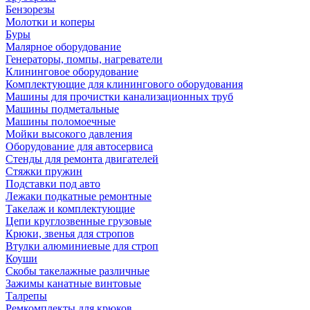
Бензорезы
Молотки и коперы
Буры
Малярное оборудование
Генераторы, помпы, нагреватели
Клининговое оборудование
Комплектующие для клинингового оборудования
Машины для прочистки канализационных труб
Машины подметальные
Машины поломоечные
Мойки высокого давления
Оборудование для автосервиса
Стенды для ремонта двигателей
Стяжки пружин
Подставки под авто
Лежаки подкатные ремонтные
Такелаж и комплектующие
Цепи круглозвенные грузовые
Крюки, звенья для стропов
Втулки алюминиевые для строп
Коуши
Скобы такелажные различные
Зажимы канатные винтовые
Талрепы
Ремкомплекты для крюков