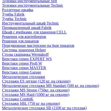
Тележки инструментальные Self
Тележки инструментальные Technic
Роллетные шкафы
Тумбы Fabrik
Тумбы Technic
Инструментальный шкаф Technic
Промышленный шкаф Fabrik
Шкаф с ячейками для хранения CELL
Решения для контейнеров
Решения для пикапов
Передвижные мастерские на базе пикапов
Системы хранения Helper
Столы сварщика Werstakoff
Верстаки серии EXPERT WS
Верстаки серии Profi W
Верстаки серии MASTER
Верстаки серии Garage
Металлические стеллажи
Стеллажи ES легкие (120 кг. на секцию)
Металлические стеллажи MS Standart (500 кг. на секцию)
Стеллажи MS Strong (750кг. на секцию)
Стеллажи MS Hard (1000 кг на секцию)
Стеллажи CombiK
Стеллажи SBL (750 кг на секцию)
Металлические стеллажи SB (2100 кг на стеллаж)