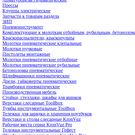
Прессы
Клуппы электрические
Запчасти к товарам раздела
ЗИП
Пневмоинструмент
Комплектующие к молоткам отбойным, рубильным, бетонолом
Краскораспылители, краскопульты
Молотки пневматические клепальные
Молотки пучковые
Пистолеты монтажные
Молотки пневматические отбойные
Молотки пневматические рубильные
Бетоноломы пневматические
Шлифмашинки пневматические
Дрели, гайковерты пневматические
Трамбовки пневматические
Производственная мебель
Стойки, стеллажи, шкафы для ящиков
Верстаки слесарные Toollbox
Тумбы инструментальные Toollbox
Тележки для зарядки и хранения ноутбуков
Верстаки и столы слесарные KronVuz
Рабочие места серии KronVuz Pro
Тележки инструментальные Гефест