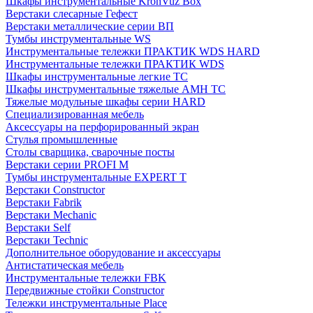
Шкафы инструментальные KronVuz Box
Верстаки слесарные Гефест
Верстаки металлические серии ВП
Тумбы инструментальные WS
Инструментальные тележки ПРАКТИК WDS HARD
Инструментальные тележки ПРАКТИК WDS
Шкафы инструментальные легкие ТС
Шкафы инструментальные тяжелые AMH TC
Тяжелые модульные шкафы серии HARD
Cпециализированная мебель
Аксессуары на перфорированный экран
Стулья промышленные
Столы сварщика, сварочные посты
Верстаки серии PROFI M
Тумбы инструментальные EXPERT T
Верстаки Constructor
Верстаки Fabrik
Верстаки Mechanic
Верстаки Self
Верстаки Technic
Дополнительное оборудование и аксессуары
Антистатическая мебель
Инструментальные тележки FBK
Передвижные стойки Constructor
Тележки инструментальные Place