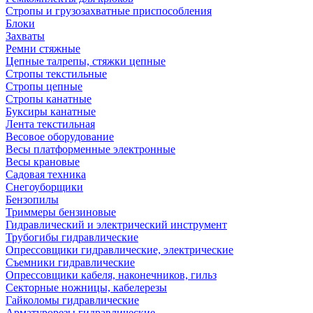
Стропы и грузозахватные приспособления
Блоки
Захваты
Ремни стяжные
Цепные талрепы, стяжки цепные
Стропы текстильные
Стропы цепные
Стропы канатные
Буксиры канатные
Лента текстильная
Весовое оборудование
Весы платформенные электронные
Весы крановые
Садовая техника
Снегоуборщики
Бензопилы
Триммеры бензиновые
Гидравлический и электрический инструмент
Трубогибы гидравлические
Опрессовщики гидравлические, электрические
Съемники гидравлические
Опрессовщики кабеля, наконечников, гильз
Секторные ножницы, кабелерезы
Гайколомы гидравлические
Арматурорезы гидравлические