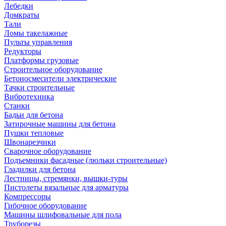
Лебедки
Домкраты
Тали
Ломы такелажные
Пульты управления
Редукторы
Платформы грузовые
Строительное оборудование
Бетоносмесители электрические
Тачки строительные
Вибротехника
Станки
Бадьи для бетона
Затирочные машины для бетона
Пушки тепловые
Швонарезчики
Сварочное оборудование
Подъемники фасадные (люльки строительные)
Гладилки для бетона
Лестницы, стремянки, вышки-туры
Пистолеты вязальные для арматуры
Компрессоры
Гибочное оборудование
Машины шлифовальные для пола
Труборезы