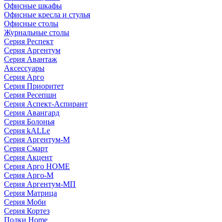
Офисные шкафы
Офисные кресла и стулья
Офисные столы
Журнальные столы
Серия Респект
Серия Аргентум
Серия Авантаж
Аксессуары
Серия Арго
Серия Приоритет
Серия Ресепшн
Серия Аспект-Аспирант
Серия Авангард
Серия Болонья
Серия kALLe
Серия Аргентум-М
Серия Смарт
Серия Акцент
Серия Арго HOME
Серия Арго-М
Серия Аргентум-МП
Серия Матрица
Серия Моби
Серия Кортез
Полки Home