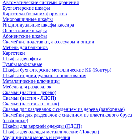
Автоматические системы хранения
Бухгалтерские шкафы
Картотеки больших форматов
Многоящичные шкафы
Индивидуальные шкафы кассира
Огнестойкие шкафы
Абонентские шкафы
Скамейки, подставки, аксессуары и опции
Мебель для балконов
Картотеки
Шкафы для офиса
Тумбы мобильные
Шкафы бухгалтерские металлические КБ (Контур)
Шкафы индивидуального пользования
Металлические ключницы
Мебель для раздевалок
Скамьи (настил - дерево)
Скамьи (настил - ЛДСП)
Скамьи (настил - пластик)
Скамья для раздевалок с сидением из дерева (разборные)
Скамейки для раздевалок с сидением из пластикового бруса
(разборные)
Шкафы для верхней одежды (ЛДСП)
Шкафы для одежды металлические (Локеры)
Медицинская мебель и изделия