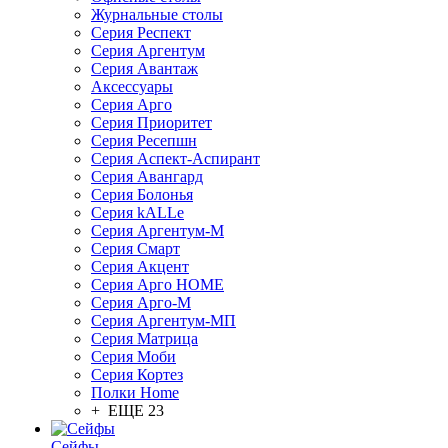
Журнальные столы
Серия Респект
Серия Аргентум
Серия Авантаж
Аксессуары
Серия Арго
Серия Приоритет
Серия Ресепшн
Серия Аспект-Аспирант
Серия Авангард
Серия Болонья
Серия kALLe
Серия Аргентум-М
Серия Смарт
Серия Акцент
Серия Арго HOME
Серия Арго-М
Серия Аргентум-МП
Серия Матрица
Серия Моби
Серия Кортез
Полки Home
+ ЕЩЕ 23
Сейфы