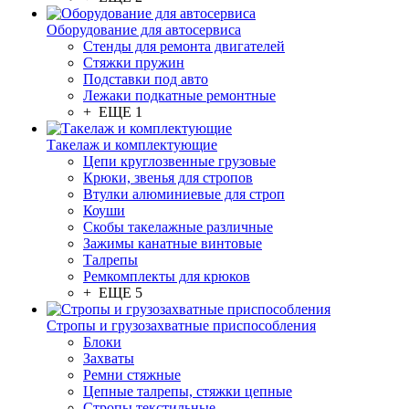
Оборудование для автосервиса
Стенды для ремонта двигателей
Стяжки пружин
Подставки под авто
Лежаки подкатные ремонтные
+ ЕЩЕ 1
Такелаж и комплектующие
Цепи круглозвенные грузовые
Крюки, звенья для стропов
Втулки алюминиевые для строп
Коуши
Скобы такелажные различные
Зажимы канатные винтовые
Талрепы
Ремкомплекты для крюков
+ ЕЩЕ 5
Стропы и грузозахватные приспособления
Блоки
Захваты
Ремни стяжные
Цепные талрепы, стяжки цепные
Стропы текстильные