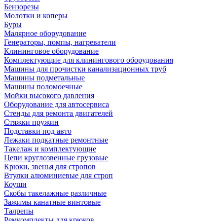
Бензорезы
Молотки и коперы
Буры
Малярное оборудование
Генераторы, помпы, нагреватели
Клининговое оборудование
Комплектующие для клинингового оборудования
Машины для прочистки канализационных труб
Машины подметальные
Машины поломоечные
Мойки высокого давления
Оборудование для автосервиса
Стенды для ремонта двигателей
Стяжки пружин
Подставки под авто
Лежаки подкатные ремонтные
Такелаж и комплектующие
Цепи круглозвенные грузовые
Крюки, звенья для стропов
Втулки алюминиевые для строп
Коуши
Скобы такелажные различные
Зажимы канатные винтовые
Талрепы
Ремкомплекты для крюков