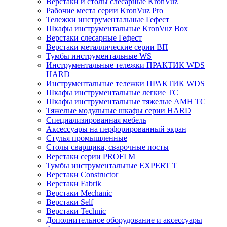
Верстаки и столы слесарные KronVuz
Рабочие места серии KronVuz Pro
Тележки инструментальные Гефест
Шкафы инструментальные KronVuz Box
Верстаки слесарные Гефест
Верстаки металлические серии ВП
Тумбы инструментальные WS
Инструментальные тележки ПРАКТИК WDS
HARD
Инструментальные тележки ПРАКТИК WDS
Шкафы инструментальные легкие ТС
Шкафы инструментальные тяжелые AMH TC
Тяжелые модульные шкафы серии HARD
Cпециализированная мебель
Аксессуары на перфорированный экран
Стулья промышленные
Столы сварщика, сварочные посты
Верстаки серии PROFI M
Тумбы инструментальные EXPERT T
Верстаки Constructor
Верстаки Fabrik
Верстаки Mechanic
Верстаки Self
Верстаки Technic
Дополнительное оборудование и аксессуары