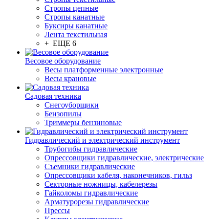
Стропы цепные
Стропы канатные
Буксиры канатные
Лента текстильная
+ ЕЩЕ 6
Весовое оборудование
Весы платформенные электронные
Весы крановые
Садовая техника
Снегоуборщики
Бензопилы
Триммеры бензиновые
Гидравлический и электрический инструмент
Трубогибы гидравлические
Опрессовщики гидравлические, электрические
Съемники гидравлические
Опрессовщики кабеля, наконечников, гильз
Секторные ножницы, кабелерезы
Гайколомы гидравлические
Арматурорезы гидравлические
Прессы