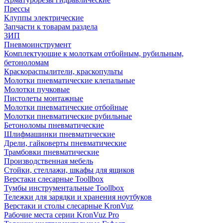
Прессы
Клуппы электрические
Запчасти к товарам раздела
ЗИП
Пневмоинструмент
Комплектующие к молоткам отбойным, рубильным,
бетоноломам
Краскораспылители, краскопульты
Молотки пневматические клепальные
Молотки пучковые
Пистолеты монтажные
Молотки пневматические отбойные
Молотки пневматические рубильные
Бетоноломы пневматические
Шлифмашинки пневматические
Дрели, гайковерты пневматические
Трамбовки пневматические
Производственная мебель
Стойки, стеллажи, шкафы для ящиков
Верстаки слесарные Toollbox
Тумбы инструментальные Toollbox
Тележки для зарядки и хранения ноутбуков
Верстаки и столы слесарные KronVuz
Рабочие места серии KronVuz Pro