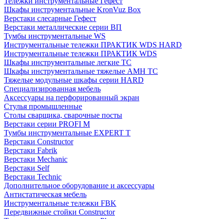
Тележки инструментальные Гефест
Шкафы инструментальные KronVuz Box
Верстаки слесарные Гефест
Верстаки металлические серии ВП
Тумбы инструментальные WS
Инструментальные тележки ПРАКТИК WDS HARD
Инструментальные тележки ПРАКТИК WDS
Шкафы инструментальные легкие ТС
Шкафы инструментальные тяжелые AMH TC
Тяжелые модульные шкафы серии HARD
Cпециализированная мебель
Аксессуары на перфорированный экран
Стулья промышленные
Столы сварщика, сварочные посты
Верстаки серии PROFI M
Тумбы инструментальные EXPERT T
Верстаки Constructor
Верстаки Fabrik
Верстаки Mechanic
Верстаки Self
Верстаки Technic
Дополнительное оборудование и аксессуары
Антистатическая мебель
Инструментальные тележки FBK
Передвижные стойки Constructor