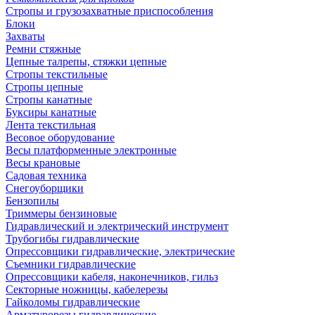
Стропы и грузозахватные приспособления
Блоки
Захваты
Ремни стяжные
Цепные талрепы, стяжки цепные
Стропы текстильные
Стропы цепные
Стропы канатные
Буксиры канатные
Лента текстильная
Весовое оборудование
Весы платформенные электронные
Весы крановые
Садовая техника
Снегоуборщики
Бензопилы
Триммеры бензиновые
Гидравлический и электрический инструмент
Трубогибы гидравлические
Опрессовщики гидравлические, электрические
Съемники гидравлические
Опрессовщики кабеля, наконечников, гильз
Секторные ножницы, кабелерезы
Гайколомы гидравлические
Арматурорезы гидравлические