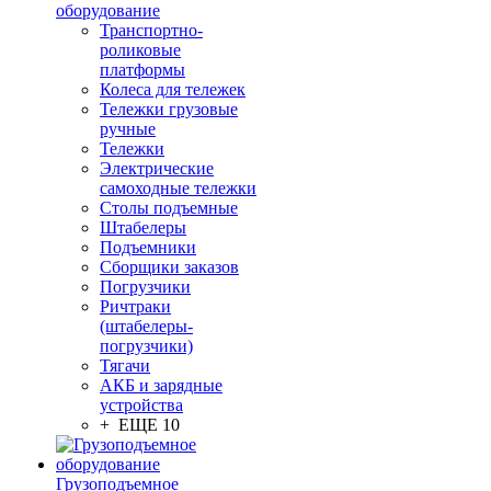
оборудование
Транспортно-
роликовые
платформы
Колеса для тележек
Тележки грузовые
ручные
Тележки
Электрические
самоходные тележки
Столы подъемные
Штабелеры
Подъемники
Сборщики заказов
Погрузчики
Ричтраки
(штабелеры-
погрузчики)
Тягачи
АКБ и зарядные
устройства
+ ЕЩЕ 10
Грузоподъемное