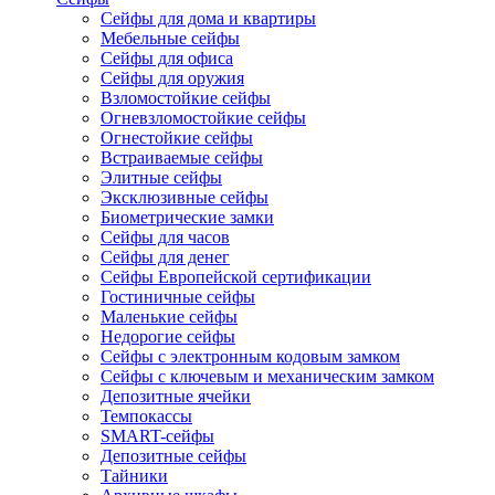
Сейфы для дома и квартиры
Мебельные сейфы
Сейфы для офиса
Сейфы для оружия
Взломостойкие сейфы
Огневзломостойкие сейфы
Огнестойкие сейфы
Встраиваемые сейфы
Элитные сейфы
Эксклюзивные сейфы
Биометрические замки
Сейфы для часов
Сейфы для денег
Сейфы Европейской сертификации
Гостиничные сейфы
Маленькие сейфы
Недорогие сейфы
Сейфы с электронным кодовым замком
Сейфы с ключевым и механическим замком
Депозитные ячейки
Темпокассы
SMART-сейфы
Депозитные сейфы
Тайники