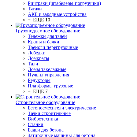
Ричтраки (штабелеры-погрузчики)
Тягачи
АКБ и зарядные устройства
+ ЕЩЕ 10
Грузоподъемное оборудование
Тележки для талей
Краны и балки
Треноги перегрузочные
Лебедки
Домкраты
Тали
Ломы такелажные
Пульты управления
Редукторы
Платформы грузовые
+ ЕЩЕ 7
Строительное оборудование
Бетоносмесители электрические
Тачки строительные
Вибротехника
Станки
Бадьи для бетона
Затирочные машины для бетона