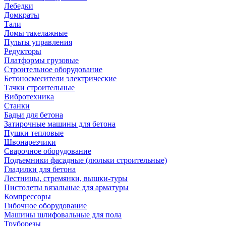
Лебедки
Домкраты
Тали
Ломы такелажные
Пульты управления
Редукторы
Платформы грузовые
Строительное оборудование
Бетоносмесители электрические
Тачки строительные
Вибротехника
Станки
Бадьи для бетона
Затирочные машины для бетона
Пушки тепловые
Швонарезчики
Сварочное оборудование
Подъемники фасадные (люльки строительные)
Гладилки для бетона
Лестницы, стремянки, вышки-туры
Пистолеты вязальные для арматуры
Компрессоры
Гибочное оборудование
Машины шлифовальные для пола
Труборезы