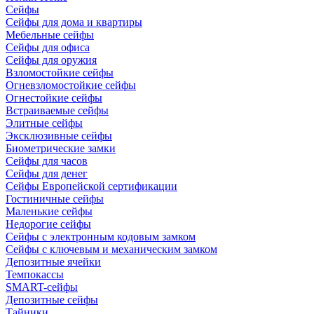
Сейфы
Сейфы для дома и квартиры
Мебельные сейфы
Сейфы для офиса
Сейфы для оружия
Взломостойкие сейфы
Огневзломостойкие сейфы
Огнестойкие сейфы
Встраиваемые сейфы
Элитные сейфы
Эксклюзивные сейфы
Биометрические замки
Сейфы для часов
Сейфы для денег
Сейфы Европейской сертификации
Гостиничные сейфы
Маленькие сейфы
Недорогие сейфы
Сейфы с электронным кодовым замком
Сейфы с ключевым и механическим замком
Депозитные ячейки
Темпокассы
SMART-сейфы
Депозитные сейфы
Тайники