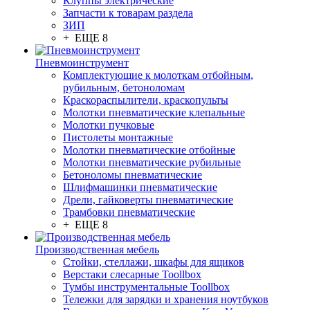
Клуппы электрические
Запчасти к товарам раздела
ЗИП
+ ЕЩЕ 8
Пневмоинструмент
Комплектующие к молоткам отбойным,
рубильным, бетоноломам
Краскораспылители, краскопульты
Молотки пневматические клепальные
Молотки пучковые
Пистолеты монтажные
Молотки пневматические отбойные
Молотки пневматические рубильные
Бетоноломы пневматические
Шлифмашинки пневматические
Дрели, гайковерты пневматические
Трамбовки пневматические
+ ЕЩЕ 8
Производственная мебель
Стойки, стеллажи, шкафы для ящиков
Верстаки слесарные Toollbox
Тумбы инструментальные Toollbox
Тележки для зарядки и хранения ноутбуков