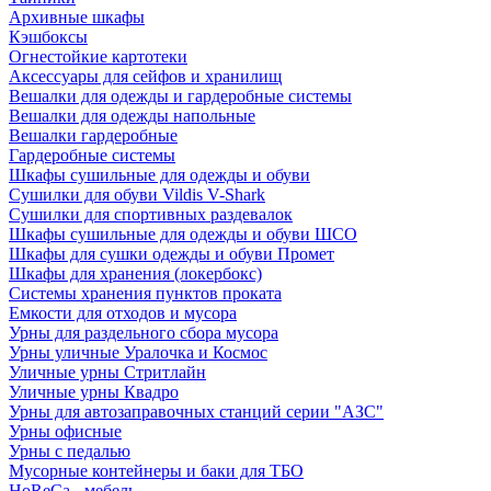
Архивные шкафы
Кэшбоксы
Огнестойкие картотеки
Аксессуары для сейфов и хранилищ
Вешалки для одежды и гардеробные системы
Вешалки для одежды напольные
Вешалки гардеробные
Гардеробные системы
Шкафы сушильные для одежды и обуви
Сушилки для обуви Vildis V-Shark
Сушилки для спортивных раздевалок
Шкафы сушильные для одежды и обуви ШСО
Шкафы для сушки одежды и обуви Промет
Шкафы для хранения (локербокс)
Системы хранения пунктов проката
Емкости для отходов и мусора
Урны для раздельного сбора мусора
Урны уличные Уралочка и Космос
Уличные урны Стритлайн
Уличные урны Квадро
Урны для автозаправочных станций серии "АЗС"
Урны офисные
Урны с педалью
Мусорные контейнеры и баки для ТБО
HoReCa - мебель