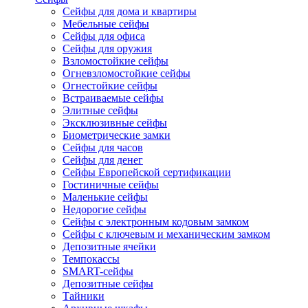
Сейфы для дома и квартиры
Мебельные сейфы
Сейфы для офиса
Сейфы для оружия
Взломостойкие сейфы
Огневзломостойкие сейфы
Огнестойкие сейфы
Встраиваемые сейфы
Элитные сейфы
Эксклюзивные сейфы
Биометрические замки
Сейфы для часов
Сейфы для денег
Сейфы Европейской сертификации
Гостиничные сейфы
Маленькие сейфы
Недорогие сейфы
Сейфы с электронным кодовым замком
Сейфы с ключевым и механическим замком
Депозитные ячейки
Темпокассы
SMART-сейфы
Депозитные сейфы
Тайники