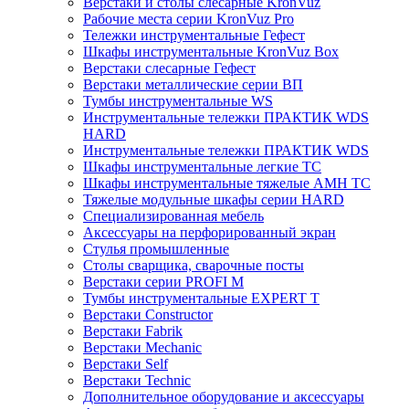
Верстаки и столы слесарные KronVuz
Рабочие места серии KronVuz Pro
Тележки инструментальные Гефест
Шкафы инструментальные KronVuz Box
Верстаки слесарные Гефест
Верстаки металлические серии ВП
Тумбы инструментальные WS
Инструментальные тележки ПРАКТИК WDS
HARD
Инструментальные тележки ПРАКТИК WDS
Шкафы инструментальные легкие ТС
Шкафы инструментальные тяжелые AMH TC
Тяжелые модульные шкафы серии HARD
Cпециализированная мебель
Аксессуары на перфорированный экран
Стулья промышленные
Столы сварщика, сварочные посты
Верстаки серии PROFI M
Тумбы инструментальные EXPERT T
Верстаки Constructor
Верстаки Fabrik
Верстаки Mechanic
Верстаки Self
Верстаки Technic
Дополнительное оборудование и аксессуары