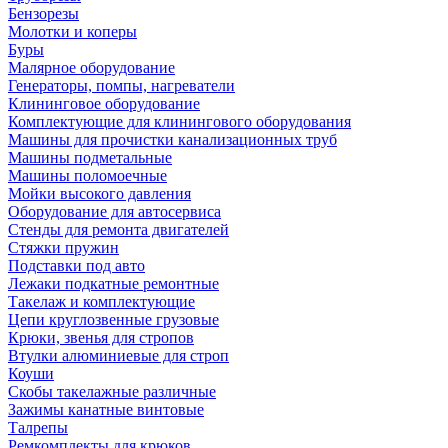
Бензорезы
Молотки и коперы
Буры
Малярное оборудование
Генераторы, помпы, нагреватели
Клининговое оборудование
Комплектующие для клинингового оборудования
Машины для прочистки канализационных труб
Машины подметальные
Машины поломоечные
Мойки высокого давления
Оборудование для автосервиса
Стенды для ремонта двигателей
Стяжки пружин
Подставки под авто
Лежаки подкатные ремонтные
Такелаж и комплектующие
Цепи круглозвенные грузовые
Крюки, звенья для стропов
Втулки алюминиевые для строп
Коуши
Скобы такелажные различные
Зажимы канатные винтовые
Талрепы
Ремкомплекты для крюков