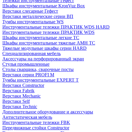
Тележки инструментальные Гефест
Шкафы инструментальные KronVuz Box
Верстаки слесарные Гефест
Верстаки металлические серии ВП
Тумбы инструментальные WS
Инструментальные тележки ПРАКТИК WDS HARD
Инструментальные тележки ПРАКТИК WDS
Шкафы инструментальные легкие ТС
Шкафы инструментальные тяжелые AMH TC
Тяжелые модульные шкафы серии HARD
Cпециализированная мебель
Аксессуары на перфорированный экран
Стулья промышленные
Столы сварщика, сварочные посты
Верстаки серии PROFI M
Тумбы инструментальные EXPERT T
Верстаки Constructor
Верстаки Fabrik
Верстаки Mechanic
Верстаки Self
Верстаки Technic
Дополнительное оборудование и аксессуары
Антистатическая мебель
Инструментальные тележки FBK
Передвижные стойки Constructor