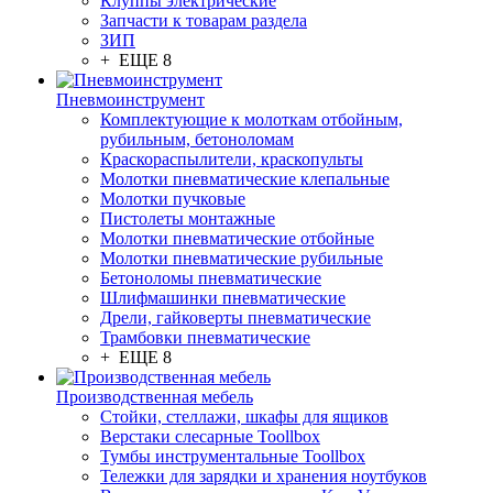
Клуппы электрические
Запчасти к товарам раздела
ЗИП
+ ЕЩЕ 8
Пневмоинструмент
Комплектующие к молоткам отбойным,
рубильным, бетоноломам
Краскораспылители, краскопульты
Молотки пневматические клепальные
Молотки пучковые
Пистолеты монтажные
Молотки пневматические отбойные
Молотки пневматические рубильные
Бетоноломы пневматические
Шлифмашинки пневматические
Дрели, гайковерты пневматические
Трамбовки пневматические
+ ЕЩЕ 8
Производственная мебель
Стойки, стеллажи, шкафы для ящиков
Верстаки слесарные Toollbox
Тумбы инструментальные Toollbox
Тележки для зарядки и хранения ноутбуков