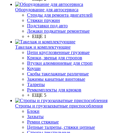
Оборудование для автосервиса
Стенды для ремонта двигателей
Стяжки пружин
Подставки под авто
Лежаки подкатные ремонтные
+ ЕЩЕ 1
Такелаж и комплектующие
Цепи круглозвенные грузовые
Крюки, звенья для стропов
Втулки алюминиевые для строп
Коуши
Скобы такелажные различные
Зажимы канатные винтовые
Талрепы
Ремкомплекты для крюков
+ ЕЩЕ 5
Стропы и грузозахватные приспособления
Блоки
Захваты
Ремни стяжные
Цепные талрепы, стяжки цепные
Стропы текстильные