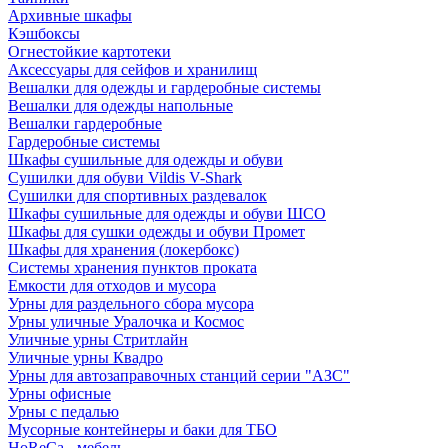
Архивные шкафы
Кэшбоксы
Огнестойкие картотеки
Аксессуары для сейфов и хранилищ
Вешалки для одежды и гардеробные системы
Вешалки для одежды напольные
Вешалки гардеробные
Гардеробные системы
Шкафы сушильные для одежды и обуви
Сушилки для обуви Vildis V-Shark
Сушилки для спортивных раздевалок
Шкафы сушильные для одежды и обуви ШСО
Шкафы для сушки одежды и обуви Промет
Шкафы для хранения (локербокс)
Системы хранения пунктов проката
Емкости для отходов и мусора
Урны для раздельного сбора мусора
Урны уличные Уралочка и Космос
Уличные урны Стритлайн
Уличные урны Квадро
Урны для автозаправочных станций серии "АЗС"
Урны офисные
Урны с педалью
Мусорные контейнеры и баки для ТБО
HoReCa - мебель