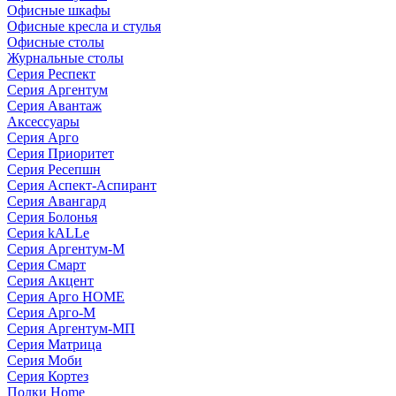
Офисные шкафы
Офисные кресла и стулья
Офисные столы
Журнальные столы
Серия Респект
Серия Аргентум
Серия Авантаж
Аксессуары
Серия Арго
Серия Приоритет
Серия Ресепшн
Серия Аспект-Аспирант
Серия Авангард
Серия Болонья
Серия kALLe
Серия Аргентум-М
Серия Смарт
Серия Акцент
Серия Арго HOME
Серия Арго-М
Серия Аргентум-МП
Серия Матрица
Серия Моби
Серия Кортез
Полки Home