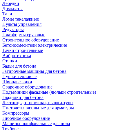
Лебедки
Домкраты
Тали
Ломы такелажные
Пульты управления
Редукторы
Платформы грузовые
Строительное оборудование
Бетоносмесители электрические
Тачки строительные
Вибротехника
Станки
Бадьи для бетона
Затирочные машины для бетона
Пушки тепловые
Швонарезчики
Сварочное оборудование
Подъемники фасадные (люльки строительные)
Гладилки для бетона
Лестницы, стремянки, вышки-туры
Пистолеты вязальные для арматуры
Компрессоры
Гибочное оборудование
Машины шлифовальные для пола
Труборезы