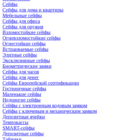
Сейфы
Сейфы для дома и квартиры
Мебельные сейфы
Сейфы для офиса
Сейфы для оружия
Взломостойкие сейфы
Огневзломостойкие сейфы
Огнестойкие сейфы
Встраиваемые сейфы
Элитные сейфы
Эксклюзивные сейфы
Биометрические замки
Сейфы для часов
Сейфы для денег
Сейфы Европейской сертификации
Гостиничные сейфы
Маленькие сейфы
Недорогие сейфы
Сейфы с электронным кодовым замком
Сейфы с ключевым и механическим замком
Депозитные ячейки
Темпокассы
SMART-сейфы
Депозитные сейфы
Тайники