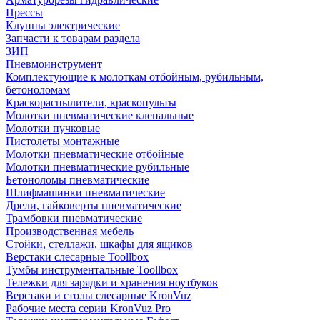
Прессы
Клуппы электрические
Запчасти к товарам раздела
ЗИП
Пневмоинструмент
Комплектующие к молоткам отбойным, рубильным,
бетоноломам
Краскораспылители, краскопульты
Молотки пневматические клепальные
Молотки пучковые
Пистолеты монтажные
Молотки пневматические отбойные
Молотки пневматические рубильные
Бетоноломы пневматические
Шлифмашинки пневматические
Дрели, гайковерты пневматические
Трамбовки пневматические
Производственная мебель
Стойки, стеллажи, шкафы для ящиков
Верстаки слесарные Toollbox
Тумбы инструментальные Toollbox
Тележки для зарядки и хранения ноутбуков
Верстаки и столы слесарные KronVuz
Рабочие места серии KronVuz Pro