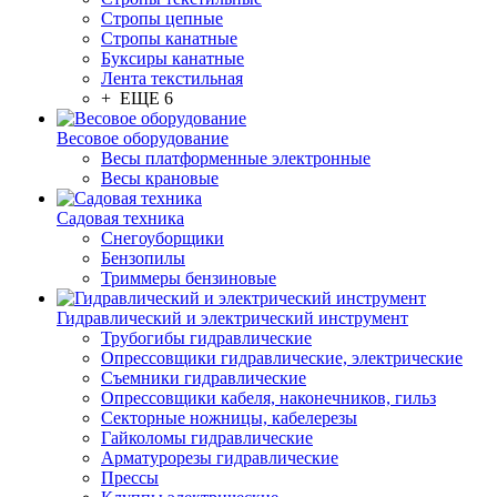
Стропы цепные
Стропы канатные
Буксиры канатные
Лента текстильная
+ ЕЩЕ 6
Весовое оборудование
Весы платформенные электронные
Весы крановые
Садовая техника
Снегоуборщики
Бензопилы
Триммеры бензиновые
Гидравлический и электрический инструмент
Трубогибы гидравлические
Опрессовщики гидравлические, электрические
Съемники гидравлические
Опрессовщики кабеля, наконечников, гильз
Секторные ножницы, кабелерезы
Гайколомы гидравлические
Арматурорезы гидравлические
Прессы