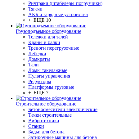
Ричтраки (штабелеры-погрузчики)
Тягачи
АКБ и зарядные устройства
+ ЕЩЕ 10
Грузоподъемное оборудование
Тележки для талей
Краны и балки
Треноги перегрузочные
Лебедки
Домкраты
Тали
Ломы такелажные
Пульты управления
Редукторы
Платформы грузовые
+ ЕЩЕ 7
Строительное оборудование
Бетоносмесители электрические
Тачки строительные
Вибротехника
Станки
Бадьи для бетона
Затирочные машины для бетона