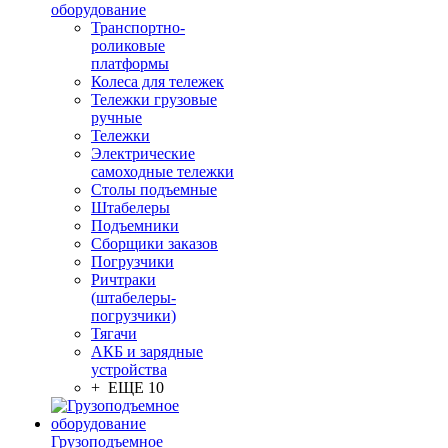
оборудование
Транспортно-
роликовые
платформы
Колеса для тележек
Тележки грузовые
ручные
Тележки
Электрические
самоходные тележки
Столы подъемные
Штабелеры
Подъемники
Сборщики заказов
Погрузчики
Ричтраки
(штабелеры-
погрузчики)
Тягачи
АКБ и зарядные
устройства
+ ЕЩЕ 10
Грузоподъемное