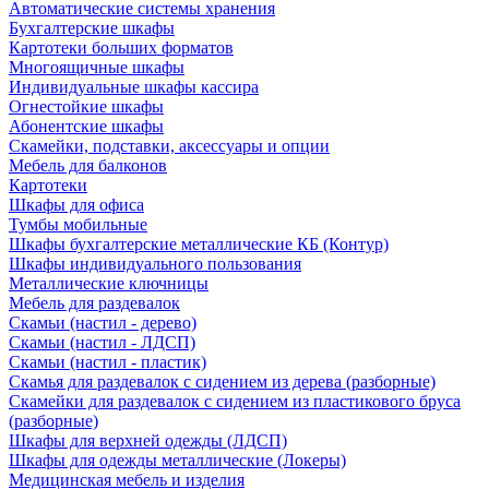
Автоматические системы хранения
Бухгалтерские шкафы
Картотеки больших форматов
Многоящичные шкафы
Индивидуальные шкафы кассира
Огнестойкие шкафы
Абонентские шкафы
Скамейки, подставки, аксессуары и опции
Мебель для балконов
Картотеки
Шкафы для офиса
Тумбы мобильные
Шкафы бухгалтерские металлические КБ (Контур)
Шкафы индивидуального пользования
Металлические ключницы
Мебель для раздевалок
Скамьи (настил - дерево)
Скамьи (настил - ЛДСП)
Скамьи (настил - пластик)
Скамья для раздевалок с сидением из дерева (разборные)
Скамейки для раздевалок с сидением из пластикового бруса
(разборные)
Шкафы для верхней одежды (ЛДСП)
Шкафы для одежды металлические (Локеры)
Медицинская мебель и изделия