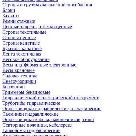
Стропы и грузозахватные приспособления
Блоки
Захваты
Ремни стяжные
Цепные талрепы, стяжки цепные
Стропы текстильные
Стропы цепные
Стропы канатные
Буксиры канатные
Лента текстильная
Весовое оборудование
Весы платформенные электронные
Весы крановые
Садовая техника
Снегоуборщики
Бензопилы
Триммеры бензиновые
Гидравлический и электрический инструмент
Трубогибы гидравлические
Опрессовщики гидравлические, электрические
Съемники гидравлические
Опрессовщики кабеля, наконечников, гильз
Секторные ножницы, кабелерезы
Гайколомы гидравлические
Арматурорезы гидравлические