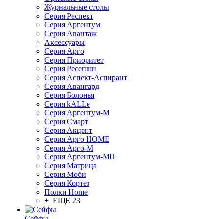
Журнальные столы
Серия Респект
Серия Аргентум
Серия Авантаж
Аксессуары
Серия Арго
Серия Приоритет
Серия Ресепшн
Серия Аспект-Аспирант
Серия Авангард
Серия Болонья
Серия kALLe
Серия Аргентум-М
Серия Смарт
Серия Акцент
Серия Арго HOME
Серия Арго-М
Серия Аргентум-МП
Серия Матрица
Серия Моби
Серия Кортез
Полки Home
+ ЕЩЕ 23
Сейфы