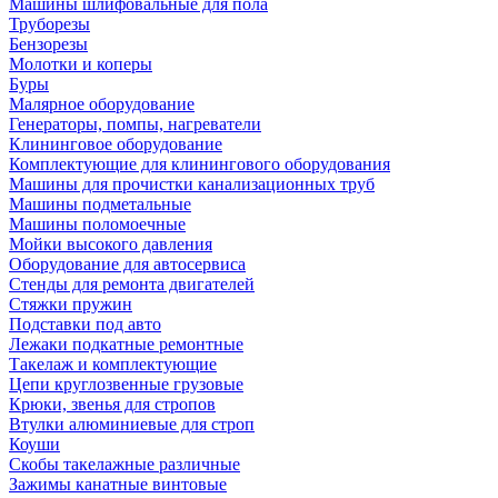
Машины шлифовальные для пола
Труборезы
Бензорезы
Молотки и коперы
Буры
Малярное оборудование
Генераторы, помпы, нагреватели
Клининговое оборудование
Комплектующие для клинингового оборудования
Машины для прочистки канализационных труб
Машины подметальные
Машины поломоечные
Мойки высокого давления
Оборудование для автосервиса
Стенды для ремонта двигателей
Стяжки пружин
Подставки под авто
Лежаки подкатные ремонтные
Такелаж и комплектующие
Цепи круглозвенные грузовые
Крюки, звенья для стропов
Втулки алюминиевые для строп
Коуши
Скобы такелажные различные
Зажимы канатные винтовые