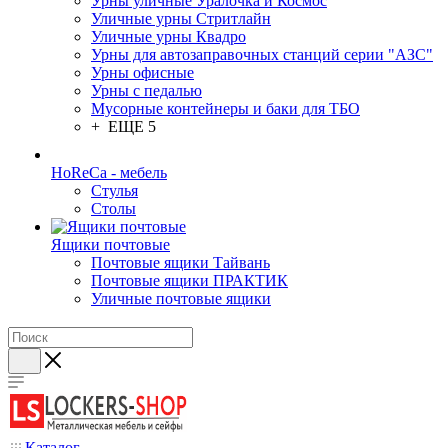
Урны уличные Уралочка и Космос
Уличные урны Стритлайн
Уличные урны Квадро
Урны для автозаправочных станций серии "АЗС"
Урны офисные
Урны с педалью
Мусорные контейнеры и баки для ТБО
+ ЕЩЕ 5
HoReCa - мебель
Стулья
Столы
Ящики почтовые
Почтовые ящики Тайвань
Почтовые ящики ПРАКТИК
Уличные почтовые ящики
Каталог