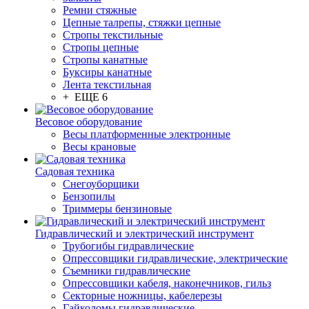
Ремни стяжные
Цепные талрепы, стяжки цепные
Стропы текстильные
Стропы цепные
Стропы канатные
Буксиры канатные
Лента текстильная
+ ЕЩЕ 6
Весовое оборудование
Весы платформенные электронные
Весы крановые
Садовая техника
Снегоуборщики
Бензопилы
Триммеры бензиновые
Гидравлический и электрический инструмент
Трубогибы гидравлические
Опрессовщики гидравлические, электрические
Съемники гидравлические
Опрессовщики кабеля, наконечников, гильз
Секторные ножницы, кабелерезы
Гайколомы гидравлические