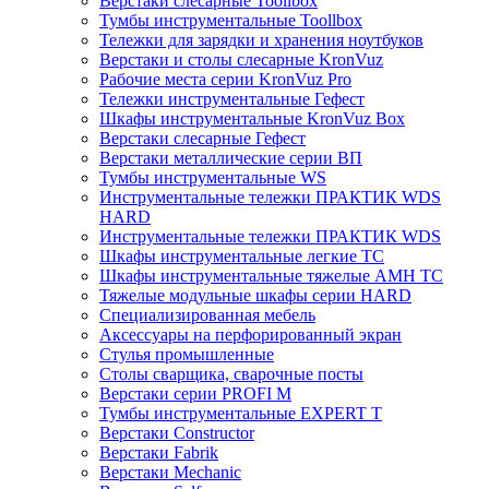
Верстаки слесарные Toollbox
Тумбы инструментальные Toollbox
Тележки для зарядки и хранения ноутбуков
Верстаки и столы слесарные KronVuz
Рабочие места серии KronVuz Pro
Тележки инструментальные Гефест
Шкафы инструментальные KronVuz Box
Верстаки слесарные Гефест
Верстаки металлические серии ВП
Тумбы инструментальные WS
Инструментальные тележки ПРАКТИК WDS
HARD
Инструментальные тележки ПРАКТИК WDS
Шкафы инструментальные легкие ТС
Шкафы инструментальные тяжелые AMH TC
Тяжелые модульные шкафы серии HARD
Cпециализированная мебель
Аксессуары на перфорированный экран
Стулья промышленные
Столы сварщика, сварочные посты
Верстаки серии PROFI M
Тумбы инструментальные EXPERT T
Верстаки Constructor
Верстаки Fabrik
Верстаки Mechanic