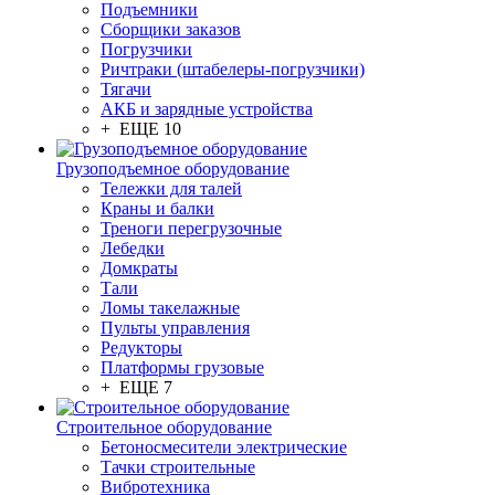
Подъемники
Сборщики заказов
Погрузчики
Ричтраки (штабелеры-погрузчики)
Тягачи
АКБ и зарядные устройства
+ ЕЩЕ 10
Грузоподъемное оборудование
Тележки для талей
Краны и балки
Треноги перегрузочные
Лебедки
Домкраты
Тали
Ломы такелажные
Пульты управления
Редукторы
Платформы грузовые
+ ЕЩЕ 7
Строительное оборудование
Бетоносмесители электрические
Тачки строительные
Вибротехника