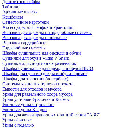
Депозитные сейфы
Тайники
Архивные шкафы
Кэшбоксы
Огнестойкие картотеки
Аксессуары для сейфов и хранилищ
Вешалки для одежды и гардеробные системы
Вешалки для одежды напольные
Вешалки гардеробные
Гардеробные системы
Шкафы сушильные для одежды и обуви
Сушилки для обуви Vildis V-Shark
Сушилки для спортивных раздевалок
Шкафы сушильные для одежды и обуви ШСО
Шкафы для сушки одежды и обуви Промет
Шкафы для хранения (локербокс)
Системы хранения пунктов проката
Емкости для отходов и мусора
Урны для раздельного сбора мусора
Урны уличные Уралочка и Космос
Уличные урны Стритлайн
Уличные урны Квадро
Урны для автозаправочных станций серии "АЗС"
Урны офисные
Урны с педалью