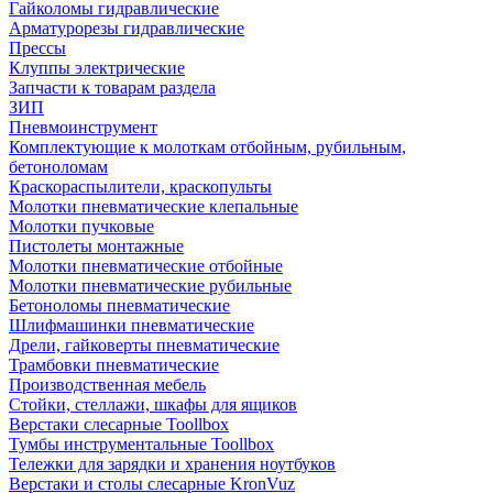
Гайколомы гидравлические
Арматурорезы гидравлические
Прессы
Клуппы электрические
Запчасти к товарам раздела
ЗИП
Пневмоинструмент
Комплектующие к молоткам отбойным, рубильным,
бетоноломам
Краскораспылители, краскопульты
Молотки пневматические клепальные
Молотки пучковые
Пистолеты монтажные
Молотки пневматические отбойные
Молотки пневматические рубильные
Бетоноломы пневматические
Шлифмашинки пневматические
Дрели, гайковерты пневматические
Трамбовки пневматические
Производственная мебель
Стойки, стеллажи, шкафы для ящиков
Верстаки слесарные Toollbox
Тумбы инструментальные Toollbox
Тележки для зарядки и хранения ноутбуков
Верстаки и столы слесарные KronVuz