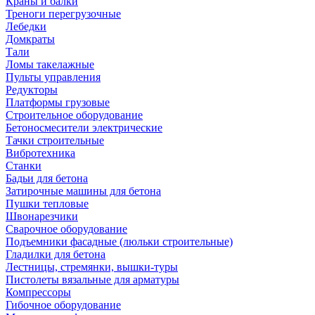
Краны и балки
Треноги перегрузочные
Лебедки
Домкраты
Тали
Ломы такелажные
Пульты управления
Редукторы
Платформы грузовые
Строительное оборудование
Бетоносмесители электрические
Тачки строительные
Вибротехника
Станки
Бадьи для бетона
Затирочные машины для бетона
Пушки тепловые
Швонарезчики
Сварочное оборудование
Подъемники фасадные (люльки строительные)
Гладилки для бетона
Лестницы, стремянки, вышки-туры
Пистолеты вязальные для арматуры
Компрессоры
Гибочное оборудование