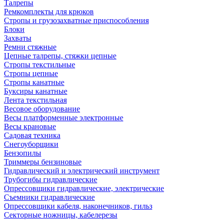
Талрепы
Ремкомплекты для крюков
Стропы и грузозахватные приспособления
Блоки
Захваты
Ремни стяжные
Цепные талрепы, стяжки цепные
Стропы текстильные
Стропы цепные
Стропы канатные
Буксиры канатные
Лента текстильная
Весовое оборудование
Весы платформенные электронные
Весы крановые
Садовая техника
Снегоуборщики
Бензопилы
Триммеры бензиновые
Гидравлический и электрический инструмент
Трубогибы гидравлические
Опрессовщики гидравлические, электрические
Съемники гидравлические
Опрессовщики кабеля, наконечников, гильз
Секторные ножницы, кабелерезы