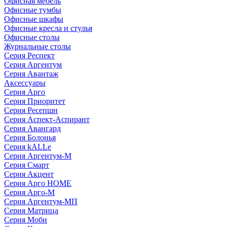
Офисная мебель
Офисные тумбы
Офисные шкафы
Офисные кресла и стулья
Офисные столы
Журнальные столы
Серия Респект
Серия Аргентум
Серия Авантаж
Аксессуары
Серия Арго
Серия Приоритет
Серия Ресепшн
Серия Аспект-Аспирант
Серия Авангард
Серия Болонья
Серия kALLe
Серия Аргентум-М
Серия Смарт
Серия Акцент
Серия Арго HOME
Серия Арго-М
Серия Аргентум-МП
Серия Матрица
Серия Моби