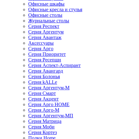
Офисные шкафы
Офисные кресла и стулья
Офисные столы
Журнальные столы
Серия Респект
Серия Аргентум
Серия Авантаж
Аксессуары
Серия Арго
Серия Приоритет
Серия Ресепшн
Серия Аспект-Аспирант
Серия Авангард
Серия Болонья
Серия kALLe
Серия Аргентум-М
Серия Смарт
Серия Акцент
Серия Арго HOME
Серия Арго-М
Серия Аргентум-МП
Серия Матрица
Серия Моби
Серия Кортез
Полки Home