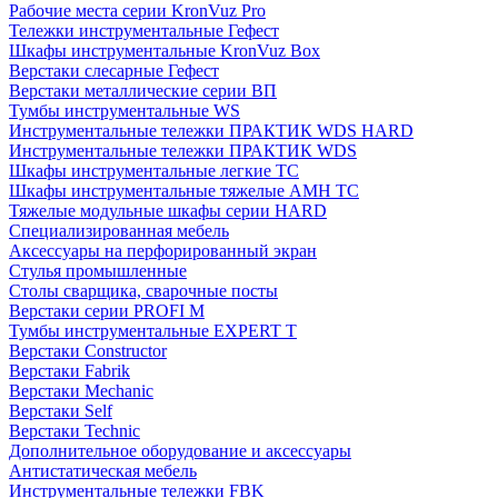
Рабочие места серии KronVuz Pro
Тележки инструментальные Гефест
Шкафы инструментальные KronVuz Box
Верстаки слесарные Гефест
Верстаки металлические серии ВП
Тумбы инструментальные WS
Инструментальные тележки ПРАКТИК WDS HARD
Инструментальные тележки ПРАКТИК WDS
Шкафы инструментальные легкие ТС
Шкафы инструментальные тяжелые AMH TC
Тяжелые модульные шкафы серии HARD
Cпециализированная мебель
Аксессуары на перфорированный экран
Стулья промышленные
Столы сварщика, сварочные посты
Верстаки серии PROFI M
Тумбы инструментальные EXPERT T
Верстаки Constructor
Верстаки Fabrik
Верстаки Mechanic
Верстаки Self
Верстаки Technic
Дополнительное оборудование и аксессуары
Антистатическая мебель
Инструментальные тележки FBK