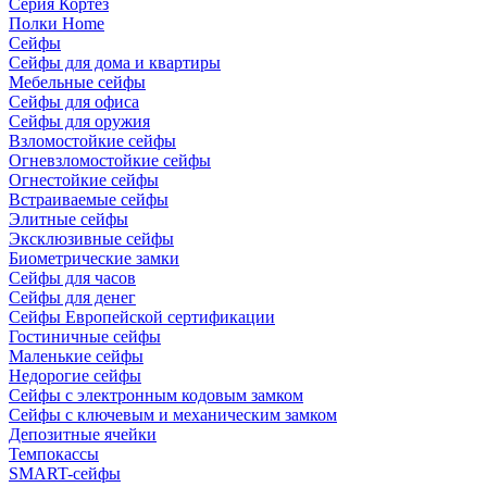
Серия Кортез
Полки Home
Сейфы
Сейфы для дома и квартиры
Мебельные сейфы
Сейфы для офиса
Сейфы для оружия
Взломостойкие сейфы
Огневзломостойкие сейфы
Огнестойкие сейфы
Встраиваемые сейфы
Элитные сейфы
Эксклюзивные сейфы
Биометрические замки
Сейфы для часов
Сейфы для денег
Сейфы Европейской сертификации
Гостиничные сейфы
Маленькие сейфы
Недорогие сейфы
Сейфы с электронным кодовым замком
Сейфы с ключевым и механическим замком
Депозитные ячейки
Темпокассы
SMART-сейфы