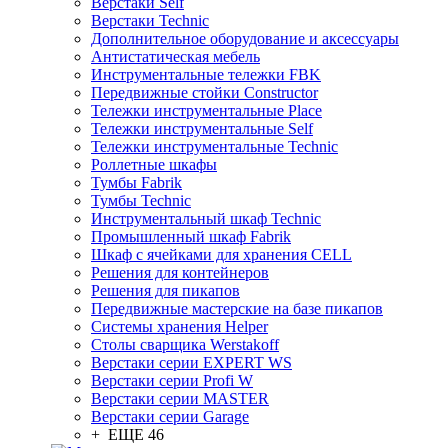
Верстаки Self
Верстаки Technic
Дополнительное оборудование и аксессуары
Антистатическая мебель
Инструментальные тележки FBK
Передвижные стойки Constructor
Тележки инструментальные Place
Тележки инструментальные Self
Тележки инструментальные Technic
Роллетные шкафы
Тумбы Fabrik
Тумбы Technic
Инструментальный шкаф Technic
Промышленный шкаф Fabrik
Шкаф с ячейками для хранения CELL
Решения для контейнеров
Решения для пикапов
Передвижные мастерские на базе пикапов
Системы хранения Helper
Столы сварщика Werstakoff
Верстаки серии EXPERT WS
Верстаки серии Profi W
Верстаки серии MASTER
Верстаки серии Garage
+ ЕЩЕ 46