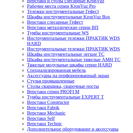
Верстаки и столы слесарные KronVuz
Рабочие места серии KronVuz Pro
Тележки инструментальные Гефест
Шкафы инструментальные KronVuz Box
Верстаки слесарные Гефест
Верстаки металлические серии ВП
Тумбы инструментальные WS
Инструментальные тележки ПРАКТИК WDS
HARD
Инструментальные тележки ПРАКТИК WDS
Шкафы инструментальные легкие ТС
Шкафы инструментальные тяжелые AMH TC
Тяжелые модульные шкафы серии HARD
Cпециализированная мебель
Аксессуары на перфорированный экран
Стулья промышленные
Столы сварщика, сварочные посты
Верстаки серии PROFI M
Тумбы инструментальные EXPERT T
Верстаки Constructor
Верстаки Fabrik
Верстаки Mechanic
Верстаки Self
Верстаки Technic
Дополнительное оборудование и аксессуары