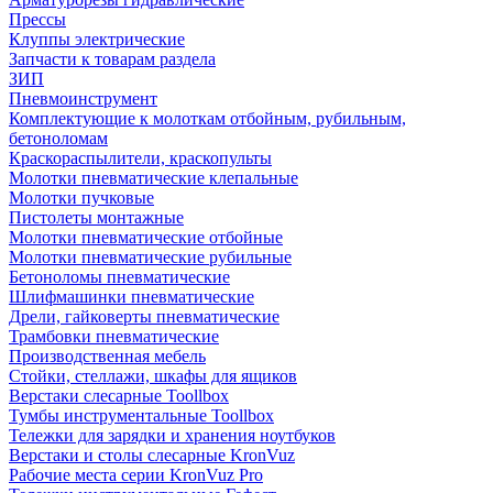
Прессы
Клуппы электрические
Запчасти к товарам раздела
ЗИП
Пневмоинструмент
Комплектующие к молоткам отбойным, рубильным,
бетоноломам
Краскораспылители, краскопульты
Молотки пневматические клепальные
Молотки пучковые
Пистолеты монтажные
Молотки пневматические отбойные
Молотки пневматические рубильные
Бетоноломы пневматические
Шлифмашинки пневматические
Дрели, гайковерты пневматические
Трамбовки пневматические
Производственная мебель
Стойки, стеллажи, шкафы для ящиков
Верстаки слесарные Toollbox
Тумбы инструментальные Toollbox
Тележки для зарядки и хранения ноутбуков
Верстаки и столы слесарные KronVuz
Рабочие места серии KronVuz Pro