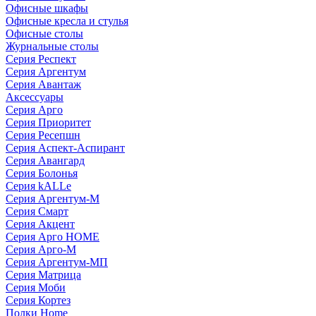
Офисные шкафы
Офисные кресла и стулья
Офисные столы
Журнальные столы
Серия Респект
Серия Аргентум
Серия Авантаж
Аксессуары
Серия Арго
Серия Приоритет
Серия Ресепшн
Серия Аспект-Аспирант
Серия Авангард
Серия Болонья
Серия kALLe
Серия Аргентум-М
Серия Смарт
Серия Акцент
Серия Арго HOME
Серия Арго-М
Серия Аргентум-МП
Серия Матрица
Серия Моби
Серия Кортез
Полки Home