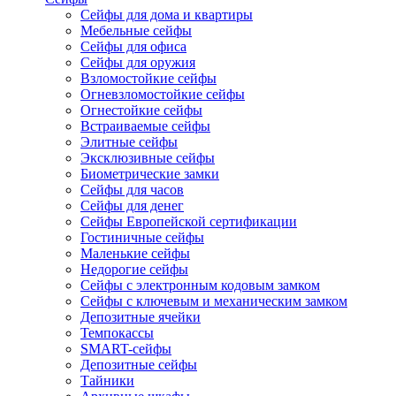
Сейфы для дома и квартиры
Мебельные сейфы
Сейфы для офиса
Сейфы для оружия
Взломостойкие сейфы
Огневзломостойкие сейфы
Огнестойкие сейфы
Встраиваемые сейфы
Элитные сейфы
Эксклюзивные сейфы
Биометрические замки
Сейфы для часов
Сейфы для денег
Сейфы Европейской сертификации
Гостиничные сейфы
Маленькие сейфы
Недорогие сейфы
Сейфы с электронным кодовым замком
Сейфы с ключевым и механическим замком
Депозитные ячейки
Темпокассы
SMART-сейфы
Депозитные сейфы
Тайники