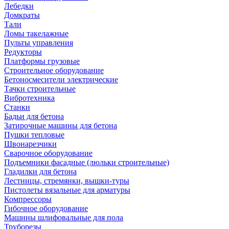
Лебедки
Домкраты
Тали
Ломы такелажные
Пульты управления
Редукторы
Платформы грузовые
Строительное оборудование
Бетоносмесители электрические
Тачки строительные
Вибротехника
Станки
Бадьи для бетона
Затирочные машины для бетона
Пушки тепловые
Швонарезчики
Сварочное оборудование
Подъемники фасадные (люльки строительные)
Гладилки для бетона
Лестницы, стремянки, вышки-туры
Пистолеты вязальные для арматуры
Компрессоры
Гибочное оборудование
Машины шлифовальные для пола
Труборезы