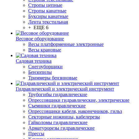
Стропы цепные
Стропы канатные
Буксиры канатные
Лента текстильная
+ ЕЩЕ 6
Весовое оборудование
Весы платформенные электронные
Весы крановые
Садовая техника
Снегоуборщики
Бензопилы
Триммеры бензиновые
Гидравлический и электрический инструмент
Трубогибы гидравлические
Опрессовщики гидравлические, электрические
Съемники гидравлические
Опрессовщики кабеля, наконечников, гильз
Секторные ножницы, кабелерезы
Гайколомы гидравлические
Арматурорезы гидравлические
Прессы