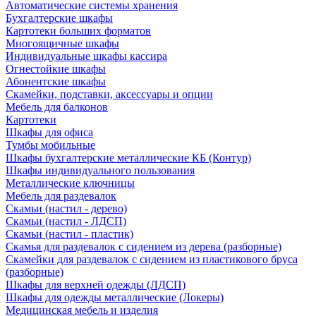
Автоматические системы хранения
Бухгалтерские шкафы
Картотеки больших форматов
Многоящичные шкафы
Индивидуальные шкафы кассира
Огнестойкие шкафы
Абонентские шкафы
Скамейки, подставки, аксессуары и опции
Мебель для балконов
Картотеки
Шкафы для офиса
Тумбы мобильные
Шкафы бухгалтерские металлические КБ (Контур)
Шкафы индивидуального пользования
Металлические ключницы
Мебель для раздевалок
Скамьи (настил - дерево)
Скамьи (настил - ЛДСП)
Скамьи (настил - пластик)
Скамья для раздевалок с сидением из дерева (разборные)
Скамейки для раздевалок с сидением из пластикового бруса
(разборные)
Шкафы для верхней одежды (ЛДСП)
Шкафы для одежды металлические (Локеры)
Медицинская мебель и изделия