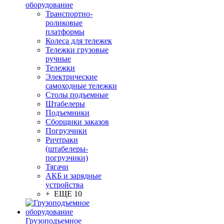
оборудование
Транспортно-
роликовые
платформы
Колеса для тележек
Тележки грузовые
ручные
Тележки
Электрические
самоходные тележки
Столы подъемные
Штабелеры
Подъемники
Сборщики заказов
Погрузчики
Ричтраки
(штабелеры-
погрузчики)
Тягачи
АКБ и зарядные
устройства
+ ЕЩЕ 10
Грузоподъемное