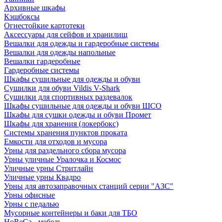
Архивные шкафы
Кэшбоксы
Огнестойкие картотеки
Аксессуары для сейфов и хранилищ
Вешалки для одежды и гардеробные системы
Вешалки для одежды напольные
Вешалки гардеробные
Гардеробные системы
Шкафы сушильные для одежды и обуви
Сушилки для обуви Vildis V-Shark
Сушилки для спортивных раздевалок
Шкафы сушильные для одежды и обуви ШСО
Шкафы для сушки одежды и обуви Промет
Шкафы для хранения (локербокс)
Системы хранения пунктов проката
Емкости для отходов и мусора
Урны для раздельного сбора мусора
Урны уличные Уралочка и Космос
Уличные урны Стритлайн
Уличные урны Квадро
Урны для автозаправочных станций серии "АЗС"
Урны офисные
Урны с педалью
Мусорные контейнеры и баки для ТБО
HoReCa - мебель