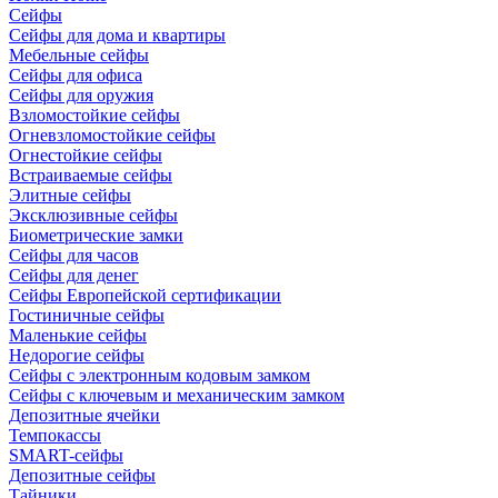
Сейфы
Сейфы для дома и квартиры
Мебельные сейфы
Сейфы для офиса
Сейфы для оружия
Взломостойкие сейфы
Огневзломостойкие сейфы
Огнестойкие сейфы
Встраиваемые сейфы
Элитные сейфы
Эксклюзивные сейфы
Биометрические замки
Сейфы для часов
Сейфы для денег
Сейфы Европейской сертификации
Гостиничные сейфы
Маленькие сейфы
Недорогие сейфы
Сейфы с электронным кодовым замком
Сейфы с ключевым и механическим замком
Депозитные ячейки
Темпокассы
SMART-сейфы
Депозитные сейфы
Тайники