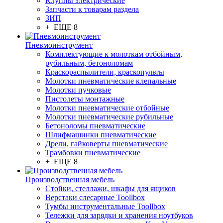
Клуппы электрические
Запчасти к товарам раздела
ЗИП
+ ЕЩЕ 8
Пневмоинструмент
Комплектующие к молоткам отбойным,
рубильным, бетоноломам
Краскораспылители, краскопульты
Молотки пневматические клепальные
Молотки пучковые
Пистолеты монтажные
Молотки пневматические отбойные
Молотки пневматические рубильные
Бетоноломы пневматические
Шлифмашинки пневматические
Дрели, гайковерты пневматические
Трамбовки пневматические
+ ЕЩЕ 8
Производственная мебель
Стойки, стеллажи, шкафы для ящиков
Верстаки слесарные Toollbox
Тумбы инструментальные Toollbox
Тележки для зарядки и хранения ноутбуков