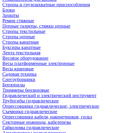
Стропы и грузозахватные приспособления
Блоки
Захваты
Ремни стяжные
Цепные талрепы, стяжки цепные
Стропы текстильные
Стропы цепные
Стропы канатные
Буксиры канатные
Лента текстильная
Весовое оборудование
Весы платформенные электронные
Весы крановые
Садовая техника
Снегоуборщики
Бензопилы
Триммеры бензиновые
Гидравлический и электрический инструмент
Трубогибы гидравлические
Опрессовщики гидравлические, электрические
Съемники гидравлические
Опрессовщики кабеля, наконечников, гильз
Секторные ножницы, кабелерезы
Гайколомы гидравлические
Арматурорезы гидравлические