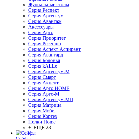
Журнальные столы
Серия Респект
Серия Аргентум
Серия Авантаж
Аксессуары
Серия Арго
Серия Приоритет
Серия Ресепшн
Серия Аспект-Аспирант
Серия Авангард
Серия Болонья
Серия kALLe
Серия Аргентум-М
Серия Смарт
Серия Акцент
Серия Арго HOME
Серия Арго-М
Серия Аргентум-МП
Серия Матрица
Серия Моби
Серия Кортез
Полки Home
+ ЕЩЕ 23
Сейфы