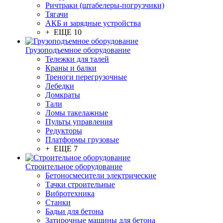
Ричтраки (штабелеры-погрузчики)
Тягачи
АКБ и зарядные устройства
+ ЕЩЕ 10
Грузоподъемное оборудование
Тележки для талей
Краны и балки
Треноги перегрузочные
Лебедки
Домкраты
Тали
Ломы такелажные
Пульты управления
Редукторы
Платформы грузовые
+ ЕЩЕ 7
Строительное оборудование
Бетоносмесители электрические
Тачки строительные
Вибротехника
Станки
Бадьи для бетона
Затирочные машины для бетона