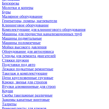
Бензорезы
Молотки и коперы
Буры
Малярное оборудование
Генераторы, помпы, нагреватели
Клининговое оборудование
Комплектующие для клинингового оборудования
Машины для прочистки канализационных труб
Машины подметальные
Машины поломоечные
Мойки высокого давления
Оборудование для автосервиса
Стенды для ремонта двигателей
Стяжки пружин
Подставки под авто
Лежаки подкатные ремонтные
Такелаж и комплектующие
Цепи круглозвенные грузовые
Крюки, звенья для стропов
Втулки алюминиевые для строп
Коуши
Скобы такелажные различные
Зажимы канатные винтовые
Талрепы
Ремкомплекты для крюков