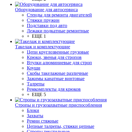
Оборудование для автосервиса
Стенды для ремонта двигателей
Стяжки пружин
Подставки под авто
Лежаки подкатные ремонтные
+ ЕЩЕ 1
Такелаж и комплектующие
Цепи круглозвенные грузовые
Крюки, звенья для стропов
Втулки алюминиевые для строп
Коуши
Скобы такелажные различные
Зажимы канатные винтовые
Талрепы
Ремкомплекты для крюков
+ ЕЩЕ 5
Стропы и грузозахватные приспособления
Блоки
Захваты
Ремни стяжные
Цепные талрепы, стяжки цепные
Стропы текстильные