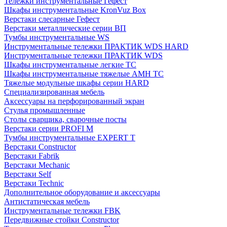
Тележки инструментальные Гефест
Шкафы инструментальные KronVuz Box
Верстаки слесарные Гефест
Верстаки металлические серии ВП
Тумбы инструментальные WS
Инструментальные тележки ПРАКТИК WDS HARD
Инструментальные тележки ПРАКТИК WDS
Шкафы инструментальные легкие ТС
Шкафы инструментальные тяжелые AMH TC
Тяжелые модульные шкафы серии HARD
Cпециализированная мебель
Аксессуары на перфорированный экран
Стулья промышленные
Столы сварщика, сварочные посты
Верстаки серии PROFI M
Тумбы инструментальные EXPERT T
Верстаки Constructor
Верстаки Fabrik
Верстаки Mechanic
Верстаки Self
Верстаки Technic
Дополнительное оборудование и аксессуары
Антистатическая мебель
Инструментальные тележки FBK
Передвижные стойки Constructor