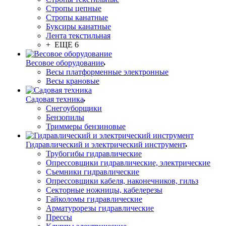
Стропы цепные
Стропы канатные
Буксиры канатные
Лента текстильная
+ ЕЩЕ 6
Весовое оборудование
Весы платформенные электронные
Весы крановые
Садовая техника
Снегоуборщики
Бензопилы
Триммеры бензиновые
Гидравлический и электрический инструмент
Трубогибы гидравлические
Опрессовщики гидравлические, электрические
Съемники гидравлические
Опрессовщики кабеля, наконечников, гильз
Секторные ножницы, кабелерезы
Гайколомы гидравлические
Арматурорезы гидравлические
Прессы