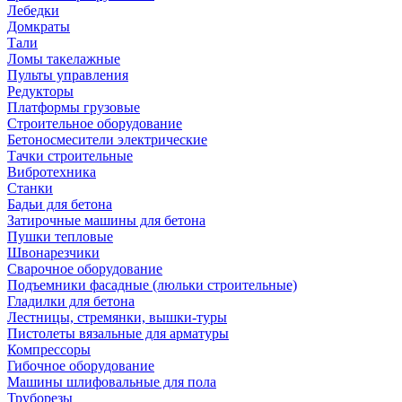
Лебедки
Домкраты
Тали
Ломы такелажные
Пульты управления
Редукторы
Платформы грузовые
Строительное оборудование
Бетоносмесители электрические
Тачки строительные
Вибротехника
Станки
Бадьи для бетона
Затирочные машины для бетона
Пушки тепловые
Швонарезчики
Сварочное оборудование
Подъемники фасадные (люльки строительные)
Гладилки для бетона
Лестницы, стремянки, вышки-туры
Пистолеты вязальные для арматуры
Компрессоры
Гибочное оборудование
Машины шлифовальные для пола
Труборезы