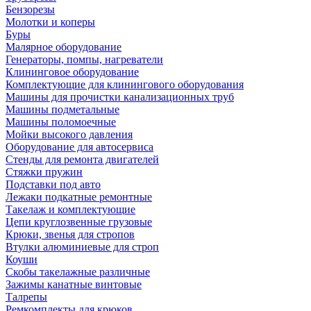
Бензорезы
Молотки и коперы
Буры
Малярное оборудование
Генераторы, помпы, нагреватели
Клининговое оборудование
Комплектующие для клинингового оборудования
Машины для прочистки канализационных труб
Машины подметальные
Машины поломоечные
Мойки высокого давления
Оборудование для автосервиса
Стенды для ремонта двигателей
Стяжки пружин
Подставки под авто
Лежаки подкатные ремонтные
Такелаж и комплектующие
Цепи круглозвенные грузовые
Крюки, звенья для стропов
Втулки алюминиевые для строп
Коуши
Скобы такелажные различные
Зажимы канатные винтовые
Талрепы
Ремкомплекты для крюков