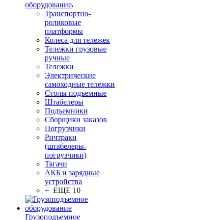
оборудование
Транспортно-
роликовые
платформы
Колеса для тележек
Тележки грузовые
ручные
Тележки
Электрические
самоходные тележки
Столы подъемные
Штабелеры
Подъемники
Сборщики заказов
Погрузчики
Ричтраки
(штабелеры-
погрузчики)
Тягачи
АКБ и зарядные
устройства
+ ЕЩЕ 10
Грузоподъемное