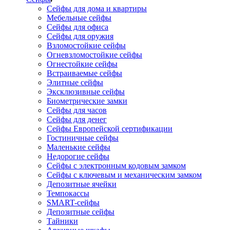
Сейфы для дома и квартиры
Мебельные сейфы
Сейфы для офиса
Сейфы для оружия
Взломостойкие сейфы
Огневзломостойкие сейфы
Огнестойкие сейфы
Встраиваемые сейфы
Элитные сейфы
Эксклюзивные сейфы
Биометрические замки
Сейфы для часов
Сейфы для денег
Сейфы Европейской сертификации
Гостиничные сейфы
Маленькие сейфы
Недорогие сейфы
Сейфы с электронным кодовым замком
Сейфы с ключевым и механическим замком
Депозитные ячейки
Темпокассы
SMART-сейфы
Депозитные сейфы
Тайники