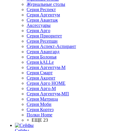
Журнальные столы
Серия Респект
Серия Аргентум
Серия Авантаж
Аксессуары
Серия Арго
Серия Приоритет
Серия Ресепшн
Серия Аспект-Аспирант
Серия Авангард
Серия Болонья
Серия kALLe
Серия Аргентум-М
Серия Смарт
Серия Акцент
Серия Арго HOME
Серия Арго-М
Серия Аргентум-МП
Серия Матрица
Серия Моби
Серия Кортез
Полки Home
+ ЕЩЕ 23
Сейфы