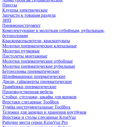
Прессы
Клуппы электрические
Запчасти к товарам раздела
ЗИП
Пневмоинструмент
Комплектующие к молоткам отбойным, рубильным,
бетоноломам
Краскораспылители, краскопульты
Молотки пневматические клепальные
Молотки пучковые
Пистолеты монтажные
Молотки пневматические отбойные
Молотки пневматические рубильные
Бетоноломы пневматические
Шлифмашинки пневматические
Дрели, гайковерты пневматические
Трамбовки пневматические
Производственная мебель
Стойки, стеллажи, шкафы для ящиков
Верстаки слесарные Toollbox
Тумбы инструментальные Toollbox
Тележки для зарядки и хранения ноутбуков
Верстаки и столы слесарные KronVuz
Рабочие места серии KronVuz Pro