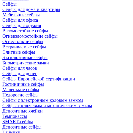
Сейфы
Сейфы для дома и квартиры
Мебельные сейфы
Сейфы для офиса
Сейфы для оружия
Взломостойкие сейфы
Огневзломостойкие сейфы
Огнестойкие сейфы
Встраиваемые сейфы
Элитные сейфы
Эксклюзивные сейфы
Биометрические замки
Сейфы для часов
Сейфы для денег
Сейфы Европейской сертификации
Гостиничные сейфы
Маленькие сейфы
Недорогие сейфы
Сейфы с электронным кодовым замком
Сейфы с ключевым и механическим замком
Депозитные ячейки
Темпокассы
SMART-сейфы
Депозитные сейфы
Тайники