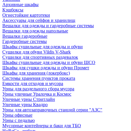
Архивные шкафы
Кэшбоксы
Огнестойкие картотеки
Аксессуары для сейфов и хранилищ
Вешалки для одежды и гардеробные системы
Вешалки для одежды напольные
Вешалки гардеробные
Гардеробные системы
Шкафы сушильные для одежды и обуви
Сушилки для обуви Vildis V-Shark
Сушилки для спортивных раздевалок
Шкафы сушильные для одежды и обуви ШСО
Шкафы для сушки одежды и обуви Промет
Шкафы для хранения (локербокс)
Системы хранения пунктов проката
Емкости для отходов и мусора
Урны для раздельного сбора мусора
Урны уличные Уралочка и Космос
Уличные урны Стритлайн
Уличные урны Квадро
Урны для автозаправочных станций серии "АЗС"
Урны офисные
Урны с педалью
Мусорные контейнеры и баки для ТБО
HoReCa - мебель