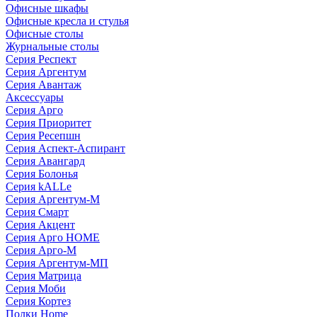
Офисные шкафы
Офисные кресла и стулья
Офисные столы
Журнальные столы
Серия Респект
Серия Аргентум
Серия Авантаж
Аксессуары
Серия Арго
Серия Приоритет
Серия Ресепшн
Серия Аспект-Аспирант
Серия Авангард
Серия Болонья
Серия kALLe
Серия Аргентум-М
Серия Смарт
Серия Акцент
Серия Арго HOME
Серия Арго-М
Серия Аргентум-МП
Серия Матрица
Серия Моби
Серия Кортез
Полки Home