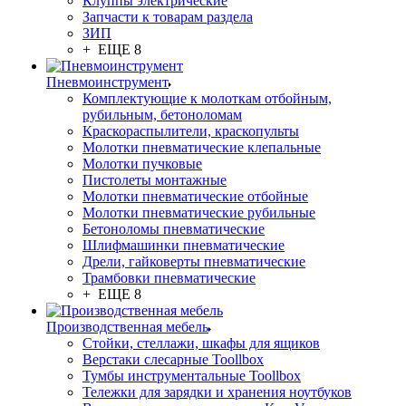
Клуппы электрические
Запчасти к товарам раздела
ЗИП
+ ЕЩЕ 8
Пневмоинструмент
Комплектующие к молоткам отбойным,
рубильным, бетоноломам
Краскораспылители, краскопульты
Молотки пневматические клепальные
Молотки пучковые
Пистолеты монтажные
Молотки пневматические отбойные
Молотки пневматические рубильные
Бетоноломы пневматические
Шлифмашинки пневматические
Дрели, гайковерты пневматические
Трамбовки пневматические
+ ЕЩЕ 8
Производственная мебель
Стойки, стеллажи, шкафы для ящиков
Верстаки слесарные Toollbox
Тумбы инструментальные Toollbox
Тележки для зарядки и хранения ноутбуков