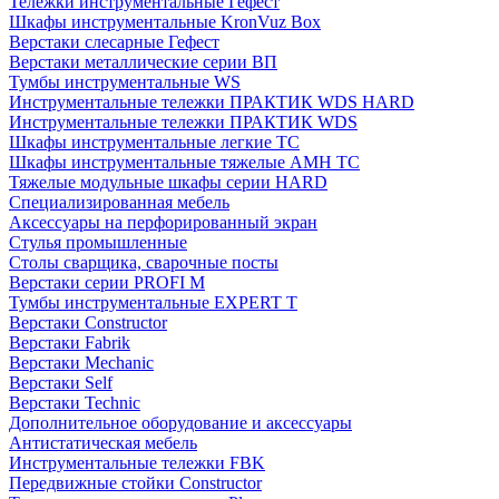
Тележки инструментальные Гефест
Шкафы инструментальные KronVuz Box
Верстаки слесарные Гефест
Верстаки металлические серии ВП
Тумбы инструментальные WS
Инструментальные тележки ПРАКТИК WDS HARD
Инструментальные тележки ПРАКТИК WDS
Шкафы инструментальные легкие ТС
Шкафы инструментальные тяжелые AMH TC
Тяжелые модульные шкафы серии HARD
Cпециализированная мебель
Аксессуары на перфорированный экран
Стулья промышленные
Столы сварщика, сварочные посты
Верстаки серии PROFI M
Тумбы инструментальные EXPERT T
Верстаки Constructor
Верстаки Fabrik
Верстаки Mechanic
Верстаки Self
Верстаки Technic
Дополнительное оборудование и аксессуары
Антистатическая мебель
Инструментальные тележки FBK
Передвижные стойки Constructor