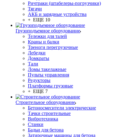
Ричтраки (штабелеры-погрузчики)
Тягачи
АКБ и зарядные устройства
+ ЕЩЕ 10
Грузоподъемное оборудование
Тележки для талей
Краны и балки
Треноги перегрузочные
Лебедки
Домкраты
Тали
Ломы такелажные
Пульты управления
Редукторы
Платформы грузовые
+ ЕЩЕ 7
Строительное оборудование
Бетоносмесители электрические
Тачки строительные
Вибротехника
Станки
Бадьи для бетона
Затирочные машины для бетона