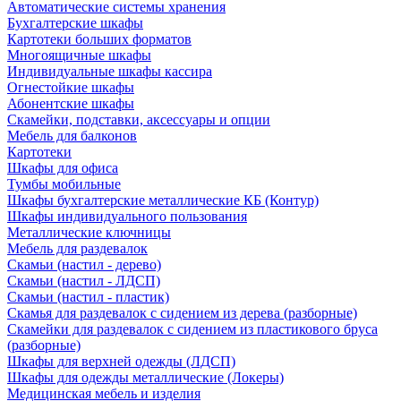
Автоматические системы хранения
Бухгалтерские шкафы
Картотеки больших форматов
Многоящичные шкафы
Индивидуальные шкафы кассира
Огнестойкие шкафы
Абонентские шкафы
Скамейки, подставки, аксессуары и опции
Мебель для балконов
Картотеки
Шкафы для офиса
Тумбы мобильные
Шкафы бухгалтерские металлические КБ (Контур)
Шкафы индивидуального пользования
Металлические ключницы
Мебель для раздевалок
Скамьи (настил - дерево)
Скамьи (настил - ЛДСП)
Скамьи (настил - пластик)
Скамья для раздевалок с сидением из дерева (разборные)
Скамейки для раздевалок с сидением из пластикового бруса
(разборные)
Шкафы для верхней одежды (ЛДСП)
Шкафы для одежды металлические (Локеры)
Медицинская мебель и изделия