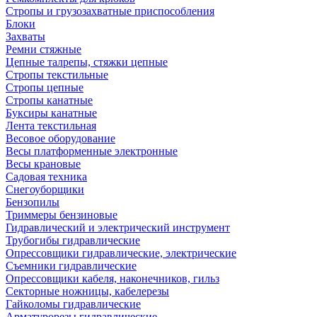
Стропы и грузозахватные приспособления
Блоки
Захваты
Ремни стяжные
Цепные талрепы, стяжки цепные
Стропы текстильные
Стропы цепные
Стропы канатные
Буксиры канатные
Лента текстильная
Весовое оборудование
Весы платформенные электронные
Весы крановые
Садовая техника
Снегоуборщики
Бензопилы
Триммеры бензиновые
Гидравлический и электрический инструмент
Трубогибы гидравлические
Опрессовщики гидравлические, электрические
Съемники гидравлические
Опрессовщики кабеля, наконечников, гильз
Секторные ножницы, кабелерезы
Гайколомы гидравлические
Арматурорезы гидравлические