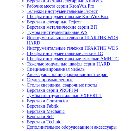
Верстаки и столы слесарные KronVuz
Рабочие места серии KronVuz Pro
Тележки инструментальные Гефест
Шкафы инструментальные KronVuz Box
Верстаки слесарные Гефест
Верстаки металлические серии ВП
Тумбы инструментальные WS
Инструментальные тележки ПРАКТИК WDS
HARD
Инструментальные тележки ПРАКТИК WDS
Шкафы инструментальные легкие ТС
Шкафы инструментальные тяжелые AMH TC
Тяжелые модульные шкафы серии HARD
Cпециализированная мебель
Аксессуары на перфорированный экран
Стулья промышленные
Столы сварщика, сварочные посты
Верстаки серии PROFI M
Тумбы инструментальные EXPERT T
Верстаки Constructor
Верстаки Fabrik
Верстаки Mechanic
Верстаки Self
Верстаки Technic
Дополнительное оборудование и аксессуары