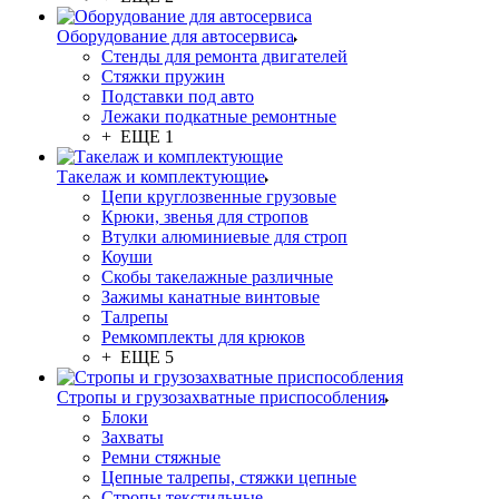
Оборудование для автосервиса
Стенды для ремонта двигателей
Стяжки пружин
Подставки под авто
Лежаки подкатные ремонтные
+ ЕЩЕ 1
Такелаж и комплектующие
Цепи круглозвенные грузовые
Крюки, звенья для стропов
Втулки алюминиевые для строп
Коуши
Скобы такелажные различные
Зажимы канатные винтовые
Талрепы
Ремкомплекты для крюков
+ ЕЩЕ 5
Стропы и грузозахватные приспособления
Блоки
Захваты
Ремни стяжные
Цепные талрепы, стяжки цепные
Стропы текстильные