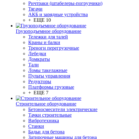
Ричтраки (штабелеры-погрузчики)
Тягачи
АКБ и зарядные устройства
+ ЕЩЕ 10
Грузоподъемное оборудование
Тележки для талей
Краны и балки
Треноги перегрузочные
Лебедки
Домкраты
Тали
Ломы такелажные
Пульты управления
Редукторы
Платформы грузовые
+ ЕЩЕ 7
Строительное оборудование
Бетоносмесители электрические
Тачки строительные
Вибротехника
Станки
Бадьи для бетона
Затирочные машины для бетона