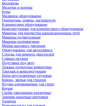
Бензорезы
Молотки и коперы
Буры
Малярное оборудование
Генераторы, помпы, нагреватели
Клининговое оборудование
Комплектующие для клинингового оборудования
Машины для прочистки канализационных труб
Машины подметальные
Машины поломоечные
Мойки высокого давления
Оборудование для автосервиса
Стенды для ремонта двигателей
Стяжки пружин
Подставки под авто
Лежаки подкатные ремонтные
Такелаж и комплектующие
Цепи круглозвенные грузовые
Крюки, звенья для стропов
Втулки алюминиевые для строп
Коуши
Скобы такелажные различные
Зажимы канатные винтовые
Талрепы
Ремкомплекты для крюков