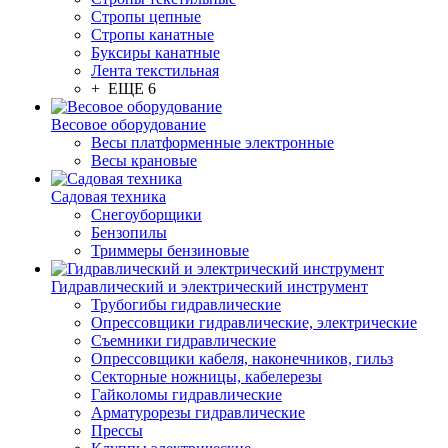
Стропы цепные
Стропы канатные
Буксиры канатные
Лента текстильная
+ ЕЩЕ 6
Весовое оборудование
Весы платформенные электронные
Весы крановые
Садовая техника
Снегоуборщики
Бензопилы
Триммеры бензиновые
Гидравлический и электрический инструмент
Трубогибы гидравлические
Опрессовщики гидравлические, электрические
Съемники гидравлические
Опрессовщики кабеля, наконечников, гильз
Секторные ножницы, кабелерезы
Гайколомы гидравлические
Арматурорезы гидравлические
Прессы