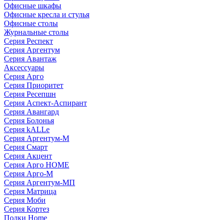
Офисные шкафы
Офисные кресла и стулья
Офисные столы
Журнальные столы
Серия Респект
Серия Аргентум
Серия Авантаж
Аксессуары
Серия Арго
Серия Приоритет
Серия Ресепшн
Серия Аспект-Аспирант
Серия Авангард
Серия Болонья
Серия kALLe
Серия Аргентум-М
Серия Смарт
Серия Акцент
Серия Арго HOME
Серия Арго-М
Серия Аргентум-МП
Серия Матрица
Серия Моби
Серия Кортез
Полки Home