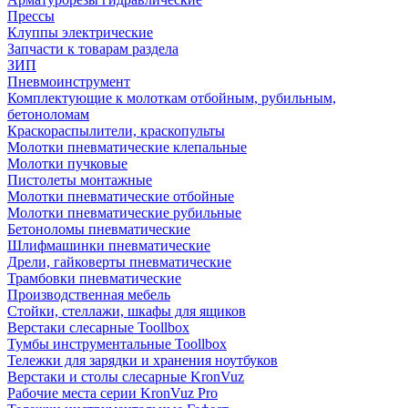
Прессы
Клуппы электрические
Запчасти к товарам раздела
ЗИП
Пневмоинструмент
Комплектующие к молоткам отбойным, рубильным,
бетоноломам
Краскораспылители, краскопульты
Молотки пневматические клепальные
Молотки пучковые
Пистолеты монтажные
Молотки пневматические отбойные
Молотки пневматические рубильные
Бетоноломы пневматические
Шлифмашинки пневматические
Дрели, гайковерты пневматические
Трамбовки пневматические
Производственная мебель
Стойки, стеллажи, шкафы для ящиков
Верстаки слесарные Toollbox
Тумбы инструментальные Toollbox
Тележки для зарядки и хранения ноутбуков
Верстаки и столы слесарные KronVuz
Рабочие места серии KronVuz Pro