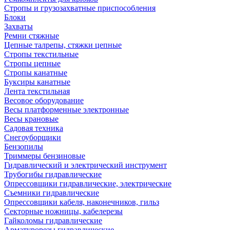
Стропы и грузозахватные приспособления
Блоки
Захваты
Ремни стяжные
Цепные талрепы, стяжки цепные
Стропы текстильные
Стропы цепные
Стропы канатные
Буксиры канатные
Лента текстильная
Весовое оборудование
Весы платформенные электронные
Весы крановые
Садовая техника
Снегоуборщики
Бензопилы
Триммеры бензиновые
Гидравлический и электрический инструмент
Трубогибы гидравлические
Опрессовщики гидравлические, электрические
Съемники гидравлические
Опрессовщики кабеля, наконечников, гильз
Секторные ножницы, кабелерезы
Гайколомы гидравлические
Арматурорезы гидравлические