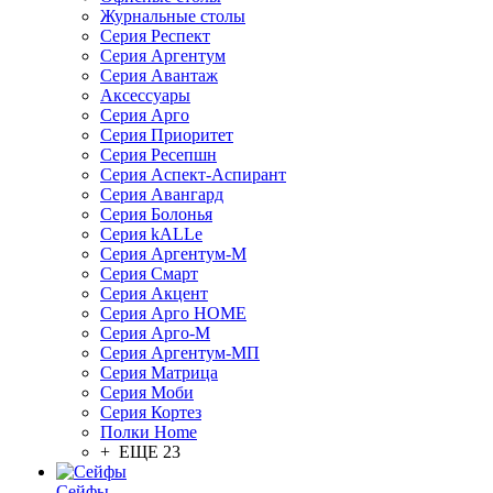
Журнальные столы
Серия Респект
Серия Аргентум
Серия Авантаж
Аксессуары
Серия Арго
Серия Приоритет
Серия Ресепшн
Серия Аспект-Аспирант
Серия Авангард
Серия Болонья
Серия kALLe
Серия Аргентум-М
Серия Смарт
Серия Акцент
Серия Арго HOME
Серия Арго-М
Серия Аргентум-МП
Серия Матрица
Серия Моби
Серия Кортез
Полки Home
+ ЕЩЕ 23
Сейфы