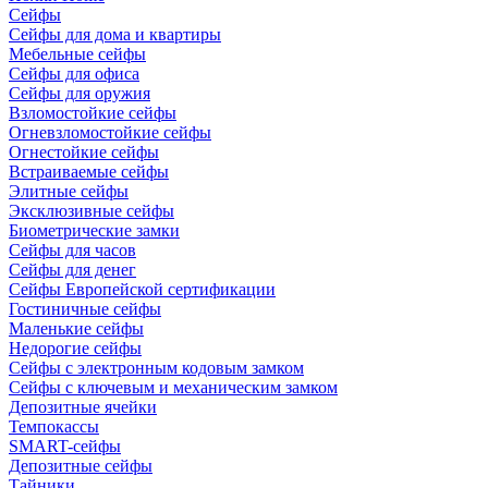
Сейфы
Сейфы для дома и квартиры
Мебельные сейфы
Сейфы для офиса
Сейфы для оружия
Взломостойкие сейфы
Огневзломостойкие сейфы
Огнестойкие сейфы
Встраиваемые сейфы
Элитные сейфы
Эксклюзивные сейфы
Биометрические замки
Сейфы для часов
Сейфы для денег
Сейфы Европейской сертификации
Гостиничные сейфы
Маленькие сейфы
Недорогие сейфы
Сейфы с электронным кодовым замком
Сейфы с ключевым и механическим замком
Депозитные ячейки
Темпокассы
SMART-сейфы
Депозитные сейфы
Тайники