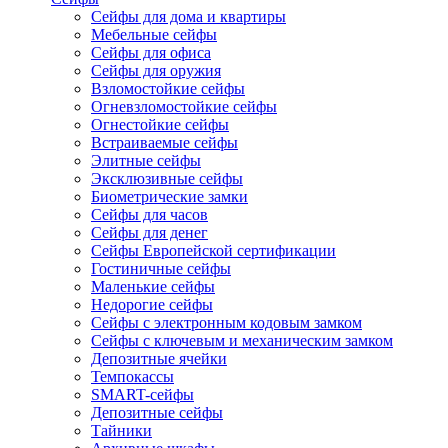
Сейфы для дома и квартиры
Мебельные сейфы
Сейфы для офиса
Сейфы для оружия
Взломостойкие сейфы
Огневзломостойкие сейфы
Огнестойкие сейфы
Встраиваемые сейфы
Элитные сейфы
Эксклюзивные сейфы
Биометрические замки
Сейфы для часов
Сейфы для денег
Сейфы Европейской сертификации
Гостиничные сейфы
Маленькие сейфы
Недорогие сейфы
Сейфы с электронным кодовым замком
Сейфы с ключевым и механическим замком
Депозитные ячейки
Темпокассы
SMART-сейфы
Депозитные сейфы
Тайники