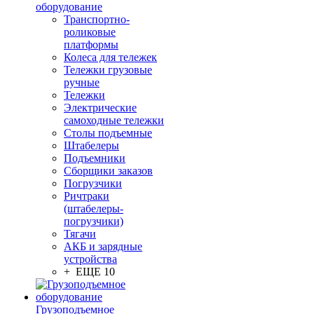
оборудование
Транспортно-
роликовые
платформы
Колеса для тележек
Тележки грузовые
ручные
Тележки
Электрические
самоходные тележки
Столы подъемные
Штабелеры
Подъемники
Сборщики заказов
Погрузчики
Ричтраки
(штабелеры-
погрузчики)
Тягачи
АКБ и зарядные
устройства
+ ЕЩЕ 10
Грузоподъемное