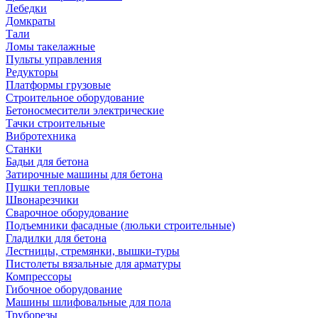
Лебедки
Домкраты
Тали
Ломы такелажные
Пульты управления
Редукторы
Платформы грузовые
Строительное оборудование
Бетоносмесители электрические
Тачки строительные
Вибротехника
Станки
Бадьи для бетона
Затирочные машины для бетона
Пушки тепловые
Швонарезчики
Сварочное оборудование
Подъемники фасадные (люльки строительные)
Гладилки для бетона
Лестницы, стремянки, вышки-туры
Пистолеты вязальные для арматуры
Компрессоры
Гибочное оборудование
Машины шлифовальные для пола
Труборезы