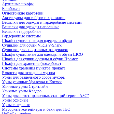
Архивные шкафы
Кэшбоксы
Огнестойкие картотеки
Аксессуары для сейфов и хранилищ
Вешалки для одежды и гардеробные системы
Вешалки для одежды напольные
Вешалки гардеробные
Гардеробные системы
Шкафы сушильные для одежды и обуви
Сушилки для обуви Vildis V-Shark
Сушилки для спортивных раздевалок
Шкафы сушильные для одежды и обуви ШСО
Шкафы для сушки одежды и обуви Промет
Шкафы для хранения (локербокс)
Системы хранения пунктов проката
Емкости для отходов и мусора
Урны для раздельного сбора мусора
Урны уличные Уралочка и Космос
Уличные урны Стритлайн
Уличные урны Квадро
Урны для автозаправочных станций серии "АЗС"
Урны офисные
Урны с педалью
Мусорные контейнеры и баки для ТБО
HoReCa - мебель