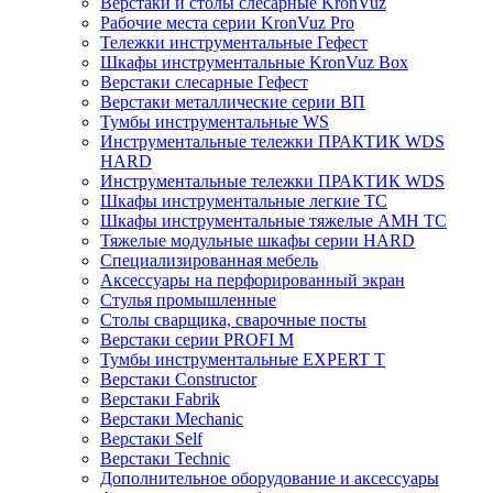
Верстаки и столы слесарные KronVuz
Рабочие места серии KronVuz Pro
Тележки инструментальные Гефест
Шкафы инструментальные KronVuz Box
Верстаки слесарные Гефест
Верстаки металлические серии ВП
Тумбы инструментальные WS
Инструментальные тележки ПРАКТИК WDS
HARD
Инструментальные тележки ПРАКТИК WDS
Шкафы инструментальные легкие ТС
Шкафы инструментальные тяжелые AMH TC
Тяжелые модульные шкафы серии HARD
Cпециализированная мебель
Аксессуары на перфорированный экран
Стулья промышленные
Столы сварщика, сварочные посты
Верстаки серии PROFI M
Тумбы инструментальные EXPERT T
Верстаки Constructor
Верстаки Fabrik
Верстаки Mechanic
Верстаки Self
Верстаки Technic
Дополнительное оборудование и аксессуары