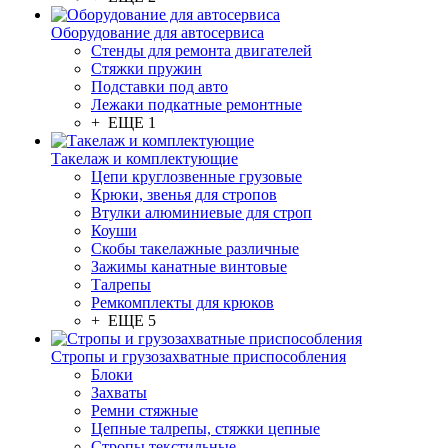
Оборудование для автосервиса
Стенды для ремонта двигателей
Стяжки пружин
Подставки под авто
Лежаки подкатные ремонтные
+ ЕЩЕ 1
Такелаж и комплектующие
Цепи круглозвенные грузовые
Крюки, звенья для стропов
Втулки алюминиевые для строп
Коуши
Скобы такелажные различные
Зажимы канатные винтовые
Талрепы
Ремкомплекты для крюков
+ ЕЩЕ 5
Стропы и грузозахватные приспособления
Блоки
Захваты
Ремни стяжные
Цепные талрепы, стяжки цепные
Стропы текстильные