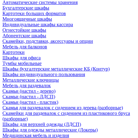
Автоматические системы хранения
Бухгалтерские шкафы
Картотеки больших форматов
Многоящичные шкафы
Индивидуальные шкафы кассира
Огнестойкие шкафы
Абонентские шкафы
Скамейки, подставки, аксессуары и опции
Мебель для балконов
Картотеки
Шкафы для офиса
Тумбы мобильные
Шкафы бухгалтерские металлические КБ (Контур)
Шкафы индивидуального пользования
Металлические ключницы
Мебель для раздевалок
Скамьи (настил - дерево)
Скамьи (настил - ЛДСП)
Скамьи (настил - пластик)
Скамья для раздевалок с сидением из дерева (разборные)
Скамейки для раздевалок с сидением из пластикового бруса
(разборные)
Шкафы для верхней одежды (ЛДСП)
Шкафы для одежды металлические (Локеры)
Медицинская мебель и изделия