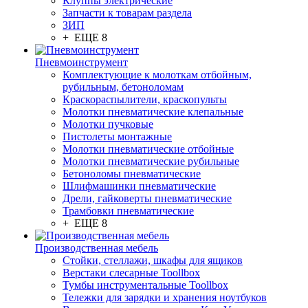
Клуппы электрические
Запчасти к товарам раздела
ЗИП
+ ЕЩЕ 8
Пневмоинструмент
Комплектующие к молоткам отбойным,
рубильным, бетоноломам
Краскораспылители, краскопульты
Молотки пневматические клепальные
Молотки пучковые
Пистолеты монтажные
Молотки пневматические отбойные
Молотки пневматические рубильные
Бетоноломы пневматические
Шлифмашинки пневматические
Дрели, гайковерты пневматические
Трамбовки пневматические
+ ЕЩЕ 8
Производственная мебель
Стойки, стеллажи, шкафы для ящиков
Верстаки слесарные Toollbox
Тумбы инструментальные Toollbox
Тележки для зарядки и хранения ноутбуков