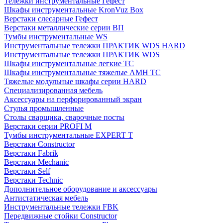
Тележки инструментальные Гефест
Шкафы инструментальные KronVuz Box
Верстаки слесарные Гефест
Верстаки металлические серии ВП
Тумбы инструментальные WS
Инструментальные тележки ПРАКТИК WDS HARD
Инструментальные тележки ПРАКТИК WDS
Шкафы инструментальные легкие ТС
Шкафы инструментальные тяжелые AMH TC
Тяжелые модульные шкафы серии HARD
Cпециализированная мебель
Аксессуары на перфорированный экран
Стулья промышленные
Столы сварщика, сварочные посты
Верстаки серии PROFI M
Тумбы инструментальные EXPERT T
Верстаки Constructor
Верстаки Fabrik
Верстаки Mechanic
Верстаки Self
Верстаки Technic
Дополнительное оборудование и аксессуары
Антистатическая мебель
Инструментальные тележки FBK
Передвижные стойки Constructor