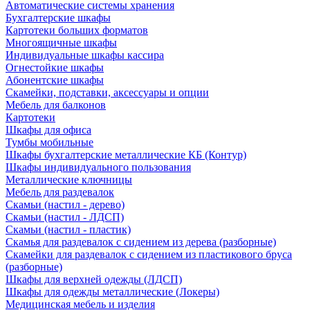
Автоматические системы хранения
Бухгалтерские шкафы
Картотеки больших форматов
Многоящичные шкафы
Индивидуальные шкафы кассира
Огнестойкие шкафы
Абонентские шкафы
Скамейки, подставки, аксессуары и опции
Мебель для балконов
Картотеки
Шкафы для офиса
Тумбы мобильные
Шкафы бухгалтерские металлические КБ (Контур)
Шкафы индивидуального пользования
Металлические ключницы
Мебель для раздевалок
Скамьи (настил - дерево)
Скамьи (настил - ЛДСП)
Скамьи (настил - пластик)
Скамья для раздевалок с сидением из дерева (разборные)
Скамейки для раздевалок с сидением из пластикового бруса
(разборные)
Шкафы для верхней одежды (ЛДСП)
Шкафы для одежды металлические (Локеры)
Медицинская мебель и изделия