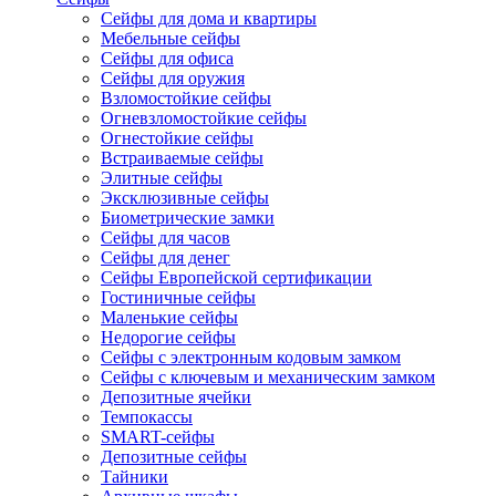
Сейфы для дома и квартиры
Мебельные сейфы
Сейфы для офиса
Сейфы для оружия
Взломостойкие сейфы
Огневзломостойкие сейфы
Огнестойкие сейфы
Встраиваемые сейфы
Элитные сейфы
Эксклюзивные сейфы
Биометрические замки
Сейфы для часов
Сейфы для денег
Сейфы Европейской сертификации
Гостиничные сейфы
Маленькие сейфы
Недорогие сейфы
Сейфы с электронным кодовым замком
Сейфы с ключевым и механическим замком
Депозитные ячейки
Темпокассы
SMART-сейфы
Депозитные сейфы
Тайники