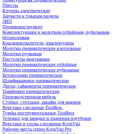
Прессы
Клуппы электрические
Запчасти к товарам раздела
ЗИП
Пневмоинструмент
Комплектующие к молоткам отбойным, рубильным,
бетоноломам
Краскораспылители, краскопульты
Молотки пневматические клепальные
Молотки пучковые
Пистолеты монтажные
Молотки пневматические отбойные
Молотки пневматические рубильные
Бетоноломы пневматические
Шлифмашинки пневматические
Дрели, гайковерты пневматические
Трамбовки пневматические
Производственная мебель
Стойки, стеллажи, шкафы для ящиков
Верстаки слесарные Toollbox
Тумбы инструментальные Toollbox
Тележки для зарядки и хранения ноутбуков
Верстаки и столы слесарные KronVuz
Рабочие места серии KronVuz Pro