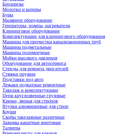
Бензорезы
Молотки и коперы
Буры
Малярное оборудование
Генераторы, помпы, нагреватели
Клининговое оборудование
Комплектующие для клинингового оборудования
Машины для прочистки канализационных труб
Машины подметальные
Машины поломоечные
Мойки высокого давления
Оборудование для автосервиса
Стенды для ремонта двигателей
Стяжки пружин
Подставки под авто
Лежаки подкатные ремонтные
Такелаж и комплектующие
Цепи круглозвенные грузовые
Крюки, звенья для стропов
Втулки алюминиевые для строп
Коуши
Скобы такелажные различные
Зажимы канатные винтовые
Талрепы
Ремкомплекты для крюков