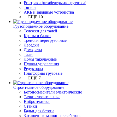
Ричтраки (штабелеры-погрузчики)
Тягачи
АКБ и зарядные устройства
+ ЕЩЕ 10
Грузоподъемное оборудование
Тележки для талей
Краны и балки
Треноги перегрузочные
Лебедки
Домкраты
Тали
Ломы такелажные
Пульты управления
Редукторы
Платформы грузовые
+ ЕЩЕ 7
Строительное оборудование
Бетоносмесители электрические
Тачки строительные
Вибротехника
Станки
Бадьи для бетона
Затирочные машины для бетона