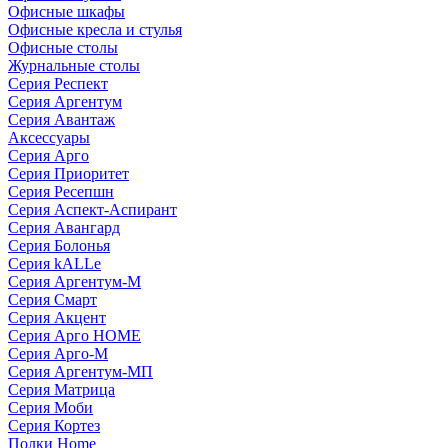
Офисные шкафы
Офисные кресла и стулья
Офисные столы
Журнальные столы
Серия Респект
Серия Аргентум
Серия Авантаж
Аксессуары
Серия Арго
Серия Приоритет
Серия Ресепшн
Серия Аспект-Аспирант
Серия Авангард
Серия Болонья
Серия kALLe
Серия Аргентум-М
Серия Смарт
Серия Акцент
Серия Арго HOME
Серия Арго-М
Серия Аргентум-МП
Серия Матрица
Серия Моби
Серия Кортез
Полки Home