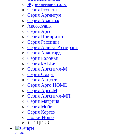
Журнальные столы
Серия Респект
Серия Аргентум
Серия Авантаж
Аксессуары
Серия Арго
Серия Приоритет
Серия Ресепшн
Серия Аспект-Аспирант
Серия Авангард
Серия Болонья
Серия kALLe
Серия Аргентум-М
Серия Смарт
Серия Акцент
Серия Арго HOME
Серия Арго-М
Серия Аргентум-МП
Серия Матрица
Серия Моби
Серия Кортез
Полки Home
+ ЕЩЕ 23
Сейфы