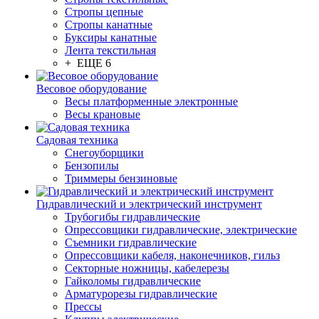
Стропы цепные
Стропы канатные
Буксиры канатные
Лента текстильная
+ ЕЩЕ 6
Весовое оборудование
Весы платформенные электронные
Весы крановые
Садовая техника
Снегоуборщики
Бензопилы
Триммеры бензиновые
Гидравлический и электрический инструмент
Трубогибы гидравлические
Опрессовщики гидравлические, электрические
Съемники гидравлические
Опрессовщики кабеля, наконечников, гильз
Секторные ножницы, кабелерезы
Гайколомы гидравлические
Арматурорезы гидравлические
Прессы