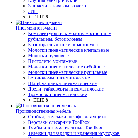
Клуппы электрические
Запчасти к товарам раздела
ЗИП
+ ЕЩЕ 8
Пневмоинструмент
Комплектующие к молоткам отбойным,
рубильным, бетоноломам
Краскораспылители, краскопульты
Молотки пневматические клепальные
Молотки пучковые
Пистолеты монтажные
Молотки пневматические отбойные
Молотки пневматические рубильные
Бетоноломы пневматические
Шлифмашинки пневматические
Дрели, гайковерты пневматические
Трамбовки пневматические
+ ЕЩЕ 8
Производственная мебель
Стойки, стеллажи, шкафы для ящиков
Верстаки слесарные Toollbox
Тумбы инструментальные Toollbox
Тележки для зарядки и хранения ноутбуков