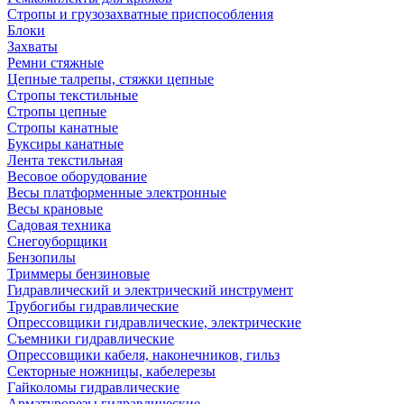
Стропы и грузозахватные приспособления
Блоки
Захваты
Ремни стяжные
Цепные талрепы, стяжки цепные
Стропы текстильные
Стропы цепные
Стропы канатные
Буксиры канатные
Лента текстильная
Весовое оборудование
Весы платформенные электронные
Весы крановые
Садовая техника
Снегоуборщики
Бензопилы
Триммеры бензиновые
Гидравлический и электрический инструмент
Трубогибы гидравлические
Опрессовщики гидравлические, электрические
Съемники гидравлические
Опрессовщики кабеля, наконечников, гильз
Секторные ножницы, кабелерезы
Гайколомы гидравлические
Арматурорезы гидравлические