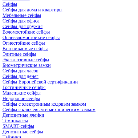
Сейфы
Сейфы для дома и квартиры
Мебельные сейфы
Сейфы для офиса
Сейфы для оружия
Взломостойкие сейфы
Огневзломостойкие сейфы
Огнестойкие сейфы
Встраиваемые сейфы
Элитные сейфы
Эксклюзивные сейфы
Биометрические замки
Сейфы для часов
Сейфы для денег
Сейфы Европейской сертификации
Гостиничные сейфы
Маленькие сейфы
Недорогие сейфы
Сейфы с электронным кодовым замком
Сейфы с ключевым и механическим замком
Депозитные ячейки
Темпокассы
SMART-сейфы
Депозитные сейфы
Тайники