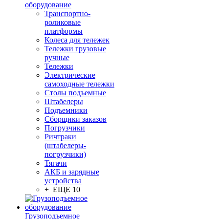
оборудование
Транспортно-
роликовые
платформы
Колеса для тележек
Тележки грузовые
ручные
Тележки
Электрические
самоходные тележки
Столы подъемные
Штабелеры
Подъемники
Сборщики заказов
Погрузчики
Ричтраки
(штабелеры-
погрузчики)
Тягачи
АКБ и зарядные
устройства
+ ЕЩЕ 10
Грузоподъемное