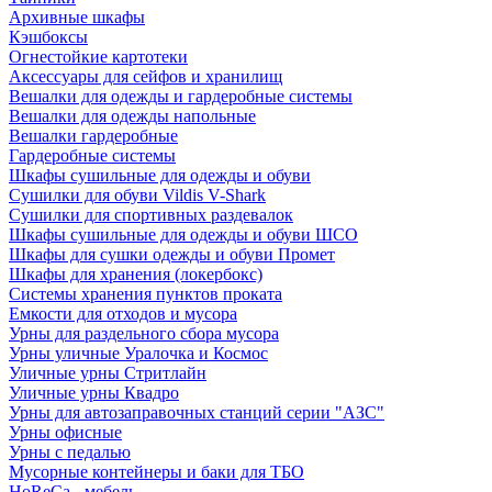
Архивные шкафы
Кэшбоксы
Огнестойкие картотеки
Аксессуары для сейфов и хранилищ
Вешалки для одежды и гардеробные системы
Вешалки для одежды напольные
Вешалки гардеробные
Гардеробные системы
Шкафы сушильные для одежды и обуви
Сушилки для обуви Vildis V-Shark
Сушилки для спортивных раздевалок
Шкафы сушильные для одежды и обуви ШСО
Шкафы для сушки одежды и обуви Промет
Шкафы для хранения (локербокс)
Системы хранения пунктов проката
Емкости для отходов и мусора
Урны для раздельного сбора мусора
Урны уличные Уралочка и Космос
Уличные урны Стритлайн
Уличные урны Квадро
Урны для автозаправочных станций серии "АЗС"
Урны офисные
Урны с педалью
Мусорные контейнеры и баки для ТБО
HoReCa - мебель