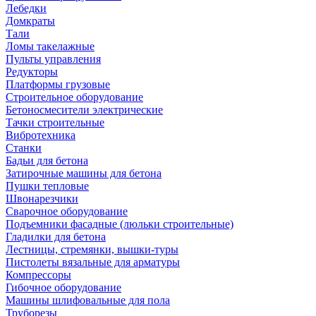
Лебедки
Домкраты
Тали
Ломы такелажные
Пульты управления
Редукторы
Платформы грузовые
Строительное оборудование
Бетоносмесители электрические
Тачки строительные
Вибротехника
Станки
Бадьи для бетона
Затирочные машины для бетона
Пушки тепловые
Швонарезчики
Сварочное оборудование
Подъемники фасадные (люльки строительные)
Гладилки для бетона
Лестницы, стремянки, вышки-туры
Пистолеты вязальные для арматуры
Компрессоры
Гибочное оборудование
Машины шлифовальные для пола
Труборезы