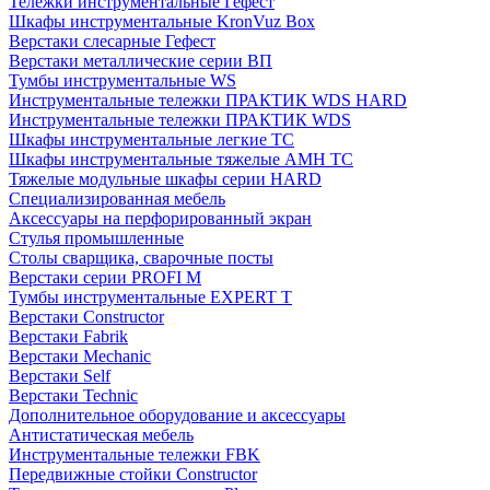
Тележки инструментальные Гефест
Шкафы инструментальные KronVuz Box
Верстаки слесарные Гефест
Верстаки металлические серии ВП
Тумбы инструментальные WS
Инструментальные тележки ПРАКТИК WDS HARD
Инструментальные тележки ПРАКТИК WDS
Шкафы инструментальные легкие ТС
Шкафы инструментальные тяжелые AMH TC
Тяжелые модульные шкафы серии HARD
Cпециализированная мебель
Аксессуары на перфорированный экран
Стулья промышленные
Столы сварщика, сварочные посты
Верстаки серии PROFI M
Тумбы инструментальные EXPERT T
Верстаки Constructor
Верстаки Fabrik
Верстаки Mechanic
Верстаки Self
Верстаки Technic
Дополнительное оборудование и аксессуары
Антистатическая мебель
Инструментальные тележки FBK
Передвижные стойки Constructor