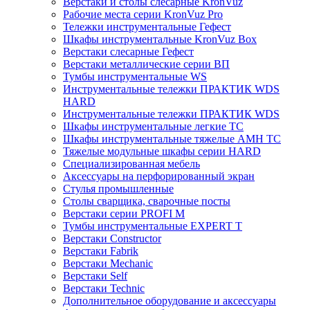
Верстаки и столы слесарные KronVuz
Рабочие места серии KronVuz Pro
Тележки инструментальные Гефест
Шкафы инструментальные KronVuz Box
Верстаки слесарные Гефест
Верстаки металлические серии ВП
Тумбы инструментальные WS
Инструментальные тележки ПРАКТИК WDS
HARD
Инструментальные тележки ПРАКТИК WDS
Шкафы инструментальные легкие ТС
Шкафы инструментальные тяжелые AMH TC
Тяжелые модульные шкафы серии HARD
Cпециализированная мебель
Аксессуары на перфорированный экран
Стулья промышленные
Столы сварщика, сварочные посты
Верстаки серии PROFI M
Тумбы инструментальные EXPERT T
Верстаки Constructor
Верстаки Fabrik
Верстаки Mechanic
Верстаки Self
Верстаки Technic
Дополнительное оборудование и аксессуары