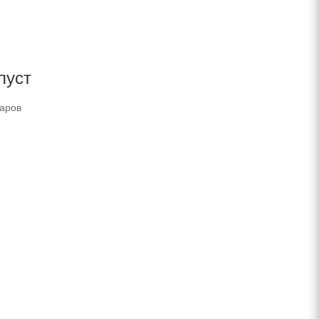
пуст
варов