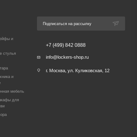
Подписаться на рассылку
ейфы и
+7 (499) 842 0888
е стулья
info@lockers-shop.ru
тара
г. Москва, ул. Куликовская, 12
хника и
е
енная мебель
шкафы для
уви
сора