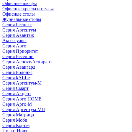
Офисные шкафы
Офисные кресла и стулья
Офисные столы
Журнальные столы
Серия Респект
Серия Аргентум
Серия Авантаж
Аксессуары
Серия Арго
Серия Приоритет
Серия Ресепшн
Серия Аспект-Аспирант
Серия Авангард
Серия Болонья
Серия kALLe
Серия Аргентум-М
Серия Смарт
Серия Акцент
Серия Арго HOME
Серия Арго-М
Серия Аргентум-МП
Серия Матрица
Серия Моби
Серия Кортез
Полки Home