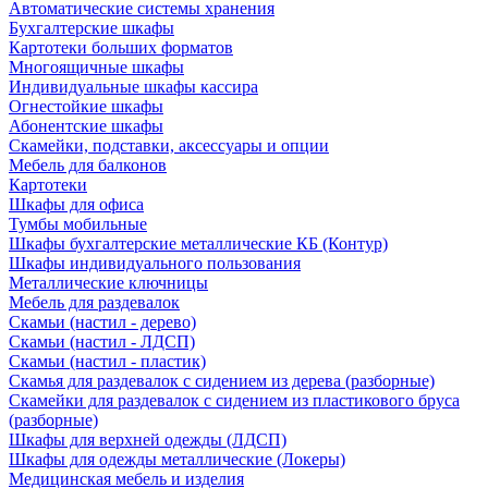
Автоматические системы хранения
Бухгалтерские шкафы
Картотеки больших форматов
Многоящичные шкафы
Индивидуальные шкафы кассира
Огнестойкие шкафы
Абонентские шкафы
Скамейки, подставки, аксессуары и опции
Мебель для балконов
Картотеки
Шкафы для офиса
Тумбы мобильные
Шкафы бухгалтерские металлические КБ (Контур)
Шкафы индивидуального пользования
Металлические ключницы
Мебель для раздевалок
Скамьи (настил - дерево)
Скамьи (настил - ЛДСП)
Скамьи (настил - пластик)
Скамья для раздевалок с сидением из дерева (разборные)
Скамейки для раздевалок с сидением из пластикового бруса
(разборные)
Шкафы для верхней одежды (ЛДСП)
Шкафы для одежды металлические (Локеры)
Медицинская мебель и изделия