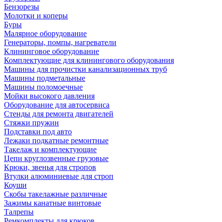
Бензорезы
Молотки и коперы
Буры
Малярное оборудование
Генераторы, помпы, нагреватели
Клининговое оборудование
Комплектующие для клинингового оборудования
Машины для прочистки канализационных труб
Машины подметальные
Машины поломоечные
Мойки высокого давления
Оборудование для автосервиса
Стенды для ремонта двигателей
Стяжки пружин
Подставки под авто
Лежаки подкатные ремонтные
Такелаж и комплектующие
Цепи круглозвенные грузовые
Крюки, звенья для стропов
Втулки алюминиевые для строп
Коуши
Скобы такелажные различные
Зажимы канатные винтовые
Талрепы
Ремкомплекты для крюков