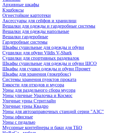
Архивные шкафы
Кэшбоксы
Огнестойкие картотеки
Аксессуары для сейфов и хранилищ
Вешалки для одежды и гардеробные системы
Вешалки для одежды напольные
Вешалки гардеробные
Гардеробные системы
Шкафы сушильные для одежды и обуви
Сушилки для обуви Vildis V-Shark
Сушилки для спортивных раздевалок
Шкафы сушильные для одежды и обуви ШСО
Шкафы для сушки одежды и обуви Промет
Шкафы для хранения (локербокс)
Системы хранения пунктов проката
Емкости для отходов и мусора
Урны для раздельного сбора мусора
Урны уличные Уралочка и Космос
Уличные урны Стритлайн
Уличные урны Квадро
Урны для автозаправочных станций серии "АЗС"
Урны офисные
Урны с педалью
Мусорные контейнеры и баки для ТБО
HoReCa - мебель