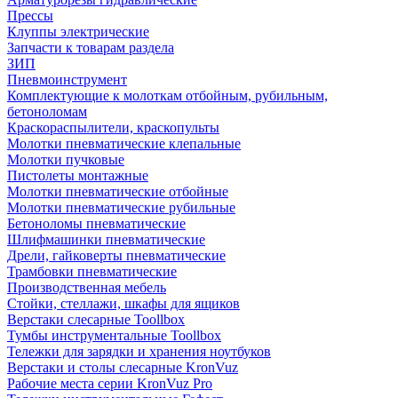
Прессы
Клуппы электрические
Запчасти к товарам раздела
ЗИП
Пневмоинструмент
Комплектующие к молоткам отбойным, рубильным,
бетоноломам
Краскораспылители, краскопульты
Молотки пневматические клепальные
Молотки пучковые
Пистолеты монтажные
Молотки пневматические отбойные
Молотки пневматические рубильные
Бетоноломы пневматические
Шлифмашинки пневматические
Дрели, гайковерты пневматические
Трамбовки пневматические
Производственная мебель
Стойки, стеллажи, шкафы для ящиков
Верстаки слесарные Toollbox
Тумбы инструментальные Toollbox
Тележки для зарядки и хранения ноутбуков
Верстаки и столы слесарные KronVuz
Рабочие места серии KronVuz Pro