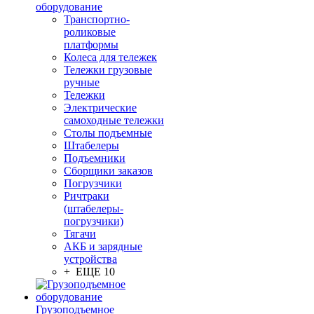
оборудование
Транспортно-
роликовые
платформы
Колеса для тележек
Тележки грузовые
ручные
Тележки
Электрические
самоходные тележки
Столы подъемные
Штабелеры
Подъемники
Сборщики заказов
Погрузчики
Ричтраки
(штабелеры-
погрузчики)
Тягачи
АКБ и зарядные
устройства
+ ЕЩЕ 10
Грузоподъемное