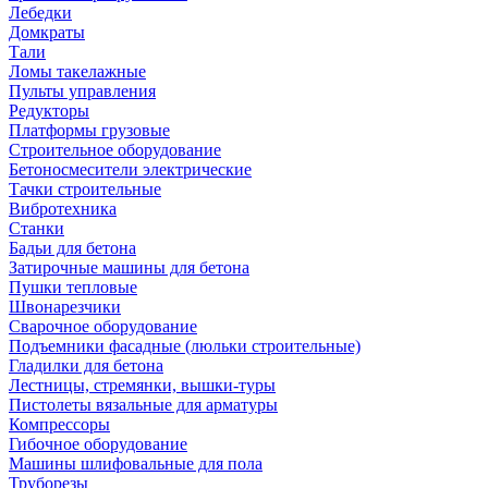
Лебедки
Домкраты
Тали
Ломы такелажные
Пульты управления
Редукторы
Платформы грузовые
Строительное оборудование
Бетоносмесители электрические
Тачки строительные
Вибротехника
Станки
Бадьи для бетона
Затирочные машины для бетона
Пушки тепловые
Швонарезчики
Сварочное оборудование
Подъемники фасадные (люльки строительные)
Гладилки для бетона
Лестницы, стремянки, вышки-туры
Пистолеты вязальные для арматуры
Компрессоры
Гибочное оборудование
Машины шлифовальные для пола
Труборезы