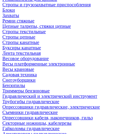
Стропы и грузозахватные приспособления
Блоки
Захваты
Ремни стяжные
Цепные талрепы, стяжки цепные
Стропы текстильные
Стропы цепные
Стропы канатные
Буксиры канатные
Лента текстильная
Весовое оборудование
Весы платформенные электронные
Весы крановые
Садовая техника
Снегоуборщики
Бензопилы
Триммеры бензиновые
Гидравлический и электрический инструмент
Трубогибы гидравлические
Опрессовщики гидравлические, электрические
Съемники гидравлические
Опрессовщики кабеля, наконечников, гильз
Секторные ножницы, кабелерезы
Гайколомы гидравлические
Арматурорезы гидравлические