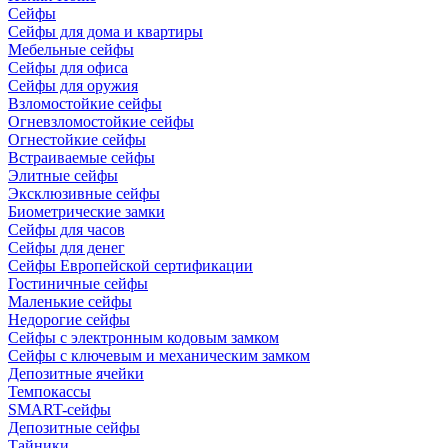
Сейфы
Сейфы для дома и квартиры
Мебельные сейфы
Сейфы для офиса
Сейфы для оружия
Взломостойкие сейфы
Огневзломостойкие сейфы
Огнестойкие сейфы
Встраиваемые сейфы
Элитные сейфы
Эксклюзивные сейфы
Биометрические замки
Сейфы для часов
Сейфы для денег
Сейфы Европейской сертификации
Гостиничные сейфы
Маленькие сейфы
Недорогие сейфы
Сейфы с электронным кодовым замком
Сейфы с ключевым и механическим замком
Депозитные ячейки
Темпокассы
SMART-сейфы
Депозитные сейфы
Тайники