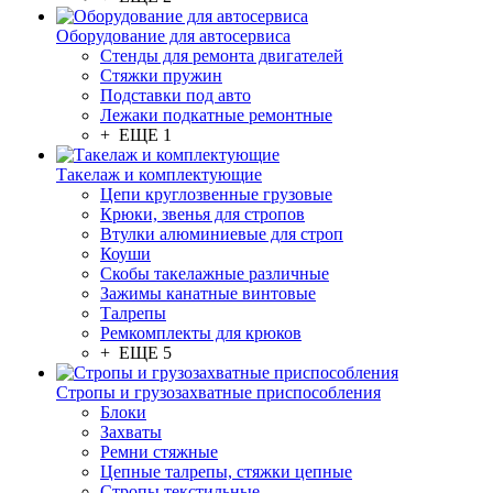
Оборудование для автосервиса
Стенды для ремонта двигателей
Стяжки пружин
Подставки под авто
Лежаки подкатные ремонтные
+ ЕЩЕ 1
Такелаж и комплектующие
Цепи круглозвенные грузовые
Крюки, звенья для стропов
Втулки алюминиевые для строп
Коуши
Скобы такелажные различные
Зажимы канатные винтовые
Талрепы
Ремкомплекты для крюков
+ ЕЩЕ 5
Стропы и грузозахватные приспособления
Блоки
Захваты
Ремни стяжные
Цепные талрепы, стяжки цепные
Стропы текстильные