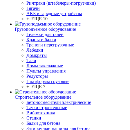
Ричтраки (штабелеры-погрузчики)
Тягачи
АКБ и зарядные устройства
+ ЕЩЕ 10
Грузоподъемное оборудование
Тележки для талей
Краны и балки
Треноги перегрузочные
Лебедки
Домкраты
Тали
Ломы такелажные
Пульты управления
Редукторы
Платформы грузовые
+ ЕЩЕ 7
Строительное оборудование
Бетоносмесители электрические
Тачки строительные
Вибротехника
Станки
Бадьи для бетона
Затирочные машины для бетона