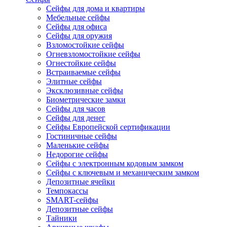
Сейфы для дома и квартиры
Мебельные сейфы
Сейфы для офиса
Сейфы для оружия
Взломостойкие сейфы
Огневзломостойкие сейфы
Огнестойкие сейфы
Встраиваемые сейфы
Элитные сейфы
Эксклюзивные сейфы
Биометрические замки
Сейфы для часов
Сейфы для денег
Сейфы Европейской сертификации
Гостиничные сейфы
Маленькие сейфы
Недорогие сейфы
Сейфы с электронным кодовым замком
Сейфы с ключевым и механическим замком
Депозитные ячейки
Темпокассы
SMART-сейфы
Депозитные сейфы
Тайники