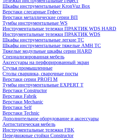
Тележки инструментальные Гефест
Шкафы инструментальные KronVuz Box
Верстаки слесарные Гефест
Верстаки металлические серии ВП
Тумбы инструментальные WS
Инструментальные тележки ПРАКТИК WDS HARD
Инструментальные тележки ПРАКТИК WDS
Шкафы инструментальные легкие ТС
Шкафы инструментальные тяжелые AMH TC
Тяжелые модульные шкафы серии HARD
Cпециализированная мебель
Аксессуары на перфорированный экран
Стулья промышленные
Столы сварщика, сварочные посты
Верстаки серии PROFI M
Тумбы инструментальные EXPERT T
Верстаки Constructor
Верстаки Fabrik
Верстаки Mechanic
Верстаки Self
Верстаки Technic
Дополнительное оборудование и аксессуары
Антистатическая мебель
Инструментальные тележки FBK
Передвижные стойки Constructor