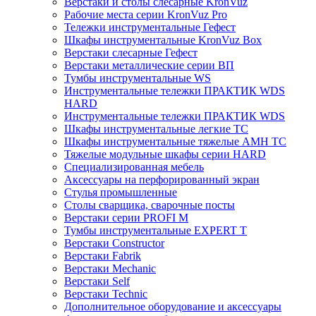
Верстаки и столы слесарные KronVuz
Рабочие места серии KronVuz Pro
Тележки инструментальные Гефест
Шкафы инструментальные KronVuz Box
Верстаки слесарные Гефест
Верстаки металлические серии ВП
Тумбы инструментальные WS
Инструментальные тележки ПРАКТИК WDS
HARD
Инструментальные тележки ПРАКТИК WDS
Шкафы инструментальные легкие ТС
Шкафы инструментальные тяжелые AMH TC
Тяжелые модульные шкафы серии HARD
Cпециализированная мебель
Аксессуары на перфорированный экран
Стулья промышленные
Столы сварщика, сварочные посты
Верстаки серии PROFI M
Тумбы инструментальные EXPERT T
Верстаки Constructor
Верстаки Fabrik
Верстаки Mechanic
Верстаки Self
Верстаки Technic
Дополнительное оборудование и аксессуары