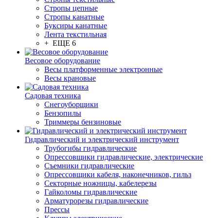
Стропы цепные
Стропы канатные
Буксиры канатные
Лента текстильная
+ ЕЩЕ 6
Весовое оборудование
Весы платформенные электронные
Весы крановые
Садовая техника
Снегоуборщики
Бензопилы
Триммеры бензиновые
Гидравлический и электрический инструмент
Трубогибы гидравлические
Опрессовщики гидравлические, электрические
Съемники гидравлические
Опрессовщики кабеля, наконечников, гильз
Секторные ножницы, кабелерезы
Гайколомы гидравлические
Арматурорезы гидравлические
Прессы