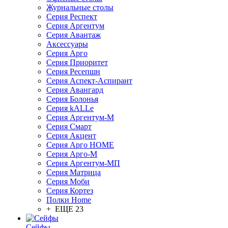
Журнальные столы
Серия Респект
Серия Аргентум
Серия Авантаж
Аксессуары
Серия Арго
Серия Приоритет
Серия Ресепшн
Серия Аспект-Аспирант
Серия Авангард
Серия Болонья
Серия kALLe
Серия Аргентум-М
Серия Смарт
Серия Акцент
Серия Арго HOME
Серия Арго-М
Серия Аргентум-МП
Серия Матрица
Серия Моби
Серия Кортез
Полки Home
+ ЕЩЕ 23
Сейфы