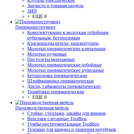
Клуппы электрические
Запчасти к товарам раздела
ЗИП
+ ЕЩЕ 8
Пневмоинструмент
Комплектующие к молоткам отбойным,
рубильным, бетоноломам
Краскораспылители, краскопульты
Молотки пневматические клепальные
Молотки пучковые
Пистолеты монтажные
Молотки пневматические отбойные
Молотки пневматические рубильные
Бетоноломы пневматические
Шлифмашинки пневматические
Дрели, гайковерты пневматические
Трамбовки пневматические
+ ЕЩЕ 8
Производственная мебель
Стойки, стеллажи, шкафы для ящиков
Верстаки слесарные Toollbox
Тумбы инструментальные Toollbox
Тележки для зарядки и хранения ноутбуков