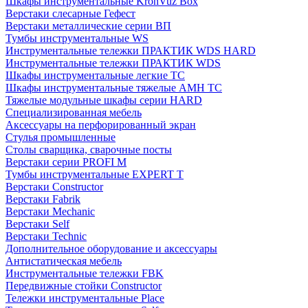
Шкафы инструментальные KronVuz Box
Верстаки слесарные Гефест
Верстаки металлические серии ВП
Тумбы инструментальные WS
Инструментальные тележки ПРАКТИК WDS HARD
Инструментальные тележки ПРАКТИК WDS
Шкафы инструментальные легкие ТС
Шкафы инструментальные тяжелые AMH TC
Тяжелые модульные шкафы серии HARD
Cпециализированная мебель
Аксессуары на перфорированный экран
Стулья промышленные
Столы сварщика, сварочные посты
Верстаки серии PROFI M
Тумбы инструментальные EXPERT T
Верстаки Constructor
Верстаки Fabrik
Верстаки Mechanic
Верстаки Self
Верстаки Technic
Дополнительное оборудование и аксессуары
Антистатическая мебель
Инструментальные тележки FBK
Передвижные стойки Constructor
Тележки инструментальные Place