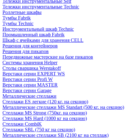
Тележки инструментальные Self
Тележки инструментальные Technic
Роллетные шкафы
Тумбы Fabrik
Тумбы Technic
Инструментальный шкаф Technic
Промышленный шкаф Fabrik
Шкаф с ячейками для хранения CELL
Решения для контейнеров
Решения для пикапов
Передвижные мастерские на базе пикапов
Системы хранения Helper
Столы сварщика Werstakoff
Верстаки серии EXPERT WS
Верстаки серии Profi W
Верстаки серии MASTER
Верстаки серии Garage
Металлические стеллажи
Стеллажи ES легкие (120 кг. на секцию)
Металлические стеллажи MS Standart (500 кг. на секцию)
Стеллажи MS Strong (750кг. на секцию)
Стеллажи MS Hard (1000 кг на секцию)
Стеллажи CombiK
Стеллажи SBL (750 кг на секцию)
Металлические стеллажи SB (2100 кг на стеллаж)