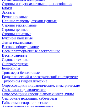
Стропы и грузозахватные приспособления
Блоки
Захваты
Ремни стяжные
Цепные талрепы, стяжки цепные
Стропы текстильные
Стропы цепные
Стропы канатные
Буксиры канатные
Лента текстильная
Весовое оборудование
Весы платформенные электронные
Весы крановые
Садовая техника
Снегоуборщики
Бензопилы
Триммеры бензиновые
Гидравлический и электрический инструмент
Трубогибы гидравлические
Опрессовщики гидравлические, электрические
Съемники гидравлические
Опрессовщики кабеля, наконечников, гильз
Секторные ножницы, кабелерезы
Гайколомы гидравлические
Арматурорезы гидравлические