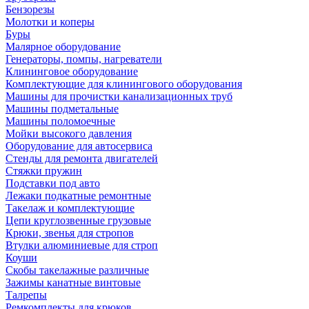
Бензорезы
Молотки и коперы
Буры
Малярное оборудование
Генераторы, помпы, нагреватели
Клининговое оборудование
Комплектующие для клинингового оборудования
Машины для прочистки канализационных труб
Машины подметальные
Машины поломоечные
Мойки высокого давления
Оборудование для автосервиса
Стенды для ремонта двигателей
Стяжки пружин
Подставки под авто
Лежаки подкатные ремонтные
Такелаж и комплектующие
Цепи круглозвенные грузовые
Крюки, звенья для стропов
Втулки алюминиевые для строп
Коуши
Скобы такелажные различные
Зажимы канатные винтовые
Талрепы
Ремкомплекты для крюков