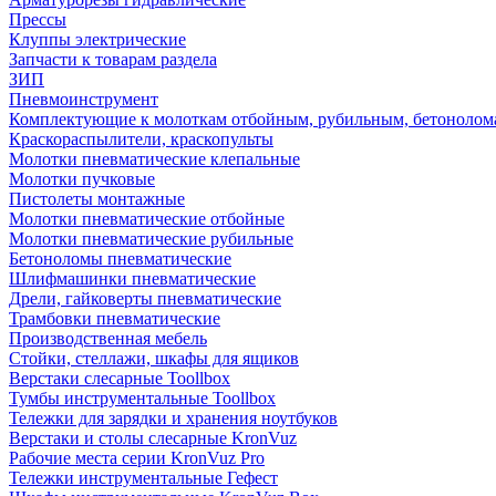
Прессы
Клуппы электрические
Запчасти к товарам раздела
ЗИП
Пневмоинструмент
Комплектующие к молоткам отбойным, рубильным, бетонолом
Краскораспылители, краскопульты
Молотки пневматические клепальные
Молотки пучковые
Пистолеты монтажные
Молотки пневматические отбойные
Молотки пневматические рубильные
Бетоноломы пневматические
Шлифмашинки пневматические
Дрели, гайковерты пневматические
Трамбовки пневматические
Производственная мебель
Стойки, стеллажи, шкафы для ящиков
Верстаки слесарные Toollbox
Тумбы инструментальные Toollbox
Тележки для зарядки и хранения ноутбуков
Верстаки и столы слесарные KronVuz
Рабочие места серии KronVuz Pro
Тележки инструментальные Гефест