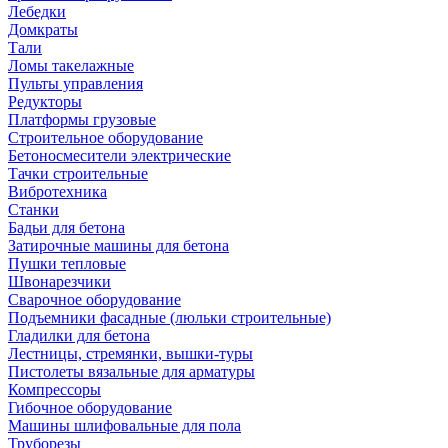
Лебедки
Домкраты
Тали
Ломы такелажные
Пульты управления
Редукторы
Платформы грузовые
Строительное оборудование
Бетоносмесители электрические
Тачки строительные
Вибротехника
Станки
Бадьи для бетона
Затирочные машины для бетона
Пушки тепловые
Швонарезчики
Сварочное оборудование
Подъемники фасадные (люльки строительные)
Гладилки для бетона
Лестницы, стремянки, вышки-туры
Пистолеты вязальные для арматуры
Компрессоры
Гибочное оборудование
Машины шлифовальные для пола
Труборезы