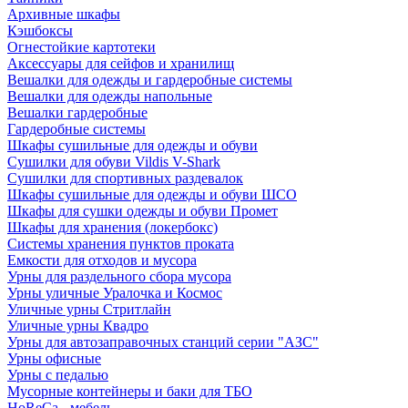
Архивные шкафы
Кэшбоксы
Огнестойкие картотеки
Аксессуары для сейфов и хранилищ
Вешалки для одежды и гардеробные системы
Вешалки для одежды напольные
Вешалки гардеробные
Гардеробные системы
Шкафы сушильные для одежды и обуви
Сушилки для обуви Vildis V-Shark
Сушилки для спортивных раздевалок
Шкафы сушильные для одежды и обуви ШСО
Шкафы для сушки одежды и обуви Промет
Шкафы для хранения (локербокс)
Системы хранения пунктов проката
Емкости для отходов и мусора
Урны для раздельного сбора мусора
Урны уличные Уралочка и Космос
Уличные урны Стритлайн
Уличные урны Квадро
Урны для автозаправочных станций серии "АЗС"
Урны офисные
Урны с педалью
Мусорные контейнеры и баки для ТБО
HoReCa - мебель