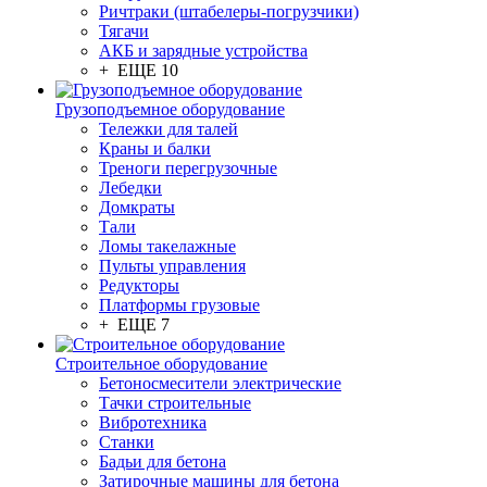
Ричтраки (штабелеры-погрузчики)
Тягачи
АКБ и зарядные устройства
+ ЕЩЕ 10
Грузоподъемное оборудование
Тележки для талей
Краны и балки
Треноги перегрузочные
Лебедки
Домкраты
Тали
Ломы такелажные
Пульты управления
Редукторы
Платформы грузовые
+ ЕЩЕ 7
Строительное оборудование
Бетоносмесители электрические
Тачки строительные
Вибротехника
Станки
Бадьи для бетона
Затирочные машины для бетона