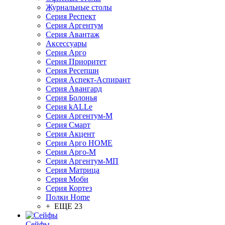
Журнальные столы
Серия Респект
Серия Аргентум
Серия Авантаж
Аксессуары
Серия Арго
Серия Приоритет
Серия Ресепшн
Серия Аспект-Аспирант
Серия Авангард
Серия Болонья
Серия kALLe
Серия Аргентум-М
Серия Смарт
Серия Акцент
Серия Арго HOME
Серия Арго-М
Серия Аргентум-МП
Серия Матрица
Серия Моби
Серия Кортез
Полки Home
+ ЕЩЕ 23
Сейфы