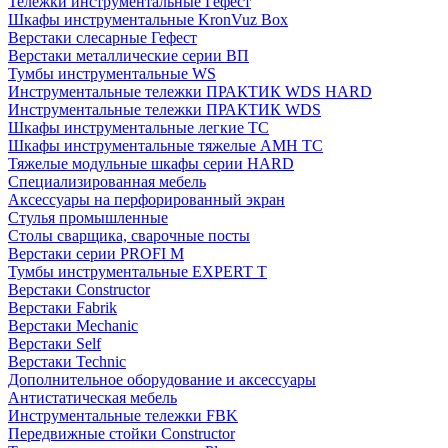
Тележки инструментальные Гефест
Шкафы инструментальные KronVuz Box
Верстаки слесарные Гефест
Верстаки металлические серии ВП
Тумбы инструментальные WS
Инструментальные тележки ПРАКТИК WDS HARD
Инструментальные тележки ПРАКТИК WDS
Шкафы инструментальные легкие ТС
Шкафы инструментальные тяжелые AMH TC
Тяжелые модульные шкафы серии HARD
Cпециализированная мебель
Аксессуары на перфорированный экран
Стулья промышленные
Столы сварщика, сварочные посты
Верстаки серии PROFI M
Тумбы инструментальные EXPERT T
Верстаки Constructor
Верстаки Fabrik
Верстаки Mechanic
Верстаки Self
Верстаки Technic
Дополнительное оборудование и аксессуары
Антистатическая мебель
Инструментальные тележки FBK
Передвижные стойки Constructor