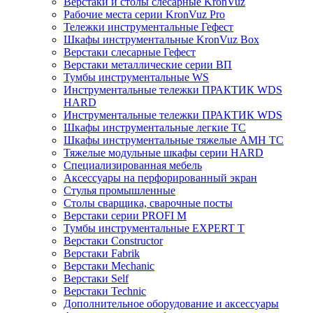
Верстаки и столы слесарные KronVuz
Рабочие места серии KronVuz Pro
Тележки инструментальные Гефест
Шкафы инструментальные KronVuz Box
Верстаки слесарные Гефест
Верстаки металлические серии ВП
Тумбы инструментальные WS
Инструментальные тележки ПРАКТИК WDS
HARD
Инструментальные тележки ПРАКТИК WDS
Шкафы инструментальные легкие ТС
Шкафы инструментальные тяжелые AMH TC
Тяжелые модульные шкафы серии HARD
Cпециализированная мебель
Аксессуары на перфорированный экран
Стулья промышленные
Столы сварщика, сварочные посты
Верстаки серии PROFI M
Тумбы инструментальные EXPERT T
Верстаки Constructor
Верстаки Fabrik
Верстаки Mechanic
Верстаки Self
Верстаки Technic
Дополнительное оборудование и аксессуары