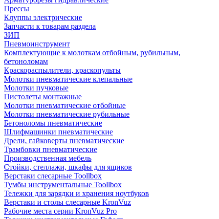
Прессы
Клуппы электрические
Запчасти к товарам раздела
ЗИП
Пневмоинструмент
Комплектующие к молоткам отбойным, рубильным,
бетоноломам
Краскораспылители, краскопульты
Молотки пневматические клепальные
Молотки пучковые
Пистолеты монтажные
Молотки пневматические отбойные
Молотки пневматические рубильные
Бетоноломы пневматические
Шлифмашинки пневматические
Дрели, гайковерты пневматические
Трамбовки пневматические
Производственная мебель
Стойки, стеллажи, шкафы для ящиков
Верстаки слесарные Toollbox
Тумбы инструментальные Toollbox
Тележки для зарядки и хранения ноутбуков
Верстаки и столы слесарные KronVuz
Рабочие места серии KronVuz Pro