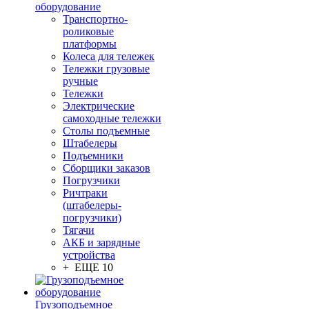
оборудование
Транспортно-
роликовые
платформы
Колеса для тележек
Тележки грузовые
ручные
Тележки
Электрические
самоходные тележки
Столы подъемные
Штабелеры
Подъемники
Сборщики заказов
Погрузчики
Ричтраки
(штабелеры-
погрузчики)
Тягачи
АКБ и зарядные
устройства
+ ЕЩЕ 10
Грузоподъемное