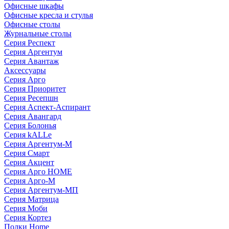
Офисные шкафы
Офисные кресла и стулья
Офисные столы
Журнальные столы
Серия Респект
Серия Аргентум
Серия Авантаж
Аксессуары
Серия Арго
Серия Приоритет
Серия Ресепшн
Серия Аспект-Аспирант
Серия Авангард
Серия Болонья
Серия kALLe
Серия Аргентум-М
Серия Смарт
Серия Акцент
Серия Арго HOME
Серия Арго-М
Серия Аргентум-МП
Серия Матрица
Серия Моби
Серия Кортез
Полки Home