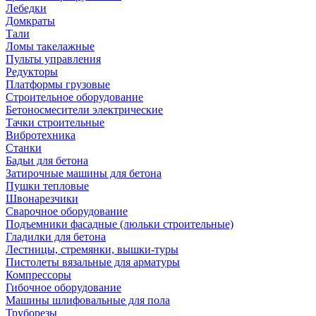
Лебедки
Домкраты
Тали
Ломы такелажные
Пульты управления
Редукторы
Платформы грузовые
Строительное оборудование
Бетоносмесители электрические
Тачки строительные
Вибротехника
Станки
Бадьи для бетона
Затирочные машины для бетона
Пушки тепловые
Швонарезчики
Сварочное оборудование
Подъемники фасадные (люльки строительные)
Гладилки для бетона
Лестницы, стремянки, вышки-туры
Пистолеты вязальные для арматуры
Компрессоры
Гибочное оборудование
Машины шлифовальные для пола
Труборезы