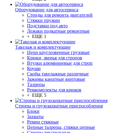
Оборудование для автосервиса
Стенды для ремонта двигателей
Стяжки пружин
Подставки под авто
Лежаки подкатные ремонтные
+ ЕЩЕ 1
Такелаж и комплектующие
Цепи круглозвенные грузовые
Крюки, звенья для стропов
Втулки алюминиевые для строп
Коуши
Скобы такелажные различные
Зажимы канатные винтовые
Талрепы
Ремкомплекты для крюков
+ ЕЩЕ 5
Стропы и грузозахватные приспособления
Блоки
Захваты
Ремни стяжные
Цепные талрепы, стяжки цепные
Стропы текстильные