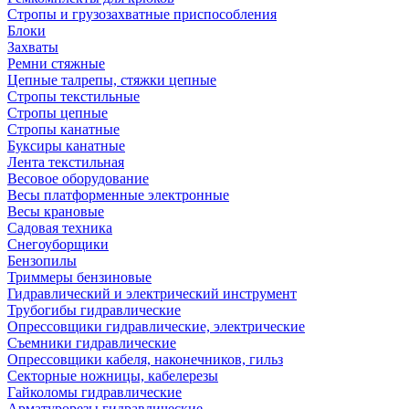
Стропы и грузозахватные приспособления
Блоки
Захваты
Ремни стяжные
Цепные талрепы, стяжки цепные
Стропы текстильные
Стропы цепные
Стропы канатные
Буксиры канатные
Лента текстильная
Весовое оборудование
Весы платформенные электронные
Весы крановые
Садовая техника
Снегоуборщики
Бензопилы
Триммеры бензиновые
Гидравлический и электрический инструмент
Трубогибы гидравлические
Опрессовщики гидравлические, электрические
Съемники гидравлические
Опрессовщики кабеля, наконечников, гильз
Секторные ножницы, кабелерезы
Гайколомы гидравлические
Арматурорезы гидравлические