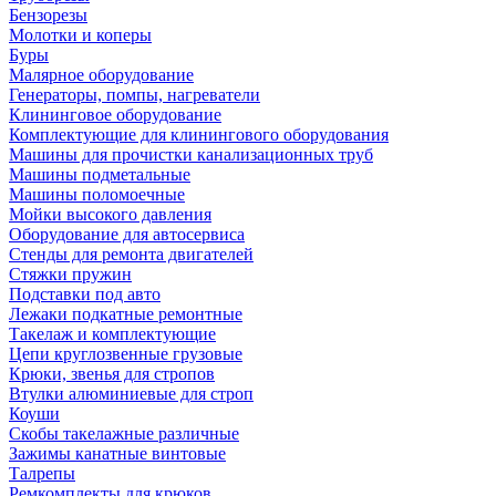
Бензорезы
Молотки и коперы
Буры
Малярное оборудование
Генераторы, помпы, нагреватели
Клининговое оборудование
Комплектующие для клинингового оборудования
Машины для прочистки канализационных труб
Машины подметальные
Машины поломоечные
Мойки высокого давления
Оборудование для автосервиса
Стенды для ремонта двигателей
Стяжки пружин
Подставки под авто
Лежаки подкатные ремонтные
Такелаж и комплектующие
Цепи круглозвенные грузовые
Крюки, звенья для стропов
Втулки алюминиевые для строп
Коуши
Скобы такелажные различные
Зажимы канатные винтовые
Талрепы
Ремкомплекты для крюков