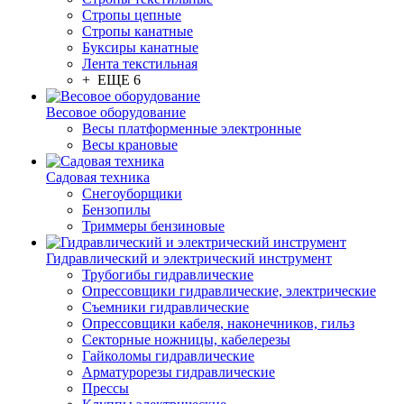
Стропы цепные
Стропы канатные
Буксиры канатные
Лента текстильная
+ ЕЩЕ 6
Весовое оборудование
Весы платформенные электронные
Весы крановые
Садовая техника
Снегоуборщики
Бензопилы
Триммеры бензиновые
Гидравлический и электрический инструмент
Трубогибы гидравлические
Опрессовщики гидравлические, электрические
Съемники гидравлические
Опрессовщики кабеля, наконечников, гильз
Секторные ножницы, кабелерезы
Гайколомы гидравлические
Арматурорезы гидравлические
Прессы