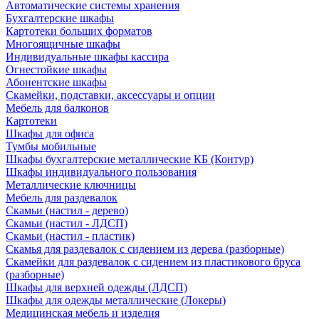
Автоматические системы хранения
Бухгалтерские шкафы
Картотеки больших форматов
Многоящичные шкафы
Индивидуальные шкафы кассира
Огнестойкие шкафы
Абонентские шкафы
Скамейки, подставки, аксессуары и опции
Мебель для балконов
Картотеки
Шкафы для офиса
Тумбы мобильные
Шкафы бухгалтерские металлические КБ (Контур)
Шкафы индивидуального пользования
Металлические ключницы
Мебель для раздевалок
Скамьи (настил - дерево)
Скамьи (настил - ЛДСП)
Скамьи (настил - пластик)
Скамья для раздевалок с сидением из дерева (разборные)
Скамейки для раздевалок с сидением из пластикового бруса
(разборные)
Шкафы для верхней одежды (ЛДСП)
Шкафы для одежды металлические (Локеры)
Медицинская мебель и изделия