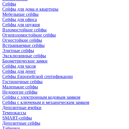
Сейфы
Сейфы для дома и квартиры
Мебельные сейфы
Сейфы для офиса
Сейфы для оружия
Взломостойкие сейфы
Огневзломостойкие сейфы
Огнестойкие сейфы
Встраиваемые сейфы
Элитные сейфы
Эксклюзивные сейфы
Биометрические замки
Сейфы для часов
Сейфы для денег
Сейфы Европейской сертификации
Гостиничные сейфы
Маленькие сейфы
Недорогие сейфы
Сейфы с электронным кодовым замком
Сейфы с ключевым и механическим замком
Депозитные ячейки
Темпокассы
SMART-сейфы
Депозитные сейфы
Тайники