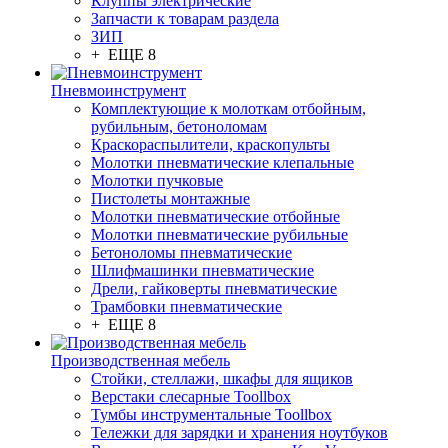
Клуппы электрические
Запчасти к товарам раздела
ЗИП
+ ЕЩЕ 8
Пневмоинструмент
Комплектующие к молоткам отбойным,
рубильным, бетоноломам
Краскораспылители, краскопульты
Молотки пневматические клепальные
Молотки пучковые
Пистолеты монтажные
Молотки пневматические отбойные
Молотки пневматические рубильные
Бетоноломы пневматические
Шлифмашинки пневматические
Дрели, гайковерты пневматические
Трамбовки пневматические
+ ЕЩЕ 8
Производственная мебель
Стойки, стеллажи, шкафы для ящиков
Верстаки слесарные Toollbox
Тумбы инструментальные Toollbox
Тележки для зарядки и хранения ноутбуков