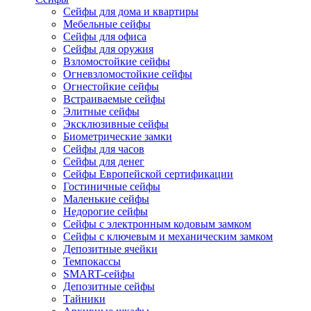
Сейфы для дома и квартиры
Мебельные сейфы
Сейфы для офиса
Сейфы для оружия
Взломостойкие сейфы
Огневзломостойкие сейфы
Огнестойкие сейфы
Встраиваемые сейфы
Элитные сейфы
Эксклюзивные сейфы
Биометрические замки
Сейфы для часов
Сейфы для денег
Сейфы Европейской сертификации
Гостиничные сейфы
Маленькие сейфы
Недорогие сейфы
Сейфы с электронным кодовым замком
Сейфы с ключевым и механическим замком
Депозитные ячейки
Темпокассы
SMART-сейфы
Депозитные сейфы
Тайники