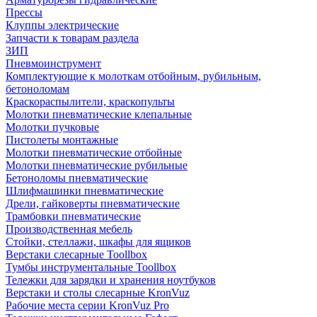
Прессы
Клуппы электрические
Запчасти к товарам раздела
ЗИП
Пневмоинструмент
Комплектующие к молоткам отбойным, рубильным,
бетоноломам
Краскораспылители, краскопульты
Молотки пневматические клепальные
Молотки пучковые
Пистолеты монтажные
Молотки пневматические отбойные
Молотки пневматические рубильные
Бетоноломы пневматические
Шлифмашинки пневматические
Дрели, гайковерты пневматические
Трамбовки пневматические
Производственная мебель
Стойки, стеллажи, шкафы для ящиков
Верстаки слесарные Toollbox
Тумбы инструментальные Toollbox
Тележки для зарядки и хранения ноутбуков
Верстаки и столы слесарные KronVuz
Рабочие места серии KronVuz Pro