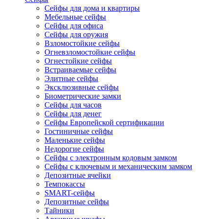
Сейфы для дома и квартиры
Мебельные сейфы
Сейфы для офиса
Сейфы для оружия
Взломостойкие сейфы
Огневзломостойкие сейфы
Огнестойкие сейфы
Встраиваемые сейфы
Элитные сейфы
Эксклюзивные сейфы
Биометрические замки
Сейфы для часов
Сейфы для денег
Сейфы Европейской сертификации
Гостиничные сейфы
Маленькие сейфы
Недорогие сейфы
Сейфы с электронным кодовым замком
Сейфы с ключевым и механическим замком
Депозитные ячейки
Темпокассы
SMART-сейфы
Депозитные сейфы
Тайники