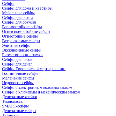
Сейфы
Сейфы для дома и квартиры
Мебельные сейфы
Сейфы для офиса
Сейфы для оружия
Взломостойкие сейфы
Огневзломостойкие сейфы
Огнестойкие сейфы
Встраиваемые сейфы
Элитные сейфы
Эксклюзивные сейфы
Биометрические замки
Сейфы для часов
Сейфы для денег
Сейфы Европейской сертификации
Гостиничные сейфы
Маленькие сейфы
Недорогие сейфы
Сейфы с электронным кодовым замком
Сейфы с ключевым и механическим замком
Депозитные ячейки
Темпокассы
SMART-сейфы
Депозитные сейфы
Тайники