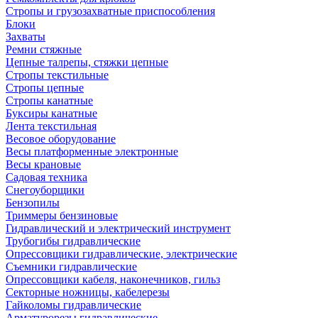
Стропы и грузозахватные приспособления
Блоки
Захваты
Ремни стяжные
Цепные талрепы, стяжки цепные
Стропы текстильные
Стропы цепные
Стропы канатные
Буксиры канатные
Лента текстильная
Весовое оборудование
Весы платформенные электронные
Весы крановые
Садовая техника
Снегоуборщики
Бензопилы
Триммеры бензиновые
Гидравлический и электрический инструмент
Трубогибы гидравлические
Опрессовщики гидравлические, электрические
Съемники гидравлические
Опрессовщики кабеля, наконечников, гильз
Секторные ножницы, кабелерезы
Гайколомы гидравлические
Арматурорезы гидравлические