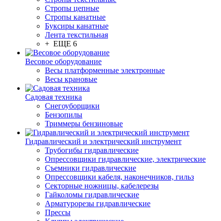
Стропы цепные
Стропы канатные
Буксиры канатные
Лента текстильная
+ ЕЩЕ 6
Весовое оборудование
Весы платформенные электронные
Весы крановые
Садовая техника
Снегоуборщики
Бензопилы
Триммеры бензиновые
Гидравлический и электрический инструмент
Трубогибы гидравлические
Опрессовщики гидравлические, электрические
Съемники гидравлические
Опрессовщики кабеля, наконечников, гильз
Секторные ножницы, кабелерезы
Гайколомы гидравлические
Арматурорезы гидравлические
Прессы