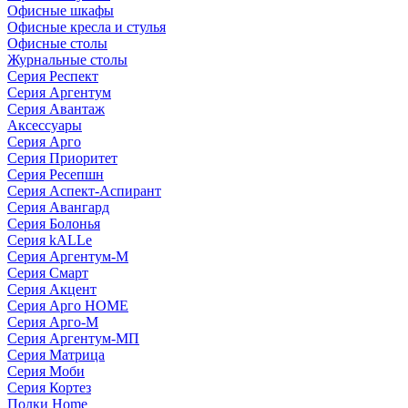
Офисные шкафы
Офисные кресла и стулья
Офисные столы
Журнальные столы
Серия Респект
Серия Аргентум
Серия Авантаж
Аксессуары
Серия Арго
Серия Приоритет
Серия Ресепшн
Серия Аспект-Аспирант
Серия Авангард
Серия Болонья
Серия kALLe
Серия Аргентум-М
Серия Смарт
Серия Акцент
Серия Арго HOME
Серия Арго-М
Серия Аргентум-МП
Серия Матрица
Серия Моби
Серия Кортез
Полки Home