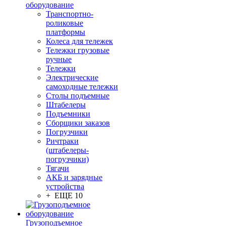
оборудование
Транспортно-
роликовые
платформы
Колеса для тележек
Тележки грузовые
ручные
Тележки
Электрические
самоходные тележки
Столы подъемные
Штабелеры
Подъемники
Сборщики заказов
Погрузчики
Ричтраки
(штабелеры-
погрузчики)
Тягачи
АКБ и зарядные
устройства
+ ЕЩЕ 10
Грузоподъемное