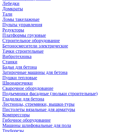
Лебедки
Домкраты
Тали
Ломы такелажные
Пульты управления
Редукторы
Платформы грузовые
Строительное оборудование
Бетоносмесители электрические
Тачки строительные
Вибротехника
Станки
Бадьи для бетона
Затирочные машины для бетона
Пушки тепловые
Швонарезчики
Сварочное оборудование
Подъемники фасадные (люльки строительные)
Гладилки для бетона
Лестницы, стремянки, вышки-туры
Пистолеты вязальные для арматуры
Компрессоры
Гибочное оборудование
Машины шлифовальные для пола
Труборезы