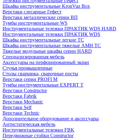
Тележки инструментальные Гефест
Шкафы инструментальные KronVuz Box
Верстаки слесарные Гефест
Верстаки металлические серии ВП
Тумбы инструментальные WS
Инструментальные тележки ПРАКТИК WDS HARD
Инструментальные тележки ПРАКТИК WDS
Шкафы инструментальные легкие ТС
Шкафы инструментальные тяжелые AMH TC
Тяжелые модульные шкафы серии HARD
Cпециализированная мебель
Аксессуары на перфорированный экран
Стулья промышленные
Столы сварщика, сварочные посты
Верстаки серии PROFI M
Тумбы инструментальные EXPERT T
Верстаки Constructor
Верстаки Fabrik
Верстаки Mechanic
Верстаки Self
Верстаки Technic
Дополнительное оборудование и аксессуары
Антистатическая мебель
Инструментальные тележки FBK
Передвижные стойки Constructor