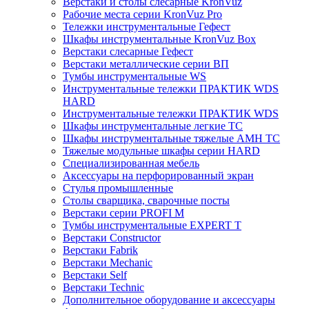
Верстаки и столы слесарные KronVuz
Рабочие места серии KronVuz Pro
Тележки инструментальные Гефест
Шкафы инструментальные KronVuz Box
Верстаки слесарные Гефест
Верстаки металлические серии ВП
Тумбы инструментальные WS
Инструментальные тележки ПРАКТИК WDS
HARD
Инструментальные тележки ПРАКТИК WDS
Шкафы инструментальные легкие ТС
Шкафы инструментальные тяжелые AMH TC
Тяжелые модульные шкафы серии HARD
Cпециализированная мебель
Аксессуары на перфорированный экран
Стулья промышленные
Столы сварщика, сварочные посты
Верстаки серии PROFI M
Тумбы инструментальные EXPERT T
Верстаки Constructor
Верстаки Fabrik
Верстаки Mechanic
Верстаки Self
Верстаки Technic
Дополнительное оборудование и аксессуары