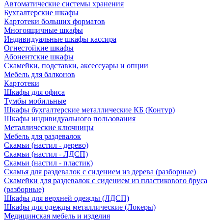
Автоматические системы хранения
Бухгалтерские шкафы
Картотеки больших форматов
Многоящичные шкафы
Индивидуальные шкафы кассира
Огнестойкие шкафы
Абонентские шкафы
Скамейки, подставки, аксессуары и опции
Мебель для балконов
Картотеки
Шкафы для офиса
Тумбы мобильные
Шкафы бухгалтерские металлические КБ (Контур)
Шкафы индивидуального пользования
Металлические ключницы
Мебель для раздевалок
Скамьи (настил - дерево)
Скамьи (настил - ЛДСП)
Скамьи (настил - пластик)
Скамья для раздевалок с сидением из дерева (разборные)
Скамейки для раздевалок с сидением из пластикового бруса
(разборные)
Шкафы для верхней одежды (ЛДСП)
Шкафы для одежды металлические (Локеры)
Медицинская мебель и изделия