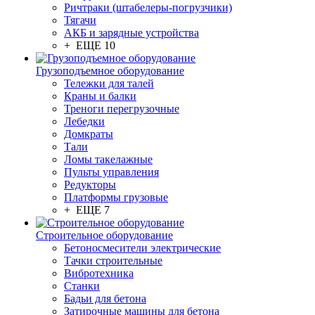
Ричтраки (штабелеры-погрузчики)
Тягачи
АКБ и зарядные устройства
+ ЕЩЕ 10
Грузоподъемное оборудование
Тележки для талей
Краны и балки
Треноги перегрузочные
Лебедки
Домкраты
Тали
Ломы такелажные
Пульты управления
Редукторы
Платформы грузовые
+ ЕЩЕ 7
Строительное оборудование
Бетоносмесители электрические
Тачки строительные
Вибротехника
Станки
Бадьи для бетона
Затирочные машины для бетона