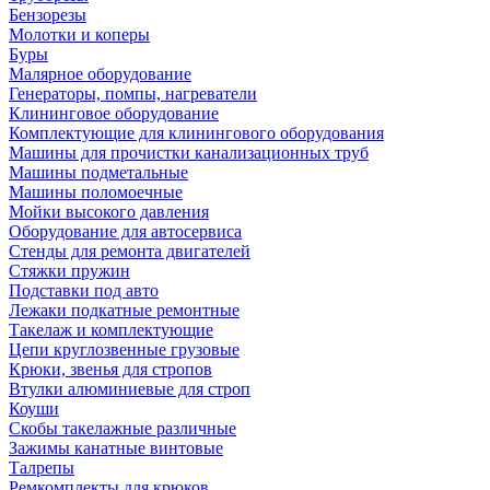
Бензорезы
Молотки и коперы
Буры
Малярное оборудование
Генераторы, помпы, нагреватели
Клининговое оборудование
Комплектующие для клинингового оборудования
Машины для прочистки канализационных труб
Машины подметальные
Машины поломоечные
Мойки высокого давления
Оборудование для автосервиса
Стенды для ремонта двигателей
Стяжки пружин
Подставки под авто
Лежаки подкатные ремонтные
Такелаж и комплектующие
Цепи круглозвенные грузовые
Крюки, звенья для стропов
Втулки алюминиевые для строп
Коуши
Скобы такелажные различные
Зажимы канатные винтовые
Талрепы
Ремкомплекты для крюков