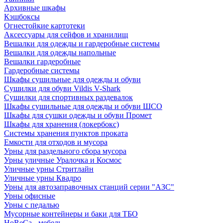
Архивные шкафы
Кэшбоксы
Огнестойкие картотеки
Аксессуары для сейфов и хранилищ
Вешалки для одежды и гардеробные системы
Вешалки для одежды напольные
Вешалки гардеробные
Гардеробные системы
Шкафы сушильные для одежды и обуви
Сушилки для обуви Vildis V-Shark
Сушилки для спортивных раздевалок
Шкафы сушильные для одежды и обуви ШСО
Шкафы для сушки одежды и обуви Промет
Шкафы для хранения (локербокс)
Системы хранения пунктов проката
Емкости для отходов и мусора
Урны для раздельного сбора мусора
Урны уличные Уралочка и Космос
Уличные урны Стритлайн
Уличные урны Квадро
Урны для автозаправочных станций серии "АЗС"
Урны офисные
Урны с педалью
Мусорные контейнеры и баки для ТБО
HoReCa - мебель