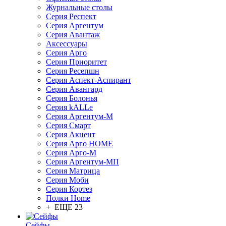
Журнальные столы
Серия Респект
Серия Аргентум
Серия Авантаж
Аксессуары
Серия Арго
Серия Приоритет
Серия Ресепшн
Серия Аспект-Аспирант
Серия Авангард
Серия Болонья
Серия kALLe
Серия Аргентум-М
Серия Смарт
Серия Акцент
Серия Арго HOME
Серия Арго-М
Серия Аргентум-МП
Серия Матрица
Серия Моби
Серия Кортез
Полки Home
+ ЕЩЕ 23
Сейфы