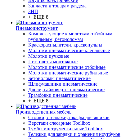
Клуппы электрические
Запчасти к товарам раздела
ЗИП
+ ЕЩЕ 8
Пневмоинструмент
Комплектующие к молоткам отбойным,
рубильным, бетоноломам
Краскораспылители, краскопульты
Молотки пневматические клепальные
Молотки пучковые
Пистолеты монтажные
Молотки пневматические отбойные
Молотки пневматические рубильные
Бетоноломы пневматические
Шлифмашинки пневматические
Дрели, гайковерты пневматические
Трамбовки пневматические
+ ЕЩЕ 8
Производственная мебель
Стойки, стеллажи, шкафы для ящиков
Верстаки слесарные Toollbox
Тумбы инструментальные Toollbox
Тележки для зарядки и хранения ноутбуков