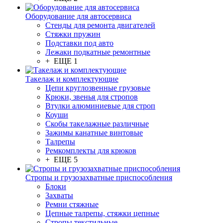
Оборудование для автосервиса
Стенды для ремонта двигателей
Стяжки пружин
Подставки под авто
Лежаки подкатные ремонтные
+ ЕЩЕ 1
Такелаж и комплектующие
Цепи круглозвенные грузовые
Крюки, звенья для стропов
Втулки алюминиевые для строп
Коуши
Скобы такелажные различные
Зажимы канатные винтовые
Талрепы
Ремкомплекты для крюков
+ ЕЩЕ 5
Стропы и грузозахватные приспособления
Блоки
Захваты
Ремни стяжные
Цепные талрепы, стяжки цепные
Стропы текстильные