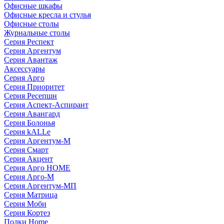
Офисные шкафы
Офисные кресла и стулья
Офисные столы
Журнальные столы
Серия Респект
Серия Аргентум
Серия Авантаж
Аксессуары
Серия Арго
Серия Приоритет
Серия Ресепшн
Серия Аспект-Аспирант
Серия Авангард
Серия Болонья
Серия kALLe
Серия Аргентум-М
Серия Смарт
Серия Акцент
Серия Арго HOME
Серия Арго-М
Серия Аргентум-МП
Серия Матрица
Серия Моби
Серия Кортез
Полки Home