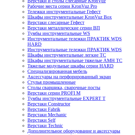
Верстаки и столы слесарные KronVuz
Рабочие места серии KronVuz Pro
Тележки инструментальные Гефест
Шкафы инструментальные KronVuz Box
Верстаки слесарные Гефест
Верстаки металлические серии ВП
Тумбы инструментальные WS
Инструментальные тележки ПРАКТИК WDS
HARD
Инструментальные тележки ПРАКТИК WDS
Шкафы инструментальные легкие ТС
Шкафы инструментальные тяжелые AMH TC
Тяжелые модульные шкафы серии HARD
Cпециализированная мебель
Аксессуары на перфорированный экран
Стулья промышленные
Столы сварщика, сварочные посты
Верстаки серии PROFI M
Тумбы инструментальные EXPERT T
Верстаки Constructor
Верстаки Fabrik
Верстаки Mechanic
Верстаки Self
Верстаки Technic
Дополнительное оборудование и аксессуары