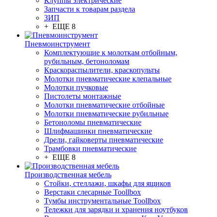
Клуппы электрические
Запчасти к товарам раздела
ЗИП
+ ЕЩЕ 8
Пневмоинструмент
Комплектующие к молоткам отбойным,
рубильным, бетоноломам
Краскораспылители, краскопульты
Молотки пневматические клепальные
Молотки пучковые
Пистолеты монтажные
Молотки пневматические отбойные
Молотки пневматические рубильные
Бетоноломы пневматические
Шлифмашинки пневматические
Дрели, гайковерты пневматические
Трамбовки пневматические
+ ЕЩЕ 8
Производственная мебель
Стойки, стеллажи, шкафы для ящиков
Верстаки слесарные Toollbox
Тумбы инструментальные Toollbox
Тележки для зарядки и хранения ноутбуков