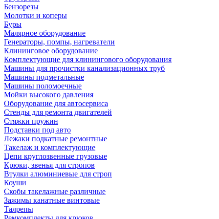
Бензорезы
Молотки и коперы
Буры
Малярное оборудование
Генераторы, помпы, нагреватели
Клининговое оборудование
Комплектующие для клинингового оборудования
Машины для прочистки канализационных труб
Машины подметальные
Машины поломоечные
Мойки высокого давления
Оборудование для автосервиса
Стенды для ремонта двигателей
Стяжки пружин
Подставки под авто
Лежаки подкатные ремонтные
Такелаж и комплектующие
Цепи круглозвенные грузовые
Крюки, звенья для стропов
Втулки алюминиевые для строп
Коуши
Скобы такелажные различные
Зажимы канатные винтовые
Талрепы
Ремкомплекты для крюков