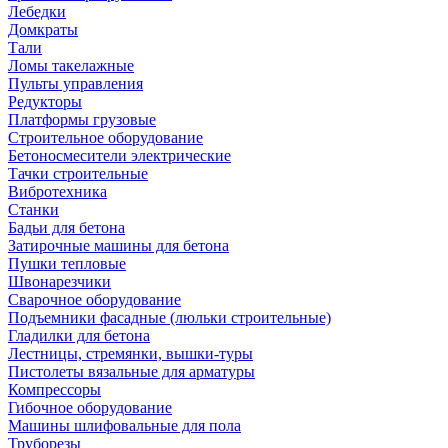
Лебедки
Домкраты
Тали
Ломы такелажные
Пульты управления
Редукторы
Платформы грузовые
Строительное оборудование
Бетоносмесители электрические
Тачки строительные
Вибротехника
Станки
Бадьи для бетона
Затирочные машины для бетона
Пушки тепловые
Швонарезчики
Сварочное оборудование
Подъемники фасадные (люльки строительные)
Гладилки для бетона
Лестницы, стремянки, вышки-туры
Пистолеты вязальные для арматуры
Компрессоры
Гибочное оборудование
Машины шлифовальные для пола
Труборезы