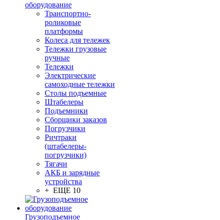
оборудование
Транспортно-
роликовые
платформы
Колеса для тележек
Тележки грузовые
ручные
Тележки
Электрические
самоходные тележки
Столы подъемные
Штабелеры
Подъемники
Сборщики заказов
Погрузчики
Ричтраки
(штабелеры-
погрузчики)
Тягачи
АКБ и зарядные
устройства
+ ЕЩЕ 10
Грузоподъемное