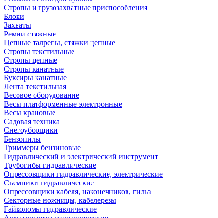
Стропы и грузозахватные приспособления
Блоки
Захваты
Ремни стяжные
Цепные талрепы, стяжки цепные
Стропы текстильные
Стропы цепные
Стропы канатные
Буксиры канатные
Лента текстильная
Весовое оборудование
Весы платформенные электронные
Весы крановые
Садовая техника
Снегоуборщики
Бензопилы
Триммеры бензиновые
Гидравлический и электрический инструмент
Трубогибы гидравлические
Опрессовщики гидравлические, электрические
Съемники гидравлические
Опрессовщики кабеля, наконечников, гильз
Секторные ножницы, кабелерезы
Гайколомы гидравлические
Арматурорезы гидравлические