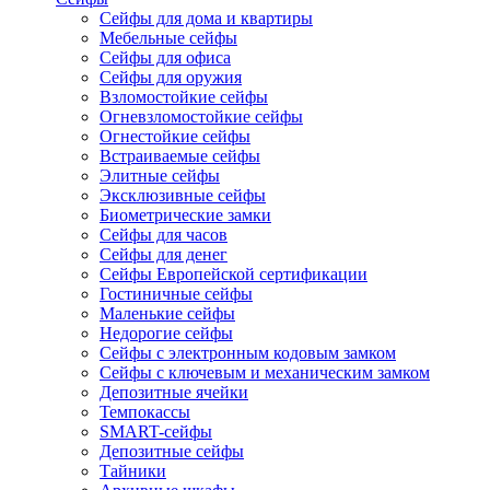
Сейфы для дома и квартиры
Мебельные сейфы
Сейфы для офиса
Сейфы для оружия
Взломостойкие сейфы
Огневзломостойкие сейфы
Огнестойкие сейфы
Встраиваемые сейфы
Элитные сейфы
Эксклюзивные сейфы
Биометрические замки
Сейфы для часов
Сейфы для денег
Сейфы Европейской сертификации
Гостиничные сейфы
Маленькие сейфы
Недорогие сейфы
Сейфы с электронным кодовым замком
Сейфы с ключевым и механическим замком
Депозитные ячейки
Темпокассы
SMART-сейфы
Депозитные сейфы
Тайники