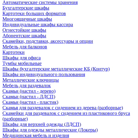
Автоматические системы хранения
Бухгалтерские шкафы
Картотеки больших форматов
Многоящичные шкафы
Индивидуальные шкафы кассира
Огнестойкие шкафы
Абонентские шкафы
Скамейки, подставки, аксессуары и опции
Мебель для балконов
Картотеки
Шкафы для офиса
Тумбы мобильные
Шкафы бухгалтерские металлические КБ (Контур)
Шкафы индивидуального пользования
Металлические ключницы
Мебель для раздевалок
Скамьи (настил - дерево)
Скамьи (настил - ЛДСП)
Скамьи (настил - пластик)
Скамья для раздевалок с сидением из дерева (разборные)
Скамейки для раздевалок с сидением из пластикового бруса
(разборные)
Шкафы для верхней одежды (ЛДСП)
Шкафы для одежды металлические (Локеры)
Медицинская мебель и изделия