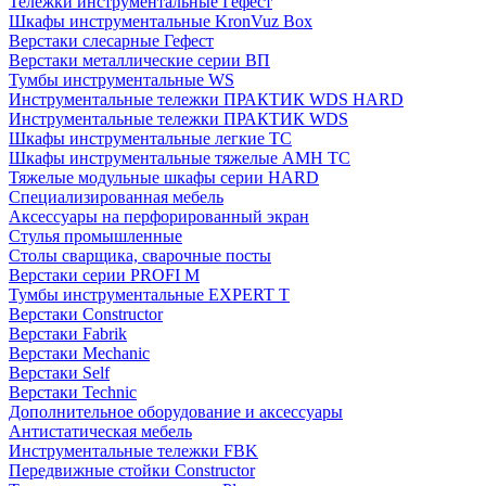
Тележки инструментальные Гефест
Шкафы инструментальные KronVuz Box
Верстаки слесарные Гефест
Верстаки металлические серии ВП
Тумбы инструментальные WS
Инструментальные тележки ПРАКТИК WDS HARD
Инструментальные тележки ПРАКТИК WDS
Шкафы инструментальные легкие ТС
Шкафы инструментальные тяжелые AMH TC
Тяжелые модульные шкафы серии HARD
Cпециализированная мебель
Аксессуары на перфорированный экран
Стулья промышленные
Столы сварщика, сварочные посты
Верстаки серии PROFI M
Тумбы инструментальные EXPERT T
Верстаки Constructor
Верстаки Fabrik
Верстаки Mechanic
Верстаки Self
Верстаки Technic
Дополнительное оборудование и аксессуары
Антистатическая мебель
Инструментальные тележки FBK
Передвижные стойки Constructor