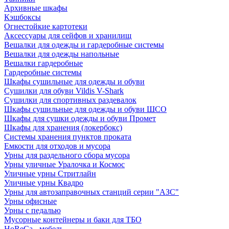
Архивные шкафы
Кэшбоксы
Огнестойкие картотеки
Аксессуары для сейфов и хранилищ
Вешалки для одежды и гардеробные системы
Вешалки для одежды напольные
Вешалки гардеробные
Гардеробные системы
Шкафы сушильные для одежды и обуви
Сушилки для обуви Vildis V-Shark
Сушилки для спортивных раздевалок
Шкафы сушильные для одежды и обуви ШСО
Шкафы для сушки одежды и обуви Промет
Шкафы для хранения (локербокс)
Системы хранения пунктов проката
Емкости для отходов и мусора
Урны для раздельного сбора мусора
Урны уличные Уралочка и Космос
Уличные урны Стритлайн
Уличные урны Квадро
Урны для автозаправочных станций серии "АЗС"
Урны офисные
Урны с педалью
Мусорные контейнеры и баки для ТБО
HoReCa - мебель