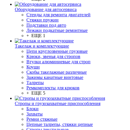
Оборудование для автосервиса
Стенды для ремонта двигателей
Стяжки пружин
Подставки под авто
Лежаки подкатные ремонтные
+ ЕЩЕ 1
Такелаж и комплектующие
Цепи круглозвенные грузовые
Крюки, звенья для стропов
Втулки алюминиевые для строп
Коуши
Скобы такелажные различные
Зажимы канатные винтовые
Талрепы
Ремкомплекты для крюков
+ ЕЩЕ 5
Стропы и грузозахватные приспособления
Блоки
Захваты
Ремни стяжные
Цепные талрепы, стяжки цепные
Стропы текстильные