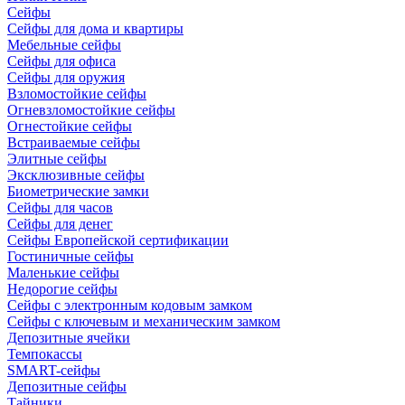
Сейфы
Сейфы для дома и квартиры
Мебельные сейфы
Сейфы для офиса
Сейфы для оружия
Взломостойкие сейфы
Огневзломостойкие сейфы
Огнестойкие сейфы
Встраиваемые сейфы
Элитные сейфы
Эксклюзивные сейфы
Биометрические замки
Сейфы для часов
Сейфы для денег
Сейфы Европейской сертификации
Гостиничные сейфы
Маленькие сейфы
Недорогие сейфы
Сейфы с электронным кодовым замком
Сейфы с ключевым и механическим замком
Депозитные ячейки
Темпокассы
SMART-сейфы
Депозитные сейфы
Тайники