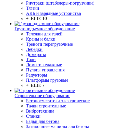
Ричтраки (штабелеры-погрузчики)
Тягачи
АКБ и зарядные устройства
+ ЕЩЕ 10
Грузоподъемное оборудование
Тележки для талей
Краны и балки
Треноги перегрузочные
Лебедки
Домкраты
Тали
Ломы такелажные
Пульты управления
Редукторы
Платформы грузовые
+ ЕЩЕ 7
Строительное оборудование
Бетоносмесители электрические
Тачки строительные
Вибротехника
Станки
Бадьи для бетона
Затирочные машины для бетона