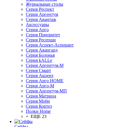
Журнальные столы
Серия Респект
Серия Аргентум
Серия Авантаж
Аксессуары
Серия Арго
Серия Приоритет
Серия Ресепшн
Серия Аспект-Аспирант
Серия Авангард
Серия Болонья
Серия kALLe
Серия Аргентум-М
Серия Смарт
Серия Акцент
Серия Арго HOME
Серия Арго-М
Серия Аргентум-МП
Серия Матрица
Серия Моби
Серия Кортез
Полки Home
+ ЕЩЕ 23
Сейфы