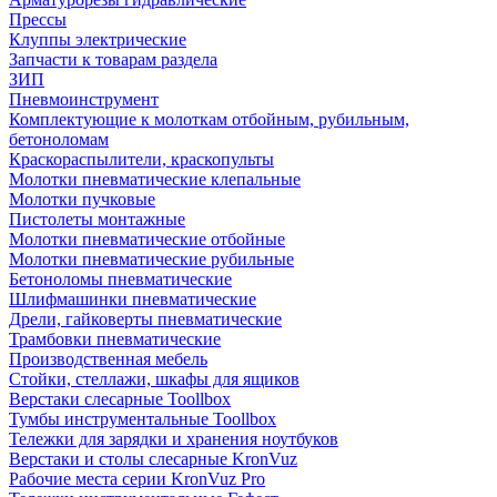
Прессы
Клуппы электрические
Запчасти к товарам раздела
ЗИП
Пневмоинструмент
Комплектующие к молоткам отбойным, рубильным,
бетоноломам
Краскораспылители, краскопульты
Молотки пневматические клепальные
Молотки пучковые
Пистолеты монтажные
Молотки пневматические отбойные
Молотки пневматические рубильные
Бетоноломы пневматические
Шлифмашинки пневматические
Дрели, гайковерты пневматические
Трамбовки пневматические
Производственная мебель
Стойки, стеллажи, шкафы для ящиков
Верстаки слесарные Toollbox
Тумбы инструментальные Toollbox
Тележки для зарядки и хранения ноутбуков
Верстаки и столы слесарные KronVuz
Рабочие места серии KronVuz Pro