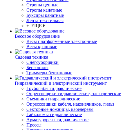
Стропы цепные
Стропы канатные
Буксиры канатные
Лента текстильная
+ ЕЩЕ 6
Весовое оборудование
Весы платформенные электронные
Весы крановые
Садовая техника
Снегоуборщики
Бензопилы
Триммеры бензиновые
Гидравлический и электрический инструмент
Трубогибы гидравлические
Опрессовщики гидравлические, электрические
Съемники гидравлические
Опрессовщики кабеля, наконечников, гильз
Секторные ножницы, кабелерезы
Гайколомы гидравлические
Арматурорезы гидравлические
Прессы