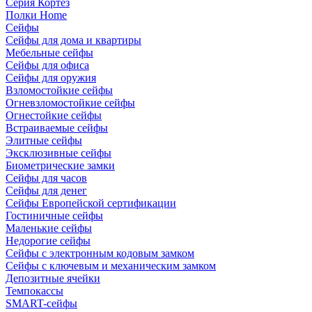
Серия Кортез
Полки Home
Сейфы
Сейфы для дома и квартиры
Мебельные сейфы
Сейфы для офиса
Сейфы для оружия
Взломостойкие сейфы
Огневзломостойкие сейфы
Огнестойкие сейфы
Встраиваемые сейфы
Элитные сейфы
Эксклюзивные сейфы
Биометрические замки
Сейфы для часов
Сейфы для денег
Сейфы Европейской сертификации
Гостиничные сейфы
Маленькие сейфы
Недорогие сейфы
Сейфы с электронным кодовым замком
Сейфы с ключевым и механическим замком
Депозитные ячейки
Темпокассы
SMART-сейфы