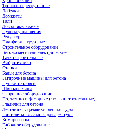
Краны и балки
Треноги перегрузочные
Лебедки
Домкраты
Тали
Ломы такелажные
Пульты управления
Редукторы
Платформы грузовые
Строительное оборудование
Бетоносмесители электрические
Тачки строительные
Вибротехника
Станки
Бадьи для бетона
Затирочные машины для бетона
Пушки тепловые
Швонарезчики
Сварочное оборудование
Подъемники фасадные (люльки строительные)
Гладилки для бетона
Лестницы, стремянки, вышки-туры
Пистолеты вязальные для арматуры
Компрессоры
Гибочное оборудование