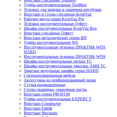
Верстаки слесарные Toollbox
Тумбы инструментальные Toollbox
Тележки для зарядки и хранения ноутбуков
Верстаки и столы слесарные KronVuz
Рабочие места серии KronVuz Pro
Тележки инструментальные Гефест
Шкафы инструментальные KronVuz Box
Верстаки слесарные Гефест
Верстаки металлические серии ВП
Тумбы инструментальные WS
Инструментальные тележки ПРАКТИК WDS
HARD
Инструментальные тележки ПРАКТИК WDS
Шкафы инструментальные легкие ТС
Шкафы инструментальные тяжелые AMH TC
Тяжелые модульные шкафы серии HARD
Cпециализированная мебель
Аксессуары на перфорированный экран
Стулья промышленные
Столы сварщика, сварочные посты
Верстаки серии PROFI M
Тумбы инструментальные EXPERT T
Верстаки Constructor
Верстаки Fabrik
Верстаки Mechanic