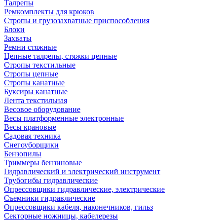
Талрепы
Ремкомплекты для крюков
Стропы и грузозахватные приспособления
Блоки
Захваты
Ремни стяжные
Цепные талрепы, стяжки цепные
Стропы текстильные
Стропы цепные
Стропы канатные
Буксиры канатные
Лента текстильная
Весовое оборудование
Весы платформенные электронные
Весы крановые
Садовая техника
Снегоуборщики
Бензопилы
Триммеры бензиновые
Гидравлический и электрический инструмент
Трубогибы гидравлические
Опрессовщики гидравлические, электрические
Съемники гидравлические
Опрессовщики кабеля, наконечников, гильз
Секторные ножницы, кабелерезы