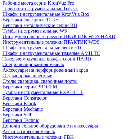
Рабочие места серии KronVuz Pro
Тележки инструментальные Гефест
Шкафы инструментальные KronVuz Box
Верстаки слесарные Гефест
Верстаки металлические серии ВП
Тумбы инструментальные WS
Инструментальные тележки ПРАКТИК WDS HARD
Инструментальные тележки ПРАКТИК WDS
Шкафы инструментальные легкие ТС
Шкафы инструментальные тяжелые AMH TC
Тяжелые модульные шкафы серии HARD
Cпециализированная мебель
Аксессуары на перфорированный экран
Стулья промышленные
Столы сварщика, сварочные посты
Верстаки серии PROFI M
Тумбы инструментальные EXPERT T
Верстаки Constructor
Верстаки Fabrik
Верстаки Mechanic
Верстаки Self
Верстаки Technic
Дополнительное оборудование и аксессуары
Антистатическая мебель
Инструментальные тележки FBK