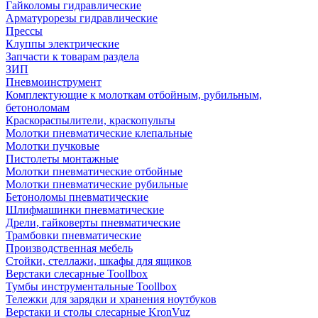
Гайколомы гидравлические
Арматурорезы гидравлические
Прессы
Клуппы электрические
Запчасти к товарам раздела
ЗИП
Пневмоинструмент
Комплектующие к молоткам отбойным, рубильным,
бетоноломам
Краскораспылители, краскопульты
Молотки пневматические клепальные
Молотки пучковые
Пистолеты монтажные
Молотки пневматические отбойные
Молотки пневматические рубильные
Бетоноломы пневматические
Шлифмашинки пневматические
Дрели, гайковерты пневматические
Трамбовки пневматические
Производственная мебель
Стойки, стеллажи, шкафы для ящиков
Верстаки слесарные Toollbox
Тумбы инструментальные Toollbox
Тележки для зарядки и хранения ноутбуков
Верстаки и столы слесарные KronVuz