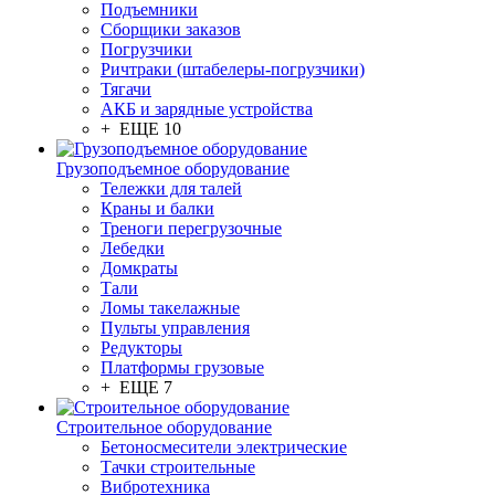
Подъемники
Сборщики заказов
Погрузчики
Ричтраки (штабелеры-погрузчики)
Тягачи
АКБ и зарядные устройства
+ ЕЩЕ 10
Грузоподъемное оборудование
Тележки для талей
Краны и балки
Треноги перегрузочные
Лебедки
Домкраты
Тали
Ломы такелажные
Пульты управления
Редукторы
Платформы грузовые
+ ЕЩЕ 7
Строительное оборудование
Бетоносмесители электрические
Тачки строительные
Вибротехника