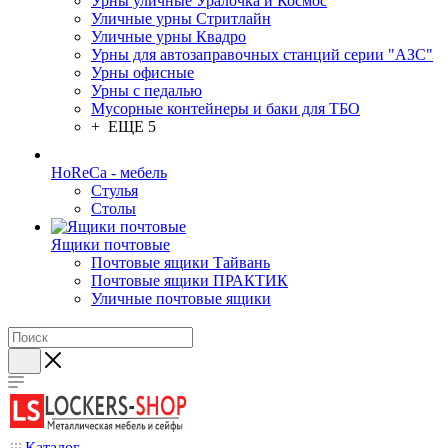
Урны уличные Уралочка и Космос
Уличные урны Стритлайн
Уличные урны Квадро
Урны для автозаправочных станций серии "АЗС"
Урны офисные
Урны с педалью
Мусорные контейнеры и баки для ТБО
+ ЕЩЕ 5
HoReCa - мебель
Стулья
Столы
Ящики почтовые
Почтовые ящики Тайвань
Почтовые ящики ПРАКТИК
Уличные почтовые ящики
Каталог