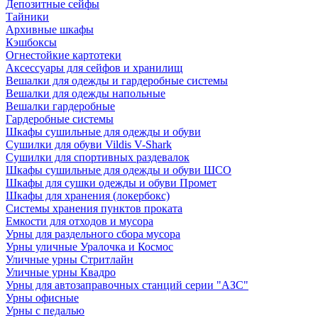
Депозитные сейфы
Тайники
Архивные шкафы
Кэшбоксы
Огнестойкие картотеки
Аксессуары для сейфов и хранилищ
Вешалки для одежды и гардеробные системы
Вешалки для одежды напольные
Вешалки гардеробные
Гардеробные системы
Шкафы сушильные для одежды и обуви
Сушилки для обуви Vildis V-Shark
Сушилки для спортивных раздевалок
Шкафы сушильные для одежды и обуви ШСО
Шкафы для сушки одежды и обуви Промет
Шкафы для хранения (локербокс)
Системы хранения пунктов проката
Емкости для отходов и мусора
Урны для раздельного сбора мусора
Урны уличные Уралочка и Космос
Уличные урны Стритлайн
Уличные урны Квадро
Урны для автозаправочных станций серии "АЗС"
Урны офисные
Урны с педалью