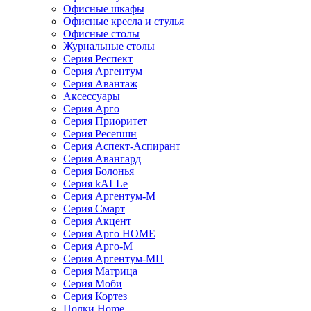
Офисные шкафы
Офисные кресла и стулья
Офисные столы
Журнальные столы
Серия Респект
Серия Аргентум
Серия Авантаж
Аксессуары
Серия Арго
Серия Приоритет
Серия Ресепшн
Серия Аспект-Аспирант
Серия Авангард
Серия Болонья
Серия kALLe
Серия Аргентум-М
Серия Смарт
Серия Акцент
Серия Арго HOME
Серия Арго-М
Серия Аргентум-МП
Серия Матрица
Серия Моби
Серия Кортез
Полки Home