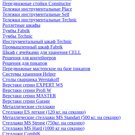
Передвижные стойки Constructor
Тележки инструментальные Place
Тележки инструментальные Self
Тележки инструментальные Technic
Роллетные шкафы
Тумбы Fabrik
Тумбы Technic
Инструментальный шкаф Technic
Промышленный шкаф Fabrik
Шкаф с ячейками для хранения CELL
Решения для контейнеров
Решения для пикапов
Передвижные мастерские на базе пикапов
Системы хранения Helper
Столы сварщика Werstakoff
Верстаки серии EXPERT WS
Верстаки серии Profi W
Верстаки серии MASTER
Верстаки серии Garage
Металлические стеллажи
Стеллажи ES легкие (120 кг. на секцию)
Металлические стеллажи MS Standart (500 кг. на секцию)
Стеллажи MS Strong (750кг. на секцию)
Стеллажи MS Hard (1000 кг на секцию)
Стеллажи CombiK