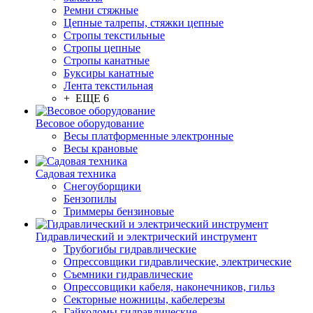
Ремни стяжные
Цепные талрепы, стяжки цепные
Стропы текстильные
Стропы цепные
Стропы канатные
Буксиры канатные
Лента текстильная
+ ЕЩЕ 6
Весовое оборудование
Весы платформенные электронные
Весы крановые
Садовая техника
Снегоуборщики
Бензопилы
Триммеры бензиновые
Гидравлический и электрический инструмент
Трубогибы гидравлические
Опрессовщики гидравлические, электрические
Съемники гидравлические
Опрессовщики кабеля, наконечников, гильз
Секторные ножницы, кабелерезы
Гайколомы гидравлические