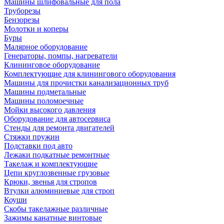
Машины шлифовальные для пола
Труборезы
Бензорезы
Молотки и коперы
Буры
Малярное оборудование
Генераторы, помпы, нагреватели
Клининговое оборудование
Комплектующие для клинингового оборудования
Машины для прочистки канализационных труб
Машины подметальные
Машины поломоечные
Мойки высокого давления
Оборудование для автосервиса
Стенды для ремонта двигателей
Стяжки пружин
Подставки под авто
Лежаки подкатные ремонтные
Такелаж и комплектующие
Цепи круглозвенные грузовые
Крюки, звенья для стропов
Втулки алюминиевые для строп
Коуши
Скобы такелажные различные
Зажимы канатные винтовые