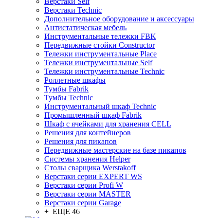
Верстаки Self
Верстаки Technic
Дополнительное оборудование и аксессуары
Антистатическая мебель
Инструментальные тележки FBK
Передвижные стойки Constructor
Тележки инструментальные Place
Тележки инструментальные Self
Тележки инструментальные Technic
Роллетные шкафы
Тумбы Fabrik
Тумбы Technic
Инструментальный шкаф Technic
Промышленный шкаф Fabrik
Шкаф с ячейками для хранения CELL
Решения для контейнеров
Решения для пикапов
Передвижные мастерские на базе пикапов
Системы хранения Helper
Столы сварщика Werstakoff
Верстаки серии EXPERT WS
Верстаки серии Profi W
Верстаки серии MASTER
Верстаки серии Garage
+ ЕЩЕ 46