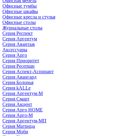
Офисная мебель
Офисные тумбы
Офисные шкафы
Офисные кресла и стулья
Офисные столы
Журнальные столы
Серия Респект
Серия Аргентум
Серия Авантаж
Аксессуары
Серия Арго
Серия Приоритет
Серия Ресепшн
Серия Аспект-Аспирант
Серия Авангард
Серия Болонья
Серия kALLe
Серия Аргентум-М
Серия Смарт
Серия Акцент
Серия Арго HOME
Серия Арго-М
Серия Аргентум-МП
Серия Матрица
Серия Моби