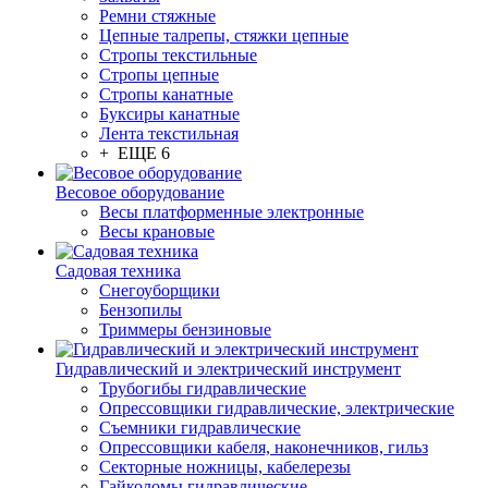
Ремни стяжные
Цепные талрепы, стяжки цепные
Стропы текстильные
Стропы цепные
Стропы канатные
Буксиры канатные
Лента текстильная
+ ЕЩЕ 6
Весовое оборудование
Весы платформенные электронные
Весы крановые
Садовая техника
Снегоуборщики
Бензопилы
Триммеры бензиновые
Гидравлический и электрический инструмент
Трубогибы гидравлические
Опрессовщики гидравлические, электрические
Съемники гидравлические
Опрессовщики кабеля, наконечников, гильз
Секторные ножницы, кабелерезы
Гайколомы гидравлические