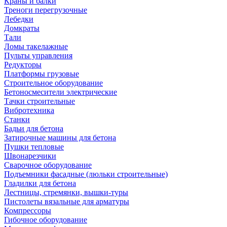
Краны и балки
Треноги перегрузочные
Лебедки
Домкраты
Тали
Ломы такелажные
Пульты управления
Редукторы
Платформы грузовые
Строительное оборудование
Бетоносмесители электрические
Тачки строительные
Вибротехника
Станки
Бадьи для бетона
Затирочные машины для бетона
Пушки тепловые
Швонарезчики
Сварочное оборудование
Подъемники фасадные (люльки строительные)
Гладилки для бетона
Лестницы, стремянки, вышки-туры
Пистолеты вязальные для арматуры
Компрессоры
Гибочное оборудование