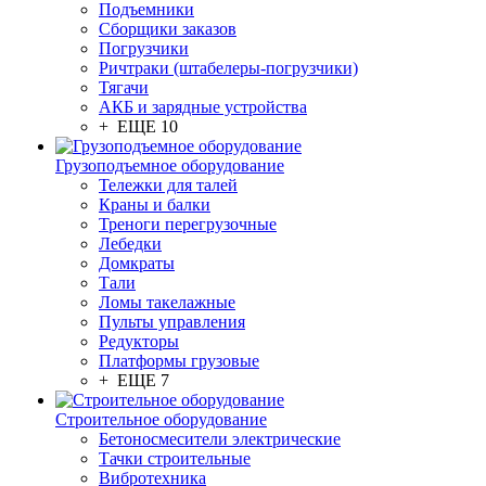
Подъемники
Сборщики заказов
Погрузчики
Ричтраки (штабелеры-погрузчики)
Тягачи
АКБ и зарядные устройства
+ ЕЩЕ 10
Грузоподъемное оборудование
Тележки для талей
Краны и балки
Треноги перегрузочные
Лебедки
Домкраты
Тали
Ломы такелажные
Пульты управления
Редукторы
Платформы грузовые
+ ЕЩЕ 7
Строительное оборудование
Бетоносмесители электрические
Тачки строительные
Вибротехника