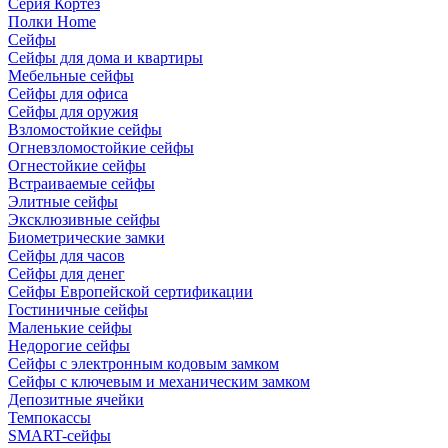
Серия Кортез
Полки Home
Сейфы
Сейфы для дома и квартиры
Мебельные сейфы
Сейфы для офиса
Сейфы для оружия
Взломостойкие сейфы
Огневзломостойкие сейфы
Огнестойкие сейфы
Встраиваемые сейфы
Элитные сейфы
Эксклюзивные сейфы
Биометрические замки
Сейфы для часов
Сейфы для денег
Сейфы Европейской сертификации
Гостиничные сейфы
Маленькие сейфы
Недорогие сейфы
Сейфы с электронным кодовым замком
Сейфы с ключевым и механическим замком
Депозитные ячейки
Темпокассы
SMART-сейфы