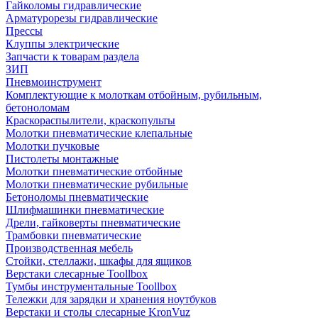
Гайколомы гидравлические
Арматурорезы гидравлические
Прессы
Клуппы электрические
Запчасти к товарам раздела
ЗИП
Пневмоинструмент
Комплектующие к молоткам отбойным, рубильным,
бетоноломам
Краскораспылители, краскопульты
Молотки пневматические клепальные
Молотки пучковые
Пистолеты монтажные
Молотки пневматические отбойные
Молотки пневматические рубильные
Бетоноломы пневматические
Шлифмашинки пневматические
Дрели, гайковерты пневматические
Трамбовки пневматические
Производственная мебель
Стойки, стеллажи, шкафы для ящиков
Верстаки слесарные Toollbox
Тумбы инструментальные Toollbox
Тележки для зарядки и хранения ноутбуков
Верстаки и столы слесарные KronVuz