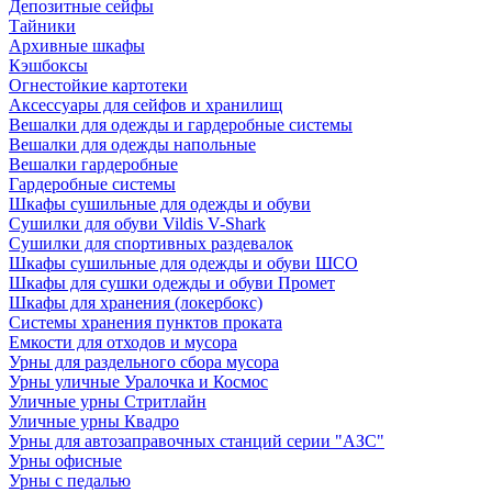
Депозитные сейфы
Тайники
Архивные шкафы
Кэшбоксы
Огнестойкие картотеки
Аксессуары для сейфов и хранилищ
Вешалки для одежды и гардеробные системы
Вешалки для одежды напольные
Вешалки гардеробные
Гардеробные системы
Шкафы сушильные для одежды и обуви
Сушилки для обуви Vildis V-Shark
Сушилки для спортивных раздевалок
Шкафы сушильные для одежды и обуви ШСО
Шкафы для сушки одежды и обуви Промет
Шкафы для хранения (локербокс)
Системы хранения пунктов проката
Емкости для отходов и мусора
Урны для раздельного сбора мусора
Урны уличные Уралочка и Космос
Уличные урны Стритлайн
Уличные урны Квадро
Урны для автозаправочных станций серии "АЗС"
Урны офисные
Урны с педалью