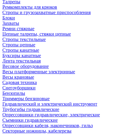
Талрепы
Ремкомплекты для крюков
Стропы и грузозахватные приспособления
Блоки
Захваты
Ремни стяжные
Цепные талрепы, стяжки цепные
Стропы текстильные
Стропы цепные
Стропы канатные
Буксиры канатные
Лента текстильная
Весовое оборудование
Весы платформенные электронные
Весы крановые
Садовая техника
Снегоуборщики
Бензопилы
Триммеры бензиновые
Гидравлический и электрический инструмент
Трубогибы гидравлические
Опрессовщики гидравлические, электрические
Съемники гидравлические
Опрессовщики кабеля, наконечников, гильз
Секторные ножницы, кабелерезы