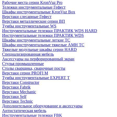
Рабочие места серии KronVuz Pro
Тележки инструментальные Гефест
Шкафы инструментальные KronVuz Box
Верстаки слесарные Гефест
Верстаки металлические серии ВП
Тумбы инструментальные WS
Инструментальные тележки ПРАКТИК WDS HARD
Инструментальные тележки ПРАКТИК WDS
Шкафы инструментальные легкие ТС
Шкафы инструментальные тяжелые AMH TC
Тяжелые модульные шкафы серии HARD
Cпециализированная мебель
Аксессуары на перфорированный экран
Стулья промышленные
Столы сварщика, сварочные посты
Верстаки серии PROFI M
Тумбы инструментальные EXPERT T
Верстаки Constructor
Верстаки Fabrik
Верстаки Mechanic
Верстаки Self
Верстаки Technic
Дополнительное оборудование и аксессуары
Антистатическая мебель
Инструментальные тележки FBK