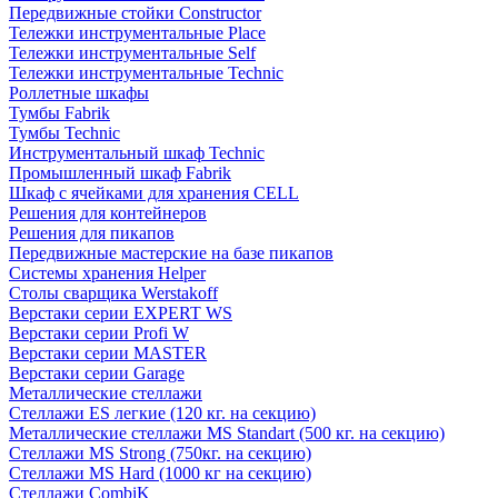
Передвижные стойки Constructor
Тележки инструментальные Place
Тележки инструментальные Self
Тележки инструментальные Technic
Роллетные шкафы
Тумбы Fabrik
Тумбы Technic
Инструментальный шкаф Technic
Промышленный шкаф Fabrik
Шкаф с ячейками для хранения CELL
Решения для контейнеров
Решения для пикапов
Передвижные мастерские на базе пикапов
Системы хранения Helper
Столы сварщика Werstakoff
Верстаки серии EXPERT WS
Верстаки серии Profi W
Верстаки серии MASTER
Верстаки серии Garage
Металлические стеллажи
Стеллажи ES легкие (120 кг. на секцию)
Металлические стеллажи MS Standart (500 кг. на секцию)
Стеллажи MS Strong (750кг. на секцию)
Стеллажи MS Hard (1000 кг на секцию)
Стеллажи CombiK