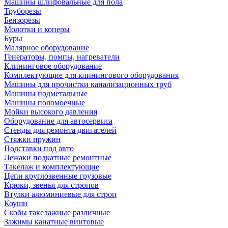
Машины шлифовальные для пола
Труборезы
Бензорезы
Молотки и коперы
Буры
Малярное оборудование
Генераторы, помпы, нагреватели
Клининговое оборудование
Комплектующие для клинингового оборудования
Машины для прочистки канализационных труб
Машины подметальные
Машины поломоечные
Мойки высокого давления
Оборудование для автосервиса
Стенды для ремонта двигателей
Стяжки пружин
Подставки под авто
Лежаки подкатные ремонтные
Такелаж и комплектующие
Цепи круглозвенные грузовые
Крюки, звенья для стропов
Втулки алюминиевые для строп
Коуши
Скобы такелажные различные
Зажимы канатные винтовые