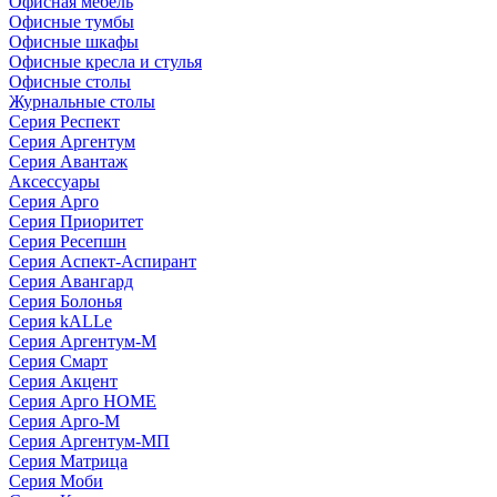
Офисная мебель
Офисные тумбы
Офисные шкафы
Офисные кресла и стулья
Офисные столы
Журнальные столы
Серия Респект
Серия Аргентум
Серия Авантаж
Аксессуары
Серия Арго
Серия Приоритет
Серия Ресепшн
Серия Аспект-Аспирант
Серия Авангард
Серия Болонья
Серия kALLe
Серия Аргентум-М
Серия Смарт
Серия Акцент
Серия Арго HOME
Серия Арго-М
Серия Аргентум-МП
Серия Матрица
Серия Моби