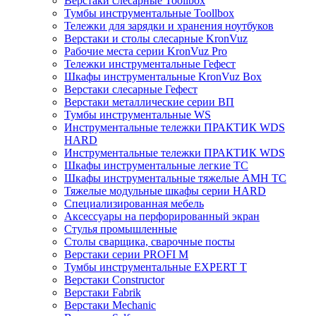
Верстаки слесарные Toollbox
Тумбы инструментальные Toollbox
Тележки для зарядки и хранения ноутбуков
Верстаки и столы слесарные KronVuz
Рабочие места серии KronVuz Pro
Тележки инструментальные Гефест
Шкафы инструментальные KronVuz Box
Верстаки слесарные Гефест
Верстаки металлические серии ВП
Тумбы инструментальные WS
Инструментальные тележки ПРАКТИК WDS
HARD
Инструментальные тележки ПРАКТИК WDS
Шкафы инструментальные легкие ТС
Шкафы инструментальные тяжелые AMH TC
Тяжелые модульные шкафы серии HARD
Cпециализированная мебель
Аксессуары на перфорированный экран
Стулья промышленные
Столы сварщика, сварочные посты
Верстаки серии PROFI M
Тумбы инструментальные EXPERT T
Верстаки Constructor
Верстаки Fabrik
Верстаки Mechanic