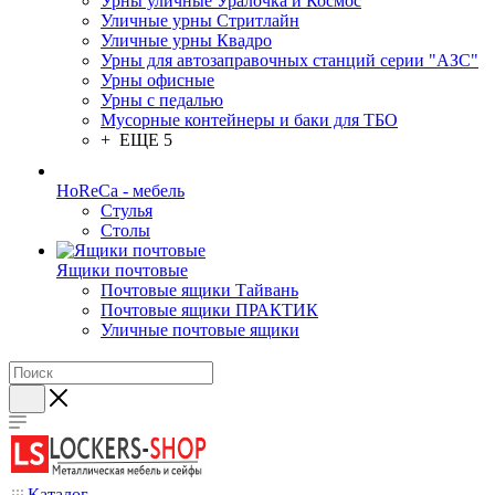
Урны уличные Уралочка и Космос
Уличные урны Стритлайн
Уличные урны Квадро
Урны для автозаправочных станций серии "АЗС"
Урны офисные
Урны с педалью
Мусорные контейнеры и баки для ТБО
+ ЕЩЕ 5
HoReCa - мебель
Стулья
Столы
Ящики почтовые
Почтовые ящики Тайвань
Почтовые ящики ПРАКТИК
Уличные почтовые ящики
Каталог