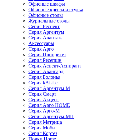
Офисные шкафы
Офисные кресла и стулья
Офисные столы
Журнальные столы
Серия Респект
Серия Аргентум
Серия Авантаж
Аксессуары
Серия Арго
Серия Приоритет
Серия Ресепшн
Серия Аспект-Аспирант
Серия Авангард
Серия Болонья
Серия kALLe
Серия Аргентум-М
Серия Смарт
Серия Акцент
Серия Арго HOME
Серия Арго-М
Серия Аргентум-МП
Серия Матрица
Серия Моби
Серия Кортез
Полки Home