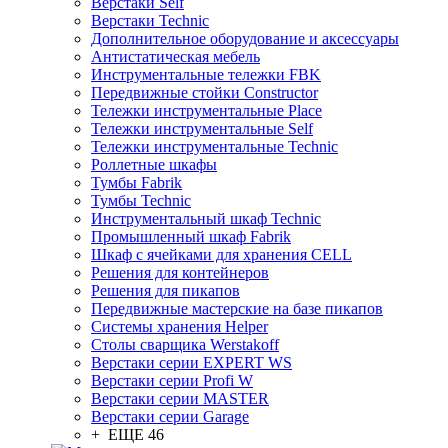
Верстаки Self
Верстаки Technic
Дополнительное оборудование и аксессуары
Антистатическая мебель
Инструментальные тележки FBK
Передвижные стойки Constructor
Тележки инструментальные Place
Тележки инструментальные Self
Тележки инструментальные Technic
Роллетные шкафы
Тумбы Fabrik
Тумбы Technic
Инструментальный шкаф Technic
Промышленный шкаф Fabrik
Шкаф с ячейками для хранения CELL
Решения для контейнеров
Решения для пикапов
Передвижные мастерские на базе пикапов
Системы хранения Helper
Столы сварщика Werstakoff
Верстаки серии EXPERT WS
Верстаки серии Profi W
Верстаки серии MASTER
Верстаки серии Garage
+ ЕЩЕ 46