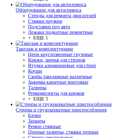
Оборудование для автосервиса
Стенды для ремонта двигателей
Стяжки пружин
Подставки под авто
Лежаки подкатные ремонтные
+ ЕЩЕ 1
Такелаж и комплектующие
Цепи круглозвенные грузовые
Крюки, звенья для стропов
Втулки алюминиевые для строп
Коуши
Скобы такелажные различные
Зажимы канатные винтовые
Талрепы
Ремкомплекты для крюков
+ ЕЩЕ 5
Стропы и грузозахватные приспособления
Блоки
Захваты
Ремни стяжные
Цепные талрепы, стяжки цепные
Стропы текстильные