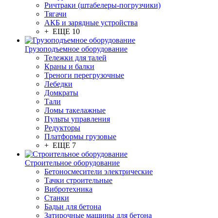
Ричтраки (штабелеры-погрузчики)
Тягачи
АКБ и зарядные устройства
+ ЕЩЕ 10
Грузоподъемное оборудование
Тележки для талей
Краны и балки
Треноги перегрузочные
Лебедки
Домкраты
Тали
Ломы такелажные
Пульты управления
Редукторы
Платформы грузовые
+ ЕЩЕ 7
Строительное оборудование
Бетоносмесители электрические
Тачки строительные
Вибротехника
Станки
Бадьи для бетона
Затирочные машины для бетона