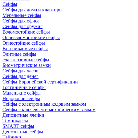
Сейфы
Сейфы для дома и квартиры
Мебельные сейфы
Сейфы для офиса
Сейфы для оружия
Взломостойкие сейфы
Огневзломостойкие сейфы
Огнестойкие сейфы
Встраиваемые сейфы
Элитные сейфы
Эксклюзивные сейфы
Биометрические замки
Сейфы для часов
Сейфы для денег
Сейфы Европейской сертификации
Гостиничные сейфы
Маленькие сейфы
Недорогие сейфы
Сейфы с электронным кодовым замком
Сейфы с ключевым и механическим замком
Депозитные ячейки
Темпокассы
SMART-сейфы
Депозитные сейфы
Тайники