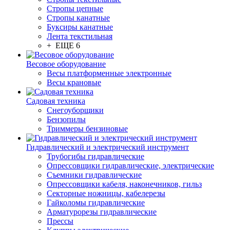
Стропы цепные
Стропы канатные
Буксиры канатные
Лента текстильная
+ ЕЩЕ 6
Весовое оборудование
Весы платформенные электронные
Весы крановые
Садовая техника
Снегоуборщики
Бензопилы
Триммеры бензиновые
Гидравлический и электрический инструмент
Трубогибы гидравлические
Опрессовщики гидравлические, электрические
Съемники гидравлические
Опрессовщики кабеля, наконечников, гильз
Секторные ножницы, кабелерезы
Гайколомы гидравлические
Арматурорезы гидравлические
Прессы