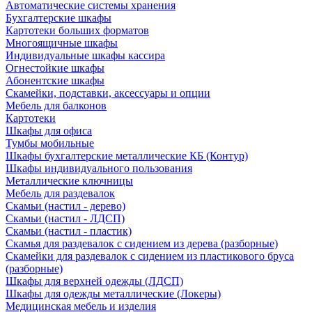
Автоматические системы хранения
Бухгалтерские шкафы
Картотеки больших форматов
Многоящичные шкафы
Индивидуальные шкафы кассира
Огнестойкие шкафы
Абонентские шкафы
Скамейки, подставки, аксессуары и опции
Мебель для балконов
Картотеки
Шкафы для офиса
Тумбы мобильные
Шкафы бухгалтерские металлические КБ (Контур)
Шкафы индивидуального пользования
Металлические ключницы
Мебель для раздевалок
Скамьи (настил - дерево)
Скамьи (настил - ЛДСП)
Скамьи (настил - пластик)
Скамья для раздевалок с сидением из дерева (разборные)
Скамейки для раздевалок с сидением из пластикового бруса
(разборные)
Шкафы для верхней одежды (ЛДСП)
Шкафы для одежды металлические (Локеры)
Медицинская мебель и изделия