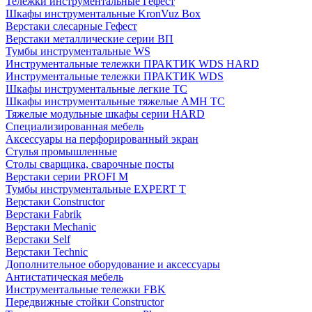
Тележки инструментальные Гефест
Шкафы инструментальные KronVuz Box
Верстаки слесарные Гефест
Верстаки металлические серии ВП
Тумбы инструментальные WS
Инструментальные тележки ПРАКТИК WDS HARD
Инструментальные тележки ПРАКТИК WDS
Шкафы инструментальные легкие ТС
Шкафы инструментальные тяжелые AMH TC
Тяжелые модульные шкафы серии HARD
Cпециализированная мебель
Аксессуары на перфорированный экран
Стулья промышленные
Столы сварщика, сварочные посты
Верстаки серии PROFI M
Тумбы инструментальные EXPERT T
Верстаки Constructor
Верстаки Fabrik
Верстаки Mechanic
Верстаки Self
Верстаки Technic
Дополнительное оборудование и аксессуары
Антистатическая мебель
Инструментальные тележки FBK
Передвижные стойки Constructor