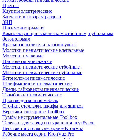
Прессы
Клуппы электрические
Запчасти к товарам раздела
ЗИП
Пневмоинструмент
Комплектующие к молоткам отбойным, рубильным,
бетоноломам
Краскораспылители, краскопульты
Молотки пневматические клепальные
Молотки пучковые
Пистолеты монтажные
Молотки пневматические отбойные
Молотки пневматические рубильные
Бетоноломы пневматические
Шлифмашинки пневматические
Дрели, гайковерты пневматические
Трамбовки пневматические
Производственная мебель
Стойки, стеллажи, шкафы для ящиков
Верстаки слесарные Toollbox
Тумбы инструментальные Toollbox
Тележки для зарядки и хранения ноутбуков
Верстаки и столы слесарные KronVuz
Рабочие места серии KronVuz Pro