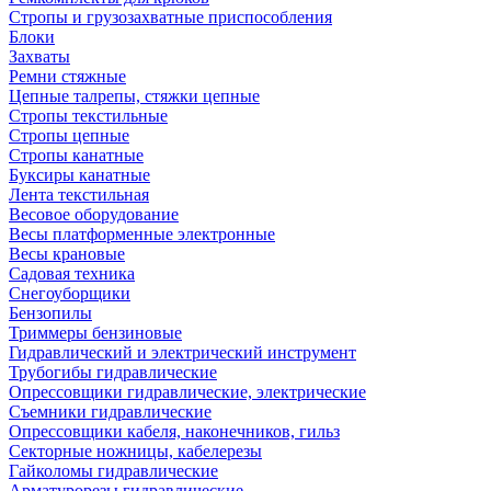
Стропы и грузозахватные приспособления
Блоки
Захваты
Ремни стяжные
Цепные талрепы, стяжки цепные
Стропы текстильные
Стропы цепные
Стропы канатные
Буксиры канатные
Лента текстильная
Весовое оборудование
Весы платформенные электронные
Весы крановые
Садовая техника
Снегоуборщики
Бензопилы
Триммеры бензиновые
Гидравлический и электрический инструмент
Трубогибы гидравлические
Опрессовщики гидравлические, электрические
Съемники гидравлические
Опрессовщики кабеля, наконечников, гильз
Секторные ножницы, кабелерезы
Гайколомы гидравлические
Арматурорезы гидравлические