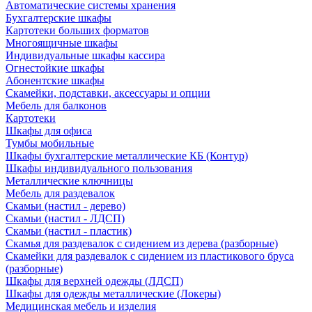
Автоматические системы хранения
Бухгалтерские шкафы
Картотеки больших форматов
Многоящичные шкафы
Индивидуальные шкафы кассира
Огнестойкие шкафы
Абонентские шкафы
Скамейки, подставки, аксессуары и опции
Мебель для балконов
Картотеки
Шкафы для офиса
Тумбы мобильные
Шкафы бухгалтерские металлические КБ (Контур)
Шкафы индивидуального пользования
Металлические ключницы
Мебель для раздевалок
Скамьи (настил - дерево)
Скамьи (настил - ЛДСП)
Скамьи (настил - пластик)
Скамья для раздевалок с сидением из дерева (разборные)
Скамейки для раздевалок с сидением из пластикового бруса
(разборные)
Шкафы для верхней одежды (ЛДСП)
Шкафы для одежды металлические (Локеры)
Медицинская мебель и изделия