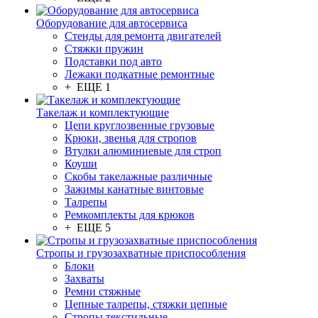
Оборудование для автосервиса
Стенды для ремонта двигателей
Стяжки пружин
Подставки под авто
Лежаки подкатные ремонтные
+ ЕЩЕ 1
Такелаж и комплектующие
Цепи круглозвенные грузовые
Крюки, звенья для стропов
Втулки алюминиевые для строп
Коуши
Скобы такелажные различные
Зажимы канатные винтовые
Талрепы
Ремкомплекты для крюков
+ ЕЩЕ 5
Стропы и грузозахватные приспособления
Блоки
Захваты
Ремни стяжные
Цепные талрепы, стяжки цепные
Стропы текстильные