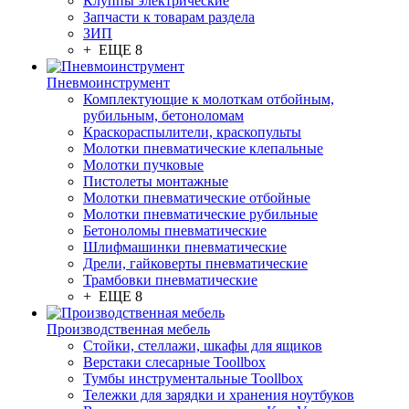
Клуппы электрические
Запчасти к товарам раздела
ЗИП
+ ЕЩЕ 8
Пневмоинструмент
Комплектующие к молоткам отбойным,
рубильным, бетоноломам
Краскораспылители, краскопульты
Молотки пневматические клепальные
Молотки пучковые
Пистолеты монтажные
Молотки пневматические отбойные
Молотки пневматические рубильные
Бетоноломы пневматические
Шлифмашинки пневматические
Дрели, гайковерты пневматические
Трамбовки пневматические
+ ЕЩЕ 8
Производственная мебель
Стойки, стеллажи, шкафы для ящиков
Верстаки слесарные Toollbox
Тумбы инструментальные Toollbox
Тележки для зарядки и хранения ноутбуков