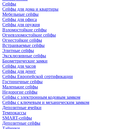
Сейфы
Сейфы для дома и квартиры
Мебельные сейфы
Сейфы для офиса
Сейфы для оружия
Взломостойкие сейфы
Огневзломостойкие сейфы
Огнестойкие сейфы
Встраиваемые сейфы
Элитные сейфы
Эксклюзивные сейфы
Биометрические замки
Сейфы для часов
Сейфы для денег
Сейфы Европейской сертификации
Гостиничные сейфы
Маленькие сейфы
Недорогие сейфы
Сейфы с электронным кодовым замком
Сейфы с ключевым и механическим замком
Депозитные ячейки
Темпокассы
SMART-сейфы
Депозитные сейфы
Тайники