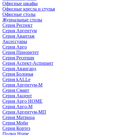
Офисные шкафы
Офисные кресла и стулья
Офисные столы
Журнальные столы
Серия Респект
Серия Аргентум
Серия Авантаж
Аксессуары
Серия Арго
Серия Приоритет
Серия Ресепшн
Серия Аспект-Аспирант
Серия Авангард
Серия Болонья
Серия kALLe
Серия Аргентум-М
Серия Смарт
Серия Акцент
Серия Арго HOME
Серия Арго-М
Серия Аргентум-МП
Серия Матрица
Серия Моби
Серия Кортез
Полки Home