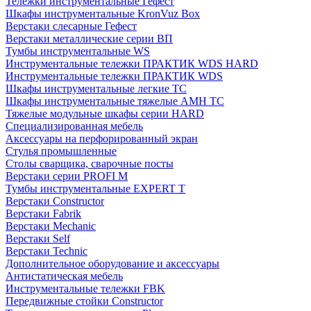
Тележки инструментальные Гефест
Шкафы инструментальные KronVuz Box
Верстаки слесарные Гефест
Верстаки металлические серии ВП
Тумбы инструментальные WS
Инструментальные тележки ПРАКТИК WDS HARD
Инструментальные тележки ПРАКТИК WDS
Шкафы инструментальные легкие ТС
Шкафы инструментальные тяжелые AMH TC
Тяжелые модульные шкафы серии HARD
Cпециализированная мебель
Аксессуары на перфорированный экран
Стулья промышленные
Столы сварщика, сварочные посты
Верстаки серии PROFI M
Тумбы инструментальные EXPERT T
Верстаки Constructor
Верстаки Fabrik
Верстаки Mechanic
Верстаки Self
Верстаки Technic
Дополнительное оборудование и аксессуары
Антистатическая мебель
Инструментальные тележки FBK
Передвижные стойки Constructor