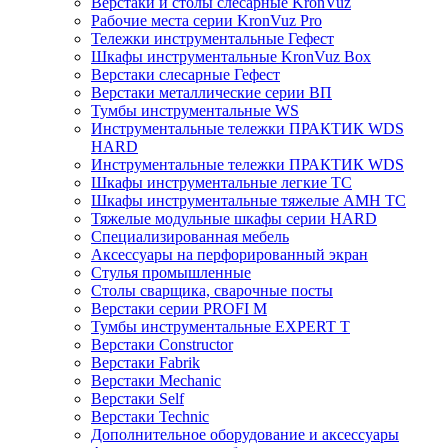
Верстаки и столы слесарные KronVuz
Рабочие места серии KronVuz Pro
Тележки инструментальные Гефест
Шкафы инструментальные KronVuz Box
Верстаки слесарные Гефест
Верстаки металлические серии ВП
Тумбы инструментальные WS
Инструментальные тележки ПРАКТИК WDS
HARD
Инструментальные тележки ПРАКТИК WDS
Шкафы инструментальные легкие ТС
Шкафы инструментальные тяжелые AMH TC
Тяжелые модульные шкафы серии HARD
Cпециализированная мебель
Аксессуары на перфорированный экран
Стулья промышленные
Столы сварщика, сварочные посты
Верстаки серии PROFI M
Тумбы инструментальные EXPERT T
Верстаки Constructor
Верстаки Fabrik
Верстаки Mechanic
Верстаки Self
Верстаки Technic
Дополнительное оборудование и аксессуары