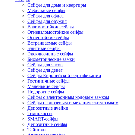
Сейфы для дома и квартиры
Мебельные сейфы
Сейфы для офиса
Сейфы для оружия
Взломостойкие сейфы
Огневзломостойкие сейфы
Огнестойкие сейфы
Встраиваемые сейфы
Элитные сейфы
Эксклюзивные сейфы
Биометрические замки
Сейфы для часов
Сейфы для денег
Сейфы Европейской сертификации
Гостиничные сейфы
Маленькие сейфы
Недорогие сейфы
Сейфы с электронным кодовым замком
Сейфы с ключевым и механическим замком
Депозитные ячейки
Темпокассы
SMART-сейфы
Депозитные сейфы
Тайники