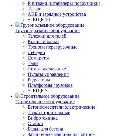
Ричтраки (штабелеры-погрузчики)
Тягачи
АКБ и зарядные устройства
+ ЕЩЕ 10
Грузоподъемное оборудование
Тележки для талей
Краны и балки
Треноги перегрузочные
Лебедки
Домкраты
Тали
Ломы такелажные
Пульты управления
Редукторы
Платформы грузовые
+ ЕЩЕ 7
Строительное оборудование
Бетоносмесители электрические
Тачки строительные
Вибротехника
Станки
Бадьи для бетона
Затирочные машины для бетона