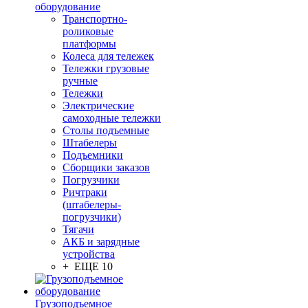
оборудование
Транспортно-
роликовые
платформы
Колеса для тележек
Тележки грузовые
ручные
Тележки
Электрические
самоходные тележки
Столы подъемные
Штабелеры
Подъемники
Сборщики заказов
Погрузчики
Ричтраки
(штабелеры-
погрузчики)
Тягачи
АКБ и зарядные
устройства
+ ЕЩЕ 10
Грузоподъемное