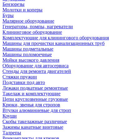
Бензорезы
Молотки и коперы
Буры
Малярное оборудование
Генераторы, помпы, нагреватели
Клининговое оборудование
Комплектующие для клинингового оборудования
Машины для прочистки канализационных труб
Машины подметальные
Машины поломоечные
Мойки высокого давления
Оборудование для автосервиса
Стенды для ремонта двигателей
Стяжки пружин
Подставки под авто
Лежаки подкатные ремонтные
Такелаж и комплектующие
Цепи круглозвенные грузовые
Крюки, звенья для стропов
Втулки алюминиевые для строп
Коуши
Скобы такелажные различные
Зажимы канатные винтовые
Талрепы
Ремкомплекты для крюков