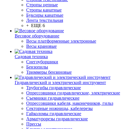
Стропы цепные
Стропы канатные
Буксиры канатные
Лента текстильная
+ ЕЩЕ 6
Весовое оборудование
Весы платформенные электронные
Весы крановые
Садовая техника
Снегоуборщики
Бензопилы
Триммеры бензиновые
Гидравлический и электрический инструмент
Трубогибы гидравлические
Опрессовщики гидравлические, электрические
Съемники гидравлические
Опрессовщики кабеля, наконечников, гильз
Секторные ножницы, кабелерезы
Гайколомы гидравлические
Арматурорезы гидравлические
Прессы