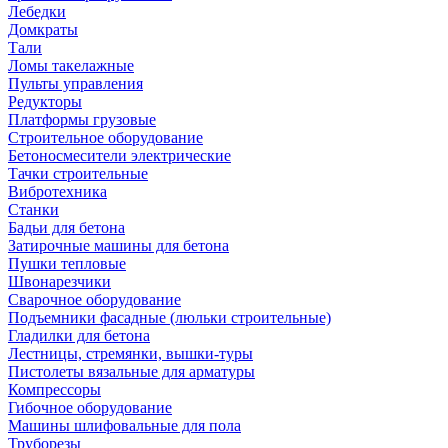
Лебедки
Домкраты
Тали
Ломы такелажные
Пульты управления
Редукторы
Платформы грузовые
Строительное оборудование
Бетоносмесители электрические
Тачки строительные
Вибротехника
Станки
Бадьи для бетона
Затирочные машины для бетона
Пушки тепловые
Швонарезчики
Сварочное оборудование
Подъемники фасадные (люльки строительные)
Гладилки для бетона
Лестницы, стремянки, вышки-туры
Пистолеты вязальные для арматуры
Компрессоры
Гибочное оборудование
Машины шлифовальные для пола
Труборезы