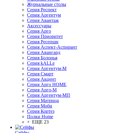
Журнальные столы
Серия Респект
Серия Аргентум
Серия Авантаж
Аксессуары
Серия Арго
Серия Приоритет
Серия Ресепшн
Серия Аспект-Аспирант
Серия Авангард
Серия Болонья
Серия kALLe
Серия Аргентум-М
Серия Смарт
Серия Акцент
Серия Арго HOME
Серия Арго-М
Серия Аргентум-МП
Серия Матрица
Серия Моби
Серия Кортез
Полки Home
+ ЕЩЕ 23
Сейфы