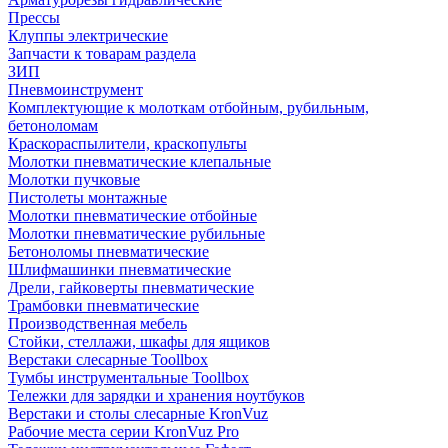
Прессы
Клуппы электрические
Запчасти к товарам раздела
ЗИП
Пневмоинструмент
Комплектующие к молоткам отбойным, рубильным,
бетоноломам
Краскораспылители, краскопульты
Молотки пневматические клепальные
Молотки пучковые
Пистолеты монтажные
Молотки пневматические отбойные
Молотки пневматические рубильные
Бетоноломы пневматические
Шлифмашинки пневматические
Дрели, гайковерты пневматические
Трамбовки пневматические
Производственная мебель
Стойки, стеллажи, шкафы для ящиков
Верстаки слесарные Toollbox
Тумбы инструментальные Toollbox
Тележки для зарядки и хранения ноутбуков
Верстаки и столы слесарные KronVuz
Рабочие места серии KronVuz Pro