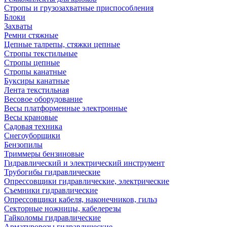
Стропы и грузозахватные приспособления
Блоки
Захваты
Ремни стяжные
Цепные талрепы, стяжки цепные
Стропы текстильные
Стропы цепные
Стропы канатные
Буксиры канатные
Лента текстильная
Весовое оборудование
Весы платформенные электронные
Весы крановые
Садовая техника
Снегоуборщики
Бензопилы
Триммеры бензиновые
Гидравлический и электрический инструмент
Трубогибы гидравлические
Опрессовщики гидравлические, электрические
Съемники гидравлические
Опрессовщики кабеля, наконечников, гильз
Секторные ножницы, кабелерезы
Гайколомы гидравлические
Арматурорезы гидравлические