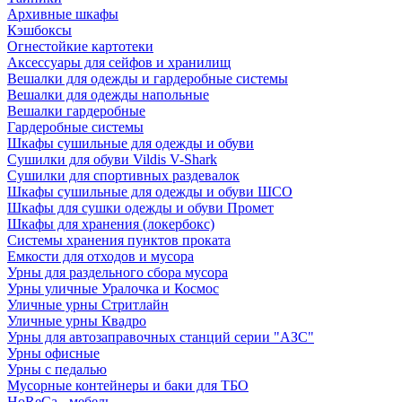
Архивные шкафы
Кэшбоксы
Огнестойкие картотеки
Аксессуары для сейфов и хранилищ
Вешалки для одежды и гардеробные системы
Вешалки для одежды напольные
Вешалки гардеробные
Гардеробные системы
Шкафы сушильные для одежды и обуви
Сушилки для обуви Vildis V-Shark
Сушилки для спортивных раздевалок
Шкафы сушильные для одежды и обуви ШСО
Шкафы для сушки одежды и обуви Промет
Шкафы для хранения (локербокс)
Системы хранения пунктов проката
Емкости для отходов и мусора
Урны для раздельного сбора мусора
Урны уличные Уралочка и Космос
Уличные урны Стритлайн
Уличные урны Квадро
Урны для автозаправочных станций серии "АЗС"
Урны офисные
Урны с педалью
Мусорные контейнеры и баки для ТБО
HoReCa - мебель