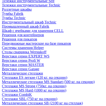
Тележки инструментальные Self
Тележки инструментальные Technic
Роллетные шкафы
Тумбы Fabrik
Тумбы Technic
Инструментальный шкаф Technic
Промышленный шкаф Fabrik
Шкаф с ячейками для хранения CELL
Решения для контейнеров
Решения для пикапов
Передвижные мастерские на базе пикапов
Системы хранения Helper
Столы сварщика Werstakoff
Верстаки серии EXPERT WS
Верстаки серии Profi W
Верстаки серии MASTER
Верстаки серии Garage
Металлические стеллажи
Стеллажи ES легкие (120 кг. на секцию)
Металлические стеллажи MS Standart (500 кг. на секцию)
Стеллажи MS Strong (750кг. на секцию)
Стеллажи MS Hard (1000 кг на секцию)
Стеллажи CombiK
Стеллажи SBL (750 кг на секцию)
Металлические стеллажи SB (2100 кг на стеллаж)