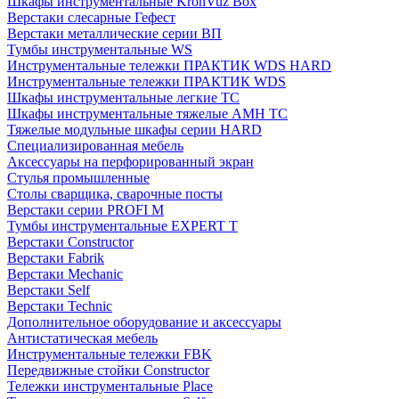
Шкафы инструментальные KronVuz Box
Верстаки слесарные Гефест
Верстаки металлические серии ВП
Тумбы инструментальные WS
Инструментальные тележки ПРАКТИК WDS HARD
Инструментальные тележки ПРАКТИК WDS
Шкафы инструментальные легкие ТС
Шкафы инструментальные тяжелые AMH TC
Тяжелые модульные шкафы серии HARD
Cпециализированная мебель
Аксессуары на перфорированный экран
Стулья промышленные
Столы сварщика, сварочные посты
Верстаки серии PROFI M
Тумбы инструментальные EXPERT T
Верстаки Constructor
Верстаки Fabrik
Верстаки Mechanic
Верстаки Self
Верстаки Technic
Дополнительное оборудование и аксессуары
Антистатическая мебель
Инструментальные тележки FBK
Передвижные стойки Constructor
Тележки инструментальные Place