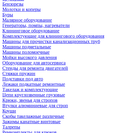
Бензорезы
Молотки и коперы
Буры
Малярное оборудование
Генераторы, помпы, нагреватели
Клининговое оборудование
Комплектующие для клинингового оборудования
Машины для прочистки канализационных труб
Машины подметальные
Машины поломоечные
Мойки высокого давления
Оборудование для автосервиса
Стенды для ремонта двигателей
Стяжки пружин
Подставки под авто
Лежаки подкатные ремонтные
Такелаж и комплектующие
Цепи круглозвенные грузовые
Крюки, звенья для стропов
Втулки алюминиевые для строп
Коуши
Скобы такелажные различные
Зажимы канатные винтовые
Талрепы
Ремкомплекты для крюков