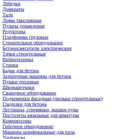
Лебедки
Домкраты
Тали
Ломы такелажные
Пульты управления
Редукторы
Платформы грузовые
Строительное оборудование
Бетоносмесители электрические
Тачки строительные
Вибротехника
Станки
Бадьи для бетона
Затирочные машины для бетона
Пушки тепловые
Швонарезчики
Сварочное оборудование
Подъемники фасадные (люльки строительные)
Гладилки для бетона
Лестницы, стремянки, вышки-туры
Пистолеты вязальные для арматуры
Компрессоры
Гибочное оборудование
Машины шлифовальные для пола
Труборезы