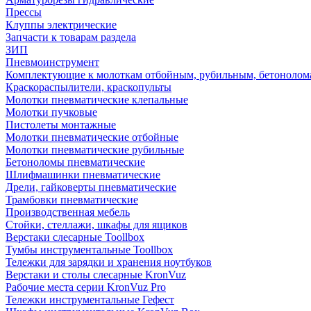
Прессы
Клуппы электрические
Запчасти к товарам раздела
ЗИП
Пневмоинструмент
Комплектующие к молоткам отбойным, рубильным, бетонолом
Краскораспылители, краскопульты
Молотки пневматические клепальные
Молотки пучковые
Пистолеты монтажные
Молотки пневматические отбойные
Молотки пневматические рубильные
Бетоноломы пневматические
Шлифмашинки пневматические
Дрели, гайковерты пневматические
Трамбовки пневматические
Производственная мебель
Стойки, стеллажи, шкафы для ящиков
Верстаки слесарные Toollbox
Тумбы инструментальные Toollbox
Тележки для зарядки и хранения ноутбуков
Верстаки и столы слесарные KronVuz
Рабочие места серии KronVuz Pro
Тележки инструментальные Гефест