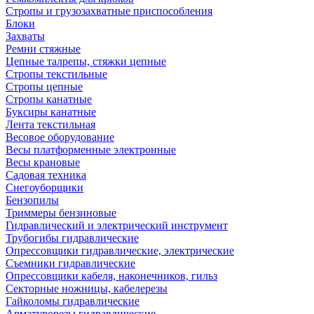
Стропы и грузозахватные приспособления
Блоки
Захваты
Ремни стяжные
Цепные талрепы, стяжки цепные
Стропы текстильные
Стропы цепные
Стропы канатные
Буксиры канатные
Лента текстильная
Весовое оборудование
Весы платформенные электронные
Весы крановые
Садовая техника
Снегоуборщики
Бензопилы
Триммеры бензиновые
Гидравлический и электрический инструмент
Трубогибы гидравлические
Опрессовщики гидравлические, электрические
Съемники гидравлические
Опрессовщики кабеля, наконечников, гильз
Секторные ножницы, кабелерезы
Гайколомы гидравлические
Арматурорезы гидравлические