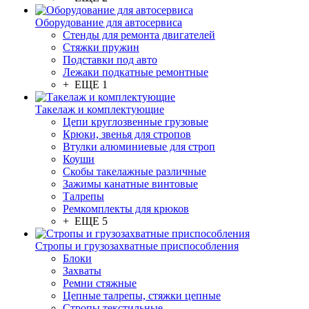
Оборудование для автосервиса
Стенды для ремонта двигателей
Стяжки пружин
Подставки под авто
Лежаки подкатные ремонтные
+ ЕЩЕ 1
Такелаж и комплектующие
Цепи круглозвенные грузовые
Крюки, звенья для стропов
Втулки алюминиевые для строп
Коуши
Скобы такелажные различные
Зажимы канатные винтовые
Талрепы
Ремкомплекты для крюков
+ ЕЩЕ 5
Стропы и грузозахватные приспособления
Блоки
Захваты
Ремни стяжные
Цепные талрепы, стяжки цепные
Стропы текстильные