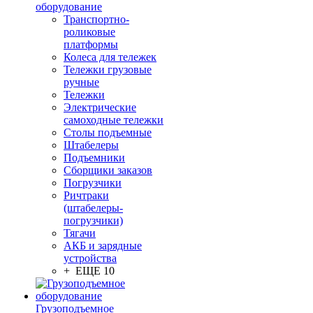
оборудование
Транспортно-
роликовые
платформы
Колеса для тележек
Тележки грузовые
ручные
Тележки
Электрические
самоходные тележки
Столы подъемные
Штабелеры
Подъемники
Сборщики заказов
Погрузчики
Ричтраки
(штабелеры-
погрузчики)
Тягачи
АКБ и зарядные
устройства
+ ЕЩЕ 10
Грузоподъемное