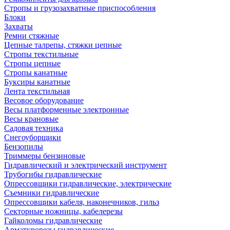
Стропы и грузозахватные приспособления
Блоки
Захваты
Ремни стяжные
Цепные талрепы, стяжки цепные
Стропы текстильные
Стропы цепные
Стропы канатные
Буксиры канатные
Лента текстильная
Весовое оборудование
Весы платформенные электронные
Весы крановые
Садовая техника
Снегоуборщики
Бензопилы
Триммеры бензиновые
Гидравлический и электрический инструмент
Трубогибы гидравлические
Опрессовщики гидравлические, электрические
Съемники гидравлические
Опрессовщики кабеля, наконечников, гильз
Секторные ножницы, кабелерезы
Гайколомы гидравлические
Арматурорезы гидравлические