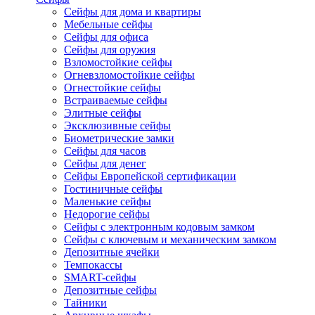
Сейфы для дома и квартиры
Мебельные сейфы
Сейфы для офиса
Сейфы для оружия
Взломостойкие сейфы
Огневзломостойкие сейфы
Огнестойкие сейфы
Встраиваемые сейфы
Элитные сейфы
Эксклюзивные сейфы
Биометрические замки
Сейфы для часов
Сейфы для денег
Сейфы Европейской сертификации
Гостиничные сейфы
Маленькие сейфы
Недорогие сейфы
Сейфы с электронным кодовым замком
Сейфы с ключевым и механическим замком
Депозитные ячейки
Темпокассы
SMART-сейфы
Депозитные сейфы
Тайники