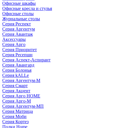
Офисные шкафы
Офисные кресла и стулья
Офисные столы
Журнальные столы
Серия Респект
Серия Аргентум
Серия Авантаж
Аксессуары
Серия Арго
Серия Приоритет
Серия Ресепшн
Серия Аспект-Аспирант
Серия Авангард
Серия Болонья
Серия kALLe
Серия Аргентум-М
Серия Смарт
Серия Акцент
Серия Арго HOME
Серия Арго-М
Серия Аргентум-МП
Серия Матрица
Серия Моби
Серия Кортез
Полки Home