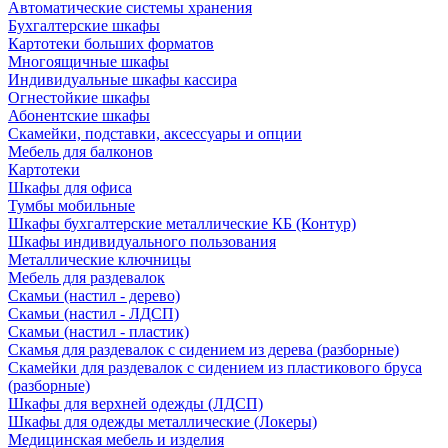
Автоматические системы хранения
Бухгалтерские шкафы
Картотеки больших форматов
Многоящичные шкафы
Индивидуальные шкафы кассира
Огнестойкие шкафы
Абонентские шкафы
Скамейки, подставки, аксессуары и опции
Мебель для балконов
Картотеки
Шкафы для офиса
Тумбы мобильные
Шкафы бухгалтерские металлические КБ (Контур)
Шкафы индивидуального пользования
Металлические ключницы
Мебель для раздевалок
Скамьи (настил - дерево)
Скамьи (настил - ЛДСП)
Скамьи (настил - пластик)
Скамья для раздевалок с сидением из дерева (разборные)
Скамейки для раздевалок с сидением из пластикового бруса
(разборные)
Шкафы для верхней одежды (ЛДСП)
Шкафы для одежды металлические (Локеры)
Медицинская мебель и изделия