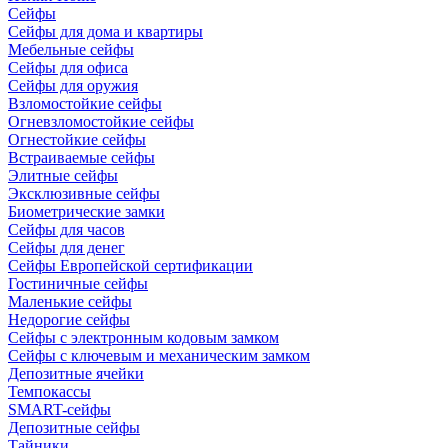
Сейфы
Сейфы для дома и квартиры
Мебельные сейфы
Сейфы для офиса
Сейфы для оружия
Взломостойкие сейфы
Огневзломостойкие сейфы
Огнестойкие сейфы
Встраиваемые сейфы
Элитные сейфы
Эксклюзивные сейфы
Биометрические замки
Сейфы для часов
Сейфы для денег
Сейфы Европейской сертификации
Гостиничные сейфы
Маленькие сейфы
Недорогие сейфы
Сейфы с электронным кодовым замком
Сейфы с ключевым и механическим замком
Депозитные ячейки
Темпокассы
SMART-сейфы
Депозитные сейфы
Тайники