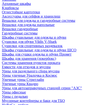
Архивные шкафы
Кэшбоксы
Огнестойкие картотеки
Аксессуары для сейфов и хранилищ
Вешалки для одежды и гардеробные системы
Вешалки для одежды напольные
Вешалки гардеробные
Гардеробные системы
Шкафы сушильные для одежды и обуви
Сушилки для обуви Vildis V-Shark
Сушилки для спортивных раздевалок
Шкафы сушильные для одежды и обуви ШСО
Шкафы для сушки одежды и обуви Промет
Шкафы для хранения (локербокс)
Системы хранения пунктов проката
Емкости для отходов и мусора
Урны для раздельного сбора мусора
Урны уличные Уралочка и Космос
Уличные урны Стритлайн
Уличные урны Квадро
Урны для автозаправочных станций серии "АЗС"
Урны офисные
Урны с педалью
Мусорные контейнеры и баки для ТБО
HoReCa - мебель