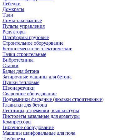
Лебедки
Домкраты
Тали
Ломы такелажные
Пульты управления
Редукторы
Платформы грузовые
Строительное оборудование
Бетоносмесители электрические
Тачки строительные
Вибротехника
Станки
Бадьи для бетона
Затирочные машины для бетона
Пушки тепловые
Швонарезчики
Сварочное оборудование
Подъемники фасадные (люльки строительные)
Гладилки для бетона
Лестницы, стремянки, вышки-туры
Пистолеты вязальные для арматуры
Компрессоры
Гибочное оборудование
Машины шлифовальные для пола
Труборезы