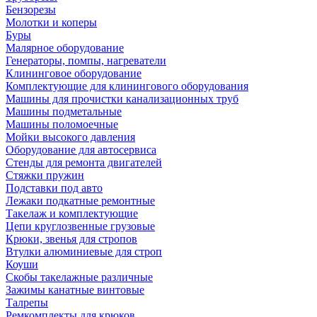
Бензорезы
Молотки и коперы
Буры
Малярное оборудование
Генераторы, помпы, нагреватели
Клининговое оборудование
Комплектующие для клинингового оборудования
Машины для прочистки канализационных труб
Машины подметальные
Машины поломоечные
Мойки высокого давления
Оборудование для автосервиса
Стенды для ремонта двигателей
Стяжки пружин
Подставки под авто
Лежаки подкатные ремонтные
Такелаж и комплектующие
Цепи круглозвенные грузовые
Крюки, звенья для стропов
Втулки алюминиевые для строп
Коуши
Скобы такелажные различные
Зажимы канатные винтовые
Талрепы
Ремкомплекты для крюков