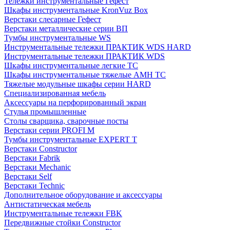
Тележки инструментальные Гефест
Шкафы инструментальные KronVuz Box
Верстаки слесарные Гефест
Верстаки металлические серии ВП
Тумбы инструментальные WS
Инструментальные тележки ПРАКТИК WDS HARD
Инструментальные тележки ПРАКТИК WDS
Шкафы инструментальные легкие ТС
Шкафы инструментальные тяжелые AMH TC
Тяжелые модульные шкафы серии HARD
Cпециализированная мебель
Аксессуары на перфорированный экран
Стулья промышленные
Столы сварщика, сварочные посты
Верстаки серии PROFI M
Тумбы инструментальные EXPERT T
Верстаки Constructor
Верстаки Fabrik
Верстаки Mechanic
Верстаки Self
Верстаки Technic
Дополнительное оборудование и аксессуары
Антистатическая мебель
Инструментальные тележки FBK
Передвижные стойки Constructor