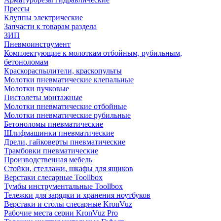
Прессы
Клуппы электрические
Запчасти к товарам раздела
ЗИП
Пневмоинструмент
Комплектующие к молоткам отбойным, рубильным,
бетоноломам
Краскораспылители, краскопульты
Молотки пневматические клепальные
Молотки пучковые
Пистолеты монтажные
Молотки пневматические отбойные
Молотки пневматические рубильные
Бетоноломы пневматические
Шлифмашинки пневматические
Дрели, гайковерты пневматические
Трамбовки пневматические
Производственная мебель
Стойки, стеллажи, шкафы для ящиков
Верстаки слесарные Toollbox
Тумбы инструментальные Toollbox
Тележки для зарядки и хранения ноутбуков
Верстаки и столы слесарные KronVuz
Рабочие места серии KronVuz Pro