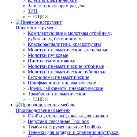
Клуппы электрические
Запчасти к товарам раздела
ЗИП
+ ЕЩЕ 8
Пневмоинструмент
Комплектующие к молоткам отбойным,
рубильным, бетоноломам
Краскораспылители, краскопульты
Молотки пневматические клепальные
Молотки пучковые
Пистолеты монтажные
Молотки пневматические отбойные
Молотки пневматические рубильные
Бетоноломы пневматические
Шлифмашинки пневматические
Дрели, гайковерты пневматические
Трамбовки пневматические
+ ЕЩЕ 8
Производственная мебель
Стойки, стеллажи, шкафы для ящиков
Верстаки слесарные Toollbox
Тумбы инструментальные Toollbox
Тележки для зарядки и хранения ноутбуков