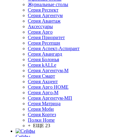
Журнальные столы
Серия Респект
Серия Аргентум
Серия Авантаж
Аксессуары
Серия Арго
Серия Приоритет
Серия Ресепшн
Серия Аспект-Аспирант
Серия Авангард
Серия Болонья
Серия kALLe
Серия Аргентум-М
Серия Смарт
Серия Акцент
Серия Арго HOME
Серия Арго-М
Серия Аргентум-МП
Серия Матрица
Серия Моби
Серия Кортез
Полки Home
+ ЕЩЕ 23
Сейфы