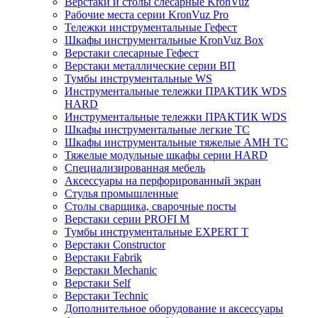
Верстаки и столы слесарные KronVuz
Рабочие места серии KronVuz Pro
Тележки инструментальные Гефест
Шкафы инструментальные KronVuz Box
Верстаки слесарные Гефест
Верстаки металлические серии ВП
Тумбы инструментальные WS
Инструментальные тележки ПРАКТИК WDS
HARD
Инструментальные тележки ПРАКТИК WDS
Шкафы инструментальные легкие ТС
Шкафы инструментальные тяжелые AMH TC
Тяжелые модульные шкафы серии HARD
Cпециализированная мебель
Аксессуары на перфорированный экран
Стулья промышленные
Столы сварщика, сварочные посты
Верстаки серии PROFI M
Тумбы инструментальные EXPERT T
Верстаки Constructor
Верстаки Fabrik
Верстаки Mechanic
Верстаки Self
Верстаки Technic
Дополнительное оборудование и аксессуары