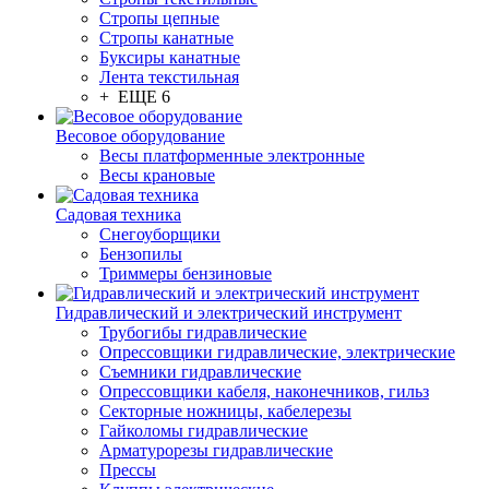
Стропы цепные
Стропы канатные
Буксиры канатные
Лента текстильная
+ ЕЩЕ 6
Весовое оборудование
Весы платформенные электронные
Весы крановые
Садовая техника
Снегоуборщики
Бензопилы
Триммеры бензиновые
Гидравлический и электрический инструмент
Трубогибы гидравлические
Опрессовщики гидравлические, электрические
Съемники гидравлические
Опрессовщики кабеля, наконечников, гильз
Секторные ножницы, кабелерезы
Гайколомы гидравлические
Арматурорезы гидравлические
Прессы