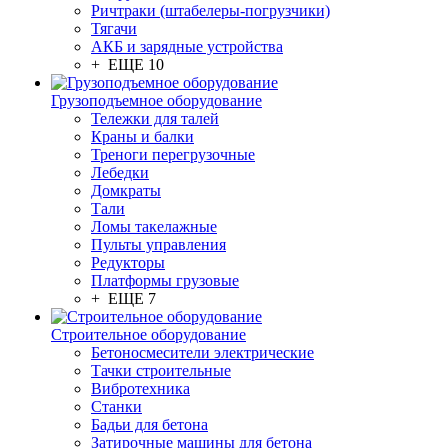
Ричтраки (штабелеры-погрузчики)
Тягачи
АКБ и зарядные устройства
+ ЕЩЕ 10
Грузоподъемное оборудование
Тележки для талей
Краны и балки
Треноги перегрузочные
Лебедки
Домкраты
Тали
Ломы такелажные
Пульты управления
Редукторы
Платформы грузовые
+ ЕЩЕ 7
Строительное оборудование
Бетоносмесители электрические
Тачки строительные
Вибротехника
Станки
Бадьи для бетона
Затирочные машины для бетона