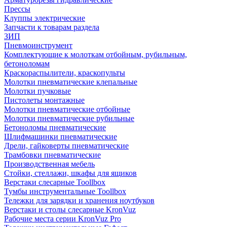
Прессы
Клуппы электрические
Запчасти к товарам раздела
ЗИП
Пневмоинструмент
Комплектующие к молоткам отбойным, рубильным,
бетоноломам
Краскораспылители, краскопульты
Молотки пневматические клепальные
Молотки пучковые
Пистолеты монтажные
Молотки пневматические отбойные
Молотки пневматические рубильные
Бетоноломы пневматические
Шлифмашинки пневматические
Дрели, гайковерты пневматические
Трамбовки пневматические
Производственная мебель
Стойки, стеллажи, шкафы для ящиков
Верстаки слесарные Toollbox
Тумбы инструментальные Toollbox
Тележки для зарядки и хранения ноутбуков
Верстаки и столы слесарные KronVuz
Рабочие места серии KronVuz Pro