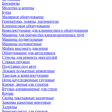
Бензорезы
Молотки и коперы
Буры
Малярное оборудование
Генераторы, помпы, нагреватели
Клининговое оборудование
Комплектующие для клинингового оборудования
Машины для прочистки канализационных труб
Машины подметальные
Машины поломоечные
Мойки высокого давления
Оборудование для автосервиса
Стенды для ремонта двигателей
Стяжки пружин
Подставки под авто
Лежаки подкатные ремонтные
Такелаж и комплектующие
Цепи круглозвенные грузовые
Крюки, звенья для стропов
Втулки алюминиевые для строп
Коуши
Скобы такелажные различные
Зажимы канатные винтовые
Талрепы
Ремкомплекты для крюков