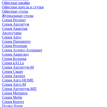
Офисные шкафы
Офисные кресла и стулья
Офисные столы
Журнальные столы
Серия Респект
Серия Аргентум
Серия Авантаж
Аксессуары
Серия Арго
Серия Приоритет
Серия Ресепшн
Серия Аспект-Аспирант
Серия Авангард
Серия Болонья
Серия kALLe
Серия Аргентум-М
Серия Смарт
Серия Акцент
Серия Арго HOME
Серия Арго-М
Серия Аргентум-МП
Серия Матрица
Серия Моби
Серия Кортез
Полки Home