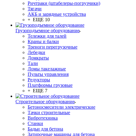
Ричтраки (штабелеры-погрузчики)
Тягачи
АКБ и зарядные устройства
+ ЕЩЕ 10
Грузоподъемное оборудование
Тележки для талей
Краны и балки
Треноги перегрузочные
Лебедки
Домкраты
Тали
Ломы такелажные
Пульты управления
Редукторы
Платформы грузовые
+ ЕЩЕ 7
Строительное оборудование
Бетоносмесители электрические
Тачки строительные
Вибротехника
Станки
Бадьи для бетона
Затирочные машины для бетона