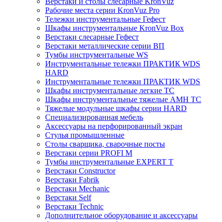
Верстаки и столы слесарные KronVuz
Рабочие места серии KronVuz Pro
Тележки инструментальные Гефест
Шкафы инструментальные KronVuz Box
Верстаки слесарные Гефест
Верстаки металлические серии ВП
Тумбы инструментальные WS
Инструментальные тележки ПРАКТИК WDS
HARD
Инструментальные тележки ПРАКТИК WDS
Шкафы инструментальные легкие ТС
Шкафы инструментальные тяжелые AMH TC
Тяжелые модульные шкафы серии HARD
Cпециализированная мебель
Аксессуары на перфорированный экран
Стулья промышленные
Столы сварщика, сварочные посты
Верстаки серии PROFI M
Тумбы инструментальные EXPERT T
Верстаки Constructor
Верстаки Fabrik
Верстаки Mechanic
Верстаки Self
Верстаки Technic
Дополнительное оборудование и аксессуары