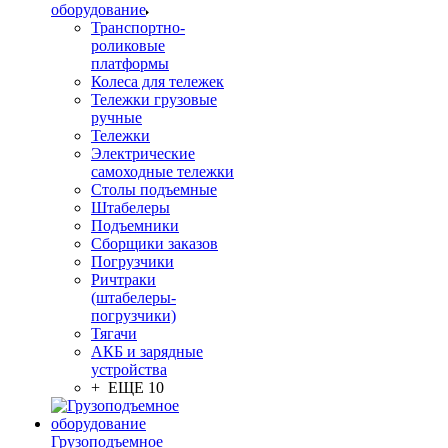
оборудование
Транспортно-
роликовые
платформы
Колеса для тележек
Тележки грузовые
ручные
Тележки
Электрические
самоходные тележки
Столы подъемные
Штабелеры
Подъемники
Сборщики заказов
Погрузчики
Ричтраки
(штабелеры-
погрузчики)
Тягачи
АКБ и зарядные
устройства
+ ЕЩЕ 10
Грузоподъемное