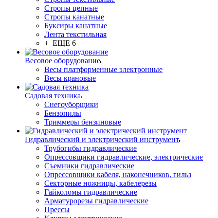
Стропы цепные
Стропы канатные
Буксиры канатные
Лента текстильная
+ ЕЩЕ 6
Весовое оборудование
Весы платформенные электронные
Весы крановые
Садовая техника
Снегоуборщики
Бензопилы
Триммеры бензиновые
Гидравлический и электрический инструмент
Трубогибы гидравлические
Опрессовщики гидравлические, электрические
Съемники гидравлические
Опрессовщики кабеля, наконечников, гильз
Секторные ножницы, кабелерезы
Гайколомы гидравлические
Арматурорезы гидравлические
Прессы