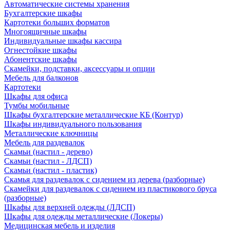
Автоматические системы хранения
Бухгалтерские шкафы
Картотеки больших форматов
Многоящичные шкафы
Индивидуальные шкафы кассира
Огнестойкие шкафы
Абонентские шкафы
Скамейки, подставки, аксессуары и опции
Мебель для балконов
Картотеки
Шкафы для офиса
Тумбы мобильные
Шкафы бухгалтерские металлические КБ (Контур)
Шкафы индивидуального пользования
Металлические ключницы
Мебель для раздевалок
Скамьи (настил - дерево)
Скамьи (настил - ЛДСП)
Скамьи (настил - пластик)
Скамья для раздевалок с сидением из дерева (разборные)
Скамейки для раздевалок с сидением из пластикового бруса
(разборные)
Шкафы для верхней одежды (ЛДСП)
Шкафы для одежды металлические (Локеры)
Медицинская мебель и изделия