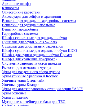
Архивные шкафы
Кэшбоксы
Огнестойкие картотеки
Аксессуары для сейфов и хранилищ
Вешалки для одежды и гардеробные системы
Вешалки для одежды напольные
Вешалки гардеробные
Гардеробные системы
Шкафы сушильные для одежды и обуви
Сушилки для обуви Vildis V-Shark
Сушилки для спортивных раздевалок
Шкафы сушильные для одежды и обуви ШСО
Шкафы для сушки одежды и обуви Промет
Шкафы для хранения (локербокс)
Системы хранения пунктов проката
Емкости для отходов и мусора
Урны для раздельного сбора мусора
Урны уличные Уралочка и Космос
Уличные урны Стритлайн
Уличные урны Квадро
Урны для автозаправочных станций серии "АЗС"
Урны офисные
Урны с педалью
Мусорные контейнеры и баки для ТБО
HoReCa - мебель