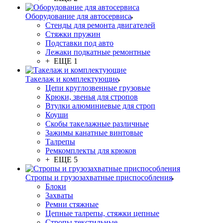
Оборудование для автосервиса
Стенды для ремонта двигателей
Стяжки пружин
Подставки под авто
Лежаки подкатные ремонтные
+ ЕЩЕ 1
Такелаж и комплектующие
Цепи круглозвенные грузовые
Крюки, звенья для стропов
Втулки алюминиевые для строп
Коуши
Скобы такелажные различные
Зажимы канатные винтовые
Талрепы
Ремкомплекты для крюков
+ ЕЩЕ 5
Стропы и грузозахватные приспособления
Блоки
Захваты
Ремни стяжные
Цепные талрепы, стяжки цепные
Стропы текстильные