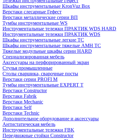
Тележки инструментальные Гефест
Шкафы инструментальные KronVuz Box
Верстаки слесарные Гефест
Верстаки металлические серии ВП
Тумбы инструментальные WS
Инструментальные тележки ПРАКТИК WDS HARD
Инструментальные тележки ПРАКТИК WDS
Шкафы инструментальные легкие ТС
Шкафы инструментальные тяжелые AMH TC
Тяжелые модульные шкафы серии HARD
Cпециализированная мебель
Аксессуары на перфорированный экран
Стулья промышленные
Столы сварщика, сварочные посты
Верстаки серии PROFI M
Тумбы инструментальные EXPERT T
Верстаки Constructor
Верстаки Fabrik
Верстаки Mechanic
Верстаки Self
Верстаки Technic
Дополнительное оборудование и аксессуары
Антистатическая мебель
Инструментальные тележки FBK
Передвижные стойки Constructor