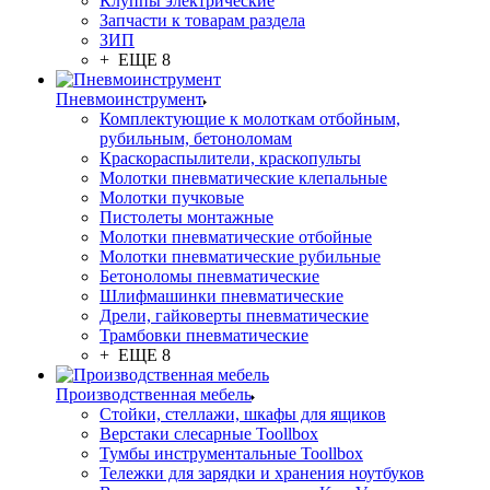
Клуппы электрические
Запчасти к товарам раздела
ЗИП
+ ЕЩЕ 8
Пневмоинструмент
Комплектующие к молоткам отбойным,
рубильным, бетоноломам
Краскораспылители, краскопульты
Молотки пневматические клепальные
Молотки пучковые
Пистолеты монтажные
Молотки пневматические отбойные
Молотки пневматические рубильные
Бетоноломы пневматические
Шлифмашинки пневматические
Дрели, гайковерты пневматические
Трамбовки пневматические
+ ЕЩЕ 8
Производственная мебель
Стойки, стеллажи, шкафы для ящиков
Верстаки слесарные Toollbox
Тумбы инструментальные Toollbox
Тележки для зарядки и хранения ноутбуков