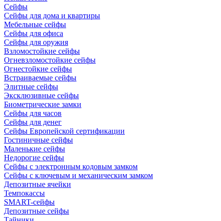
Сейфы
Сейфы для дома и квартиры
Мебельные сейфы
Сейфы для офиса
Сейфы для оружия
Взломостойкие сейфы
Огневзломостойкие сейфы
Огнестойкие сейфы
Встраиваемые сейфы
Элитные сейфы
Эксклюзивные сейфы
Биометрические замки
Сейфы для часов
Сейфы для денег
Сейфы Европейской сертификации
Гостиничные сейфы
Маленькие сейфы
Недорогие сейфы
Сейфы с электронным кодовым замком
Сейфы с ключевым и механическим замком
Депозитные ячейки
Темпокассы
SMART-сейфы
Депозитные сейфы
Тайники