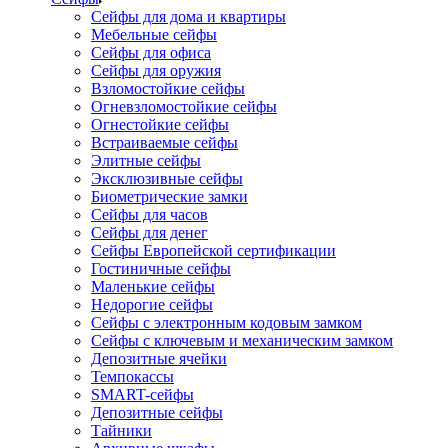
Сейфы для дома и квартиры
Мебельные сейфы
Сейфы для офиса
Сейфы для оружия
Взломостойкие сейфы
Огневзломостойкие сейфы
Огнестойкие сейфы
Встраиваемые сейфы
Элитные сейфы
Эксклюзивные сейфы
Биометрические замки
Сейфы для часов
Сейфы для денег
Сейфы Европейской сертификации
Гостиничные сейфы
Маленькие сейфы
Недорогие сейфы
Сейфы с электронным кодовым замком
Сейфы с ключевым и механическим замком
Депозитные ячейки
Темпокассы
SMART-сейфы
Депозитные сейфы
Тайники