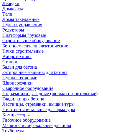
Лебедки
Домкраты
Тали
Ломы такелажные
Пульты управления
Редукторы
Платформы грузовые
Строительное оборудование
Бетоносмесители электрические
Тачки строительные
Вибротехника
Станки
Бадьи для бетона
Затирочные машины для бетона
Пушки тепловые
Швонарезчики
Сварочное оборудование
Подъемники фасадные (люльки строительные)
Гладилки для бетона
Лестницы, стремянки, вышки-туры
Пистолеты вязальные для арматуры
Компрессоры
Гибочное оборудование
Машины шлифовальные для пола
Труборезы