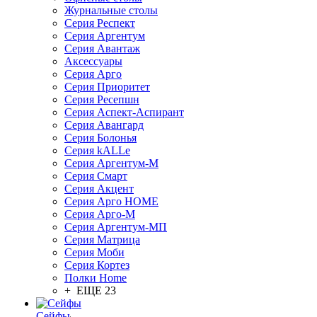
Журнальные столы
Серия Респект
Серия Аргентум
Серия Авантаж
Аксессуары
Серия Арго
Серия Приоритет
Серия Ресепшн
Серия Аспект-Аспирант
Серия Авангард
Серия Болонья
Серия kALLe
Серия Аргентум-М
Серия Смарт
Серия Акцент
Серия Арго HOME
Серия Арго-М
Серия Аргентум-МП
Серия Матрица
Серия Моби
Серия Кортез
Полки Home
+ ЕЩЕ 23
Сейфы