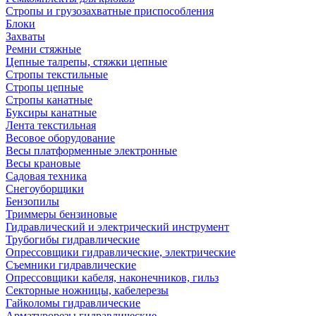
Стропы и грузозахватные приспособления
Блоки
Захваты
Ремни стяжные
Цепные талрепы, стяжки цепные
Стропы текстильные
Стропы цепные
Стропы канатные
Буксиры канатные
Лента текстильная
Весовое оборудование
Весы платформенные электронные
Весы крановые
Садовая техника
Снегоуборщики
Бензопилы
Триммеры бензиновые
Гидравлический и электрический инструмент
Трубогибы гидравлические
Опрессовщики гидравлические, электрические
Съемники гидравлические
Опрессовщики кабеля, наконечников, гильз
Секторные ножницы, кабелерезы
Гайколомы гидравлические
Арматурорезы гидравлические