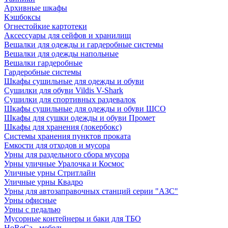
Архивные шкафы
Кэшбоксы
Огнестойкие картотеки
Аксессуары для сейфов и хранилищ
Вешалки для одежды и гардеробные системы
Вешалки для одежды напольные
Вешалки гардеробные
Гардеробные системы
Шкафы сушильные для одежды и обуви
Сушилки для обуви Vildis V-Shark
Сушилки для спортивных раздевалок
Шкафы сушильные для одежды и обуви ШСО
Шкафы для сушки одежды и обуви Промет
Шкафы для хранения (локербокс)
Системы хранения пунктов проката
Емкости для отходов и мусора
Урны для раздельного сбора мусора
Урны уличные Уралочка и Космос
Уличные урны Стритлайн
Уличные урны Квадро
Урны для автозаправочных станций серии "АЗС"
Урны офисные
Урны с педалью
Мусорные контейнеры и баки для ТБО
HoReCa - мебель