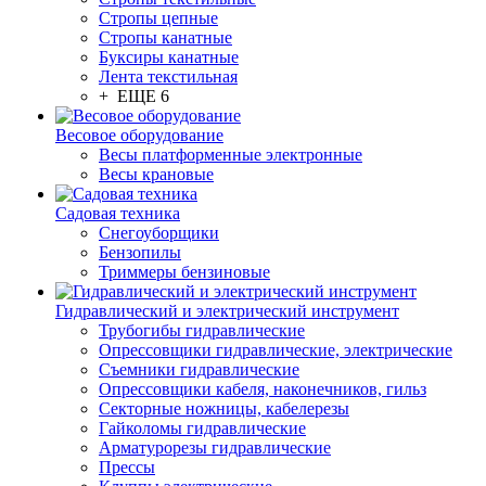
Стропы цепные
Стропы канатные
Буксиры канатные
Лента текстильная
+ ЕЩЕ 6
Весовое оборудование
Весы платформенные электронные
Весы крановые
Садовая техника
Снегоуборщики
Бензопилы
Триммеры бензиновые
Гидравлический и электрический инструмент
Трубогибы гидравлические
Опрессовщики гидравлические, электрические
Съемники гидравлические
Опрессовщики кабеля, наконечников, гильз
Секторные ножницы, кабелерезы
Гайколомы гидравлические
Арматурорезы гидравлические
Прессы