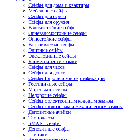
Сейфы для дома и квартиры
Мебельные сейфы
Сейфы для офиса
Сейфы для оружия
Взломостойкие сейфы
Огневзломостойкие сейфы
Огнестойкие сейфы
Встраиваемые сейфы
Элитные сейфы
Эксклюзивные сейфы
Биометрические замки
Сейфы для часов
Сейфы для денег
Сейфы Европейской сертификации
Гостиничные сейфы
Маленькие сейфы
Недорогие сейфы
Сейфы с электронным кодовым замком
Сейфы с ключевым и механическим замком
Депозитные ячейки
Темпокассы
SMART-сейфы
Депозитные сейфы
Тайники