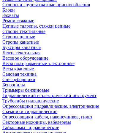
Стропы и грузозахватные приспособления
Блоки
Захваты
Ремни стяжные
Цепные талрепы, стяжки цепные
Стропы текстильные
Стропы цепные
Стропы канатные
Буксиры канатные
Лента текстильная
Весовое оборудование
Весы платформенные электронные
Весы крановые
Садовая техника
Снегоуборщики
Бензопилы
Триммеры бензиновые
Гидравлический и электрический инструмент
Трубогибы гидравлические
Опрессовщики гидравлические, электрические
Съемники гидравлические
Опрессовщики кабеля, наконечников, гильз
Секторные ножницы, кабелерезы
Гайколомы гидравлические
Арматурорезы гидравлические