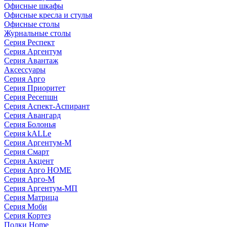
Офисные шкафы
Офисные кресла и стулья
Офисные столы
Журнальные столы
Серия Респект
Серия Аргентум
Серия Авантаж
Аксессуары
Серия Арго
Серия Приоритет
Серия Ресепшн
Серия Аспект-Аспирант
Серия Авангард
Серия Болонья
Серия kALLe
Серия Аргентум-М
Серия Смарт
Серия Акцент
Серия Арго HOME
Серия Арго-М
Серия Аргентум-МП
Серия Матрица
Серия Моби
Серия Кортез
Полки Home