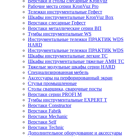
Верстаки и столы слесарные KronVuz
Рабочие места серии KronVuz Pro
Тележки инструментальные Гефест
Шкафы инструментальные KronVuz Box
Верстаки слесарные Гефест
Верстаки металлические серии ВП
Тумбы инструментальные WS
Инструментальные тележки ПРАКТИК WDS
HARD
Инструментальные тележки ПРАКТИК WDS
Шкафы инструментальные легкие ТС
Шкафы инструментальные тяжелые AMH TC
Тяжелые модульные шкафы серии HARD
Cпециализированная мебель
Аксессуары на перфорированный экран
Стулья промышленные
Столы сварщика, сварочные посты
Верстаки серии PROFI M
Тумбы инструментальные EXPERT T
Верстаки Constructor
Верстаки Fabrik
Верстаки Mechanic
Верстаки Self
Верстаки Technic
Дополнительное оборудование и аксессуары