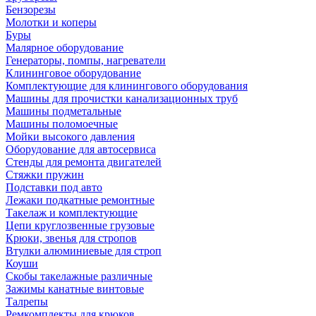
Бензорезы
Молотки и коперы
Буры
Малярное оборудование
Генераторы, помпы, нагреватели
Клининговое оборудование
Комплектующие для клинингового оборудования
Машины для прочистки канализационных труб
Машины подметальные
Машины поломоечные
Мойки высокого давления
Оборудование для автосервиса
Стенды для ремонта двигателей
Стяжки пружин
Подставки под авто
Лежаки подкатные ремонтные
Такелаж и комплектующие
Цепи круглозвенные грузовые
Крюки, звенья для стропов
Втулки алюминиевые для строп
Коуши
Скобы такелажные различные
Зажимы канатные винтовые
Талрепы
Ремкомплекты для крюков