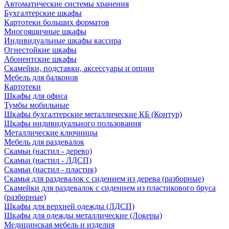
Автоматические системы хранения
Бухгалтерские шкафы
Картотеки больших форматов
Многоящичные шкафы
Индивидуальные шкафы кассира
Огнестойкие шкафы
Абонентские шкафы
Скамейки, подставки, аксессуары и опции
Мебель для балконов
Картотеки
Шкафы для офиса
Тумбы мобильные
Шкафы бухгалтерские металлические КБ (Контур)
Шкафы индивидуального пользования
Металлические ключницы
Мебель для раздевалок
Скамьи (настил - дерево)
Скамьи (настил - ЛДСП)
Скамьи (настил - пластик)
Скамья для раздевалок с сидением из дерева (разборные)
Скамейки для раздевалок с сидением из пластикового бруса
(разборные)
Шкафы для верхней одежды (ЛДСП)
Шкафы для одежды металлические (Локеры)
Медицинская мебель и изделия