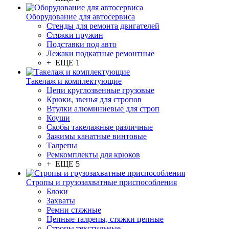
Оборудование для автосервиса
Стенды для ремонта двигателей
Стяжки пружин
Подставки под авто
Лежаки подкатные ремонтные
+ ЕЩЕ 1
Такелаж и комплектующие
Цепи круглозвенные грузовые
Крюки, звенья для стропов
Втулки алюминиевые для строп
Коуши
Скобы такелажные различные
Зажимы канатные винтовые
Талрепы
Ремкомплекты для крюков
+ ЕЩЕ 5
Стропы и грузозахватные приспособления
Блоки
Захваты
Ремни стяжные
Цепные талрепы, стяжки цепные
Стропы текстильные