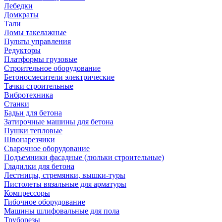
Лебедки
Домкраты
Тали
Ломы такелажные
Пульты управления
Редукторы
Платформы грузовые
Строительное оборудование
Бетоносмесители электрические
Тачки строительные
Вибротехника
Станки
Бадьи для бетона
Затирочные машины для бетона
Пушки тепловые
Швонарезчики
Сварочное оборудование
Подъемники фасадные (люльки строительные)
Гладилки для бетона
Лестницы, стремянки, вышки-туры
Пистолеты вязальные для арматуры
Компрессоры
Гибочное оборудование
Машины шлифовальные для пола
Труборезы