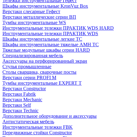
Тележки инструментальные Гефест
Шкафы инструментальные KronVuz Box
Верстаки слесарные Гефест
Верстаки металлические серии ВП
Тумбы инструментальные WS
Инструментальные тележки ПРАКТИК WDS HARD
Инструментальные тележки ПРАКТИК WDS
Шкафы инструментальные легкие ТС
Шкафы инструментальные тяжелые AMH TC
Тяжелые модульные шкафы серии HARD
Cпециализированная мебель
Аксессуары на перфорированный экран
Стулья промышленные
Столы сварщика, сварочные посты
Верстаки серии PROFI M
Тумбы инструментальные EXPERT T
Верстаки Constructor
Верстаки Fabrik
Верстаки Mechanic
Верстаки Self
Верстаки Technic
Дополнительное оборудование и аксессуары
Антистатическая мебель
Инструментальные тележки FBK
Передвижные стойки Constructor