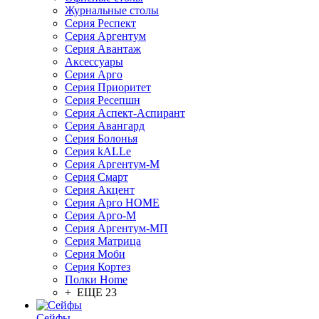
Журнальные столы
Серия Респект
Серия Аргентум
Серия Авантаж
Аксессуары
Серия Арго
Серия Приоритет
Серия Ресепшн
Серия Аспект-Аспирант
Серия Авангард
Серия Болонья
Серия kALLe
Серия Аргентум-М
Серия Смарт
Серия Акцент
Серия Арго HOME
Серия Арго-М
Серия Аргентум-МП
Серия Матрица
Серия Моби
Серия Кортез
Полки Home
+ ЕЩЕ 23
Сейфы