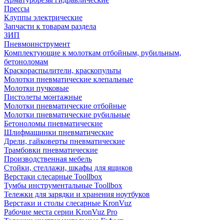
Прессы
Клуппы электрические
Запчасти к товарам раздела
ЗИП
Пневмоинструмент
Комплектующие к молоткам отбойным, рубильным,
бетоноломам
Краскораспылители, краскопульты
Молотки пневматические клепальные
Молотки пучковые
Пистолеты монтажные
Молотки пневматические отбойные
Молотки пневматические рубильные
Бетоноломы пневматические
Шлифмашинки пневматические
Дрели, гайковерты пневматические
Трамбовки пневматические
Производственная мебель
Стойки, стеллажи, шкафы для ящиков
Верстаки слесарные Toollbox
Тумбы инструментальные Toollbox
Тележки для зарядки и хранения ноутбуков
Верстаки и столы слесарные KronVuz
Рабочие места серии KronVuz Pro