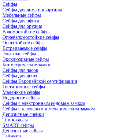
Сейфы
Сейфы для дома и квартиры
Мебельные сейфы
Сейфы для офиса
Сейфы для оружия
Взломостойкие сейфы
Огневзломостойкие сейфы
Огнестойкие сейфы
Встраиваемые сейфы
Элитные сейфы
Эксклюзивные сейфы
Биометрические замки
Сейфы для часов
Сейфы для денег
Сейфы Европейской сертификации
Гостиничные сейфы
Маленькие сейфы
Недорогие сейфы
Сейфы с электронным кодовым замком
Сейфы с ключевым и механическим замком
Депозитные ячейки
Темпокассы
SMART-сейфы
Депозитные сейфы
Тайники