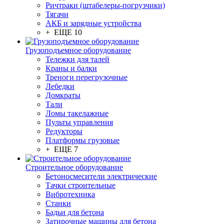
Ричтраки (штабелеры-погрузчики)
Тягачи
АКБ и зарядные устройства
+ ЕЩЕ 10
Грузоподъемное оборудование
Тележки для талей
Краны и балки
Треноги перегрузочные
Лебедки
Домкраты
Тали
Ломы такелажные
Пульты управления
Редукторы
Платформы грузовые
+ ЕЩЕ 7
Строительное оборудование
Бетоносмесители электрические
Тачки строительные
Вибротехника
Станки
Бадьи для бетона
Затирочные машины для бетона