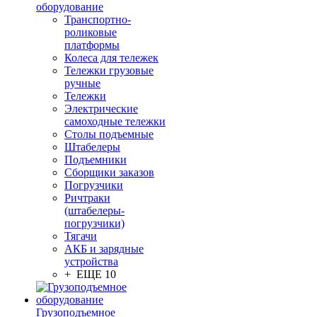
оборудование
Транспортно-
роликовые
платформы
Колеса для тележек
Тележки грузовые
ручные
Тележки
Электрические
самоходные тележки
Столы подъемные
Штабелеры
Подъемники
Сборщики заказов
Погрузчики
Ричтраки
(штабелеры-
погрузчики)
Тягачи
АКБ и зарядные
устройства
+ ЕЩЕ 10
Грузоподъемное