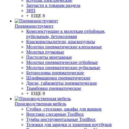
Клуппы электрические
Запчасти к товарам раздела
ЗИП
+ ЕЩЕ 8
Пневмоинструмент
Комплектующие к молоткам отбойным,
рубильным, бетоноломам
Краскораспылители, краскопульты
Молотки пневматические клепальные
Молотки пучковые
Пистолеты монтажные
Молотки пневматические отбойные
Молотки пневматические рубильные
Бетоноломы пневматические
Шлифмашинки пневматические
Дрели, гайковерты пневматические
Трамбовки пневматические
+ ЕЩЕ 8
Производственная мебель
Стойки, стеллажи, шкафы для ящиков
Верстаки слесарные Toollbox
Тумбы инструментальные Toollbox
Тележки для зарядки и хранения ноутбуков