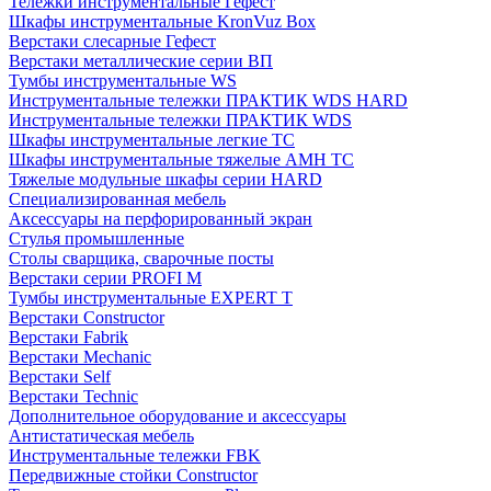
Тележки инструментальные Гефест
Шкафы инструментальные KronVuz Box
Верстаки слесарные Гефест
Верстаки металлические серии ВП
Тумбы инструментальные WS
Инструментальные тележки ПРАКТИК WDS HARD
Инструментальные тележки ПРАКТИК WDS
Шкафы инструментальные легкие ТС
Шкафы инструментальные тяжелые AMH TC
Тяжелые модульные шкафы серии HARD
Cпециализированная мебель
Аксессуары на перфорированный экран
Стулья промышленные
Столы сварщика, сварочные посты
Верстаки серии PROFI M
Тумбы инструментальные EXPERT T
Верстаки Constructor
Верстаки Fabrik
Верстаки Mechanic
Верстаки Self
Верстаки Technic
Дополнительное оборудование и аксессуары
Антистатическая мебель
Инструментальные тележки FBK
Передвижные стойки Constructor