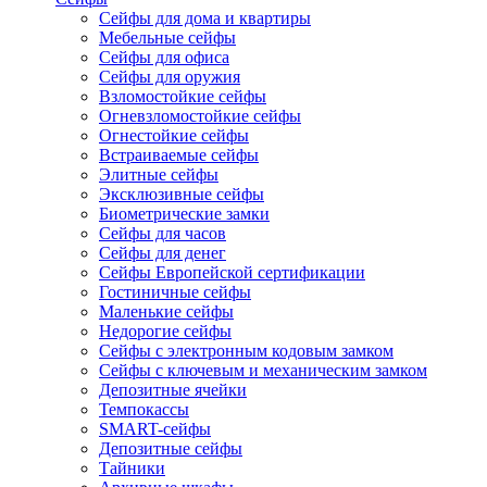
Сейфы для дома и квартиры
Мебельные сейфы
Сейфы для офиса
Сейфы для оружия
Взломостойкие сейфы
Огневзломостойкие сейфы
Огнестойкие сейфы
Встраиваемые сейфы
Элитные сейфы
Эксклюзивные сейфы
Биометрические замки
Сейфы для часов
Сейфы для денег
Сейфы Европейской сертификации
Гостиничные сейфы
Маленькие сейфы
Недорогие сейфы
Сейфы с электронным кодовым замком
Сейфы с ключевым и механическим замком
Депозитные ячейки
Темпокассы
SMART-сейфы
Депозитные сейфы
Тайники