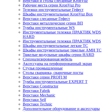
Верстаки и столы слесарные KronVuz
Рабочие места серии KronVuz Pro
Тележки инструментальные Гефест
Шкафы инструментальные KronVuz Box
Верстаки слесарные Гефест
Верстаки металлические серии ВП
Тумбы инструментальные WS
Инструментальные тележки ПРАКТИК WDS
HARD
Инструментальные тележки ПРАКТИК WDS
Шкафы инструментальные легкие ТС
Шкафы инструментальные тяжелые AMH TC
Тяжелые модульные шкафы серии HARD
Cпециализированная мебель
Аксессуары на перфорированный экран
Стулья промышленные
Столы сварщика, сварочные посты
Верстаки серии PROFI M
Тумбы инструментальные EXPERT T
Верстаки Constructor
Верстаки Fabrik
Верстаки Mechanic
Верстаки Self
Верстаки Technic
Дополнительное оборудование и аксессуары