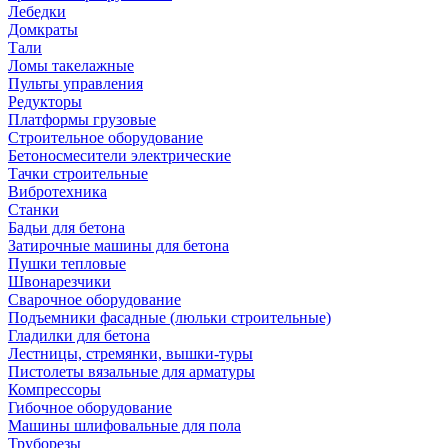
Лебедки
Домкраты
Тали
Ломы такелажные
Пульты управления
Редукторы
Платформы грузовые
Строительное оборудование
Бетоносмесители электрические
Тачки строительные
Вибротехника
Станки
Бадьи для бетона
Затирочные машины для бетона
Пушки тепловые
Швонарезчики
Сварочное оборудование
Подъемники фасадные (люльки строительные)
Гладилки для бетона
Лестницы, стремянки, вышки-туры
Пистолеты вязальные для арматуры
Компрессоры
Гибочное оборудование
Машины шлифовальные для пола
Труборезы