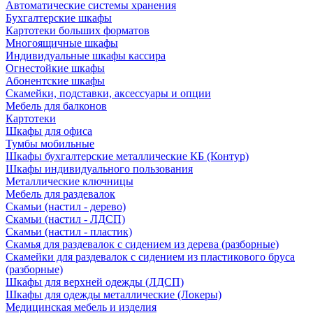
Автоматические системы хранения
Бухгалтерские шкафы
Картотеки больших форматов
Многоящичные шкафы
Индивидуальные шкафы кассира
Огнестойкие шкафы
Абонентские шкафы
Скамейки, подставки, аксессуары и опции
Мебель для балконов
Картотеки
Шкафы для офиса
Тумбы мобильные
Шкафы бухгалтерские металлические КБ (Контур)
Шкафы индивидуального пользования
Металлические ключницы
Мебель для раздевалок
Скамьи (настил - дерево)
Скамьи (настил - ЛДСП)
Скамьи (настил - пластик)
Скамья для раздевалок с сидением из дерева (разборные)
Скамейки для раздевалок с сидением из пластикового бруса
(разборные)
Шкафы для верхней одежды (ЛДСП)
Шкафы для одежды металлические (Локеры)
Медицинская мебель и изделия