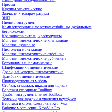
Прессы
Клуппы электрические
Запчасти к товарам раздела
ЗИП
Пневмоинструмент
Комплектующие к молоткам отбойным, рубильным,
бетоноломам
Краскораспылители, краскопульты
Молотки пневматические клепальные
Молотки пучковые
Пистолеты монтажные
Молотки пневматические отбойные
Молотки пневматические рубильные
Бетоноломы пневматические
Шлифмашинки пневматические
Дрели, гайковерты пневматические
Трамбовки пневматические
Производственная мебель
Стойки, стеллажи, шкафы для ящиков
Верстаки слесарные Toollbox
Тумбы инструментальные Toollbox
Тележки для зарядки и хранения ноутбуков
Верстаки и столы слесарные KronVuz
Рабочие места серии KronVuz Pro