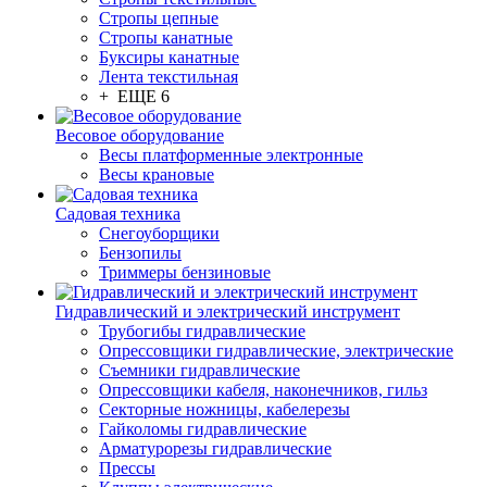
Стропы цепные
Стропы канатные
Буксиры канатные
Лента текстильная
+ ЕЩЕ 6
Весовое оборудование
Весы платформенные электронные
Весы крановые
Садовая техника
Снегоуборщики
Бензопилы
Триммеры бензиновые
Гидравлический и электрический инструмент
Трубогибы гидравлические
Опрессовщики гидравлические, электрические
Съемники гидравлические
Опрессовщики кабеля, наконечников, гильз
Секторные ножницы, кабелерезы
Гайколомы гидравлические
Арматурорезы гидравлические
Прессы