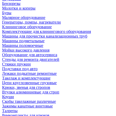
Бензорезы
Молотки и коперы
Буры
Малярное оборудование
Генераторы, помпы, нагреватели
Клининговое оборудование
Комплектующие для клинингового оборудования
Машины для прочистки канализационных труб
Машины подметальные
Машины поломоечные
Мойки высокого давления
Оборудование для автосервиса
Стенды для ремонта двигателей
Стяжки пружин
Подставки под авто
Лежаки подкатные ремонтные
Такелаж и комплектующие
Цепи круглозвенные грузовые
Крюки, звенья для стропов
Втулки алюминиевые для строп
Коуши
Скобы такелажные различные
Зажимы канатные винтовые
Талрепы
Ремкомплекты для крюков