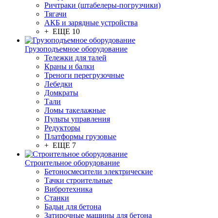
Ричтраки (штабелеры-погрузчики)
Тягачи
АКБ и зарядные устройства
+ ЕЩЕ 10
Грузоподъемное оборудование
Тележки для талей
Краны и балки
Треноги перегрузочные
Лебедки
Домкраты
Тали
Ломы такелажные
Пульты управления
Редукторы
Платформы грузовые
+ ЕЩЕ 7
Строительное оборудование
Бетоносмесители электрические
Тачки строительные
Вибротехника
Станки
Бадьи для бетона
Затирочные машины для бетона