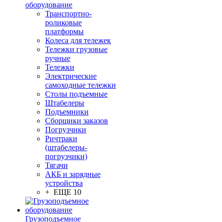
оборудование
Транспортно-
роликовые
платформы
Колеса для тележек
Тележки грузовые
ручные
Тележки
Электрические
самоходные тележки
Столы подъемные
Штабелеры
Подъемники
Сборщики заказов
Погрузчики
Ричтраки
(штабелеры-
погрузчики)
Тягачи
АКБ и зарядные
устройства
+ ЕЩЕ 10
Грузоподъемное