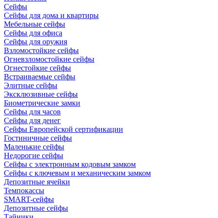
Сейфы
Сейфы для дома и квартиры
Мебельные сейфы
Сейфы для офиса
Сейфы для оружия
Взломостойкие сейфы
Огневзломостойкие сейфы
Огнестойкие сейфы
Встраиваемые сейфы
Элитные сейфы
Эксклюзивные сейфы
Биометрические замки
Сейфы для часов
Сейфы для денег
Сейфы Европейской сертификации
Гостиничные сейфы
Маленькие сейфы
Недорогие сейфы
Сейфы с электронным кодовым замком
Сейфы с ключевым и механическим замком
Депозитные ячейки
Темпокассы
SMART-сейфы
Депозитные сейфы
Тайники