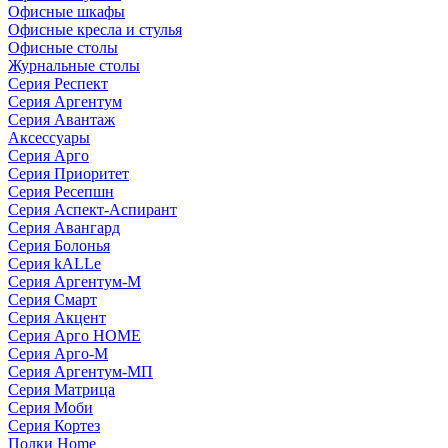
Офисные шкафы
Офисные кресла и стулья
Офисные столы
Журнальные столы
Серия Респект
Серия Аргентум
Серия Авантаж
Аксессуары
Серия Арго
Серия Приоритет
Серия Ресепшн
Серия Аспект-Аспирант
Серия Авангард
Серия Болонья
Серия kALLe
Серия Аргентум-М
Серия Смарт
Серия Акцент
Серия Арго HOME
Серия Арго-М
Серия Аргентум-МП
Серия Матрица
Серия Моби
Серия Кортез
Полки Home