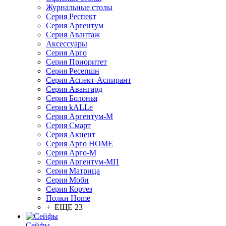
Журнальные столы
Серия Респект
Серия Аргентум
Серия Авантаж
Аксессуары
Серия Арго
Серия Приоритет
Серия Ресепшн
Серия Аспект-Аспирант
Серия Авангард
Серия Болонья
Серия kALLe
Серия Аргентум-М
Серия Смарт
Серия Акцент
Серия Арго HOME
Серия Арго-М
Серия Аргентум-МП
Серия Матрица
Серия Моби
Серия Кортез
Полки Home
+ ЕЩЕ 23
Сейфы