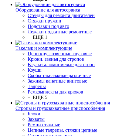
Оборудование для автосервиса
Стенды для ремонта двигателей
Стяжки пружин
Подставки под авто
Лежаки подкатные ремонтные
+ ЕЩЕ 1
Такелаж и комплектующие
Цепи круглозвенные грузовые
Крюки, звенья для стропов
Втулки алюминиевые для строп
Коуши
Скобы такелажные различные
Зажимы канатные винтовые
Талрепы
Ремкомплекты для крюков
+ ЕЩЕ 5
Стропы и грузозахватные приспособления
Блоки
Захваты
Ремни стяжные
Цепные талрепы, стяжки цепные
Стропы текстильные