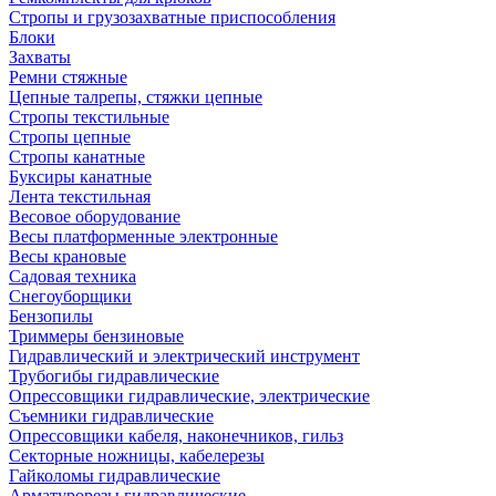
Стропы и грузозахватные приспособления
Блоки
Захваты
Ремни стяжные
Цепные талрепы, стяжки цепные
Стропы текстильные
Стропы цепные
Стропы канатные
Буксиры канатные
Лента текстильная
Весовое оборудование
Весы платформенные электронные
Весы крановые
Садовая техника
Снегоуборщики
Бензопилы
Триммеры бензиновые
Гидравлический и электрический инструмент
Трубогибы гидравлические
Опрессовщики гидравлические, электрические
Съемники гидравлические
Опрессовщики кабеля, наконечников, гильз
Секторные ножницы, кабелерезы
Гайколомы гидравлические
Арматурорезы гидравлические