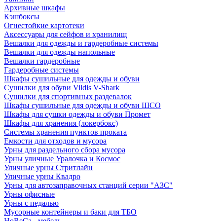
Архивные шкафы
Кэшбоксы
Огнестойкие картотеки
Аксессуары для сейфов и хранилищ
Вешалки для одежды и гардеробные системы
Вешалки для одежды напольные
Вешалки гардеробные
Гардеробные системы
Шкафы сушильные для одежды и обуви
Сушилки для обуви Vildis V-Shark
Сушилки для спортивных раздевалок
Шкафы сушильные для одежды и обуви ШСО
Шкафы для сушки одежды и обуви Промет
Шкафы для хранения (локербокс)
Системы хранения пунктов проката
Емкости для отходов и мусора
Урны для раздельного сбора мусора
Урны уличные Уралочка и Космос
Уличные урны Стритлайн
Уличные урны Квадро
Урны для автозаправочных станций серии "АЗС"
Урны офисные
Урны с педалью
Мусорные контейнеры и баки для ТБО
HoReCa - мебель