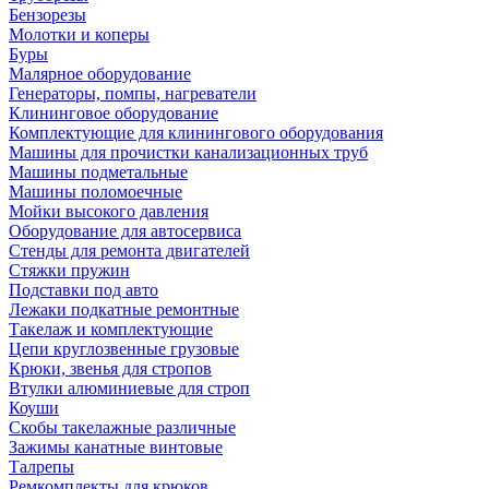
Бензорезы
Молотки и коперы
Буры
Малярное оборудование
Генераторы, помпы, нагреватели
Клининговое оборудование
Комплектующие для клинингового оборудования
Машины для прочистки канализационных труб
Машины подметальные
Машины поломоечные
Мойки высокого давления
Оборудование для автосервиса
Стенды для ремонта двигателей
Стяжки пружин
Подставки под авто
Лежаки подкатные ремонтные
Такелаж и комплектующие
Цепи круглозвенные грузовые
Крюки, звенья для стропов
Втулки алюминиевые для строп
Коуши
Скобы такелажные различные
Зажимы канатные винтовые
Талрепы
Ремкомплекты для крюков