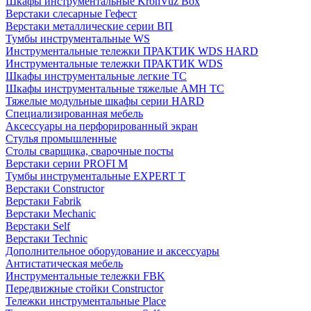
Шкафы инструментальные KronVuz Box
Верстаки слесарные Гефест
Верстаки металлические серии ВП
Тумбы инструментальные WS
Инструментальные тележки ПРАКТИК WDS HARD
Инструментальные тележки ПРАКТИК WDS
Шкафы инструментальные легкие ТС
Шкафы инструментальные тяжелые AMH TC
Тяжелые модульные шкафы серии HARD
Cпециализированная мебель
Аксессуары на перфорированный экран
Стулья промышленные
Столы сварщика, сварочные посты
Верстаки серии PROFI M
Тумбы инструментальные EXPERT T
Верстаки Constructor
Верстаки Fabrik
Верстаки Mechanic
Верстаки Self
Верстаки Technic
Дополнительное оборудование и аксессуары
Антистатическая мебель
Инструментальные тележки FBK
Передвижные стойки Constructor
Тележки инструментальные Place