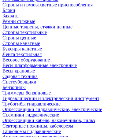
Стропы и грузозахватные приспособления
Блоки
Захваты
Ремни стяжные
Цепные талрепы, стяжки цепные
Стропы текстильные
Стропы цепные
Стропы канатные
Буксиры канатные
Лента текстильная
Весовое оборудование
Весы платформенные электронные
Весы крановые
Садовая техника
Снегоуборщики
Бензопилы
Триммеры бензиновые
Гидравлический и электрический инструмент
Трубогибы гидравлические
Опрессовщики гидравлические, электрические
Съемники гидравлические
Опрессовщики кабеля, наконечников, гильз
Секторные ножницы, кабелерезы
Гайколомы гидравлические
Арматурорезы гидравлические