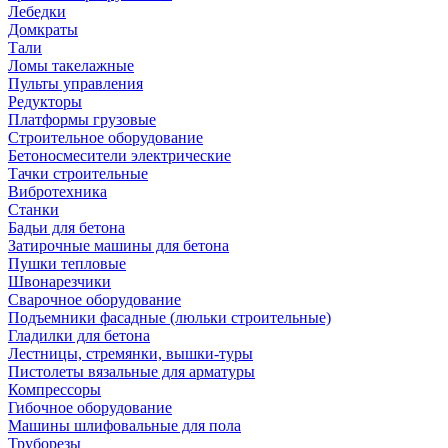
Лебедки
Домкраты
Тали
Ломы такелажные
Пульты управления
Редукторы
Платформы грузовые
Строительное оборудование
Бетоносмесители электрические
Тачки строительные
Вибротехника
Станки
Бадьи для бетона
Затирочные машины для бетона
Пушки тепловые
Швонарезчики
Сварочное оборудование
Подъемники фасадные (люльки строительные)
Гладилки для бетона
Лестницы, стремянки, вышки-туры
Пистолеты вязальные для арматуры
Компрессоры
Гибочное оборудование
Машины шлифовальные для пола
Труборезы