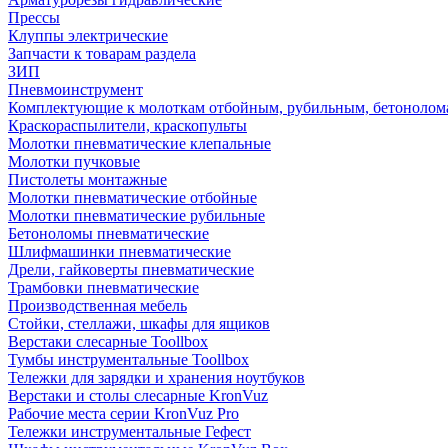
Прессы
Клуппы электрические
Запчасти к товарам раздела
ЗИП
Пневмоинструмент
Комплектующие к молоткам отбойным, рубильным, бетонолом
Краскораспылители, краскопульты
Молотки пневматические клепальные
Молотки пучковые
Пистолеты монтажные
Молотки пневматические отбойные
Молотки пневматические рубильные
Бетоноломы пневматические
Шлифмашинки пневматические
Дрели, гайковерты пневматические
Трамбовки пневматические
Производственная мебель
Стойки, стеллажи, шкафы для ящиков
Верстаки слесарные Toollbox
Тумбы инструментальные Toollbox
Тележки для зарядки и хранения ноутбуков
Верстаки и столы слесарные KronVuz
Рабочие места серии KronVuz Pro
Тележки инструментальные Гефест