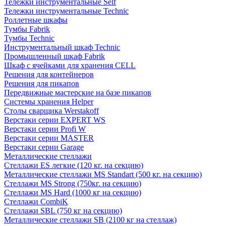
Тележки инструментальные Self
Тележки инструментальные Technic
Роллетные шкафы
Тумбы Fabrik
Тумбы Technic
Инструментальный шкаф Technic
Промышленный шкаф Fabrik
Шкаф с ячейками для хранения CELL
Решения для контейнеров
Решения для пикапов
Передвижные мастерские на базе пикапов
Системы хранения Helper
Столы сварщика Werstakoff
Верстаки серии EXPERT WS
Верстаки серии Profi W
Верстаки серии MASTER
Верстаки серии Garage
Металлические стеллажи
Стеллажи ES легкие (120 кг. на секцию)
Металлические стеллажи MS Standart (500 кг. на секцию)
Стеллажи MS Strong (750кг. на секцию)
Стеллажи MS Hard (1000 кг на секцию)
Стеллажи CombiK
Стеллажи SBL (750 кг на секцию)
Металлические стеллажи SB (2100 кг на стеллаж)