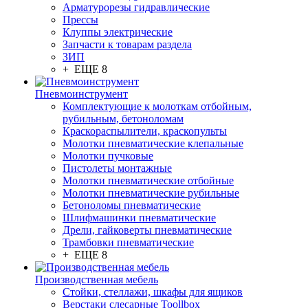
Арматурорезы гидравлические
Прессы
Клуппы электрические
Запчасти к товарам раздела
ЗИП
+ ЕЩЕ 8
Пневмоинструмент
Комплектующие к молоткам отбойным,
рубильным, бетоноломам
Краскораспылители, краскопульты
Молотки пневматические клепальные
Молотки пучковые
Пистолеты монтажные
Молотки пневматические отбойные
Молотки пневматические рубильные
Бетоноломы пневматические
Шлифмашинки пневматические
Дрели, гайковерты пневматические
Трамбовки пневматические
+ ЕЩЕ 8
Производственная мебель
Стойки, стеллажи, шкафы для ящиков
Верстаки слесарные Toollbox