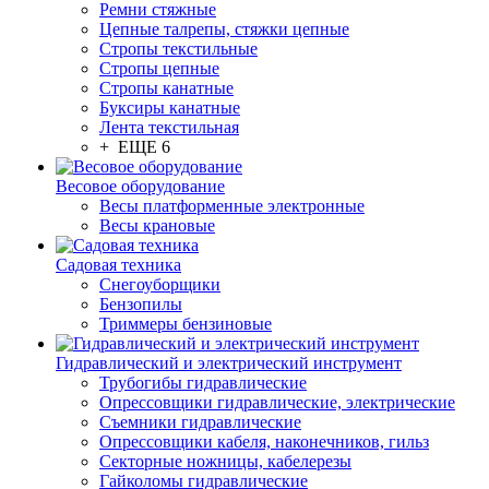
Ремни стяжные
Цепные талрепы, стяжки цепные
Стропы текстильные
Стропы цепные
Стропы канатные
Буксиры канатные
Лента текстильная
+ ЕЩЕ 6
Весовое оборудование
Весы платформенные электронные
Весы крановые
Садовая техника
Снегоуборщики
Бензопилы
Триммеры бензиновые
Гидравлический и электрический инструмент
Трубогибы гидравлические
Опрессовщики гидравлические, электрические
Съемники гидравлические
Опрессовщики кабеля, наконечников, гильз
Секторные ножницы, кабелерезы
Гайколомы гидравлические