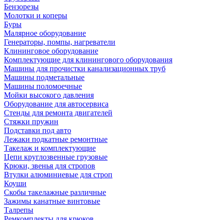
Бензорезы
Молотки и коперы
Буры
Малярное оборудование
Генераторы, помпы, нагреватели
Клининговое оборудование
Комплектующие для клинингового оборудования
Машины для прочистки канализационных труб
Машины подметальные
Машины поломоечные
Мойки высокого давления
Оборудование для автосервиса
Стенды для ремонта двигателей
Стяжки пружин
Подставки под авто
Лежаки подкатные ремонтные
Такелаж и комплектующие
Цепи круглозвенные грузовые
Крюки, звенья для стропов
Втулки алюминиевые для строп
Коуши
Скобы такелажные различные
Зажимы канатные винтовые
Талрепы
Ремкомплекты для крюков