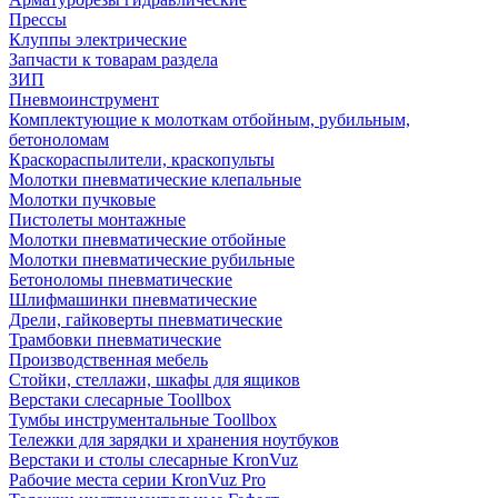
Прессы
Клуппы электрические
Запчасти к товарам раздела
ЗИП
Пневмоинструмент
Комплектующие к молоткам отбойным, рубильным,
бетоноломам
Краскораспылители, краскопульты
Молотки пневматические клепальные
Молотки пучковые
Пистолеты монтажные
Молотки пневматические отбойные
Молотки пневматические рубильные
Бетоноломы пневматические
Шлифмашинки пневматические
Дрели, гайковерты пневматические
Трамбовки пневматические
Производственная мебель
Стойки, стеллажи, шкафы для ящиков
Верстаки слесарные Toollbox
Тумбы инструментальные Toollbox
Тележки для зарядки и хранения ноутбуков
Верстаки и столы слесарные KronVuz
Рабочие места серии KronVuz Pro