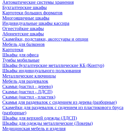
Автоматические системы хранения
Бухгалтерские шкафы
Картотеки больших форматов
Многоящичные шкафы
Индивидуальные шкафы кассира
Огнестойкие шкафы
Абонентские шкафы
Скамейки, подставки, аксессуары и опции
Мебель для балконов
Картотеки
Шкафы для офиса
Тумбы мобильные
Шкафы бухгалтерские металлические КБ (Контур)
Шкафы индивидуального пользования
Металлические ключницы
Мебель для раздевалок
Скамьи (настил - дерево)
Скамьи (настил - ЛДСП)
Скамьи (настил - пластик)
Скамья для раздевалок с сидением из дерева (разборные)
Скамейки для раздевалок с сидением из пластикового бруса
(разборные)
Шкафы для верхней одежды (ЛДСП)
Шкафы для одежды металлические (Локеры)
Медицинская мебель и изделия