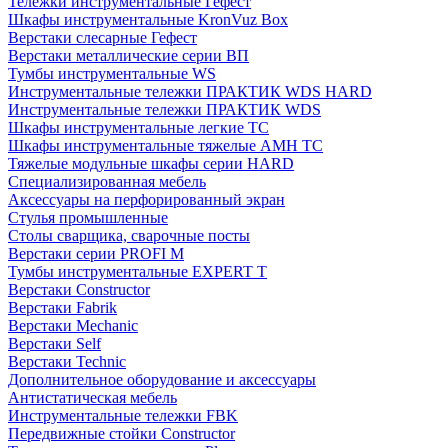
Тележки инструментальные Гефест
Шкафы инструментальные KronVuz Box
Верстаки слесарные Гефест
Верстаки металлические серии ВП
Тумбы инструментальные WS
Инструментальные тележки ПРАКТИК WDS HARD
Инструментальные тележки ПРАКТИК WDS
Шкафы инструментальные легкие ТС
Шкафы инструментальные тяжелые AMH TC
Тяжелые модульные шкафы серии HARD
Cпециализированная мебель
Аксессуары на перфорированный экран
Стулья промышленные
Столы сварщика, сварочные посты
Верстаки серии PROFI M
Тумбы инструментальные EXPERT T
Верстаки Constructor
Верстаки Fabrik
Верстаки Mechanic
Верстаки Self
Верстаки Technic
Дополнительное оборудование и аксессуары
Антистатическая мебель
Инструментальные тележки FBK
Передвижные стойки Constructor