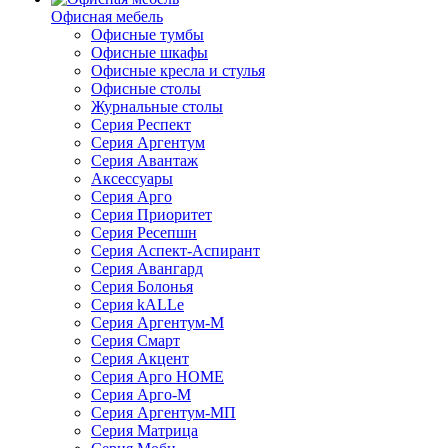
Офисная мебель
Офисные тумбы
Офисные шкафы
Офисные кресла и стулья
Офисные столы
Журнальные столы
Серия Респект
Серия Аргентум
Серия Авантаж
Аксессуары
Серия Арго
Серия Приоритет
Серия Ресепшн
Серия Аспект-Аспирант
Серия Авангард
Серия Болонья
Серия kALLe
Серия Аргентум-М
Серия Смарт
Серия Акцент
Серия Арго HOME
Серия Арго-М
Серия Аргентум-МП
Серия Матрица