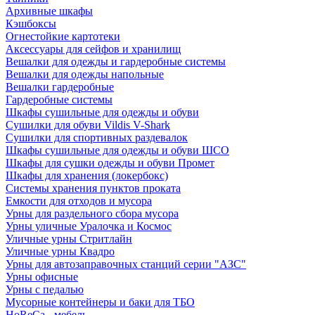
Архивные шкафы
Кэшбоксы
Огнестойкие картотеки
Аксессуары для сейфов и хранилищ
Вешалки для одежды и гардеробные системы
Вешалки для одежды напольные
Вешалки гардеробные
Гардеробные системы
Шкафы сушильные для одежды и обуви
Сушилки для обуви Vildis V-Shark
Сушилки для спортивных раздевалок
Шкафы сушильные для одежды и обуви ШСО
Шкафы для сушки одежды и обуви Промет
Шкафы для хранения (локербокс)
Системы хранения пунктов проката
Емкости для отходов и мусора
Урны для раздельного сбора мусора
Урны уличные Уралочка и Космос
Уличные урны Стритлайн
Уличные урны Квадро
Урны для автозаправочных станций серии "АЗС"
Урны офисные
Урны с педалью
Мусорные контейнеры и баки для ТБО
HoReCa - мебель