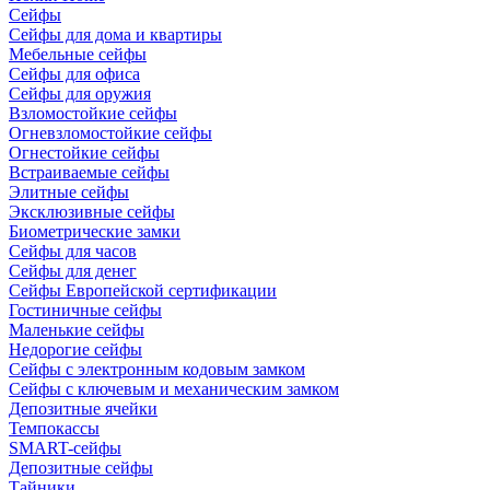
Сейфы
Сейфы для дома и квартиры
Мебельные сейфы
Сейфы для офиса
Сейфы для оружия
Взломостойкие сейфы
Огневзломостойкие сейфы
Огнестойкие сейфы
Встраиваемые сейфы
Элитные сейфы
Эксклюзивные сейфы
Биометрические замки
Сейфы для часов
Сейфы для денег
Сейфы Европейской сертификации
Гостиничные сейфы
Маленькие сейфы
Недорогие сейфы
Сейфы с электронным кодовым замком
Сейфы с ключевым и механическим замком
Депозитные ячейки
Темпокассы
SMART-сейфы
Депозитные сейфы
Тайники