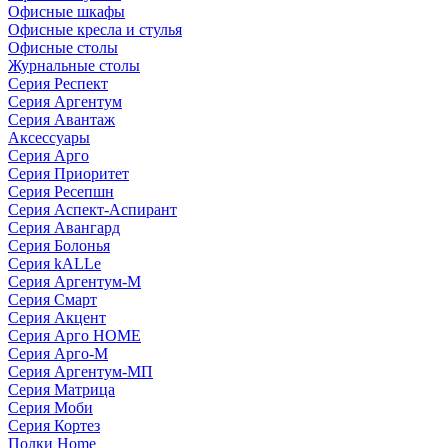
Офисные шкафы
Офисные кресла и стулья
Офисные столы
Журнальные столы
Серия Респект
Серия Аргентум
Серия Авантаж
Аксессуары
Серия Арго
Серия Приоритет
Серия Ресепшн
Серия Аспект-Аспирант
Серия Авангард
Серия Болонья
Серия kALLe
Серия Аргентум-М
Серия Смарт
Серия Акцент
Серия Арго HOME
Серия Арго-М
Серия Аргентум-МП
Серия Матрица
Серия Моби
Серия Кортез
Полки Home