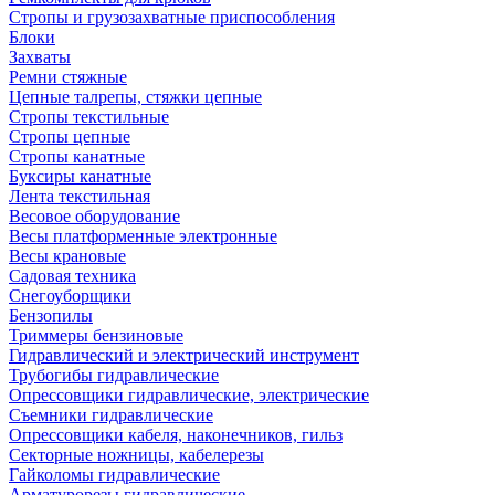
Стропы и грузозахватные приспособления
Блоки
Захваты
Ремни стяжные
Цепные талрепы, стяжки цепные
Стропы текстильные
Стропы цепные
Стропы канатные
Буксиры канатные
Лента текстильная
Весовое оборудование
Весы платформенные электронные
Весы крановые
Садовая техника
Снегоуборщики
Бензопилы
Триммеры бензиновые
Гидравлический и электрический инструмент
Трубогибы гидравлические
Опрессовщики гидравлические, электрические
Съемники гидравлические
Опрессовщики кабеля, наконечников, гильз
Секторные ножницы, кабелерезы
Гайколомы гидравлические
Арматурорезы гидравлические