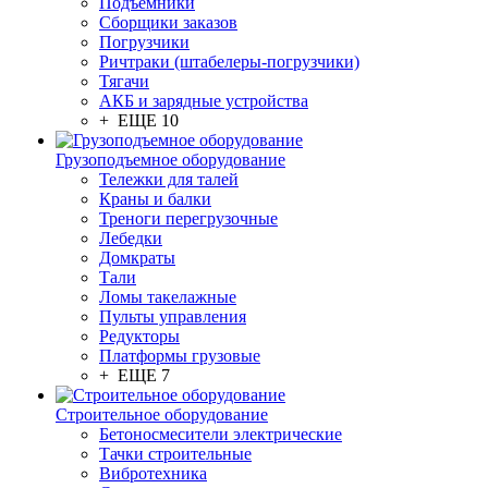
Подъемники
Сборщики заказов
Погрузчики
Ричтраки (штабелеры-погрузчики)
Тягачи
АКБ и зарядные устройства
+ ЕЩЕ 10
Грузоподъемное оборудование
Тележки для талей
Краны и балки
Треноги перегрузочные
Лебедки
Домкраты
Тали
Ломы такелажные
Пульты управления
Редукторы
Платформы грузовые
+ ЕЩЕ 7
Строительное оборудование
Бетоносмесители электрические
Тачки строительные
Вибротехника