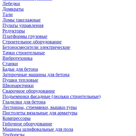
Лебедки
Домкраты
Тали
Ломы такелажные
Пульты управления
Редукторы
Платформы грузовые
Строительное оборудование
Бетоносмесители электрические
Тачки строительные
Вибротехника
Станки
Бадьи для бетона
Затирочные машины для бетона
Пушки тепловые
Швонарезчики
Сварочное оборудование
Подъемники фасадные (люльки строительные)
Гладилки для бетона
Лестницы, стремянки, вышки-туры
Пистолеты вязальные для арматуры
Компрессоры
Гибочное оборудование
Машины шлифовальные для пола
Труборезы