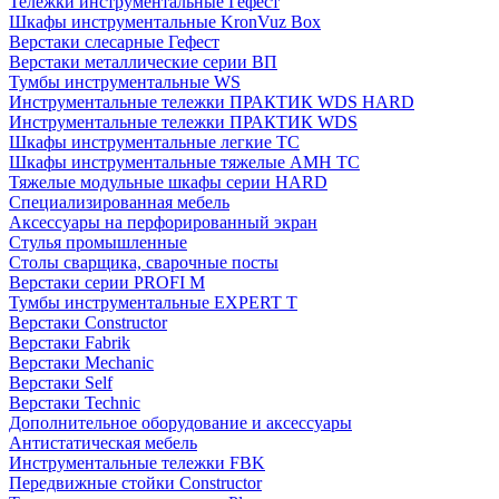
Тележки инструментальные Гефест
Шкафы инструментальные KronVuz Box
Верстаки слесарные Гефест
Верстаки металлические серии ВП
Тумбы инструментальные WS
Инструментальные тележки ПРАКТИК WDS HARD
Инструментальные тележки ПРАКТИК WDS
Шкафы инструментальные легкие ТС
Шкафы инструментальные тяжелые AMH TC
Тяжелые модульные шкафы серии HARD
Cпециализированная мебель
Аксессуары на перфорированный экран
Стулья промышленные
Столы сварщика, сварочные посты
Верстаки серии PROFI M
Тумбы инструментальные EXPERT T
Верстаки Constructor
Верстаки Fabrik
Верстаки Mechanic
Верстаки Self
Верстаки Technic
Дополнительное оборудование и аксессуары
Антистатическая мебель
Инструментальные тележки FBK
Передвижные стойки Constructor