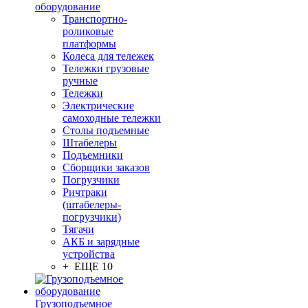
оборудование
Транспортно-
роликовые
платформы
Колеса для тележек
Тележки грузовые
ручные
Тележки
Электрические
самоходные тележки
Столы подъемные
Штабелеры
Подъемники
Сборщики заказов
Погрузчики
Ричтраки
(штабелеры-
погрузчики)
Тягачи
АКБ и зарядные
устройства
+ ЕЩЕ 10
Грузоподъемное