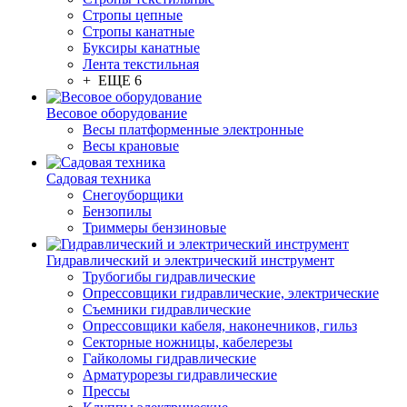
Стропы цепные
Стропы канатные
Буксиры канатные
Лента текстильная
+ ЕЩЕ 6
Весовое оборудование
Весы платформенные электронные
Весы крановые
Садовая техника
Снегоуборщики
Бензопилы
Триммеры бензиновые
Гидравлический и электрический инструмент
Трубогибы гидравлические
Опрессовщики гидравлические, электрические
Съемники гидравлические
Опрессовщики кабеля, наконечников, гильз
Секторные ножницы, кабелерезы
Гайколомы гидравлические
Арматурорезы гидравлические
Прессы