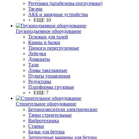
Ричтраки (штабелеры-погрузчики)
Тягачи
АКБ и зарядные устройства
+ ЕЩЕ 10
Грузоподъемное оборудование
Тележки для талей
Краны и балки
Треноги перегрузочные
Лебедки
Домкраты
Тали
Ломы такелажные
Пульты управления
Редукторы
Платформы грузовые
+ ЕЩЕ 7
Строительное оборудование
Бетоносмесители электрические
Тачки строительные
Вибротехника
Станки
Бадьи для бетона
Затирочные машины для бетона