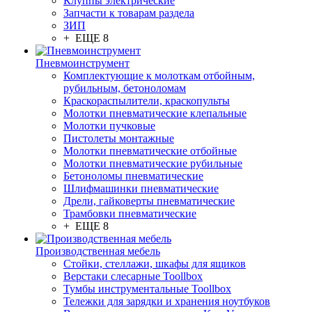
Клуппы электрические
Запчасти к товарам раздела
ЗИП
+ ЕЩЕ 8
Пневмоинструмент
Комплектующие к молоткам отбойным,
рубильным, бетоноломам
Краскораспылители, краскопульты
Молотки пневматические клепальные
Молотки пучковые
Пистолеты монтажные
Молотки пневматические отбойные
Молотки пневматические рубильные
Бетоноломы пневматические
Шлифмашинки пневматические
Дрели, гайковерты пневматические
Трамбовки пневматические
+ ЕЩЕ 8
Производственная мебель
Стойки, стеллажи, шкафы для ящиков
Верстаки слесарные Toollbox
Тумбы инструментальные Toollbox
Тележки для зарядки и хранения ноутбуков