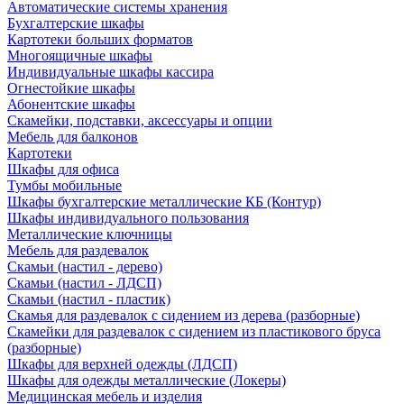
Автоматические системы хранения
Бухгалтерские шкафы
Картотеки больших форматов
Многоящичные шкафы
Индивидуальные шкафы кассира
Огнестойкие шкафы
Абонентские шкафы
Скамейки, подставки, аксессуары и опции
Мебель для балконов
Картотеки
Шкафы для офиса
Тумбы мобильные
Шкафы бухгалтерские металлические КБ (Контур)
Шкафы индивидуального пользования
Металлические ключницы
Мебель для раздевалок
Скамьи (настил - дерево)
Скамьи (настил - ЛДСП)
Скамьи (настил - пластик)
Скамья для раздевалок с сидением из дерева (разборные)
Скамейки для раздевалок с сидением из пластикового бруса
(разборные)
Шкафы для верхней одежды (ЛДСП)
Шкафы для одежды металлические (Локеры)
Медицинская мебель и изделия