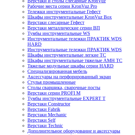
Верстаки и столы слесарные KronVuz
Рабочие места серии KronVuz Pro
Тележки инструментальные Гефест
Шкафы инструментальные KronVuz Box
Верстаки слесарные Гефест
Верстаки металлические серии ВП
Тумбы инструментальные WS
Инструментальные тележки ПРАКТИК WDS
HARD
Инструментальные тележки ПРАКТИК WDS
Шкафы инструментальные легкие ТС
Шкафы инструментальные тяжелые AMH TC
Тяжелые модульные шкафы серии HARD
Cпециализированная мебель
Аксессуары на перфорированный экран
Стулья промышленные
Столы сварщика, сварочные посты
Верстаки серии PROFI M
Тумбы инструментальные EXPERT T
Верстаки Constructor
Верстаки Fabrik
Верстаки Mechanic
Верстаки Self
Верстаки Technic
Дополнительное оборудование и аксессуары