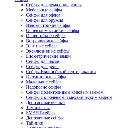
Сейфы для дома и квартиры
Мебельные сейфы
Сейфы для офиса
Сейфы для оружия
Взломостойкие сейфы
Огневзломостойкие сейфы
Огнестойкие сейфы
Встраиваемые сейфы
Элитные сейфы
Эксклюзивные сейфы
Биометрические замки
Сейфы для часов
Сейфы для денег
Сейфы Европейской сертификации
Гостиничные сейфы
Маленькие сейфы
Недорогие сейфы
Сейфы с электронным кодовым замком
Сейфы с ключевым и механическим замком
Депозитные ячейки
Темпокассы
SMART-сейфы
Депозитные сейфы
Тайники