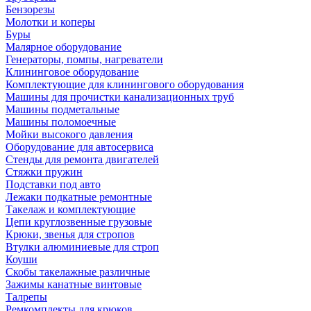
Бензорезы
Молотки и коперы
Буры
Малярное оборудование
Генераторы, помпы, нагреватели
Клининговое оборудование
Комплектующие для клинингового оборудования
Машины для прочистки канализационных труб
Машины подметальные
Машины поломоечные
Мойки высокого давления
Оборудование для автосервиса
Стенды для ремонта двигателей
Стяжки пружин
Подставки под авто
Лежаки подкатные ремонтные
Такелаж и комплектующие
Цепи круглозвенные грузовые
Крюки, звенья для стропов
Втулки алюминиевые для строп
Коуши
Скобы такелажные различные
Зажимы канатные винтовые
Талрепы
Ремкомплекты для крюков