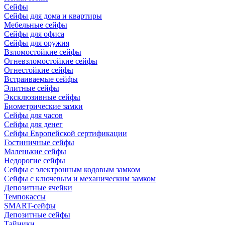
Сейфы
Сейфы для дома и квартиры
Мебельные сейфы
Сейфы для офиса
Сейфы для оружия
Взломостойкие сейфы
Огневзломостойкие сейфы
Огнестойкие сейфы
Встраиваемые сейфы
Элитные сейфы
Эксклюзивные сейфы
Биометрические замки
Сейфы для часов
Сейфы для денег
Сейфы Европейской сертификации
Гостиничные сейфы
Маленькие сейфы
Недорогие сейфы
Сейфы с электронным кодовым замком
Сейфы с ключевым и механическим замком
Депозитные ячейки
Темпокассы
SMART-сейфы
Депозитные сейфы
Тайники