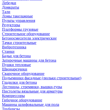
Лебедки
Домкраты
Тали
Ломы такелажные
Пульты управления
Редукторы
Платформы грузовые
Строительное оборудование
Бетоносмесители электрические
Тачки строительные
Вибротехника
Станки
Бадьи для бетона
Затирочные машины для бетона
Пушки тепловые
Швонарезчики
Сварочное оборудование
Подъемники фасадные (люльки строительные)
Гладилки для бетона
Лестницы, стремянки, вышки-туры
Пистолеты вязальные для арматуры
Компрессоры
Гибочное оборудование
Машины шлифовальные для пола
Труборезы