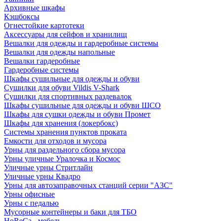
Архивные шкафы
Кэшбоксы
Огнестойкие картотеки
Аксессуары для сейфов и хранилищ
Вешалки для одежды и гардеробные системы
Вешалки для одежды напольные
Вешалки гардеробные
Гардеробные системы
Шкафы сушильные для одежды и обуви
Сушилки для обуви Vildis V-Shark
Сушилки для спортивных раздевалок
Шкафы сушильные для одежды и обуви ШСО
Шкафы для сушки одежды и обуви Промет
Шкафы для хранения (локербокс)
Системы хранения пунктов проката
Емкости для отходов и мусора
Урны для раздельного сбора мусора
Урны уличные Уралочка и Космос
Уличные урны Стритлайн
Уличные урны Квадро
Урны для автозаправочных станций серии "АЗС"
Урны офисные
Урны с педалью
Мусорные контейнеры и баки для ТБО
HoReCa - мебель