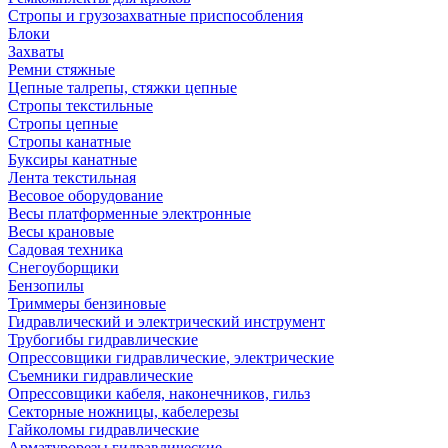
Стропы и грузозахватные приспособления
Блоки
Захваты
Ремни стяжные
Цепные талрепы, стяжки цепные
Стропы текстильные
Стропы цепные
Стропы канатные
Буксиры канатные
Лента текстильная
Весовое оборудование
Весы платформенные электронные
Весы крановые
Садовая техника
Снегоуборщики
Бензопилы
Триммеры бензиновые
Гидравлический и электрический инструмент
Трубогибы гидравлические
Опрессовщики гидравлические, электрические
Съемники гидравлические
Опрессовщики кабеля, наконечников, гильз
Секторные ножницы, кабелерезы
Гайколомы гидравлические
Арматурорезы гидравлические