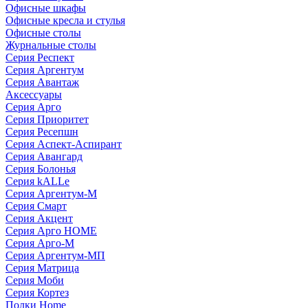
Офисные шкафы
Офисные кресла и стулья
Офисные столы
Журнальные столы
Серия Респект
Серия Аргентум
Серия Авантаж
Аксессуары
Серия Арго
Серия Приоритет
Серия Ресепшн
Серия Аспект-Аспирант
Серия Авангард
Серия Болонья
Серия kALLe
Серия Аргентум-М
Серия Смарт
Серия Акцент
Серия Арго HOME
Серия Арго-М
Серия Аргентум-МП
Серия Матрица
Серия Моби
Серия Кортез
Полки Home