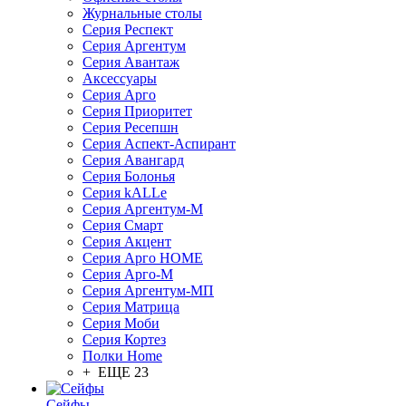
Журнальные столы
Серия Респект
Серия Аргентум
Серия Авантаж
Аксессуары
Серия Арго
Серия Приоритет
Серия Ресепшн
Серия Аспект-Аспирант
Серия Авангард
Серия Болонья
Серия kALLe
Серия Аргентум-М
Серия Смарт
Серия Акцент
Серия Арго HOME
Серия Арго-М
Серия Аргентум-МП
Серия Матрица
Серия Моби
Серия Кортез
Полки Home
+ ЕЩЕ 23
Сейфы