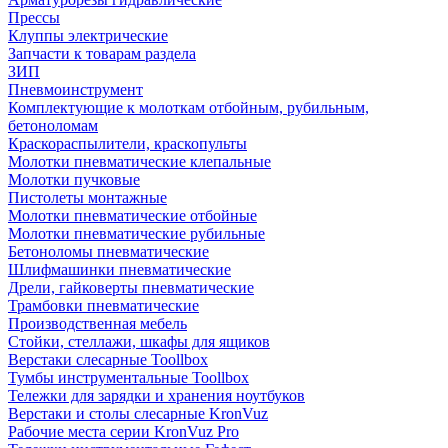
Прессы
Клуппы электрические
Запчасти к товарам раздела
ЗИП
Пневмоинструмент
Комплектующие к молоткам отбойным, рубильным,
бетоноломам
Краскораспылители, краскопульты
Молотки пневматические клепальные
Молотки пучковые
Пистолеты монтажные
Молотки пневматические отбойные
Молотки пневматические рубильные
Бетоноломы пневматические
Шлифмашинки пневматические
Дрели, гайковерты пневматические
Трамбовки пневматические
Производственная мебель
Стойки, стеллажи, шкафы для ящиков
Верстаки слесарные Toollbox
Тумбы инструментальные Toollbox
Тележки для зарядки и хранения ноутбуков
Верстаки и столы слесарные KronVuz
Рабочие места серии KronVuz Pro