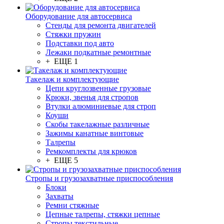
Оборудование для автосервиса
Стенды для ремонта двигателей
Стяжки пружин
Подставки под авто
Лежаки подкатные ремонтные
+ ЕЩЕ 1
Такелаж и комплектующие
Цепи круглозвенные грузовые
Крюки, звенья для стропов
Втулки алюминиевые для строп
Коуши
Скобы такелажные различные
Зажимы канатные винтовые
Талрепы
Ремкомплекты для крюков
+ ЕЩЕ 5
Стропы и грузозахватные приспособления
Блоки
Захваты
Ремни стяжные
Цепные талрепы, стяжки цепные
Стропы текстильные