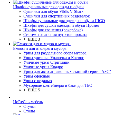
Шкафы сушильные для одежды и обуви
Сушилки для обуви Vildis V-Shark
Сушилки для спортивных раздевалок
Шкафы сушильные для одежды и обуви ШСО
Шкафы для сушки одежды и обуви Промет
Шкафы для хранения (локербокс)
Системы хранения пунктов проката
+ ЕЩЕ 3
Емкости для отходов и мусора
Урны для раздельного сбора мусора
Урны уличные Уралочка и Космос
Уличные урны Стритлайн
Уличные урны Квадро
Урны для автозаправочных станций серии "АЗС"
Урны офисные
Урны с педалью
Мусорные контейнеры и баки для ТБО
+ ЕЩЕ 5
HoReCa - мебель
Стулья
Столы