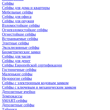
Сейфы
Сейфы для дома и квартиры
Мебельные сейфы
Сейфы для офиса
Сейфы для оружия
Взломостойкие сейфы
Огневзломостойкие сейфы
Огнестойкие сейфы
Встраиваемые сейфы
Элитные сейфы
Эксклюзивные сейфы
Биометрические замки
Сейфы для часов
Сейфы для денег
Сейфы Европейской сертификации
Гостиничные сейфы
Маленькие сейфы
Недорогие сейфы
Сейфы с электронным кодовым замком
Сейфы с ключевым и механическим замком
Депозитные ячейки
Темпокассы
SMART-сейфы
Депозитные сейфы
Тайники