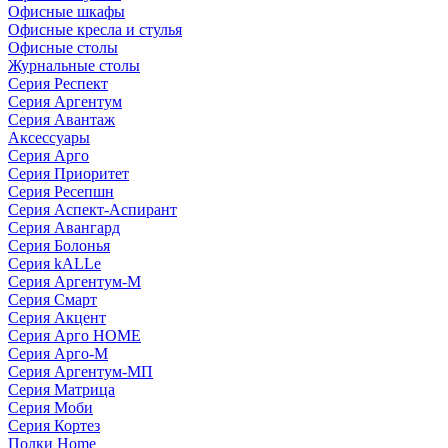
Офисные шкафы
Офисные кресла и стулья
Офисные столы
Журнальные столы
Серия Респект
Серия Аргентум
Серия Авантаж
Аксессуары
Серия Арго
Серия Приоритет
Серия Ресепшн
Серия Аспект-Аспирант
Серия Авангард
Серия Болонья
Серия kALLe
Серия Аргентум-М
Серия Смарт
Серия Акцент
Серия Арго HOME
Серия Арго-М
Серия Аргентум-МП
Серия Матрица
Серия Моби
Серия Кортез
Полки Home