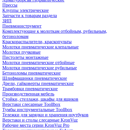
Прессы
Клуппы электрические
Запчасти к товарам раздела
ЗИП
Пневмоинструмент
Комплектующие к молоткам отбойным, рубильным,
бетоноломам
Краскораспылители, краскопульты
Молотки пневматические клепальные
Молотки пучковые
Пистолеты монтажные
Молотки пневматические отбойные
Молотки пневматические рубильные
Бетоноломы пневматические
Шлифмашинки пневматические
Дрели, гайковерты пневматические
Трамбовки пневматические
Производственная мебель
Стойки, стеллажи, шкафы для ящиков
Верстаки слесарные Toollbox
Тумбы инструментальные Toollbox
Тележки для зарядки и хранения ноутбуков
Верстаки и столы слесарные KronVuz
Рабочие места серии KronVuz Pro