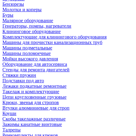
Бензорезы
Молотки и коперы
Буры
Малярное оборудование
Генераторы, помпы, нагреватели
Клининговое оборудование
Комплектующие для клинингового оборудования
Машины для прочистки канализационных труб
Машины подметальные
Машины поломоечные
Мойки высокого давления
Оборудование для автосервиса
Стенды для ремонта двигателей
Стяжки пружин
Подставки под авто
Лежаки подкатные ремонтные
Такелаж и комплектующие
Цепи круглозвенные грузовые
Крюки, звенья для стропов
Втулки алюминиевые для строп
Коуши
Скобы такелажные различные
Зажимы канатные винтовые
Талрепы
Ремкомплекты для крюков