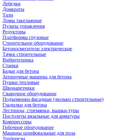
Лебедки
Домкраты
Тали
Ломы такелажные
Пульты управления
Редукторы
Платформы грузовые
Строительное оборудование
Бетоносмесители электрические
Тачки строительные
Вибротехника
Станки
Бадьи для бетона
Затирочные машины для бетона
Пушки тепловые
Швонарезчики
Сварочное оборудование
Подъемники фасадные (люльки строительные)
Гладилки для бетона
Лестницы, стремянки, вышки-туры
Пистолеты вязальные для арматуры
Компрессоры
Гибочное оборудование
Машины шлифовальные для пола
Труборезы