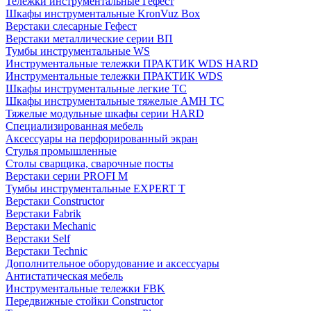
Тележки инструментальные Гефест
Шкафы инструментальные KronVuz Box
Верстаки слесарные Гефест
Верстаки металлические серии ВП
Тумбы инструментальные WS
Инструментальные тележки ПРАКТИК WDS HARD
Инструментальные тележки ПРАКТИК WDS
Шкафы инструментальные легкие ТС
Шкафы инструментальные тяжелые AMH TC
Тяжелые модульные шкафы серии HARD
Cпециализированная мебель
Аксессуары на перфорированный экран
Стулья промышленные
Столы сварщика, сварочные посты
Верстаки серии PROFI M
Тумбы инструментальные EXPERT T
Верстаки Constructor
Верстаки Fabrik
Верстаки Mechanic
Верстаки Self
Верстаки Technic
Дополнительное оборудование и аксессуары
Антистатическая мебель
Инструментальные тележки FBK
Передвижные стойки Constructor