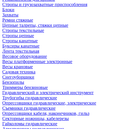
Стропы и грузозахватные приспособления
Блоки
Захваты
Ремни стяжные
Цепные талрепы, стяжки цепные
Стропы текстильные
Стропы цепные
Стропы канатные
Буксиры канатные
Лента текстильная
Весовое оборудование
Весы платформенные электронные
Весы крановые
Садовая техника
Снегоуборщики
Бензопилы
Триммеры бензиновые
Гидравлический и электрический инструмент
Трубогибы гидравлические
Опрессовщики гидравлические, электрические
Съемники гидравлические
Опрессовщики кабеля, наконечников, гильз
Секторные ножницы, кабелерезы
Гайколомы гидравлические
Арматурорезы гидравлические