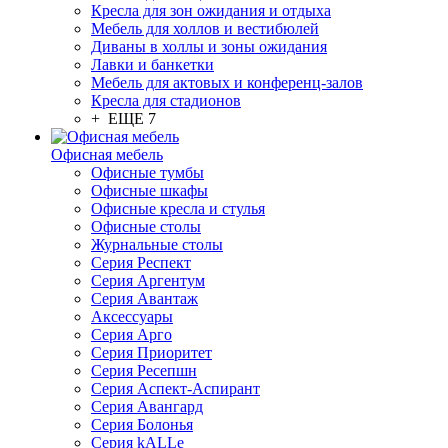
Кресла для зон ожидания и отдыха
Мебель для холлов и вестибюлей
Диваны в холлы и зоны ожидания
Лавки и банкетки
Мебель для актовых и конференц-залов
Кресла для стадионов
+ ЕЩЕ 7
Офисная мебель
Офисные тумбы
Офисные шкафы
Офисные кресла и стулья
Офисные столы
Журнальные столы
Серия Респект
Серия Аргентум
Серия Авантаж
Аксессуары
Серия Арго
Серия Приоритет
Серия Ресепшн
Серия Аспект-Аспирант
Серия Авангард
Серия Болонья
Серия kALLe