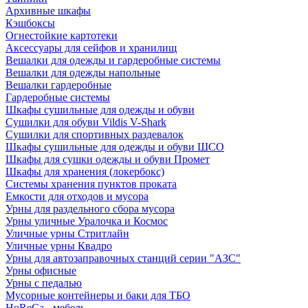
Архивные шкафы
Кэшбоксы
Огнестойкие картотеки
Аксессуары для сейфов и хранилищ
Вешалки для одежды и гардеробные системы
Вешалки для одежды напольные
Вешалки гардеробные
Гардеробные системы
Шкафы сушильные для одежды и обуви
Сушилки для обуви Vildis V-Shark
Сушилки для спортивных раздевалок
Шкафы сушильные для одежды и обуви ШСО
Шкафы для сушки одежды и обуви Промет
Шкафы для хранения (локербокс)
Системы хранения пунктов проката
Емкости для отходов и мусора
Урны для раздельного сбора мусора
Урны уличные Уралочка и Космос
Уличные урны Стритлайн
Уличные урны Квадро
Урны для автозаправочных станций серии "АЗС"
Урны офисные
Урны с педалью
Мусорные контейнеры и баки для ТБО
HoReCa - мебель