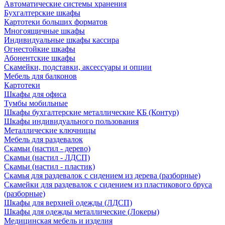
Автоматические системы хранения
Бухгалтерские шкафы
Картотеки больших форматов
Многоящичные шкафы
Индивидуальные шкафы кассира
Огнестойкие шкафы
Абонентские шкафы
Скамейки, подставки, аксессуары и опции
Мебель для балконов
Картотеки
Шкафы для офиса
Тумбы мобильные
Шкафы бухгалтерские металлические КБ (Контур)
Шкафы индивидуального пользования
Металлические ключницы
Мебель для раздевалок
Скамьи (настил - дерево)
Скамьи (настил - ЛДСП)
Скамьи (настил - пластик)
Скамья для раздевалок с сидением из дерева (разборные)
Скамейки для раздевалок с сидением из пластикового бруса
(разборные)
Шкафы для верхней одежды (ЛДСП)
Шкафы для одежды металлические (Локеры)
Медицинская мебель и изделия