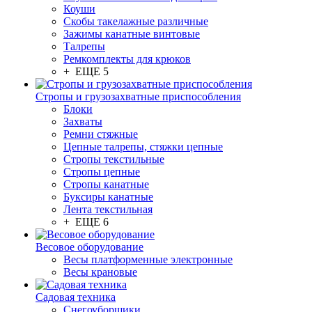
Коуши
Скобы такелажные различные
Зажимы канатные винтовые
Талрепы
Ремкомплекты для крюков
+ ЕЩЕ 5
Стропы и грузозахватные приспособления
Блоки
Захваты
Ремни стяжные
Цепные талрепы, стяжки цепные
Стропы текстильные
Стропы цепные
Стропы канатные
Буксиры канатные
Лента текстильная
+ ЕЩЕ 6
Весовое оборудование
Весы платформенные электронные
Весы крановые
Садовая техника
Снегоуборщики