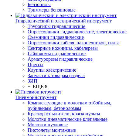
Бензопилы
Триммеры бензиновые
Гидравлический и электрический инструмент
Трубогибы гидравлические
Опрессовщики гидравлические, электрические
Съемники гидравлические
Опрессовщики кабеля, наконечников, гильз
Секторные ножницы, кабелерезы
Гайколомы гидравлические
Арматурорезы гидравлические
Прессы
Клуппы электрические
Запчасти к товарам раздела
ЗИП
+ ЕЩЕ 8
Пневмоинструмент
Комплектующие к молоткам отбойным,
рубильным, бетоноломам
Краскораспылители, краскопульты
Молотки пневматические клепальные
Молотки пучковые
Пистолеты монтажные
Молотки пневматические отбойные