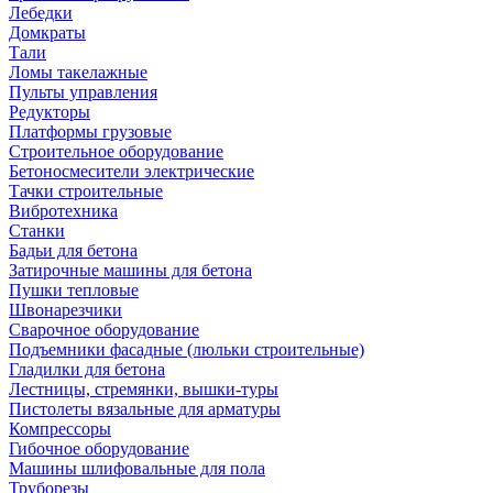
Лебедки
Домкраты
Тали
Ломы такелажные
Пульты управления
Редукторы
Платформы грузовые
Строительное оборудование
Бетоносмесители электрические
Тачки строительные
Вибротехника
Станки
Бадьи для бетона
Затирочные машины для бетона
Пушки тепловые
Швонарезчики
Сварочное оборудование
Подъемники фасадные (люльки строительные)
Гладилки для бетона
Лестницы, стремянки, вышки-туры
Пистолеты вязальные для арматуры
Компрессоры
Гибочное оборудование
Машины шлифовальные для пола
Труборезы