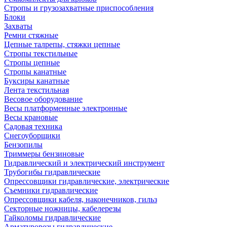
Стропы и грузозахватные приспособления
Блоки
Захваты
Ремни стяжные
Цепные талрепы, стяжки цепные
Стропы текстильные
Стропы цепные
Стропы канатные
Буксиры канатные
Лента текстильная
Весовое оборудование
Весы платформенные электронные
Весы крановые
Садовая техника
Снегоуборщики
Бензопилы
Триммеры бензиновые
Гидравлический и электрический инструмент
Трубогибы гидравлические
Опрессовщики гидравлические, электрические
Съемники гидравлические
Опрессовщики кабеля, наконечников, гильз
Секторные ножницы, кабелерезы
Гайколомы гидравлические
Арматурорезы гидравлические