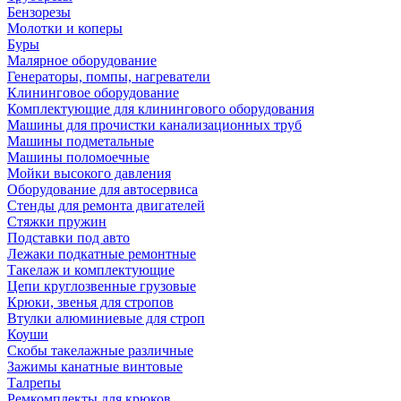
Бензорезы
Молотки и коперы
Буры
Малярное оборудование
Генераторы, помпы, нагреватели
Клининговое оборудование
Комплектующие для клинингового оборудования
Машины для прочистки канализационных труб
Машины подметальные
Машины поломоечные
Мойки высокого давления
Оборудование для автосервиса
Стенды для ремонта двигателей
Стяжки пружин
Подставки под авто
Лежаки подкатные ремонтные
Такелаж и комплектующие
Цепи круглозвенные грузовые
Крюки, звенья для стропов
Втулки алюминиевые для строп
Коуши
Скобы такелажные различные
Зажимы канатные винтовые
Талрепы
Ремкомплекты для крюков