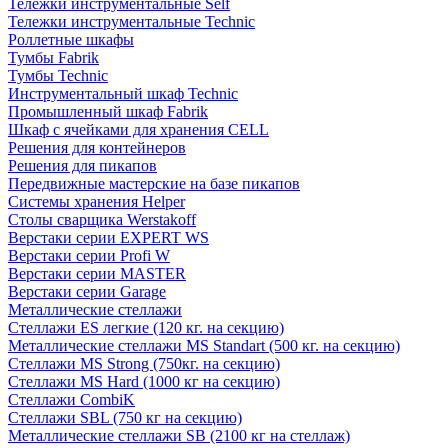
Тележки инструментальные Self
Тележки инструментальные Technic
Роллетные шкафы
Тумбы Fabrik
Тумбы Technic
Инструментальный шкаф Technic
Промышленный шкаф Fabrik
Шкаф с ячейками для хранения CELL
Решения для контейнеров
Решения для пикапов
Передвижные мастерские на базе пикапов
Системы хранения Helper
Столы сварщика Werstakoff
Верстаки серии EXPERT WS
Верстаки серии Profi W
Верстаки серии MASTER
Верстаки серии Garage
Металлические стеллажи
Стеллажи ES легкие (120 кг. на секцию)
Металлические стеллажи MS Standart (500 кг. на секцию)
Стеллажи MS Strong (750кг. на секцию)
Стеллажи MS Hard (1000 кг на секцию)
Стеллажи CombiK
Стеллажи SBL (750 кг на секцию)
Металлические стеллажи SB (2100 кг на стеллаж)