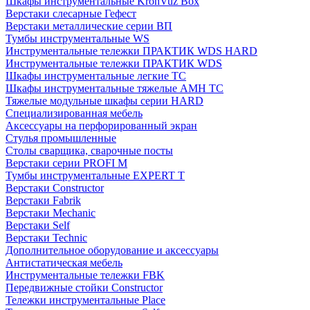
Шкафы инструментальные KronVuz Box
Верстаки слесарные Гефест
Верстаки металлические серии ВП
Тумбы инструментальные WS
Инструментальные тележки ПРАКТИК WDS HARD
Инструментальные тележки ПРАКТИК WDS
Шкафы инструментальные легкие ТС
Шкафы инструментальные тяжелые AMH TC
Тяжелые модульные шкафы серии HARD
Cпециализированная мебель
Аксессуары на перфорированный экран
Стулья промышленные
Столы сварщика, сварочные посты
Верстаки серии PROFI M
Тумбы инструментальные EXPERT T
Верстаки Constructor
Верстаки Fabrik
Верстаки Mechanic
Верстаки Self
Верстаки Technic
Дополнительное оборудование и аксессуары
Антистатическая мебель
Инструментальные тележки FBK
Передвижные стойки Constructor
Тележки инструментальные Place