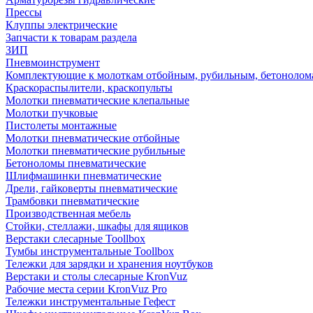
Прессы
Клуппы электрические
Запчасти к товарам раздела
ЗИП
Пневмоинструмент
Комплектующие к молоткам отбойным, рубильным, бетонолом
Краскораспылители, краскопульты
Молотки пневматические клепальные
Молотки пучковые
Пистолеты монтажные
Молотки пневматические отбойные
Молотки пневматические рубильные
Бетоноломы пневматические
Шлифмашинки пневматические
Дрели, гайковерты пневматические
Трамбовки пневматические
Производственная мебель
Стойки, стеллажи, шкафы для ящиков
Верстаки слесарные Toollbox
Тумбы инструментальные Toollbox
Тележки для зарядки и хранения ноутбуков
Верстаки и столы слесарные KronVuz
Рабочие места серии KronVuz Pro
Тележки инструментальные Гефест